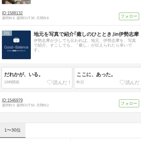
1588132
週間IN:
6
週間OUT:
36
月間IN:
6
2
地元を写真で紹介｢癒しのひととき｣in伊勢志摩
伊勢志摩が少しでも伝われば。地元、伊勢志摩を、写真
で紹介。すこしでも、「癒し」が伝えられたら幸いで
す。
だれかが、いる。
ここに、あった。
16時間前
昨日
1546979
週間IN:
0
週間OUT:
56
月間IN:
2
1〜30位