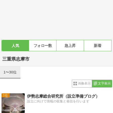
人気
フォロー数
急上昇
新着
三重県志摩市
1〜30位
画像表示
文字表示
1
伊勢志摩総合研究所（設立準備ブログ）
設立に向けて情報の収集と発信を行います