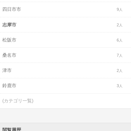
四日市市
9
志摩市
2
松阪市
6
桑名市
7
津市
2
鈴鹿市
3
(カテゴリ一覧)
閲覧履歴