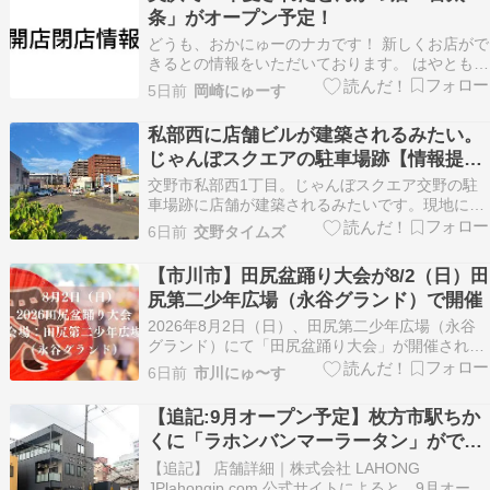
す。 この投稿をInstagramで見る 株式会…
条」がオープン予定！
どうも、おかにゅーのナカです！ 新しくお店がで
きるとの情報をいただいております。 はやともさ
ま 情報提供ありがとうございました！ 美浜で30
5日前
岡崎にゅーす
年愛された「喜太条」が岡崎へ この投稿を
Instagramで見る とんかつ喜太条（公式）
私部西に店舗ビルが建築されるみたい。
(@tonkatsu_kitajyo)がシェアした投…
じゃんぼスクエアの駐車場跡【情報提
供：かたの侍さん】
交野市私部西1丁目。じゃんぼスクエア交野の駐
車場跡に店舗が建築されるみたいです。現地に
「（仮称）交野市駅前店舗新築計画」の看板が
6日前
交野タイムズ
2026年6月27日から掲示されています。看板その
情報によると、建設される店舗は地上3階建て、
【市川市】田尻盆踊り大会が8/2（日）田
高さ15.3mの中高層建築物1棟。建築予定期間は
尻第二少年広場（永谷グランド）で開催
2026年…
2026年8月2日（日）、田尻第二少年広場（永谷
グランド）にて「田尻盆踊り大会」が開催されま
す。 田尻盆踊り大会が8/2（日）田尻第二少年広
6日前
市川にゅ〜す
場で開催 日程：2026年8月2日（日） 時間：17：
00～20：30 会場：田尻第二少年広場（永谷グラ
【追記:9月オープン予定】枚方市駅ちか
ンド） 田尻第二少年広場で盆踊り大…
くに「ラホンバンマーラータン」ができ
るみたい
【追記】 店舗詳細｜株式会社 LAHONG
JPlahongjp.com 公式サイトによると、9月オープ