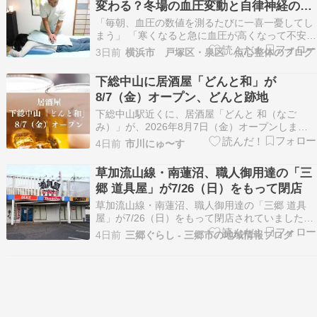
変わる？冬場の血圧変動と自律神経の関
わり｜点心整体
「毎朝、血圧の数値を測るたびに一喜一憂してし
まう」 「寒くなると急に血圧が高くなって不安に
なる」 「足元を温めたら血圧の数値が落ち着いた
3日前
横浜市 戸塚区・泉区 点心整体のブログ
経験がある」 血圧の数値が高いと、その日の気分
まで左右されてしまいがちですよね。 実は、冬場
下総中山に居酒屋「どんと和」が
や季節の変わり目に血圧が高くなる原因として、
8/7（金）オープン、どんと跡地
「足元…
下総中山駅近くに、居酒屋「どんと 和（なご
み）」が、2026年8月7日（金）オープンしま
す。 場所は、2026年4月に閉店した居酒屋「どん
4日前
市川にゅ〜す
と」の跡地です。 居酒屋「どんと 和」が
8/7（金）17時オープン 場所はこちら、船橋市本
草加流山線・南蓮沼、職人御用達の「三
中山4-25-16です。 店名：どんと 和（なごみ…
郷 道具屋」が7/26（日）をもって閉店
草加流山線・南蓮沼、職人御用達の「三郷 道具
屋」が7/26（日）をもって閉店されていました。
【広告・スポンサーリンク】 アクセス 三郷 道具
4日前
三郷ぐらし - 三郷市の地域情報ブログ
屋 場所はこちら。 閉店を案内する張り紙があり
ました。 今まで営業お疲れ様でした。 三郷 道具
屋 店舗情報 道具屋 ホームページ 住所：…