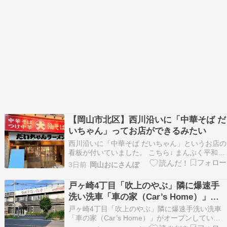
【岡山市北区】西川沿いに「中華そば だ
いちゃん」ってお店ができるみたい
西川沿いに「中華そば だいちゃん」というお店の
看板が付いていました。 こちら↓ まんぷく平和町
店さんがあったところに看板が付いていました。
3日前
岡山おにさんぽ
地図ではここ↓ 住所は「岡山市北区平和町５−２
７」。 左を見ると野殿橋があって、西川緑道公園
戸ヶ崎4丁目「吹上のやぶ」隣に爆速手
の花時計があるあたり。 まっすぐ行くとハレまち
洗い洗車「車の家（Car’s Home）」が
通…
オープン
戸ヶ崎4丁目「吹上のやぶ」隣に爆速手洗い洗車
「車の家（Car’s Home）」がオープンしていま
す。 【広告・スポンサーリンク】 アクセス 俺の