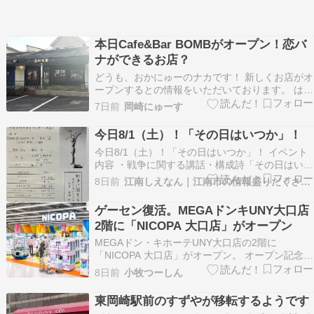
本日Cafe&Bar BOMBがオープン！恋バ
ナができるお店？
どうも、おかにゅーのナカです！ 新しくお店がオ
ープンするとの情報をいただいております。 はや
ともさま 情報提供ありがとうございました！
7日前
岡崎にゅーす
Cafe&Bar BOMB、夜は恋バナができるお店？
2026年8月1日(土)岡崎市細川町に「Cafe&Bar
今日8/1（土）！「その日はいつか」！
BOMB」というお店が開店してい…
今日8/1（土）！「その日はいつか」！ イベント
内容 ・戦争に関する講話・構成詩「その日はいつ
か」 ⇒江南市のイベント 場所はココ Home &
8日前
江南しえなん｜江南市の情報盛りだくさん！
nico ホール（江南市民文化会館）〒483-8177 愛
知県江南市北野町川石25−10587-55-2321 「江南
ゲーセン復活。MEGAドンキUNY大口店
しえなんLIN…
2階に「NICOPA 大口店」がオープン
MEGAドン・キホーテUNY大口店の2階に
「NICOPA 大口店」がオープン。 オープン記念イ
ベントも
8日前
小牧つーしん
https://prtimes.jp/main/html/rd/p/000000054.000
今年5月6日に閉店したファンタジープラザの跡
東岡崎駅前のすずやが移転するようです
地。次は何ができ…