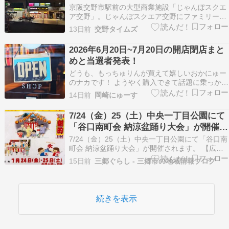
予定【情報提供：交野の住み人さん、み
京阪交野市駅前の大型商業施設「じゃんぼスクエ
つごろうさん】
ア交野」。じゃんぼスクエア交野にファミリーレ
ストランの「サイゼリヤ MEGAドン・キホーテ交
13日前
交野タイムズ
野店」ができるみたいです。サイゼリヤの公式サ
イトで求人募集が行われています。▼求人情報 そ
2026年6月20日~7月20日の開店閉店まと
の情報によると「MEGAドン・キホーテ交野店」
めと当選者発表！
ができる…
どうも、もっちゅりんが買えて嬉しいおかにゅー
のナカです！ ようやく購入できて話題に乗っかる
ことができました！(遅いですが。。) さて、今年
14日前
岡崎にゅーす
第7回目の「開店・閉店まとめ」コーナーをお届
けしていきます！ ギフト券プレゼント ①岡崎周
7/24（金）25（土）中央一丁目公園にて
辺の情報提供者、毎月10名様にギフト券500円分
「谷口南町会 納涼盆踊り大会」が開催
をプ…
【2026】
7/24（金）25（土）中央一丁目公園にて「谷口南
町会 納涼盆踊り大会」が開催されます。 【広
告・スポンサーリンク】 谷口南町会 納涼盆踊り
15日前
三郷ぐらし - 三郷市の地域情報ブログ
大会 日程：2026年7月24日（金）25日（土） 時
間：18時〜21時 場所：中央一丁目公園 キッチン
カーが出店し、射的、輪投げ、アヒル…
続きを表示