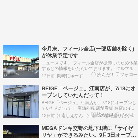
今月末、フィール全店(一部店舗を除く)
が休業予定です
ニュースです。 フィール全店が棚卸しのため休業
するとの情報をいただいております。 クルマルス
さま 情報提供ありがとうございました！ フィー
12日前
岡崎にゅーす
ル全店(一部店舗を除く)が休業予定(※棚卸しのた
め) [引用：公式 HP] 2026年7月31日(金)一部店舗
BEIGE「ベージュ」江南店が、7/18にオ
を除くフィールのお店が棚卸しのた…
ープンしていたんだって！
BEIGE「ベージュ」江南店が、7/18にオープンし
ていたんだって！ 店舗外観 店舗看板 お店のイン
スタグラム この投稿をInstagramで見る 江南マツ
13日前
江南しえなん｜江南市の情報盛りだくさん！
エクまつパ/BEIGE・ベージュ(@beige_konan)が
シェアした投稿 場所はココ BEIGE【ベージュ】
MEGAドンキ交野の地下1階に「サイゼ
江南店〒4…
リヤ」ができるみたい。9月3日オープン