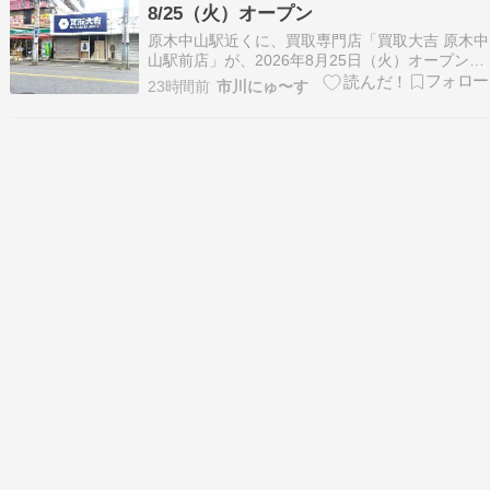
8/25（火）オープン
原木中山駅近くに、買取専門店「買取大吉 原木中
山駅前店」が、2026年8月25日（火）オープンし
ます。 東京メトロ東西線「原木中山駅」西口から
23時間前
市川にゅ〜す
徒歩約1分の場所で、査定は無料です。 「買取大
吉 原木中山駅前店」が8/25（火）オープン 読者
さんより情報提供いただきました。 店名：…