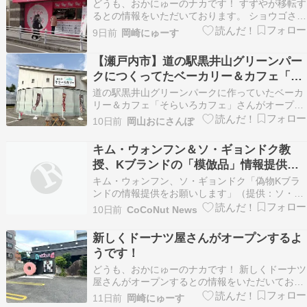
どうも、おかにゅーのナカです！ すずやが移転す
るとの情報をいただいております。 ショウゴさま
情報提供ありがとうございました！ 手作りサンド
9日前
岡崎にゅーす
ウィッチのすずやが移転 この投稿をInstagramで
見る 岡崎 すずや手作りサンドイッチ の店
【瀬戸内市】道の駅黒井山グリーンパー
(@suzuya_sand)がシェアした…
クにつくってたベーカリー＆カフェ「そ
らいろカフェ」がオープンしてる
道の駅黒井山グリーンパークに作っていたベーカ
リー＆カフェ「そらいろカフェ」さんがオープン
しています。 場所は黒井山グリーンパークのゆう
10日前
岡山おにさんぽ
ゆう交流館側。 7月16日からオープンしていたよ
うです。 この投稿をInstagramで見る 黒井山グリ
キム・ウォンフン＆ソ・ギョンドク教
ーンパーク@瀬戸内市(@kuroi_san…
授、Kブランドの「模倣品」情報提供を
呼びかけ
キム・ウォンフン、ソ・ギョンドク「偽物Kブラ
ンドの情報提供をお願いします」（提供：ソ・ギ
ョンドク教授チーム） 誠信女子大学のソ・ギョン
10日前
CoCoNut News
ドク教授が、タレントのキム・ウォンフンと共に
Kブランド保護のためのキャンペーン動画を公
新しくドーナツ屋さんがオープンするよ
[…]
うです！
どうも、おかにゅーのナカです！ 新しくドーナツ
屋さんがオープンするとの情報をいただいており
ます。 Mamiさま 情報提供ありがとうございまし
11日前
岡崎にゅーす
た！ MASTER.Kというドーナツ・どら焼き・珈