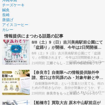
沖縄本島
チーズケーキ
鍼灸
長崎
唐揚げ
アイスコーヒー
カレー
情報提供にまつわる話題の記事
8/8（土）9（日）吉川美南駅前公園にて
「盆踊り」が開催、今年は2日間開催
【2026】
8/8（土）9（日）吉川美南駅前公園にて「盆踊
り」が開催されます。 今年は2日間開催されます
よ。 【広告・スポンサーリンク】 吉川美南駅前
21時間前
三郷ぐらし - 三郷市の地域情報ブログ
公園 盆踊り 日程：2026年8月8日（土）9日
（日） 時間：10時〜20時 ※荒天中止 場所：吉川
【奈良市】自衛隊への情報提供除外申
美南駅前公園 アクセス 吉川美南駅前公園…
請、窓口は市民課のみ・対象年齢と申請
方法
「自衛隊除外申請」という言葉だけ見ても、何の
ための手続きなのか、自分が対象かどうか、すぐ
には分かりにくいですよね。 奈良市の地域情報メ
23時間前
奈良市をもっと身近に『ならシカノオト』
ディア『ならシカノオト』のエリア担当ライタ
ー、アキヒロです。わたしも最初に「除外申請」
【船橋市】買取大吉 原木中山駅前店が
[…]