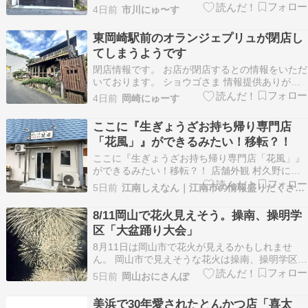
（金）をもって閉店しました。 店頭のお知らせに
4日前
市川にゅ〜す
よると、今後は同じ運営会社による別業態の店舗
として、新たにオープンする予定です。 「LUCY
東岡崎駅前のオランジェプリュが閉店し
CREPE 行徳店」が7/31（金）閉…
てしまうようです
閉店情報です。 お店が閉店するとの情報をいただ
いております。 ショウゴさま 情報提供ありがと
うございました！ オランジェプリュが閉店予定
4日前
岡崎にゅーす
この投稿をInstagramで見る oranger plus(オラン
ジェプリュ)(@oranger_plus_1104)がシェアした
ここに『生ぎょうざお持ち帰り専門店
投稿 [引…
「花風」』ができるみたい！移転？！
ここに『生ぎょうざお持ち帰り専門店「花風」』
ができるみたい！移転？！ 店舗外観 村久野にあ
ったお店と看板が一緒なので、移転なんだと思い
5日前
江南しえなん｜江南市の情報盛りだくさん！
ます。 村久野に、生ぎょうざお持ち帰り専門店
「花風」がオープンしていました！早速行ってき
8/11岡山で花火見えそう。操南、操明学
た♪買ってきた♪調理して食べてみた♪...konanjo…
区「大盆踊り大会」
8月11日は岡山市で花火が見えるかもしれませ
ん。 岡山市で見えそうな花火は操南、操明学区
「大盆踊り大会」の花火。 「大盆踊り大会」の会
5日前
岡山おにさんぽ
場は株式会社OkaSyo本社で、20時20分からそこ
から見える500発の打ち上げ花火が上がる予定で
美浜で30年愛されたとんかつ店「喜太