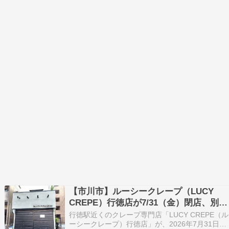
【市川市】ルーシークレープ（LUCY
CREPE）行徳店が7/31（金）閉店、別業
態で再オープン予定
行徳駅近くのクレープ専門店「LUCY CREPE（ル
ーシークレープ）行徳店」が、2026年7月31日