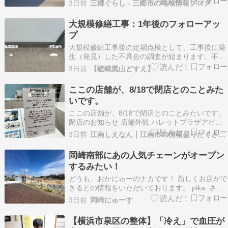
3日前
三郷ぐらし - 三郷市の地域情報ブログ
車（Car’s Home） 場所はこちら。 予約不要、7
分仕上げ、水シミゼロと謳っています。 俺の車
大規模修繕工事：1年後のフォローアッ
（Car’s Home） 店舗情報…
プ
大規模修繕工事後の定期点検として、工事後に発
生（発見）した不具合の調査が始まります。不具
合に関しては、昨年来、各戸より申告いただいて
3日前
【嵯峨嵐山どすえ】
来た「不具合の管理表」を理事会議事録で情報共
有してきましたが、次のステップに進むことにな
ここの店舗が、8/18で閉店とのことみた
ります。役員を務めた前理事会は工事実施段階か
いです。
ら参画したため…
ここの店舗が、8/18で閉店とのことみたいです。
閉店のお知らせ 店舗外観 パレットプラザアピタ
江南西店が、8/18で閉店するみたいです。 場所は
3日前
江南しえなん｜江南市の情報盛りだくさん！
ココ パレットプラザアピタ江南西店〒483-8342
愛知県江南市松竹町上野205番地 アピタ江南西店
岡崎南部にあの人気チェーンがオープン
1F 「江南しえなんLINE…
するみたい！
どうも、おかにゅーのナカです！ 新しくお店がで
きるとの情報をいただいております。 pika−さ
ま、higuhiguさま、A.Kさま、しらたきさま 情報
3日前
岡崎にゅーす
提供ありがとうございました！ 中島町にマクドナ
ルドがオープン？！ 2026年8月現在、岡崎市中島
【横浜市泉区の整体】「冷え」で血圧が
町に「マクドナルド中島店」が建設中…