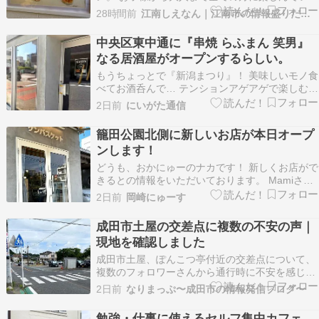
だけるパンを目指して作っているんだって。 店舗
28時間前
江南しえなん｜江南市の情報盛りだくさん！
外観 店舗看板 フランスパンの種類が多いね！ 人
気No.1はじゃがいもコロコロ。来月の人気No.1は
中央区東中通に『串焼 らふまん 笑男』
何だろう？ パン好きシリーズの飲み…
なる居酒屋がオープンするらしい。
もうちょっとで『新潟まつり』！ 美味しいモノ食
べてお酒呑んで… テンションアゲアゲで楽しむ予
定。笑 そんなガタ子に情報提供が！ 『串焼 らふ
2日前
にいがた通信
まん 笑男』がオープン？！ らふまん…笑う男…
らふまん…まず行く！ 続きを読む
籠田公園北側に新しいお店が本日オープ
ンします！
どうも、おかにゅーのナカです！ 新しくお店がで
きるとの情報をいただいております。 Mamiさま
情報提供ありがとうございました！ 籠田公園北側
2日前
岡崎にゅーす
に駄菓子・雑貨・テイクアウトのお店がオープン
2026年8月6日(木)籠田公園の北側に駄菓子・雑
成田市土屋の交差点に複数の不安の声｜
貨・テイクアウトのお店「サンバスケット」が…
現地を確認しました
成田市土屋、ぽんこつ亭付近の交差点について、
複数のフォロワーさんから通行時に不安を感じる
との声が寄せられました。 中には、この場所での
2日前
なりまっぷ〜成田市の情報発信ブログ〜
事故体験を伝える内容もありました。 なりこえで
は現地を訪れ、道路設備や通行の様子を確認して
勉強・仕事に使えるセルフ集中カフェ