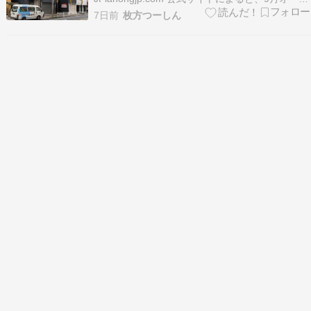
ンとなったようです。 現地には貼紙も出ていまし
7日前
枚方つーしん
たよ！ 「ななーん」さん、情報提供ありがとうご
ざいました！ 枚方市駅ちかくに「ラホンバンマー
ラータン 枚方店」という麻辣湯のお店…