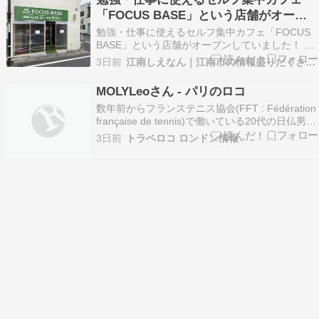
います。 事故の件数や原因は確認できておらず、
「FOCUS BASE」という店舗がオープ
今後、千葉…
ンしていました！
勉強・仕事に使えるセルフ集中カフェ「FOCUS
BASE」という店舗がオープンしていました！ 店
舗外観 案内 お店のインスタグラム この投稿を
3日前
江南しえなん｜江南市の情報盛りだくさん！
Instagramで見る FOCUS
BASE(@focusbase_cafe)がシェアした投稿 場所
MOLYLeoさん - パリのロコ
はココ FOCUS BASE〒48…
数年前からフランステニス協会(FFT : Fédération
française de tennis)で働いている20代の日仏男性
です。 フランスでのトーナメントに参加されたい
3日前
トラベロコ ロンドン情報
日本人テニスプレーヤーの方々のお手伝いをした
いです。 トーナメント情報提供・申し込み・現地
でのアテンド…