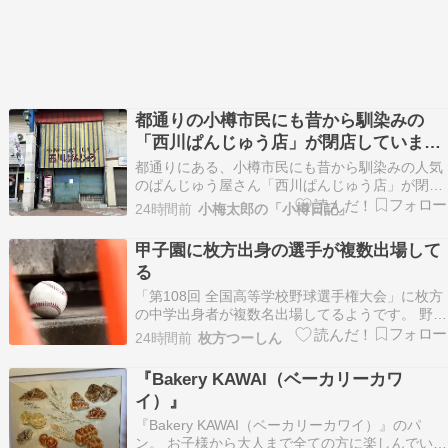
都通りの小樽市民にも昔から馴染みの
「西川ぱんじゅう店」が閉店しています
【情報提供】
都通りにある、小樽市民にも昔から馴染みの人気
のぱんじゅう屋さん「西川ぱんじゅう店」が閉店
しています。店頭には現在、閉店のお知らせが貼
24時間前
小梅太郎の「小樽日記」
られています。実は、先月に読者さんや知人など
複数から、西川ぱんじゅう店が閉店しているよう
甲子園に枚方出身の選手が複数出場して
だという情報をいただいていたんです。その後、
る
お店を何度か見に…
「第108回 全国高等学校野球選手権大会」に枚方
の中学出身者が複数名出場してるようです。 野球
ボール 確認できたのは次の3選手です。 立命館宇
24時間前
枚方つーしん
治高校・宮本虎太朗選手（楠葉中学校出身） 鳥取
城北高校・山本尚太選手（長尾西中学校出身）・
『Bakery KAWAI（ベーカリーカワ
金村海琉選手（長尾中学校出身） この投稿をIn…
イ）』
『Bakery KAWAI（ベーカリーカワイ）』のパ
ン。 お子様から大人まで全ての方に楽しんでいた