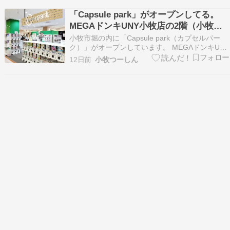
琲のお店がオープン！ 2026年8月1日(土)豊田市
「Capsule park」がオープンしてる。
小坂本町に「MASTER.K」というド…
MEGAドンキUNY小牧店の2階（小牧市
堀の内）
小牧市堀の内に「Capsule park（カプセルパー
ク）」がオープンしています。 MEGAドンキUNY
小牧店の2階 場所はMEGAドン・キホーテUNY小
12日前
小牧つーしん
牧店の2階。2025年9月16日までワイモバイルが
営業していた所。その後はセール品のコーナーと
して使われたりしていましたが、気…