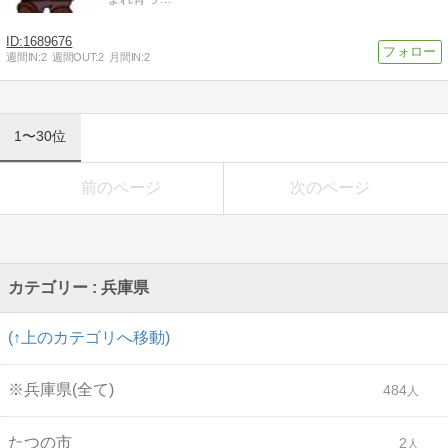
1689676
週間IN:
2
週間OUT:
2
月間IN:
2
1〜30位
前のページ
次のページ
カテゴリー : 兵庫県
(↑上のカテゴリへ移動)
※兵庫県(全て)
484
たつの市
2