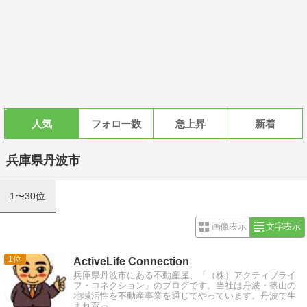
人気
フォロー数
急上昇
新着
兵庫県丹波市
1〜30位
画像表示
文字表示
1
ActiveLife Connection
兵庫県丹波市にある不動産屋、「（株）アクティブライ
フ・コネクション」のブログです。当社は丹波・篠山の
地域活性を不動産事業を通じてやっています。丹波で生
まれ育っ…