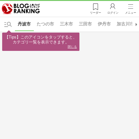
リーダー
ログイン
メニュー
丹波市
たつの市
三木市
三田市
伊丹市
加古川市
【Tips】このアイコンをタップすると、

カテゴリ一覧を表示できます。
閉じる