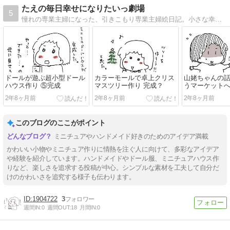
たえの毎日幸せになりたいっ劇場
5
憧れの専業主婦になった、引きこもり専業主婦絵日記。小さな幸せをかみしめてゆるく生きている様を描いていけたらいいかなと思っております。
ドールが遊ぶ超小型ドール
カラーモールで卓上クリス
山姥ちゃんの
ハウス作り ⑤完成
マスツリー作り 完成？
うマーケット
2年8ヶ月前
2年8ヶ月前
2年8ヶ月前
このブログのここがポイント
ミニチュアやハンドメイド好きのためのアイデア満載
かわいい小物やミニチュア作りに情熱を注ぐ人に向けて、多彩なアイデア
や経験を紹介しています。ハンドメイドやドール服、ミニチュアハウス作
りなど、楽しさを追求する投稿が中心。シンプルな素材を工夫して自分だ
けのかわいさを追究する様子も伝わります。
1904722
3
週間IN:
0
週間OUT:
18
月間IN:
0