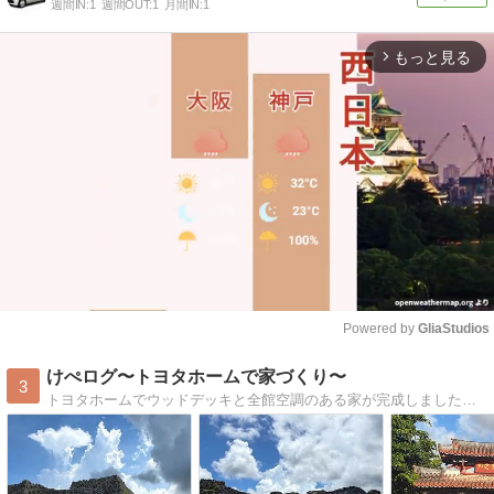
週間IN:
1
週間OUT:
1
月間IN:
1
もっと見る
arrow_forward_ios
Powered by 
GliaStudios
Mute
けぺログ〜トヨタホームで家づくり〜
3
トヨタホームでウッドデッキと全館空調のある家が完成しました！ＨＭ、土地探し〜家づくり、インテリアなど書いています。田舎でのんびり生活を満喫中です！