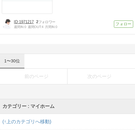
1971217
2
週間IN:
0
週間OUT:
4
月間IN:
0
1〜30位
前のページ
次のページ
カテゴリー : マイホーム
(↑上のカテゴリへ移動)