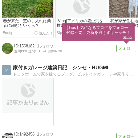
春が来た！芝の手入れは業
[Vlog]アメリカの殺虫剤を
我が家が住む地域
者に頼むといくら？
撒いてみた動画
カ)で 、よく
【Tips】気になるブログをフォロー。

くる虫とは？
登録不要。更新を逃さずキャッチ！
5年前
5年前
5年前
閉じる
1568182
1
週間IN:
8
週間OUT:
24
月間IN:
30
家付きガレージ建築日記 シンセ・HUGMI
2
トヨタホームで家を建てるブログ。ビルトインガレージや家作りの参考になれば幸いです(´∀｀)
1492458
1