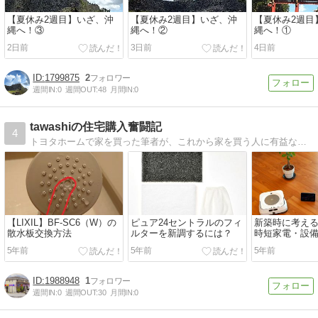
【夏休み2週目】いざ、沖
【夏休み2週目】いざ、沖
【夏休み2週目
縄へ！③
縄へ！②
縄へ！①
2日前
3日前
4日前
1799875
2
週間IN:
0
週間OUT:
48
月間IN:
0
tawashiの住宅購入奮闘記
4
トヨタホームで家を買った筆者が、これから家を買う人に有益な情報をお届けします。
【LIXIL】BF-SC6（W）の
ピュア24セントラルのフィ
新築時に考え
散水板交換方法
ルターを新調するには？
時短家電・設
5年前
5年前
5年前
1988948
1
週間IN:
0
週間OUT:
30
月間IN:
0