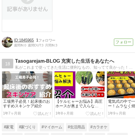
1845965
1
週間IN:
0
週間OUT:
3
月間IN:
3
Tasogarejam-BLOG 充実した生活をあなたへ
18
私がこれまで使ってきた生活に便利なもの、知ってて良かった！このような情報を当ブログで発信していきます。主に生活用品の紹介、生活知識、便利グッズなどのジャンルを取り扱っています。皆さんがこれを見て少しでも良かった！と思って頂けたら幸いです。
工場男子必見！起床後のお
【ケルヒャーお悩み】高圧
電気式の中で
すすめスキンケア紹介
ホースが奥まで入らな
ー！ムラなく
い・・！水漏れも・・！原
たこ焼き器】
1年7ヶ月前
1年8ヶ月前
1年9ヶ月前
因と対策を紹介
#家電
#家づくり
#マイホーム
#生活用品
#カラオケ