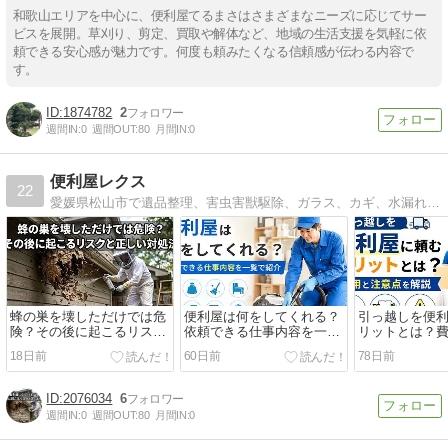
和歌山エリアを中心に、便利屋てるまさはさまざまなニーズに応じてサー
ビスを展開。草刈り、剪定、買取や解体など、地域の生活支援を気軽に依
頼できる安心感が魅力です。何度も頼みたくなる信頼感が伝わる内容で
す。
1874782
2
週間IN:
0
週間OUT:
80
月間IN:
0
便利屋レクス
22
愛媛県松山市で遺品整理、害虫害獣駆除、ガラス、カギ、水漏れなどの緊急駆けつけサービスをメインに営業しております。
蜂の巣を壊しただけでは危
便利屋は何をしてくれる？
引っ越しを便
険？その後に起こるリスク
依頼できる仕事内容を一覧
リットとは？
と正しい対処法
で紹介
を解説
18日前
60日前
78日前
2076034
6
週間IN:
0
週間OUT:
80
月間IN:
0