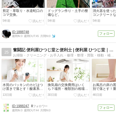
剪定・草取り・水道蛇口の
ドッグラン作り・土手の整
消火器を使っ
コマ交換。
備など。
コンクリート
修。
5年前
5年前
5年前
1888748
週間IN:
0
週間OUT:
45
月間IN:
0
奮闘記 便利屋ひつじ堂と便利士 | 便利屋 ひつじ堂｜千葉
25
お掃除・クリーニング・お手入れ・修理・整理・買取・移動・補助・雑用など、どんな小さなお困り事でも千葉市の便利屋ひつじ堂へお気軽にご相談ください。
水筒のパッキンのカビはつ
換気扇の交換費用はいく
お風呂の床の
け置きで落とす！酸素系漂
ら？場所・種類別の相場と
別で落とす！
白剤と重曹での落とし方と
自分でできる範囲、安く抑
酸・オキシ漬
13日前
30日前
46日前
予防のコツ
えるコツを解説
と予防のコツ
1988247
8
週間IN:
0
週間OUT:
44
月間IN:
0