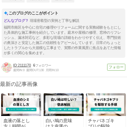
このブログのここがポイント
現場密着型の実例と丁寧な解説
福岡市南区を中心に住宅の修理やリフォームに関する実務経験をもとにし
た具体的な施工事例を紹介しています。庭木や屋根の修理、窓枠のリフレ
ッシュ、漏水対応など、多彩な現場の詳細をわかりやすく伝え、専門技術
の奥深さと安定した施工の信頼性をアピールしています。日常のちょっと
したトラブルから大規模な工事まで、実際の作業風景に焦点をあてた情報
が多くの関心を集めます。
2111170
6
週間IN:
0
週間OUT:
130
月間IN:
10
最新の記事画像
血液の落とし
白い鳩の意味
チャバネゴキ
方｜時間がた
は？幸運の象
ブリの駆除方