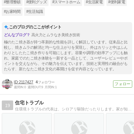
#整理整頓
#便利グッズ
#スマートホーム
#生活家電
#便利家電
#お家時間
#生活知識
このブログのここがポイント
高火力とムラなき美焼き技術
極のたこ焼き器が持つ革新的な性能を詳しく解説しています。従来品と比
較し、焼きムラの解消と均一な仕上がりを実現し、外はカリッと中はふん
わりとしたたこ焼き作りを可能にします。容量や調理の効率アップにも触
れ、家庭でのたこ焼き体験を一新する一品として、ユーザーレビューやポ
イントを交えながら、その魅力を伝えています。技術と実用性の融合がも
たらす、新たなたこ焼き文化の幕開けを促す内容となっています。
2117427
4
週間IN:
0
週間OUT:
9
月間IN:
1
住宅トラブル
19
住環境トラブルの代表は、シロアリ駆除だったりします。家が知らない間に虫に蝕まれていたら・・・、気がついた時点で対策すれば大丈夫ですよ。ではどんな対策をするかと言えば、バリエーションは豊富です。