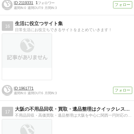
2119331
1
週間IN:
0
週間OUT:
9
月間IN:
3
生活に役立つサイト集
16
日常生活にお役立ちできるサイトをまとめていきます！
1961771
週間IN:
0
週間OUT:
6
月間IN:
3
大阪の不用品回収・買取・遺品整理はクイックレスキューのブログ
17
不用品回収・高価買取・遺品整理は大阪を中心に関西一円対応のクイックレスキューへ！ まじめにリサイクル 日々お客様の最高の笑顔を頂くためにがんばっております。