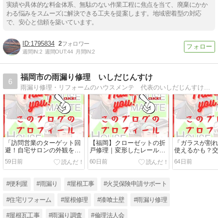
実績や具体的な料金体系、無駄のない作業工程に焦点を当て、廃棄にかか
わる悩みをスムーズに解決できる工夫を提案します。地域密着型の対応
で、安心と信頼を築いています。
1795834
2
週間IN:
2
週間OUT:
44
月間IN:
2
福岡市の雨漏り修理 いしだじんすけ
6
雨漏り修理・リフォームのハウスメンテ 代表のいしだじんすけです。福岡市南区三宅1丁目5番18-103号 に移転しました。
「訪問営業のターゲット回
【福岡】クローゼットの折
「ガラスが割
避！自宅サロンの外観を守
戸修理｜変形したレールと
使えるかも？
る窓枠リフレッシュ補修」
パーツの交換事例
例レポート」
59日前
60日前
64日前
#便利屋
#雨漏り
#屋根工事
#火災保険申請サポート
#住宅リフォーム
#屋根修理
#漆喰土壁
#雨漏り修理
#屋根瓦工事
#雨漏り調査
#倫理法人会