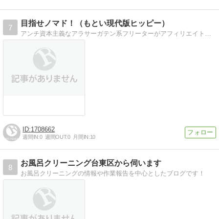
目指せノマド！（もとい現代版ヒッピー）
7
アンチ資本主義なアラサーガテン系フリーターがアフィリエイトがんばって自由を手に入れるためのブログです。
1708662
週間IN:
0
週間OUT:
0
月間IN:
10
お風呂クリーニング台東区から伺います
8
お風呂クリーニングの情報や作業報告を中心としたブログです！