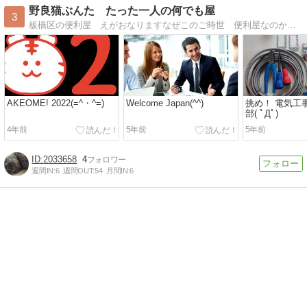
野良猫ぶんた たった一人の何でも屋
3
板橋区の便利屋 えがおなりますなぜこのご時世 便利屋なのかあえて非効率の脇道をゆく孤独な一人旅日々の業務や、お困りごとの解決策など書いています。一人ぼっちの便利屋 野良猫のようにたくましく ふらりふらりと。
AKEOME! 2022(=^・^=)
Welcome Japan(^^)
挑め！ 電気工
部( ﾟДﾟ)
4年前
5年前
5年前
2033658
4
週間IN:
6
週間OUT:
54
月間IN:
6