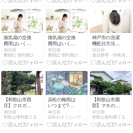
換気扇の交換
換気扇の交換
神戸市の洗濯
費用はいく
費用はいく
機処分方法9
ら？場所・種
ら？場所・種
選！料金・持
30日前
30日前
33日前
奮闘記 便利屋ひつじ堂と便利士 | 便利屋 ひつじ堂｜千葉
奮闘記 便利屋ひつじ堂と便利士 | 便利屋 ひつじ堂｜千葉
遺品整理・特殊清掃ならTRUSTCORP
類別の相場と
類別の相場と
ち込み・無料
自分でできる
自分でできる
回収
範囲、安く抑
範囲、安く抑
えるコツを解
えるコツを解
説
説
【和歌山市西
浜松の梅雨は
【和歌山市園
庄】クロガネ
いつまで?お
部】マキの木
モチの伐採と
でかけ5選と
の剪定作業を
38日前
46日前
47日前
和歌山便利屋てるまさ本店
浜松おそうじハウスのエアコンクリーニングは専用器材で徹底洗浄
和歌山便利屋てるまさ本店
植木鉢の回収
今やるべきエ
行いました｜
作業を行いま
アコン対策
便利屋てるま
した｜便利屋
さ