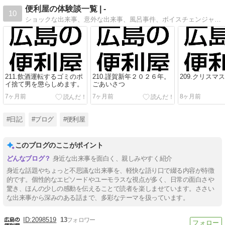
便利屋の体験談一覧 | -
10
ショックな出来事、意外な出来事、風呂事件、ボイスチェンジャーでいたずら電話してみた、お客様から説教の電話、便利屋騙される、簡単に家からイタチを追い払う方法、その他
211.飲酒運転するゴミのポ
210.謹賀新年２０２６年。
209.クリスマ
イ捨て男を懲らしめます。
ごあいさつ
7ヶ月前
7ヶ月前
8ヶ月前
#日記
#ブログ
#便利屋
このブログのここがポイント
身近な出来事を面白く、親しみやすく紹介
身近な話題やちょっと不思議な出来事を、軽快な語り口で綴る内容が特徴
的です。個性的なエピソードやユーモラスな視点が多く、日常の面白さや
驚き、ほんの少しの感動を伝えることで読者を楽しませています。ささい
【Tips】気になるブログをフォロー。

登録不要。更新を逃さずキャッチ！
な出来事から深みのある話まで、多彩なテーマを扱っています。
閉じる
2098519
13