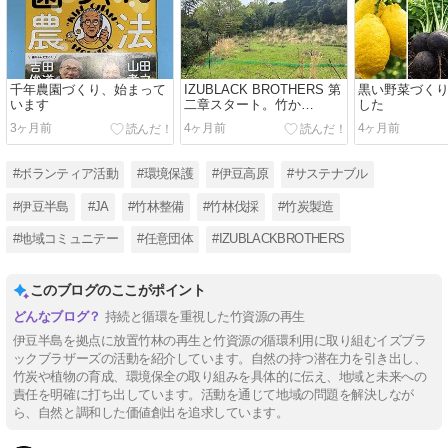
千年農園づくり、始まって
IZUBLACK BROTHERS 第
黒い野菜づく
います
二章スタート。竹か
した️
ら“食”へ。
3ヶ月前
4ヶ月前
4ヶ月前
#ボランティア活動
#環境保護
#伊豆高原
#サステナブル
#伊豆半島
#JA
#竹林整備
#竹林伐採
#竹炭製造
#地域コミュニテー
#任意団体
#IZUBLACKBROTHERS
このブログのここがポイント
持続と循環を重視した竹資源の再生
伊豆半島を拠点に放置竹林の再生と竹資源の循環利用に取り組むイズブラ
ックブラザーズの活動を紹介しています。自然の持つ潜在力を引き出し、
竹炭や植物の育成、環境保全の取り組みを具体的に伝え、地域と未来への
責任を明確に打ち出しています。活動を通じて地域の問題を解決しなが
ら、自然と調和した価値創出を追求しています。