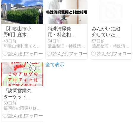
てるまさ
【和歌山市小
特殊清掃費
みんかいに紹
野町】庭木の
用・料金相
介していただ
剪定と草刈り
場！事故物件
きました
48日前
54日前
57日前
和歌山便利屋てるまさ本店
遺品整理・特殊清掃ならTRUSTCORP
遺品整理・特殊清掃ならTRUSTCORP
作業を行いま
やゴミ屋敷
した｜便利屋
は？
てるまさ
全て表示
「訪問営業の
ターゲット回
避！自宅サロ
59日前
福岡市の雨漏り修理 いしだじんすけ
ンの外観を守
る窓枠リフレ
ッシュ補修」