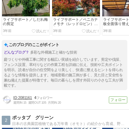
ライフサポート／しだれ梅
ライフサポート／ベニカナ
ライフサポー
の剪定
メモチ（レッドロビン）の
板全面張り替
剪定
3年前
3年前
3年前
このブログのここがポイント
多彩な外構施工と確かな技術
庭づくりや外構工事に関する幅広い実績を紹介しています。剪定や伐採、
フェンス設置、草刈りなどの作業工程を詳細に伝え、技術や工夫ポイント
を明示。読者が自分の住空間をより美しく、快適に整えるヒントを得られ
るような情報を提供します。地域密着の施工例が多く、見た目と安全性を
兼ね備えた提案が特徴です。毎日の暮らしを潤す外回りの小さな工夫が満
載です。
2081161
4
週間IN:
15
週間OUT:
105
月間IN:
20
ポッタブ グリーン
2
日本の古典園芸植物である万年青（オモト）の紹介から育成、野生の生態まで幅広く掲載しております。暮らしのアイデア、日々の所感をオモトのある風景画像と共にお届け致します。