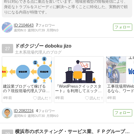
即日対応できる点に重点を置いています。地域密着型の情報発信により、
身近なトラブルをスピーディに解決へと導くことに特化した、実務的で頼
りになる内容が特徴です。
2104643
7
週間IN:
0
週間OUT:
39
月間IN:
0
ドボクジゾー doboku jizo
27
土木系現場代理人のブログ
建設業ブログって稼げる
『WordPressクイックスタ
工事現場用We
の？現役現場代理人ブロガ
ート』を利用してエックス
るなら、ワー
ーが解説！！
サーバーに登録してみよう
択！！
4年前
4年前
4年前
2082224
4
週間IN:
0
週間OUT:
30
月間IN:
0
横浜市のポスティング・サービス業、ＦＰグループのスタッフ日記