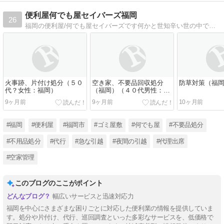
便利屋何でも屋セイバーズ福岡
26
福岡の便利屋/何でも屋セイバーズです何かと世知辛い世の中です人には言えない誰にも相談できないお悩み独りで悩まずどうぞお気軽にご相談ください『秘密厳守』精一杯お手伝いさせて頂きます
火事跡、片付け処分（５０
空き家、不要品回収処分
防草対策（福
代？女性：福岡）
（福岡）（４０代男性：関
東）
9ヶ月前
9ヶ月前
10ヶ月前
#福岡
#便利屋
#福岡市
#ゴミ屋敷
#何でも屋
#不要品処分
#不用品処分
#代行
#急な引越
#夜間の引越
#代理出席
#空家管理
このブログのここがポイント
幅広いサービスと迅速対応力
福岡を中心にさまざまな困りごとに対応した便利業の情報を提供していま
す。処分や片付け、代行、巡回調査といった多彩なサービスを、低価格で