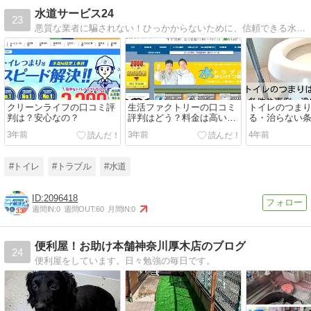
水道サービス24
23
悪質な業者に騙されない！ひっかからないために、信頼できる水道業者と水まわりのトラブル解決に役立つ情報を発信しています。
クリーンライフの口コミ評
生活ファクトリーの口コミ
トイレのつま
判は？安心なの？
評判はどう？料金は高い
る・治らない
の…？
違いを徹底解
3年前
3年前
4年前
#トイレ
#トラブル
#水道
2096418
週間IN:
0
週間OUT:
60
月間IN:
0
便利屋！お助け本舗神奈川厚木店のブログ
24
便利屋をしています。日々勉強の毎日です。