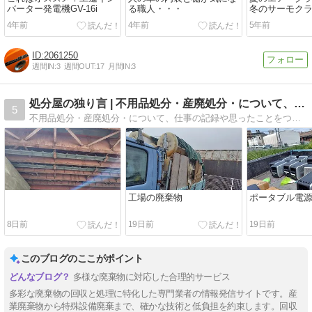
バーター発電機GV-16i
る職人・・・
冬のサーモク
4年前
4年前
5年前
2061250
週間IN:
3
週間OUT:
17
月間IN:
3
処分屋の独り言 | 不用品処分・産廃処分・について、仕事の…
5
不用品処分・産廃処分・について、仕事の記録や思ったことをつぶやきます。
工場の廃棄物
ポータブル電源
8日前
19日前
19日前
このブログのここがポイント
多様な廃棄物に対応した合理的サービス
多彩な廃棄物の回収と処理に特化した専門業者の情報発信サイトです。産
業廃棄物から特殊設備廃棄まで、確かな技術と低負担を約束します。回収