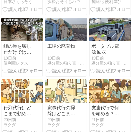
日本さくらそう 千葉乙女
浜松おそうじハウスのエアコンクリーニングは専用器材で徹底洗浄
奮闘記 便利屋ひつじ堂と便利士 | 便利屋 ひつじ堂｜千葉
者を探す前に
す！酸素系漂
知っておきた
白剤と重曹で
いポイント
の落とし方と
予防のコツ
蜂の巣を壊し
工場の廃棄物
ポータブル電
ただけでは危
源 回収
険？その後に
19日前
18日前
19日前
処分屋の独り言 | 不用品処分・産廃処分・について、仕事の…
便利屋レクス
処分屋の独り言 | 不用品処分・産廃処分・について、仕事の…
起こるリスク
と正しい対処
法
行列代行はど
家事代行の掃
友達代行で何
こまで頼め
除はどこまで
を頼める？食
る？限定品の
頼める？一人
事・買い物・
20日前
20日前
21日前
ラクダ
ラクダ
ラクダ
購入・順番取
暮らしの料金
イベント同行
りと注意点
と利用方法
の利用方法