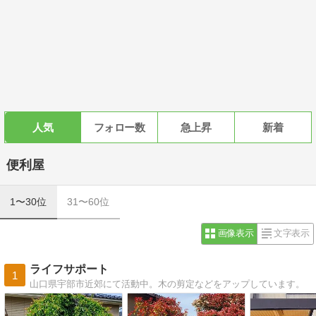
人気
フォロー数
急上昇
新着
便利屋
1〜30位
31〜60位
画像表示
文字表示
ライフサポート
1
山口県宇部市近郊にて活動中。木の剪定などをアップしています。