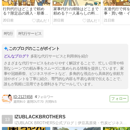
行列代行はどこまで頼め
家事代行の掃除はどこまで
友達代行で何
る？限定品の購入・順番取
頼める？一人暮らしの料金
事・買い物・
りと注意点
と利用方法
の利用方法
20日前
20日前
21日前
#代行
#代行サービス
このブログのここがポイント
多彩な代行サービスと利用例を紹介
さまざまな代行サービスをわかりやすく解説することで、忙しい日常や特
別なシーンでの頼み事をスムーズに進められる情報を提供しています。家
事や冠婚葬祭、ビジネスサポートなど、多角的な視点から具体的な依頼方
法やポイントを丁寧に紹介。専門的な内容も平易な表現で伝えることで、
誰もが気軽に活用できる便利さをアピールしています。
2127458
4
週間IN:
0
週間OUT:
70
月間IN:
5
IZUBLACKBROTHERS
13
IZUBLACK BROTHERS公式ブログ｜伊豆高原発・竹炭ビジネスと地域再生。放置竹林の整備、竹炭製造￥、商品開発、観光体験まで発信。地方創生