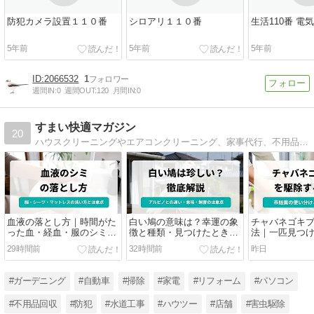
防犯カメラ設置１１０番
シロアリ１１０番
生活110番 電
5年前
5年前
5年前
2066532
1
週間IN:
0
週間OUT:
120
月間IN:
0
すまい快適マガジン
20
ハウスクリーニングやエアコンクリーニング、家事代行、不用品回収まで、暮らしにまつわる様々な「こまった」を解決すべく、すまいのホットライン編集部がひとつひとつ丁寧に調べてあなたの元へお届けします。
血液の落とし方｜時間がた
白い鳩の意味は？幸運の象
チャバネゴキ
った血・経血・服のシミを
徴と種類・見つけたときの
法｜一匹見つ
落とす方法
対応
と業者依頼の
29時間前
32時間前
昨日
#ガーデニング
#自動車
#掃除
#家電
#リフォーム
#パソコン
#不用品回収
#防犯
#水道工事
#ハウツー
#店舗
#害虫駆除