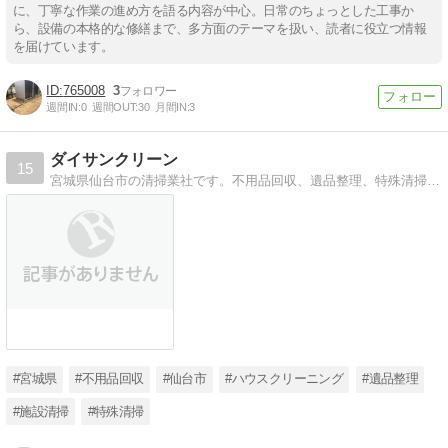
に、丁寧な作業の進め方を語る内容が中心。日常のちょっとした工事か
ら、設備の本格的な修繕まで、多方面のテーマを扱い、読者に役立つ情報
を届けています。
765008
3
週間IN:
0
週間OUT:
30
月間IN:
3
ダイサンクリーン
15
宮城県仙台市の清掃業社です。不用品回収、遺品整理、特殊清掃から施設・店舗清掃まで行います。
#宮城県
#不用品回収
#仙台市
#ハウスクリーニング
#遺品整理
#施設清掃
#特殊清掃