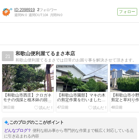
2098919
2
週間IN:
0
週間OUT:
104
月間IN:
0
和歌山便利屋てるまさ本店
21
和歌山便利屋てるまさでは日常のお困り事を解決させて頂きます。
【和歌山市西庄】クロガネ
【和歌山市園部】マキの木
【和歌山市小
モチの伐採と植木鉢の回収
の剪定作業を行いました｜
剪定と草刈り
作業を行いました｜便利屋
便利屋てるまさ
した｜便利屋
38日前
47日前
48日前
てるまさ
このブログのここがポイント
便利な頼み事から専門的な作業まで幅広く対応している点
に引き込まれる内容