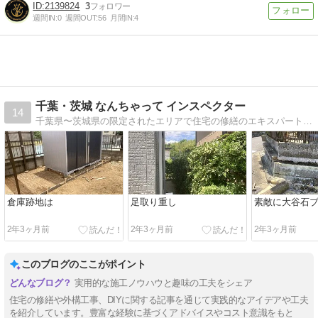
2139824
3
週間IN:
0
週間OUT:
56
月間IN:
4
千葉・茨城 なんちゃって インスペクター
14
千葉県〜茨城県の限定されたエリアで住宅の修繕のエキスパートとして活動いる元ウインドサーファーです
倉庫跡地は
足取り重し
素敵に大谷石
2年3ヶ月前
2年3ヶ月前
2年3ヶ月前
このブログのここがポイント
実用的な施工ノウハウと趣味の工夫をシェア
住宅の修繕や外構工事、DIYに関する記事を通じて実践的なアイデアや工夫
を紹介しています。豊富な経験に基づくアドバイスやコスト意識をもと