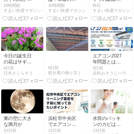
った血・経
徴と種類・見
法｜一匹見つ
29時間前
32時間前
昨日
すまい快適マガジン
すまい快適マガジン
すまい快適マガジン
血・服のシミ
つけたときの
けた後の対策
を落とす方法
対応
と業者依頼の
目安
今日の誕生日
エアコン2027
の花はサギそ
年問題とは？
う
2026年との違
8日前
6日前
9日前
処分屋の独り言 | 不用品処分・産廃処分・について、仕事の…
日本さくらそう 千葉乙女
浜松おそうじハウスのエアコンクリーニングは専用器材で徹底洗浄
い・価格・電
気代・買い替
え時期を徹底
解説
東の空に大き
浜松市中央区
水筒のパッキ
な満月が
でエアコンク
ンのカビはつ
リーニング業
け置きで落と
10日前
10日前
13日前