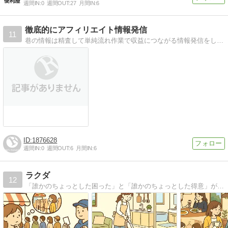
週間IN:
0
週間OUT:
27
月間IN:
6
徹底的にアフィリエイト情報発信
11
巷の情報は精査して単純流れ作業で収益につながる情報発信をしていく為のサイトです。
1876628
週間IN:
0
週間OUT:
6
月間IN:
6
ラクダ
12
「誰かのちょっとした困った」と「誰かのちょっとした得意」が、いい具合に噛み合って、お互いの暮らしをちょっとだけ豊かにする。そんな、なんかいい感じの社会の仕組みを、もっと気軽に、もっと身近に。