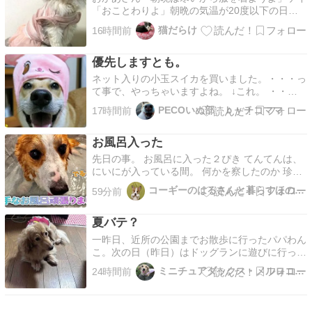
「おことわりよ」朝晩の気温が20度以下の日が
続いています。16歳のケイは週に2回の通院で体
猫だらけ
16時間前
調は安定しており食欲もあります。この状態を維
持したいので朝と夜だけ服を着せています。ケイ
優先しますとも。
「ことわったのに着せられたわ」おかあさん「よ
く似合うわよ」…
ネット入りの小玉スイカを買いました。・・・っ
て事で、やっちゃいますよね。 ↓これ。 ・・違
和感ないし、本人も気にしていない。ひなは小さ
PECOいぬ部 ｂｙチコママ
17時間前
い頃から 被り物には無反応だったものねぇ。 眉
毛貼ったまま爆睡したり。 繊細なところと、そ
お風呂入った
うでないろころが極端すぎる。笑 ☆ ☆ ☆ 私が
植物た…
先日の事。 お風呂に入った２ぴき てんてんは、
にいにが入っている間。 何かを察したのか 珍し
くソファへ 次は自分だって分かってるよう お風
コーギーのはるさんと暮らすほのぼのブログ
59分前
呂嫌いのはるさん。 とっても頑張りました そし
て。 てんてんも… 頑張りました 旦那さんが頑張
夏バテ？
って入れてくれたおかげで、 ２ぴきともいいか
ほ…
一昨日、近所の公園までお散歩に行ったパパわん
こ。次の日（昨日）はドッグランに遊びに行っ
て。バテたのかモコちゃんは冷たいところを探し
ミニチュアダックス・メルロコ一家の横須賀ストーリー
24時間前
てゴロゴロしています。ちょっぴりユルぴー💩だ
し。目の周りが赤いお腹を掻く耳を掻く…軽くア
レルギー出てます。カユカユ続くようなら先生に