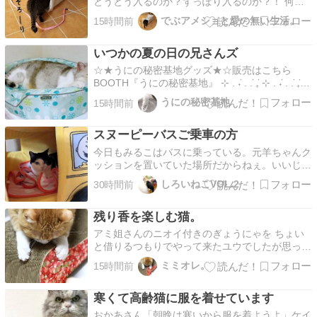
とうとう入るのか？ずっぽり入るのか？！ 何や
ってんだ？と反対側から覗いてみる。 あ
でぶアメショと愛の無い生活。
15時間前
ー・・・・ またたび噛んでたのか。 なっ わーっ
ランボーな遊びねぇ。ね、そんなコトよりそのト
いつかの夏の日の兄さんズ
ンネル、どう？もっと全身ずっぽり入ってみな
い？ふつー入るで…
☆★うにの秘密基地グッズ★☆販売はこちら
BOOTH『うにの秘密基地』 ⊹ . ݁˖ . ݁. ݁₊ ⊹ . ݁˖ . ݁. ݁₊ ⊹
. ݁˖ . ݁. ݁₊ ⊹. ݁˖ . ݁. ݁₊ ⊹ これ、いつかの８月６日のうに
うにの秘密基地
15時間前
もみ兄さんズの写真なんですけどね うにが もー
ちゃんの夏用…
スヌーピーバスご乗車の方
今日もみるこはバスに乗っている。元羊ちゃんク
ッションを置いていた場所だからねぇ。いいじゃ
ん。福にはペンギンベッドがあるからみるちゃ
しろいねこVOL.2
30時間前
ん、バス使って。二人がそれぞれ使う可能性があ
る唯一の場所、スヌーピーバス。人気ブログラン
残り香を楽しむ猫。
キングペンギンベッドもボロボロだけど、下手に
交換したら使わなく…
アミ姐さんのニオイ付きのぎょうにゃを ちょい
と借りるつもりでやって来たユウでしたが思った
以上に姐さんの残り香が濃かったのかがぶりとし
ミミオレ。
15時間前
ちゃうくらいの興奮ぶり。さらには！姐さんが毎
日愛用している爪とぎソファの残り香がすごいこ
寒くて高齢猫に服を着せています
とに気づいた！？バリバリ爪をといだりすーはー
嗅いだり。テーブ…
おかあさん「朝晩は寒いから服を着ようよ」ケイ