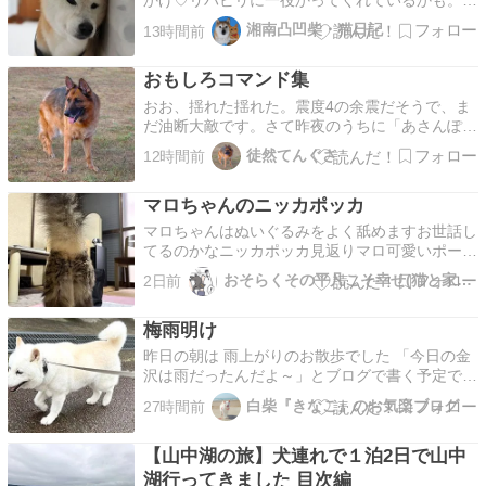
かげ♡リハビリに一役かってくれているかも。サ
ンキュー にほんブログ村貫太＆あん＆まる子は
湘南凸凹柴・猫日記
13時間前
２つのランキングに参加しています。とをポチッ
と押して、応援していただけたら嬉しいです。ペ
おもしろコマンド集
ットランキングありがとうございます♡
おお、揺れた揺れた。震度4の余震だそうで、ま
だ油断大敵です。さて昨夜のうちに「あさんぽ中
止」を決定していたので今朝は早朝5時半からド
徒然てんぐさ
12時間前
ッグランへ。風が吹いていて意外に涼しく、わん
ずもへばることなく外遊び。ところで先日の「コ
マロちゃんのニッカポッカ
マンド」の話、その続き。リースが理解している
コマンドは他にも…
マロちゃんはぬいぐるみをよく舐めますお世話し
てるのかなニッカポッカ見返りマロ可愛いポーズ
すぐ潜る今日も母はマロちゃんを溺愛してました
おそらくその平凡こそ幸せ(猫と家族の日常絵日記）
2日前
ーーーーー
梅雨明け
昨日の朝は 雨上がりのお散歩でした 「今日の金
沢は雨だったんだよ～」とブログで書く予定でし
たが 昨日は忙しく帰宅が遅くなったのでブログ
白柴『きなこ』のお気楽ブログ
27時間前
を書けなかったら 梅雨明けしてました 最後の雨
って訳ではないでしょうが いよいよ夏が始まり
【山中湖の旅】犬連れで１泊2日で山中
ます！てかいつも8月入ってから梅雨明けだっ
け？はやく涼…
湖行ってきました 目次編