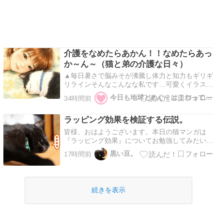
介護をなめたらあかん！！なめたらあっ
か～ん～（猫と弟の介護な日々）
▲毎日暑さで脳みそが沸騰し体力と知力もギリギ
リラインそんなこんなな私です…可愛くイラスト
化してくれていつもありがとうチャッピン ▲リ
今日も地球とめぐミはまわってる(*ﾟワﾟ)
34時間前
アル生活でやらなきゃいけないことに追い込まれ
自分時間が減っていきぐったりしてたけど天使た
ラッピング効果を検証する伝説。
ちに癒してもらっとりますかわイチ＝かわいいイ
チちゃん略 ▲…
皆様、おはようございます。本日の猫マンガは
『ラッピング効果』についてお勉強してみたいと
思いますよ。アナタがもし、『女の操』をプレゼ
黒い豆。
17時間前
ントされたときむき出しのままだったらどう思い
ますか？ですよね～？それではもしアナタが、
『女の操』をプレゼントされたとき赤い紐パン姿
だったらどう思います…
続きを表示