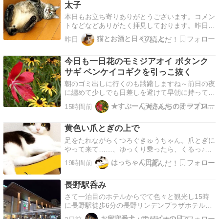
太子
本日もお立ち寄りありがとうございます。コメン
トなどなどありがたく拝見しております。昨日ち
ょっとお出掛けしたのでそれがメインで彩ちゃん
猫とお酒と日々のこと
昨日
がおまけ。今日の記事の副題は「美味しいそうな
モノ」かなーー。ソレって誘ってるんですか？顔
今日も一日花のモミジアオイ ボタンク
を埋めて思いっきり吸ってモフりたい！！！って
思うけど実際の距…
サギ ベンケイコギクを引っこ抜く
​​朝のゴミ出しに行くのも躊躇しますね～前日の夜
に纏めて少しでも日差しを避けて早朝に持って行
くことに​​​​モミジアオイ＆ルドベキア一日花なので
★すぷーん★さんちのオープンガーデン
15時間前
撮り忘れないようにねボタンクサギ中庭はベンケ
イコギクがはび...
黄色い爪とぎの上で
足をたれながらくつろぐきゅうちゃん。爪とぎに
やって来て……、ゆっくり乗ったら、くるっ♪と
回って、上でお座り♪その後、足をたれて〜、手
はっちゃん日記
19時間前
もくにっ♪と伸ばすきゅうちゃんでした。はっち
ゃんは赤いソファで、くるしゅうない座りが決ま
長野駅呑み
りました♪2012年10歳のはっちゃんです。★↓↓人
気ブログ…
さて一泊目のホテルからでて色々と観光し15時
に長野駅徒歩6分の長野リンデンプラザホテルに
到着。2日目は泊まるだけなので安いとこで。少
お留守番犬・ホッピーの日々