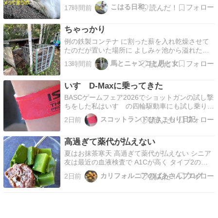
※ご寄付お振込口座はホームページに掲載してい
こはる日和.
17時間前
ます※お買い物なら楽天市場で！猫缶パウチはち
ゃーむ楽天市場店さんお勧めですpet みらいさん
ちゃっかり
フードや療養食はこちらもお勧めです人気の楽天
24さん療…
例の鉄製コンテナ に割った薪を入れ乾燥させて
たのだが置いた場所に よしみヶ池から溢れた沢
水が流れるようになってしまい湿度が高い状態
馬とニャンコと男と女
13時間前
に。 薪ストーブの焚き付け用ドロヤナギの乾燥
が進んだんで薪棚へ移動することに。数百本 天
いすゞD-Maxに乗ってきた
井まで手積みしたった。 腕パンパン。コチラの
棚にも積もうとした…
BASCゲームフェア2026でショットガンの試し撃
ちをした私はいすゞの四輪駆動車にも試し乗りを
しました。 あれ？ これ、同列で語るといすゞに
スコットランドひきこもり日記
2日前
ご迷惑・・・？ ともあれ。 昨年出かけたスコッ
トランドの『The Scottish Game fair 2025』で会
高過ぎて薬代が払えない
場内の川にざぶざぶ侵…
夏はお抹茶寒天 高過ぎて薬代が払えない シニア
友は最近の血液検査で A1Cが高く タイプ2の糖
尿病と診断されたので 新しい薬が出ました 処方
カリフォルニアのばあさんブログ
2日前
箋を持って薬局へ行くと なんと！ 一か月分の薬
が1,350ドル！ですと！ 結局買わずに帰り ドク
ターに 1,350ドルは払えないのでジェネ…