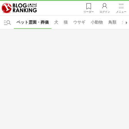
リーダー
ログイン
メニュー
ペット霊園・葬儀
犬
猫
ウサギ
小動物
鳥類
魚