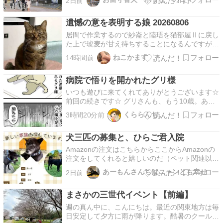
2日前
しゆっくりしながら夜の呑みの店をリサーチ。駅
周辺を見学しがてら店に向かうてことで少し早め
遺憾の意を表明する娘 20260806
にホテルをでぇの。初長野駅!!!なんか雰囲気あっ
てよかったな…
居間で作業するので紗崙と陸珸を猫部屋Ⅱに戻し
た上で琥麦が甘え待ちすることになるんですが作
業が長引いてだいぶ待たせてしまいました。
ねこかます
14時間前
………………ゃぃ。すっごい不服な顔。麿白のあ
の「なにさ！」という顔に匹敵するスネ顔です。
病院で悟りを開かれたグリ様
これが麿白のスネ顔。顔での表現も麿白から伝授
されたのでしょうか。…
いつも遊びに来てくれてありがとうございます☆
前回の続きです☆ グリさんも、もう10歳。あな
たの健康のためだからと言っても伝わらないもど
くららんち。
3時間20分前
かしさ。全てをあきらめたようなグリさんをみて
可愛そうに思いながらも可愛かったです…（親バ
犬三匹の募集と、ひらご君入院
カ）しかし猫たちホント年々病院嫌いになりま
す。猫の恐怖や恨…
Amazonの注文はこちらからここからAmazonの
注文をしてくれると嬉しいのだ（ペット関連以外
でも）子猫を保護したら① ミクルっこ② 幼猫ボ
あーもんさんちはニャンとも幸せ
2日前
ランティアを募集していますボランティア募集中
淡路ワンニャンクラブのアマゾン欲しいものリス
まさかの三世代イベント【前編】
ト直接送る場合は住所をお知らせしますのでこの
ブログ…
週の真ん中に、こんにちは。最近の関東地方は毎
日安定して夕方に雨が降ります。酷暑のクールダ