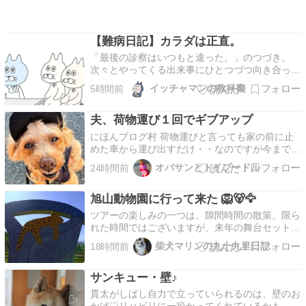
【難病日記】カラダは正直。
「最後の診察はいつもと違った。」のつづき。
次々とやってくる出来事にひとつづつ向き合って
いた数ヶ月考えても仕方ないから楽観的に過ごす
イッチャマンの教科書
5時間前
ようにしていたけれど体は正直なんだなとつくづ
く感じた。前回の診察（4月）から1ヶ月後の5年
夫、荷物運び１回でギブアップ
近くお世話になった主治医の最後の診察日に引き
継ぎの先生へ大き…
にほんブログ村 荷物運びと言っても家の前に止
めた車から運び出すだけ・・なのですが今までや
ってなかった事は私がガンになっても出来ないみ
オバサンとトイプードル
24時間前
たいですどうでもいいけどテーブルにウン💩つけ
るのはやめて欲しいのね～不衛生すぎるコメント
旭山動物園に行って来た 🦁🐻🦅
お休み中ですがいいねとランキング応援はきちん
とします✨ラン…
ツアーの楽しみの一つは、隙間時間の散策。限ら
れた時間ではございますが、来年の舞台セットの
ヒントを探しに古民家を見たり、博物館に行った
柴犬マリンの九十九里日記
18時間前
りしています。 全国各地の動物園巡りも大好き
な私。旭川に到着した私は、念願だった旭山動物
サンキュー・壁♪
園に初訪問する事ができました 🦁🐻🐘🦒木の上
で過ごす猛獣とい…
貫太がしばし自力で立っていられるのは、壁のお