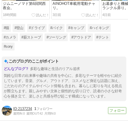
ジムニーノマド第6回関西
AINOHOT車載用電動チャ
お墓参りと機
夜会。
リ。
ランクル弄り
18時間前
3日前
4日前
#猫
#登山
#ドライブ
#バイク
#キャンプ
#ハイキング
#カメラ
#薪ストーブ
#ツーリング
#アウトドア
#テント
#sony
このブログのここがポイント
多彩な趣味と生活のリアル追求
気軽な日常の出来事や趣味の共有を中心に、多彩なテーマを軽やかに紹介
しています。音楽、グルメ、アウトドア、コスメなど身近な話題に加え、
こだわりのアイテムやイベント情報も含まれ、暮らしに彩りを与える視点
が際立ちます。親しみやすい文体と個性的な切り口で、読者の小さな好奇
心を掻き立て、楽しさと共感を呼び起こす構成になっています。
2137234
1
週間IN:
0
週間OUT:
42
月間IN:
0