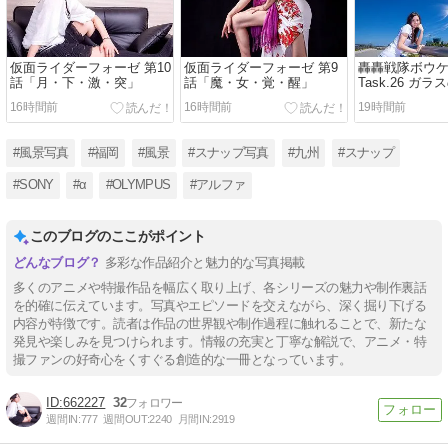
仮面ライダーフォーゼ 第10
仮面ライダーフォーゼ 第9
轟轟戦隊ボウ
話「月・下・激・突」
話「魔・女・覚・醒」
Task.26 ガラ
16時間前
16時間前
19時間前
#風景写真
#福岡
#風景
#スナップ写真
#九州
#スナップ
#SONY
#α
#OLYMPUS
#アルファ
このブログのここがポイント
多彩な作品紹介と魅力的な写真掲載
多くのアニメや特撮作品を幅広く取り上げ、各シリーズの魅力や制作裏話
を的確に伝えています。写真やエピソードを交えながら、深く掘り下げる
内容が特徴です。読者は作品の世界観や制作過程に触れることで、新たな
発見や楽しみを見つけられます。情報の充実と丁寧な解説で、アニメ・特
撮ファンの好奇心をくすぐる創造的な一冊となっています。
662227
32
週間IN:
777
週間OUT:
2240
月間IN:
2919