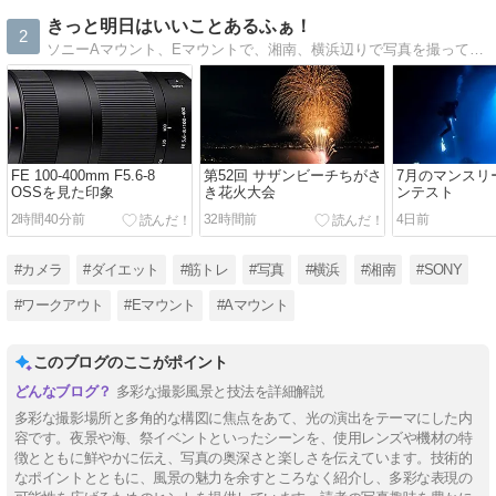
きっと明日はいいことあるふぁ！
2
ソニーAマウント、Eマウントで、湘南、横浜辺りで写真を撮って投稿しています。2020年6月から筋トレを始め、現在も継続中！
FE 100-400mm F5.6-8
第52回 サザンビーチちがさ
7月のマンスリ
OSSを見た印象
き花火大会
ンテスト
2時間40分前
32時間前
4日前
#カメラ
#ダイエット
#筋トレ
#写真
#横浜
#湘南
#SONY
#ワークアウト
#Eマウント
#Aマウント
このブログのここがポイント
多彩な撮影風景と技法を詳細解説
多彩な撮影場所と多角的な構図に焦点をあて、光の演出をテーマにした内
容です。夜景や海、祭イベントといったシーンを、使用レンズや機材の特
徴とともに鮮やかに伝え、写真の奥深さと楽しさを伝えています。技術的
なポイントとともに、風景の魅力を余すところなく紹介し、多彩な表現の