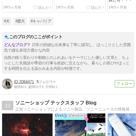
みたら・・・
1年5ヶ月前
1年5ヶ月前
1年5ヶ月前
#犬
#愛犬
#キャバリア
このブログのここがポイント
日常の些細な出来事を丁寧に描写し、ほっこりとした雰囲
気で綴る表現力豊かな内容
自然の移り変わりや動物とのふれあいをテーマにした優しい文章と、ちょ
っとした失敗談や季節の行事を絶妙に交えながら、暮らしの喜びやほっと
する時間を伝える温かみある内容が特徴です。
2084471
5
週間IN:
0
週間OUT:
6
月間IN:
1
ソニーショップ テックスタッフ Blog
13
正規ソニーショップによるソニー製品、ソニーニュースの情報発信。展示実機によるレビューレポート多数。キャペーン情報も漏らさずご案内いたします。