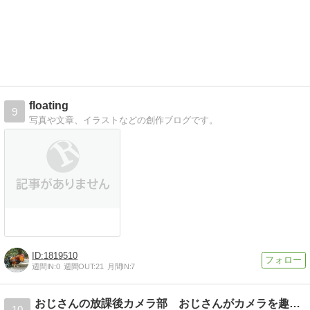
floating
9
写真や文章、イラストなどの創作ブログです。
【Tips】気になるブログをフォロー。

登録不要。更新を逃さずキャッチ！
閉じる
1819510
週間IN:
0
週間OUT:
21
月間IN:
7
おじさんの放課後カメラ部 おじさんがカメラを趣味にする
10