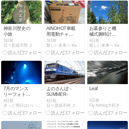
神奈川歴史の
AINOHOT車載
お墓参りと機
小旅
用電動チャ
械式腕時計と
リ。
ランクル弄
3日前
3日前
4日前
日々是或不阿 ２
新しい未来へ Keep it real
新しい未来へ Keep it real
り。
7月のマンス
よのさんぽ -
Leaf
リーフォトコ
SUMMER-
ンテスト
5日前
4日前
4日前
Fly fishing大好き
きっと明日はいいことあるふぁ！
日々是或不阿 ２