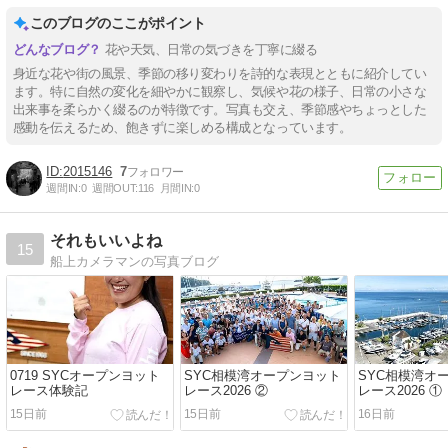
このブログのここがポイント
花や天気、日常の気づきを丁寧に綴る
身近な花や街の風景、季節の移り変わりを詩的な表現とともに紹介してい
ます。特に自然の変化を細やかに観察し、気候や花の様子、日常の小さな
出来事を柔らかく綴るのが特徴です。写真も交え、季節感やちょっとした
感動を伝えるため、飽きずに楽しめる構成となっています。
2015146
7
週間IN:
0
週間OUT:
116
月間IN:
0
それもいいよね
15
船上カメラマンの写真ブログ
0719 SYCオープンヨット
SYC相模湾オープンヨット
SYC相模湾オ
レース体験記
レース2026 ②
レース2026 ①
15日前
15日前
16日前