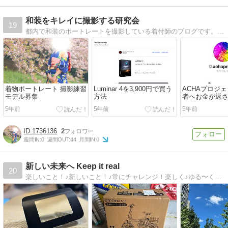
和装をキレイに撮影する研究会
19
都内で和装のポートレートを撮影している着付師のブログです。撮影させていただいたお写真や、着付けに関するTips、着付けレッスン付撮影会の企画など。
着物ポートレート 撮影練習
Luminar 4を3,900円で買う
ACHAプロジ
モデル募集
方法
者へお金が返
の考察
5年前
5年前
5年前
1736136
2
週間IN:
0
週間OUT:
44
月間IN:
0
新しい未来へ Keep it real
20
楽しいこと！♪新しいこと！♪常にチャレンジ！楽しく♪ゆる〜く♪「ブログ」続けています♪備忘録も兼ねたブログですがお楽しみくださいませ♪