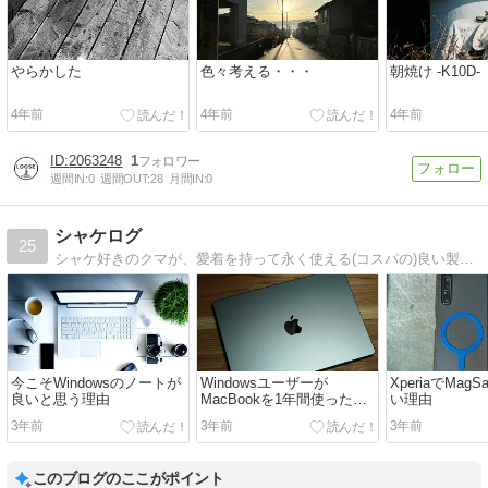
やらかした
色々考える・・・
朝焼け -K10D-
4年前
4年前
4年前
2063248
1
週間IN:
0
週間OUT:
28
月間IN:
0
シャケログ
25
シャケ好きのクマが、愛着を持って永く使える(コスパの)良い製品を紹介して生活を豊かにしてくためのサイトです主にガジェットを中心にカメラ・PC関係を中心にレビューしていきます
今こそWindowsのノートが
Windowsユーザーが
XperiaでMag
良いと思う理由
MacBookを1年間使った感
い理由
想
3年前
3年前
3年前
このブログのここがポイント