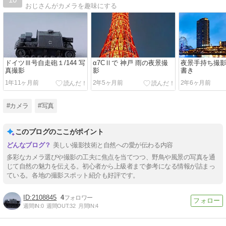
おじさんがカメラを趣味にする
ドイツⅢ号自走砲１/144 写
α7CⅡで 神戸 雨の夜景撮
夜景手持ち撮
真撮影
影
書き
1年11ヶ月前
2年5ヶ月前
2年6ヶ月前
#カメラ
#写真
このブログのここがポイント
美しい撮影技術と自然への愛が伝わる内容
多彩なカメラ選びや撮影の工夫に焦点を当てつつ、野鳥や風景の写真を通
じて自然の魅力を伝える。初心者から上級者まで参考になる情報が詰まっ
ている。各地の撮影スポット紹介も好評です。
2108845
4
週間IN:
0
週間OUT:
32
月間IN:
4