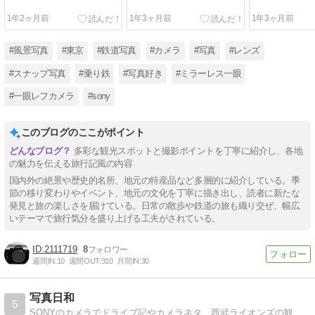
1年2ヶ月前
1年3ヶ月前
1年3ヶ月前
#風景写真
#東京
#鉄道写真
#カメラ
#写真
#レンズ
#スナップ写真
#乗り鉄
#写真好き
#ミラーレス一眼
#一眼レフカメラ
#sony
このブログのここがポイント
多彩な観光スポットと撮影ポイントを丁寧に紹介し、各地
の魅力を伝える旅行記風の内容
国内外の絶景や歴史的名所、地元の特産品など多層的に紹介している。季
節の移り変わりやイベント、地元の文化を丁寧に描き出し、読者に新たな
発見と旅の楽しさを届けている。日常の散歩や鉄道の旅も織り交ぜ、幅広
いテーマで旅行気分を盛り上げる工夫がされている。
2111719
8
週間IN:
10
週間OUT:
310
月間IN:
30
写真日和
5
SONYのカメラでドライブ記やカメラネタ、西武ライオンズの観戦記など、その他日常を綴った写真ブログです。