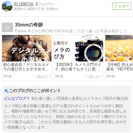
1890716
2
週間IN:
0
週間OUT:
36
月間IN:
0
35mmの奇跡
22
Pentax K-1 IIとRICHO GR IIIを使って日々撮った写真を紹介しているブログです。Pentaxカメラやレンズを中心にカメラ機材のレビューもしています。たまにフィルムカメラについても使っています。
初心者必見！デジタルカメ
【2023年】カメラ入門ガイ
【作例】控え
ラの選び方とおすすめモデ
ド: 初心者でもすぐに使い
最高『HD PENT
ル10選
こなせるカメラの選び方
FA☆ 50mmF1.
3年前
3年前
4年前
AW』作例写真
このブログのここがポイント
初心者に優しい写真術と多彩なカメラタイプ紹介が魅力的
カメラ初心者を対象に最適なモデル選びのポイントをわかりやすく解説
し、種類や価格帯の違いを丁寧に伝える内容です。高画質な撮影を楽しみ
たい方にぴったりなモデルと、気軽に始められるコンパクト機やスマホカ
メラの魅力も紹介。これから写真を趣味にする人の背中を押す親しみやす
い指南書となっています。