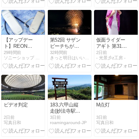
を自宅ベラン
の人気記事
ダから
TOP7
【アップデー
第52回 サザン
仮面ライダー
ト】REON
ビーチちがさ
アギト 第31話
POCKET
き花火大会
「人の居場
29時間前
32時間前
2日前
ソニーショップ テックスタッフ Blog
きっと明日はいいことあるふぁ！
- 光景彡z工房 -
PRO Plus／6
所」
に本体ソフト
ウェア更新 外
出前の更新が
おすすめ
ビデオ判定
183.六甲山縦
M点灯
走(妙法寺駅→
三ノ宮駅)
2日前
3日前
3日前
写真日和
写真日和
roamingaround-JP