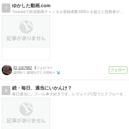
ゆかした動画.com
7
Youtubeで鉄道動画チャンネル登録者数1000人を超えた投稿者がおくる動画・映像・鉄道について書いているブログです
1167882
1
週間IN:
1
週間OUT:
2
月間IN:
4
続・毎日、適当にいかんけ？
8
毎日適当に。スバル車大好きです。レヴォーグC型ラピスブルーをかっ飛ばし（嘘）富山県をはじめ北陸地区を飛び回っています。