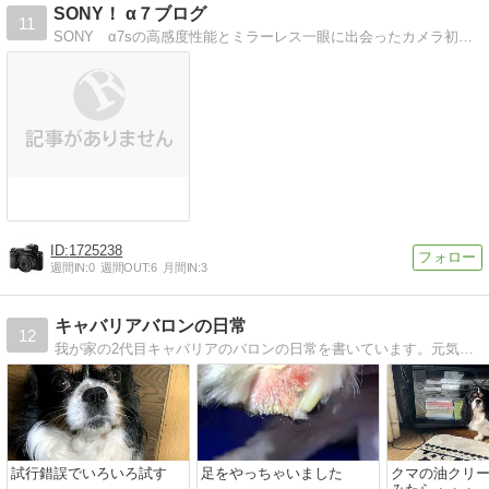
SONY！ α７ブログ
11
SONY α7sの高感度性能とミラーレス一眼に出会ったカメラ初心者のブログです。
1725238
週間IN:
0
週間OUT:
6
月間IN:
3
キャバリアバロンの日常
12
我が家の2代目キャバリアのバロンの日常を書いています。元気度マックスのバロンをよろしくお願いします。
試行錯誤でいろいろ試す
足をやっちゃいました
クマの油クリ