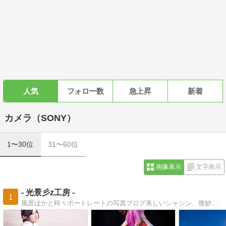
人気
フォロー数
急上昇
新着
カメラ（SONY）
1〜30位
31〜60位
画像表示
文字表示
- 光景彡z工房 -
1
風景ほかと時々ポートレートの写真ブログ美しいシャシン、微妙なシャシンの写真ブログです。