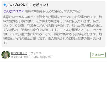
このブログのここがポイント
地域の風情を伝える散策記と写真技の紹介
多彩なローカルスポットや歴史的な場所をテーマにした記事の数々は、地
域の魅力を丁寧に追い、その風土や風景をリアルに伝えています。特に、
ジオラマや鉄道、花景色などの写真描写を通じて、訪れた際の感動や発見
を詰め込み、読者の好奇心を刺激します。リアルな風景とともに、カメラ
やレンズの技術要素に触れることで、撮影の奥深さも共感を呼びます。地
域散策と写真の融合が醸し出す、没入感あふれる自然と歴史の旅へ誘いま
す。
2130367
3
週間IN:
54
週間OUT:
414
月間IN:
135