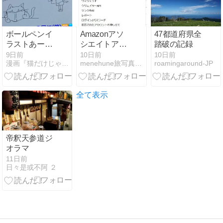
ボールペンイ
Amazonアソ
47都道府県全
ラストあー、
シエイトアカ
踏破の記録
ビックリし
ウントが閉鎖
9日前
10日前
10日前
漫画『猫だけじゃものたりない！』とか日常〜写真とか。
menehune旅写真プラス
roamingaround-JP
た。。北海道
された件の顛
公演～伝えた
末を書いてお
いコト☆さよ
く。
ならスプーン
全て表示
♪GOATなど
帝釈天参道ジ
オラマ
11日前
日々是或不阿 ２