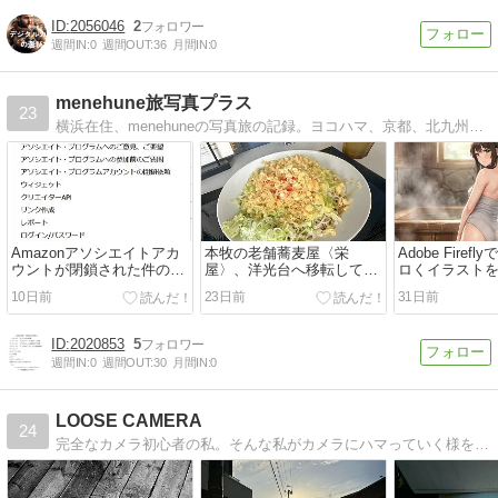
2056046
2
週間IN:
0
週間OUT:
36
月間IN:
0
menehune旅写真プラス
23
横浜在住、menehuneの写真旅の記録。ヨコハマ、京都、北九州、飛騨高山など、SONYの一眼レフデジカメで撮影した写真とインプレッションを紹介します。 お気に入りの映画、書籍とアニメのインプレ、ライフハックもたまに更新します。
Amazonアソシエイトアカ
本牧の老舗蕎麦屋〈栄
Adobe Firef
ウントが閉鎖された件の顛
屋〉、洋光台へ移転して営
ロくイラスト
末を書いておく。
業していることを確認しま
のか、やって
10日前
23日前
31日前
した。2026年7月17日
の11
2020853
5
週間IN:
0
週間OUT:
30
月間IN:
0
LOOSE CAMERA
24
完全なカメラ初心者の私。そんな私がカメラにハマっていく様を書いていければと思っています。現在の愛機はLX100とα6400、そしてα７R2。この3台を駆使してきます。キャンプ・焚き火も大好きです。