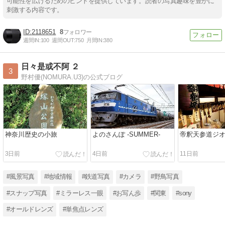
可能性を広げるためのヒントを提供しています。読者の写真趣味を豊かに
刺激する内容です。
2118651
8
週間IN:
100
週間OUT:
750
月間IN:
380
日々是或不阿 ２
3
野村優(NOMURA.U3)の公式ブログ
神奈川歴史の小旅
よのさんぽ -SUMMER-
帝釈天参道ジ
3日前
4日前
11日前
#風景写真
#地域情報
#鉄道写真
#カメラ
#野鳥写真
#スナップ写真
#ミラーレス一眼
#お写ん歩
#関東
#sony
#オールドレンズ
#単焦点レンズ