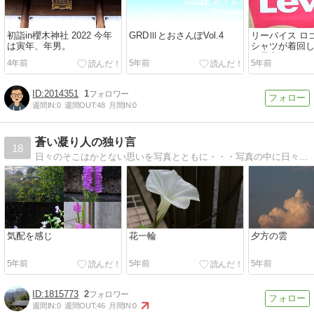
初詣in櫻木神社 2022 今年
GRDⅢとおさんぽVol.4
リーバイス ロ
は寅年、年男。
シャツが着回
で最高
4年前
5年前
5年前
2014351
1
週間IN:
0
週間OUT:
48
月間IN:
0
蒼い凝り人の独り言
18
日々のそこはかとない思いを写真とともに・・・写真の中に日々の色々な思いがあります。子供の頃に書いた絵日記の世界、感動を写真で表現したい。
気配を感じ
花一輪
夕方の雲
5年前
5年前
5年前
1815773
2
週間IN:
0
週間OUT:
46
月間IN:
0