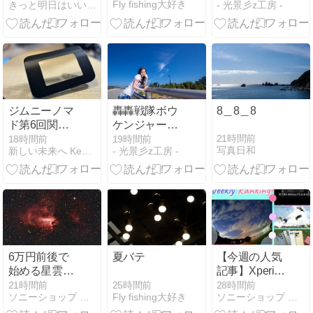
Fly fishing大好き
きっと明日はいいことあるふぁ！
- 光景彡z工房 -
象
覚・醒」
ジムニーノマ
轟轟戦隊ボウ
8＿8＿8
ド第6回関西
ケンジャー
夜会。
Task.26 ガラ
21時間前
18時間前
19時間前
写真日和
新しい未来へ Keep it real
- 光景彡z工房 -
スの靴
6万円前後で
夏バテ
【今週の人気
始める星雲撮
記事】Xperia
影『Seestar
1 VIII耐熱検証
25時間前
21時間前
28時間前
Fly fishing大好き
ソニーショップ テックスタッフ Blog
ソニーショップ テックスタッフ Blog
S30』レビュ
やSEL100400
ー メシエ天体
発表など 今週