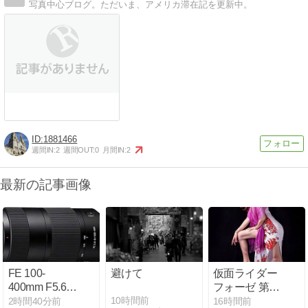
写真中心ブログ。ただいま、アメリカ滞在記を更新中。
1881466
週間IN:
2
週間OUT:
0
月間IN:
2
最新の記事画像
FE 100-
避けて
仮面ライダー
400mm F5.6-8
フォーゼ 第9
OSSを見た印
話「魔・女・
10時間前
2時間40分前
16時間前