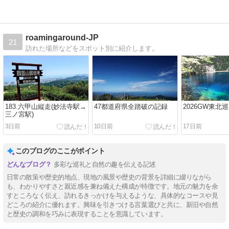
roamingaround-JP
21
訪れた場所などをスポット別に紹介します。
183.六甲山縦走(妙法寺駅→
47都道府県全踏破の記録
2026GW東北
三ノ宮駅)
3日前
10日前
17日前
このブログのここがポイント
多彩な巡礼と自然の趣を伝える記述
日常の散策や歴史的地点、現地の風景や歴史の背景を詳細に綴りながら
も、わかりやすさと親近感を兼ね備えた構成が特徴です。地元の魅力を余
すところなく伝え、訪れるきっかけを与えるような、具体的なコースや見
どころの紹介に優れます。興味を引きつける言葉選びと共に、新旧や自然
と歴史の調和を巧みに表現することを意識しています。