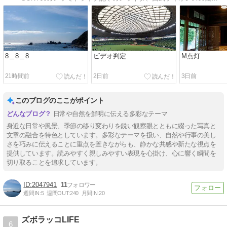
8＿8＿8
ビデオ判定
M点灯
21時間前
2日前
3日前
このブログのここがポイント
日常や自然を鮮明に伝える多彩なテーマ
身近な日常や風景、季節の移り変わりを鋭い観察眼とともに綴った写真と
文章の融合を特色としています。多彩なテーマを扱い、自然や行事の美し
さを巧みに伝えることに重点を置きながらも、静かな共感や新たな視点を
提供しています。読みやすく親しみやすい表現を心掛け、心に響く瞬間を
切り取ることを追求しています。
2047941
11
週間IN:
5
週間OUT:
240
月間IN:
20
ズボラッコLIFE
6