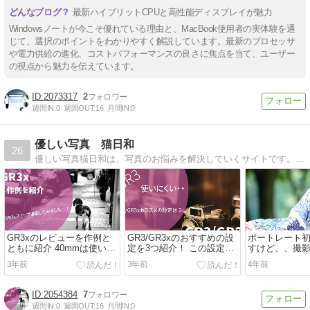
最新ハイブリットCPUと高性能ディスプレイが魅力
Windowsノートが今こそ優れている理由と、MacBook使用者の実体験を通
じて、選択のポイントをわかりやすく解説しています。最新のプロセッサ
や電力供給の進化、コストパフォーマンスの良さに焦点を当て、ユーザー
の視点から魅力を伝えています。
2073317
2
週間IN:
0
週間OUT:
16
月間IN:
0
優しい写真 猫日和
26
優しい写真猫日和は、写真のお悩みを解決していくサイトです。初心者から少し上に行きたい人、お待ちしています!最近は動画もやっていこうと思っています!
GR3xのレビューを作例と
GR3/GR3xのおすすめの設
ポートレート
ともに紹介 40mmは使いに
定を3つ紹介！ この設定こ
すけど、、撮
くいシーンも多い
そGRの要！
みたい
3年前
3年前
4年前
2054384
7
週間IN:
0
週間OUT:
16
月間IN:
0