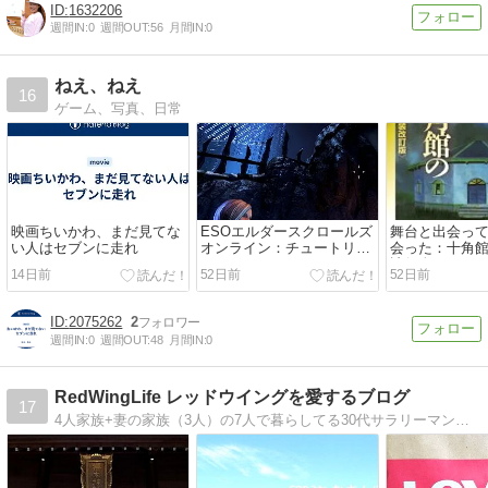
1632206
週間IN:
0
週間OUT:
56
月間IN:
0
ねえ、ねえ
16
ゲーム、写真、日常
映画ちいかわ、まだ見てな
ESOエルダースクロールズ
舞台と出会っ
い人はセブンに走れ
オンライン：チュートリア
会った：十角
ル
辻行人
14日前
52日前
52日前
2075262
2
週間IN:
0
週間OUT:
48
月間IN:
0
RedWingLife レッドウイングを愛するブログ
17
4人家族+妻の家族（3人）の7人で暮らしてる30代サラリーマンです。レッドウイング、アメカジ、フットサル、写真、旅行などなど。好きなことを中心に広く浅くブログ書いてます。