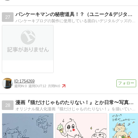
パンケーキマンの秘密道具！？（ユニーク&デジタルグッズ）
27
パンケーキブログの製作に使用している面白いデジタルグッズの数々！Xperia,VAIO Z Canvas,人工芝,レンズスタイルカメラQX1etc
1754269
週間IN:
0
週間OUT:
12
月間IN:
0
漫画『猫だけじゃものたりない！』とか日常〜写真とか。
28
オリジナル擬人化漫画『猫だけじゃものたりない！』を描いていました。絵はこれからも描き続けます。自作挿入歌(ポケットソング)も。アイドルグループNEWSのファン。写真も、最近ちょっぴり趣味になりました！