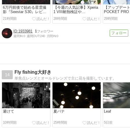
6万円前後で始める星雲撮
【今週の人気記事】Xperia
【アップデート
影『Seestar S30』レビュ
1 VIII耐熱検証や
POCKET PRO
ー メシエ天体を自宅ベラン
SEL100400発表など 今週
本体ソフトウェ
21時間前
28時間前
29時間前
ダから
の人気記事TOP7
前の更新がお
1933981
1
週間IN:
0
週間OUT:
240
月間IN:
0
Fly fishing大好き
14
単焦点レンズとオールドレンズで主に花を撮影しています。
避けて
夏バテ
Leaf
10時間前
25時間前
5日前