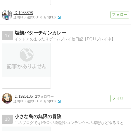
1935898
週間IN:
0
週間OUT:
0
月間IN:
0
塩麹バターチキンカレー
17
インドアのまったりゲームプレイ絵日記【DQ11プレイ中】
1926186
1
週間IN:
0
週間OUT:
0
月間IN:
0
小さな島の無限の冒険
18
このブログではPSO2の雑記やコンテンツへの感想などゆるりとやっていく予定です。他にも今ハマっているゲームの記事も書きたいなと思っています。