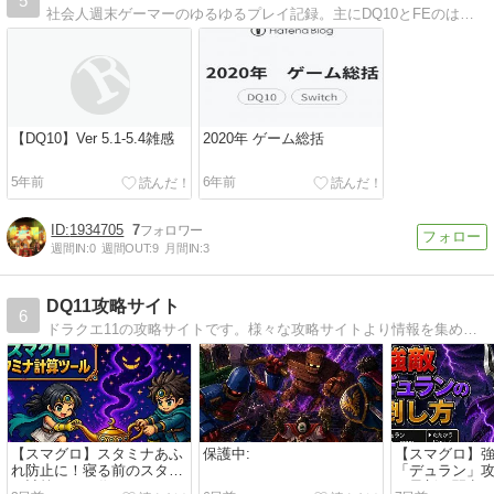
5
社会人週末ゲーマーのゆるゆるプレイ記録。主にDQ10とFEのはず。
【DQ10】Ver 5.1-5.4雑感
2020年 ゲーム総括
5年前
6年前
1934705
7
週間IN:
0
週間OUT:
9
月間IN:
3
DQ11攻略サイト
6
ドラクエ11の攻略サイトです。様々な攻略サイトより情報を集めて本当に有益な情報を掲載していきます
【スマグロ】スタミナあふ
保護中:
【スマグロ】
れ防止に！寝る前のスタミ
「デュラン」攻略
ナ計算ツール作ってみまし
月最新｜弱点