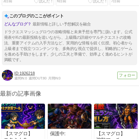
3日前
6日前
7日前
た。スタミナ管理に。
備・メモリ情
このブログのここがポイント
最新情報と詳しい予想解説を融合
ドラクエスマッシュグロウの攻略情報と未来予想を専門に扱います。公式
発表やXの最新投稿を追いながら、上級職の詳細やマルチクエストの攻略
法、重要アイテムの入手方法など、実用的な情報を鋭く伝授。初心者から
上級者まで役立つコンテンツを、多角的な視点で提供し、戦略的にゲーム
を進める手助けをします。少しの工夫と準備で、効率よく進めるヒントが
満載です。
1926218
週間IN:
0
週間OUT:
80
月間IN:
0
最新の記事画像
【スマグロ】
保護中:
【スマグロ】