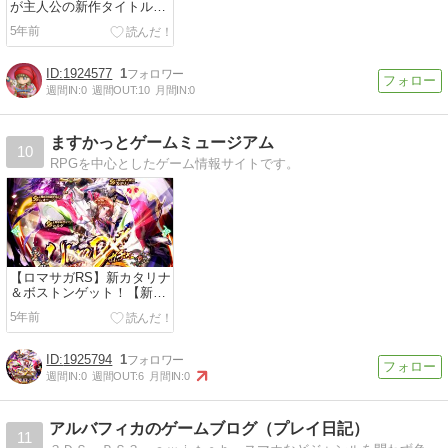
が主人公の新作タイトルが
発表されました
5年前
1924577
1
週間IN:
0
週間OUT:
10
月間IN:
0
ますかっとゲームミュージアム
10
RPGを中心としたゲーム情報サイトです。
【ロマサガRS】新カタリナ
＆ボストンゲット！【新ガ
チャ】
5年前
1925794
1
週間IN:
0
週間OUT:
6
月間IN:
0
アルバフィカのゲームブログ（プレイ日記）
11