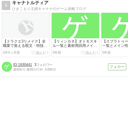
キャナトルティア
8
ひきこもり主婦キャナナのゲーム攻略ブログ
【ドラクエ3リメイク】全
【リィンカネ】オトモスキ
【スプラトゥー
職業で覚える呪文・特技と
ル一覧と素材周回用メイン
一覧とメイン
習得レベルまとめ
クエスト
サブ性能アッ
1年5ヶ月前
5年前
5年前
1930441
3
週間IN:
0
週間OUT:
40
月間IN:
0