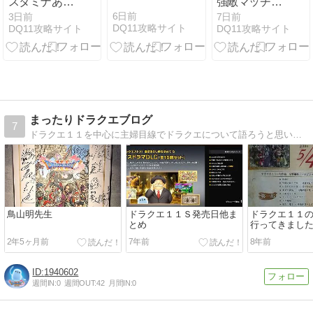
スタミナあふ
強敵マッチ
れ防止に！寝
「デュラン」
6日前
3日前
7日前
DQ11攻略サイト
DQ11攻略サイト
DQ11攻略サイト
る前のスタミ
攻略 2026年7
ナ計算ツール
月最新｜弱
作ってみまし
点・おすすめ
た。スタミナ
装備・メモリ
管理に。
情報
まったりドラクエブログ
7
ドラクエ１１を中心に主婦目線でドラクエについて語ろうと思います。
鳥山明先生
ドラクエ１１Ｓ発売日他ま
ドラクエ１１
とめ
行ってきました(5
2年5ヶ月前
7年前
8年前
1940602
週間IN:
0
週間OUT:
42
月間IN:
0