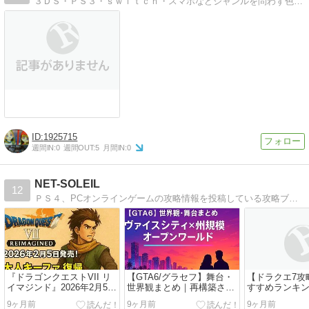
３ＤＳ・ＰＳ３・ｓｗｉｔｃｈ・スマホなどジャンルを問わず色んなゲームのプレイ日記（現在ドラクエ１１プレイ中）
1925715
週間IN:
0
週間OUT:
5
月間IN:
0
NET-SOLEIL
12
ＰＳ４、PCオンラインゲームの攻略情報を投稿している攻略ブログサイト。
『ドラゴンクエストVII リ
【GTA6/グラセフ】舞台・
【ドラクエ7攻
イマジンド』2026年2月5日
世界観まとめ｜再構築され
すすめランキ
発売！大人キーファ復帰＆
たヴァイスシティ＆州規模
効率まとめ【
9ヶ月前
9ヶ月前
9ヶ月前
新システム発表
マップを徹底解説【2025年
説】