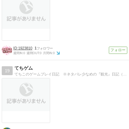
1923810
1
週間IN:
0
週間OUT:
0
月間IN:
0
てちゲム
19
てちこのゲームプレイ日記 ※ネタバレ少なめの『観光』日記（DQ11・FF15・初音ミクFT・戦ヴァル4・ルルア・あんスタ）手帳関連の記事もあります