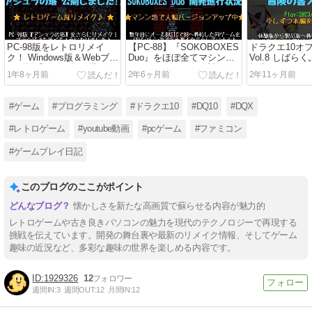
PC-98版をレトロリメイ
【PC-88】『SOKOBOXES
ドラクエ10オ
ク！ Windows版＆Webブラ
Duo』をほぼ全てマシン語
Vol.8 しばら
ウザ版『アシュラの塔』を
でバージョンアップ中♪☆
報告★DQX Off
1年8ヶ月前
2年6ヶ月前
2年11ヶ月前
公開しました！☆ゲーム開
ゲーム開発日記
書・メリーナ
発日記
#ゲーム
#プログラミング
#ドラクエ10
#DQ10
#DQX
#レトロゲーム
#youtube動画
#pcゲーム
#ファミコン
#ゲームプレイ日記
このブログのここがポイント
懐かしさを新たな高画質で蘇らせる内容が魅力的
レトロゲームや古き良きパソコンの魅力を現代のテクノロジーで再現する
挑戦を伝えています。開発の舞台裏や最新のリメイク情報、そしてゲーム
趣味の近況など、多彩な趣味の世界を楽しめる内容です。
1929326
12
週間IN:
3
週間OUT:
12
月間IN:
12