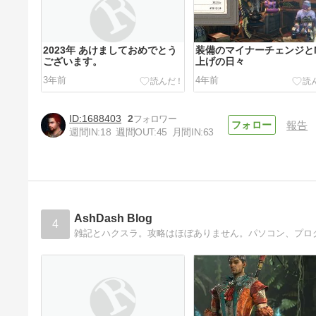
2023年 あけましておめでとう
装備のマイナーチェンジと
ございます。
上げの日々
3年前
4年前
1688403
2
報告
週間IN:
18
週間OUT:
45
月間IN:
63
双剣、ハンマー、大剣装備を作
成
4年前
AshDash Blog
4
雑記とハクスラ。攻略はほぼありません。パソコン、プロ