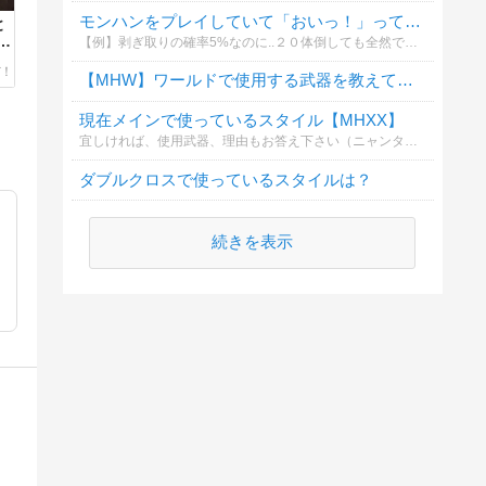
モンハンをプレイしていて「おいっ！」って思う瞬間を教えてください
と
ル
【例】剥ぎ取りの確率5%なのに..２０体倒しても全然でねーぞｗｗ
【MHW】ワールドで使用する武器を教えてください
現在メインで使っているスタイル【MHXX】
宜しければ、使用武器、理由もお答え下さい（ニャンター派はサポート傾向）
ダブルクロスで使っているスタイルは？
続きを表示