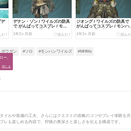
プデ
デナン・ゾン / ワイルズの防具
ジオング / ワイルズの防具で
で がんばってコスプレ / モン
がんばってコスプレ / モンハ
ハンワイルズ 重ね着
ワイルズ 重ね着
1年3ヶ月前
1年3ヶ月前
トボウガン
#ソロ
#モンハンワイルズ
#MHWs
ロー。

。
閉じる
告
タイルや装備の工夫、さらにはクエストの攻略のコツやプレイ体験を共
プレも楽しめる内容で、狩猟の奥深さと楽しさを伝える構成です。