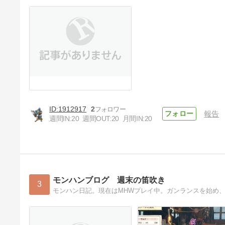
1912917
2
報告
週間IN:
20
週間OUT:
20
月間IN:
20
モンハンブログ 週末の笛吹き
3