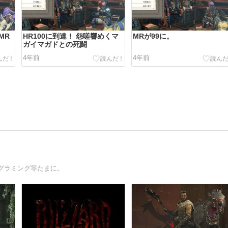
MR
HR100に到達！ 怨嗟響めくマ
MRが99に。
ガイマガドとの死闘
4年前
4年前
グラミング等たまに。