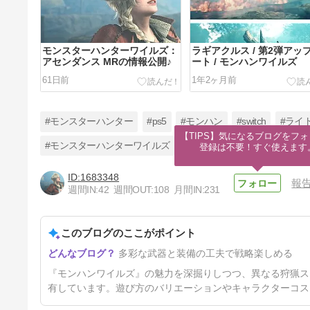
モンスターハンターワイルズ：
ラギアクルス / 第2弾アッ
アセンダンス MRの情報公開♪
ート / モンハンワイルズ
61日前
1年2ヶ月前
#モンスターハンター
#ps5
#モンハン
#switch
#ライ
【TIPS】気になるブログをフォ
#モンスターハンターワイルズ
登録は不要！すぐ使えます
1683348
報
ゾッグ / ワイルズの防具で が
週間IN:
42
週間OUT:
108
月間IN:
231
んばってコスプレ / モンハンワ
イルズ 重ね着
1年3ヶ月前
このブログのここがポイント
多彩な武器と装備の工夫で戦略楽しめる
『モンハンワイルズ』の魅力を深掘りしつつ、異なる狩猟ス
有しています。遊び方のバリエーションやキャラクターコス