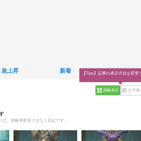
急上昇
新着
【Tips】記事の表示方法を変更
画像表示
文字表
す
ブログ。攻略考察系ではなく日記です。