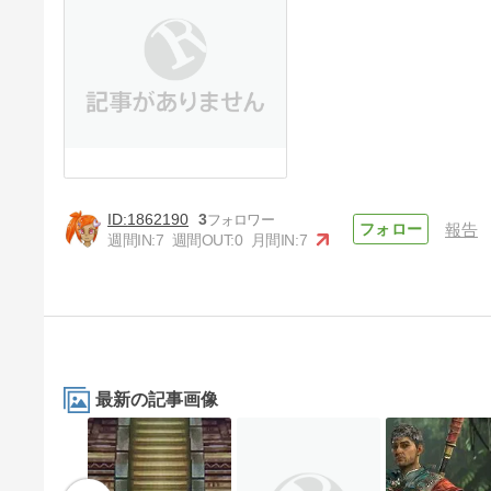
1862190
3
報告
週間IN:
7
週間OUT:
0
月間IN:
7
最新の記事画像