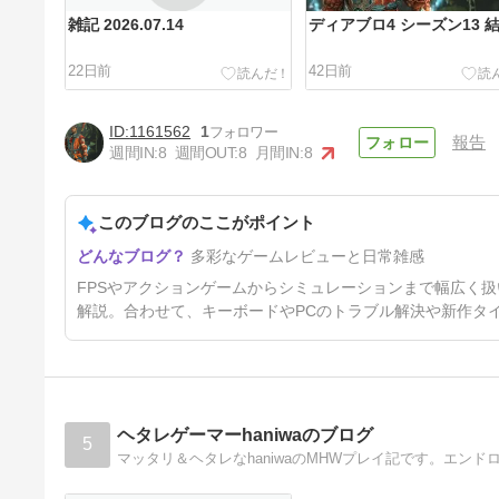
雑記 2026.07.14
ディアブロ4 シーズン13 
22日前
42日前
1161562
1
報告
週間IN:
8
週間OUT:
8
月間IN:
8
このブログのここがポイント
Diablo4 S12 ソーサラーの帯び
多彩なゲームレビューと日常雑感
出す電気ビルド、その他
4ヶ月前
FPSやアクションゲームからシミュレーションまで幅広く
解説。合わせて、キーボードやPCのトラブル解決や新作タ
ヘタレゲーマーhaniwaのブログ
5
マッタリ＆ヘタレなhaniwaのMHWプレイ記です。エ