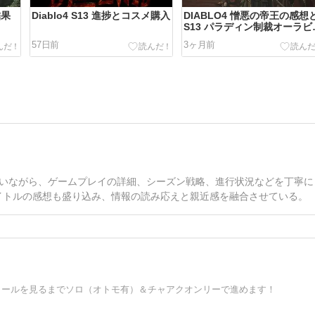
結果
Diablo4 S13 進捗とコスメ購入
DIABLO4 憎悪の帝王の感想
S13 パラディン制裁オーラビ
ド
57日前
3ヶ月前
扱いながら、ゲームプレイの詳細、シーズン戦略、進行状況などを丁寧に
イトルの感想も盛り込み、情報の読み応えと親近感を融合させている。
ンドロールを見るまでソロ（オトモ有）＆チャアクオンリーで進めます！