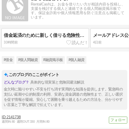
RentalCashは、お金を借りたい方が相談内容を投稿し、
支援を検討する個人と連絡できる個人間融資掲示板で
す。保証金詐欺や個人情報悪用を防ぐ注意点も掲載して
います。
借金返済のために新しく借りる危険性｜多重債務に陥らないために知っておきたいこと
33時間前
4日前
#借金
#個人間融資
#融資掲示板
#個人融資
このブログのここがポイント
具体的な現実策と危険回避法解説
金欠時に陥りやすい不安を打ち消す実用的な知識を提供します。緊急時の
支払い延期や公的制度の利用、安易な資金調達の危険性まで、正しい選択
を促す情報が凝縮。安心して困難を乗り越えるための方法を、分かりやす
い言葉と丁寧な解説で伝えています。
2141738
週間IN:
80
週間OUT:
330
月間IN:
80