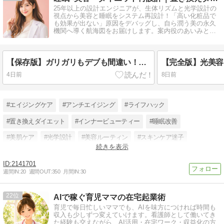
25年以上の設計エンジニアが、生体リズムと光学設計の
視点から美容と睡眠をシステム再設計！「高い化粧品で
も効果が出ない」原因をデバッグし、自ら潤う美の永久
機関へ導く航海図をお届けします。案内役のあいみと一
緒に、迷わない美しさを見つけませんか？
【保存版】ガリガリもデブも間違い！適正カロリーとタンパク質で『自ら潤う肉感乙女ボディ』を作る数理的アプローチ
4日前
8日前
#エイジングケア
#アンチエイジング
#ライフハック
#置き換えダイエット
#インナービューティー
#睡眠改善
#美肌ケア
#光学設計
#美容ルーティン
#スキンケア迷子
続きを表示
#生体リズム
#美の永久機関
2141701
週間IN:
20
週間OUT:
350
月間IN:
30
22
AIで稼ぐ育児ママの在宅起業術
育児で毎日忙しいママでも、AIを味方につければ時間も
収入も少しずつ変えていけます。看護師として働いてき
た経験も交えながら、AI活用・在宅ワーク・収益化の方