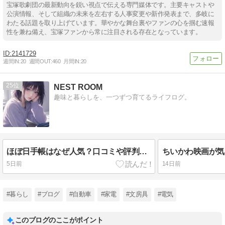
宝塚歌劇団の最新動向を鋭い視点で伝える専門媒体です。主要キャストや
公演情報、そして組織の未来を左右する人事変更や新作発表まで、多岐に
わたる話題を取り上げています。華やかな舞台裏やファンの心を掴む速報
性を兼ね備え、宝塚ファンから常に注目される存在となっています。
2141729
週間IN:
20
週間OUT:
460
月間IN:
20
25
NEST ROOM
趣味と暮らしを、一つずつ育てるライフログ。
ほぼ日手帳はなぜ人気？口コミや評判から分かる魅力を紹介
5日前
14日前
#暮らし
#ブログ
#自動車
#家電
#文房具
#電気
このブログのここがポイント