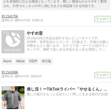
ルを直感的に伝える構成となっています。難しい数値もわかりやすく整理
され、日常やエンタメの中に潜む大きさを再認識できる内容です。
2141756
週間IN:
20
週間OUT:
250
月間IN:
20
28
やすめ堂
DLsiteの同人作品を紹介するレビューサイトです。
ASMR・音声作品からマンガ・CG集まで、評価の点数と
件数をもとに選べます。カテゴリ別・サークル別のラン
キングや、無料で楽しめる作品のまとめも用意していま
す。耳やすめ・目やすめにどうぞ。
#asmr
#dlsite
#音声
#CG集
2141696
週間IN:
20
週間OUT:
60
月間IN:
20
29
推し活！ーTikTokライバー「やせるくん」応援ブログ
推しの魅力をもっと広めたい！押しと生きる毎日の記録