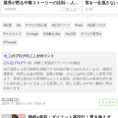
業界が黙る中毒ストーリーの法則──人を狂わせ「買わずにいられなくなる」禁じ手
18時間前
2日前
#副業
#ai
#ブログ初心者
#在宅ワーク
#note
#副業ブログ
#マネタイズ
#chatgpt
#画像生成ai
#ai活用
#ブログ運営ai
#Threads
このブログのここがポイント
鋭い洞察と実践的アドバイスの融合
自己成長と人生の調和を深掘りする内容が散りばめられています。環境の
重要性、時間とお金の関係、副業の戦略、さらにはAIを活用した思考工程
まで、多様な視点から実用的なヒントを提供。読者が自らの未来を切り拓
くための道しるべとなることを意識した、鋭くも親しみやすい解説に厚み
があります。
2141717
週間IN:
20
週間OUT:
400
月間IN:
30
21
睡眠×美容・ダイエット再設計｜置き換えダイエット研究室