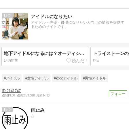
17
アイドルになりたい
アイドル・声優・俳優になりたい人向けの情報を提供す
るためのサイトです。
地下アイドルになるには？オーディション・事務所・追加募集の3つの入り口
14時間前
昨日
#アイドル
#女性アイドル
#kpopアイドル
#男性アイドル
2141747
週間IN:
30
週間OUT:
310
月間IN:
30
18
雨止み
△