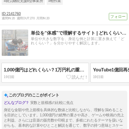
#就労継続支援b型事業所
#軽作業
2141760
週間IN:
20
週間OUT:
270
月間IN:
20
27
単位を“体感”で理解するサイト | どれくらい雑学
単位や大きな数字を、身近な例と計算に置き換えて「ど
れくらい？」を分かりやすく解説します。
1,000億円はどれくらい？1万円札の重さ・高さ・使い切る年数を計算
19日前
19日前
このブログのここがポイント
実数と規模感の比較に焦点
身近な金額や売上規模を具体的な数値と比較しながら、理解を深めること
を目的としています。1,000億円の紙幣の重さや高さ、ゲームや映画の売上
と利益、さらには音楽の販売数や印税まで、多岐にわたるテーマを扱いな
がらも、基本的な計算やひとこと解説を通じて、数字の持つ意味とスケー