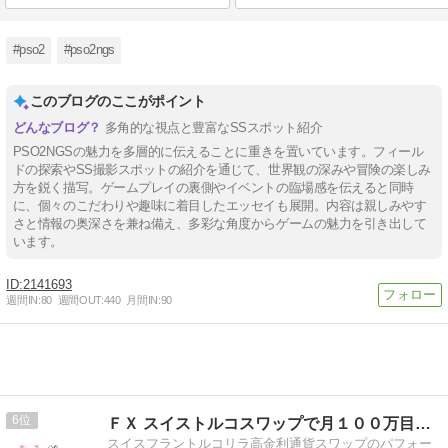
#pso2
#pso2ngs
このブログのここがポイント
多角的な視点と豊富なSSスポット紹介
PSO2NGSの魅力を多層的に伝えることに重きを置いています。フィール
ドの探索やSS撮影スポットの紹介を通じて、世界観の深みや冒険の楽しみ
方を鋭く描写。ゲームプレイの裏側やイベントの臨場感を伝えると同時
に、個々のこだわりや趣味に着目したエッセイも展開。内容は親しみやす
さと情報の奥深さを兼ね備え、多彩な角度からゲームの魅力を引き出して
います。
2141693
週間IN:
80
週間OUT:
440
月間IN:
90
6
ＦＸ スイストルコスワップで月１００万目指します！
スイスフラントルコリラ高金利通貨スワップのパフォー