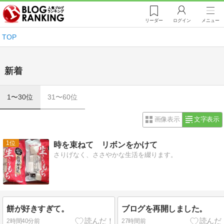
リーダー
ログイン
メニュー
TOP
新着
1〜30位
31〜60位
画像表示
文字表示
1
時を束ねて リボンをかけて
さりげなく、ささやかな生活を綴ります。
餅が好きすぎて。
ブログを再開しました。
2時間40分前
27時間前