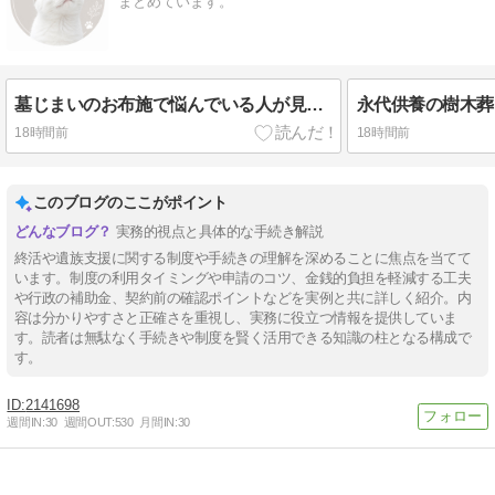
まとめています。
墓じまいのお布施で悩んでいる人が見落としがちな、たった一つのこと
18時間前
18時間前
このブログのここがポイント
実務的視点と具体的な手続き解説
終活や遺族支援に関する制度や手続きの理解を深めることに焦点を当てて
います。制度の利用タイミングや申請のコツ、金銭的負担を軽減する工夫
や行政の補助金、契約前の確認ポイントなどを実例と共に詳しく紹介。内
容は分かりやすさと正確さを重視し、実務に役立つ情報を提供していま
す。読者は無駄なく手続きや制度を賢く活用できる知識の柱となる構成で
す。
2141698
週間IN:
30
週間OUT:
530
月間IN:
30