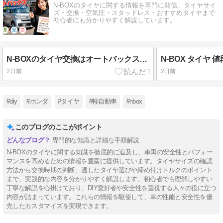
N-BOXのタイヤに関する情報を専門に発信。タイヤサイ
ズ・交換・空気圧・スタッドレス・おすすめタイヤまで
初心者にも分かりやすく解説しています。
N-BOXのタイヤ交換はオートバックスがおすすめ？料金・工賃・選び方を分かりやすく解説
2日前
2日前
#diy
#ホンダ
#タイヤ
#軽自動車
#nbox
このブログのここがポイント
専門的な知識と詳細な手順解説
N-BOXのタイヤに関する知識を徹底的に追及し、車両の安全性とパフォー
マンスを高めるための情報を豊富に提供しています。タイヤサイズの確認
方法から交換時期の判断、適したタイヤ選びや締め付けトルクのポイント
まで、実践的な内容を分かりやすく解説します。初心者でも理解しやすい
丁寧な解説を心掛けており、DIY愛好者や安全性を重視する人々の役に立つ
内容が詰まっています。これらの情報を駆使して、車の性能と安全性を優
先したカスタマイズを実現できます。