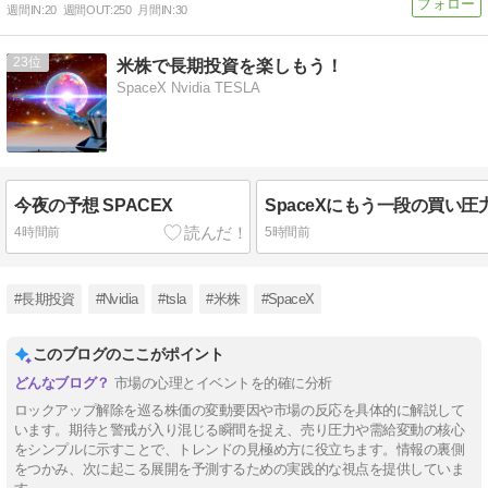
週間IN:
20
週間OUT:
250
月間IN:
30
23
米株で長期投資を楽しもう！
SpaceX Nvidia TESLA
今夜の予想 SPACEX
4時間前
5時間前
#長期投資
#Nvidia
#tsla
#米株
#SpaceX
このブログのここがポイント
市場の心理とイベントを的確に分析
ロックアップ解除を巡る株価の変動要因や市場の反応を具体的に解説して
います。期待と警戒が入り混じる瞬間を捉え、売り圧力や需給変動の核心
をシンプルに示すことで、トレンドの見極め方に役立ちます。情報の裏側
をつかみ、次に起こる展開を予測するための実践的な視点を提供していま