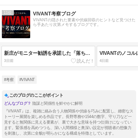
11
VIVANT考察ブログ
VIVANTの隠された要素や伏線回収のヒントなど見つけた
ら手あたり次第メモするブログです。
新庄がモニター勧誘を承諾した「落ちた理由」
3日前
4日前
#考察
#VIVANT
このブログのここがポイント
陰謀と関係性を鮮やかに解明
『VIVANT』は、複雑に絡み合う人物関係や伏線を巧みに配置し、緻密なス
トーリー展開を楽しめる作品です。長野専務や1544の数字、守り刀など一
見すると無関係に見える要素が、裏で大きな意味を持つ仕掛けになってい
ます。緊張感を高めつつも、深い人間模様と奥深い設定が視聴者の想像力
を刺激し、次第に全貌が明らかになる構成を特徴としています。