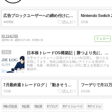
広告ブロックユーザーへの締め付けに思うこと
4時間前
2日前
2141765
週間IN:
30
週間OUT:
240
月間IN:
30
19
日本株トレードOS構築記｜勝つより先に、壊れない。
大手カフェチェーン店長×デイトレ×AI活用し、億り人を
目指してます。現在は板読みを軸にデイトレを発信中。
判断・失敗・再現性を、壊れないOSに変える実践ログを
発信中。
7月最終週トレードログ｜「動きそう」ではなく、動き始めてから入る
7日前
13日前
#株式投資
#起業
#副業
#ブログ
#デイトレード
#デイトレ