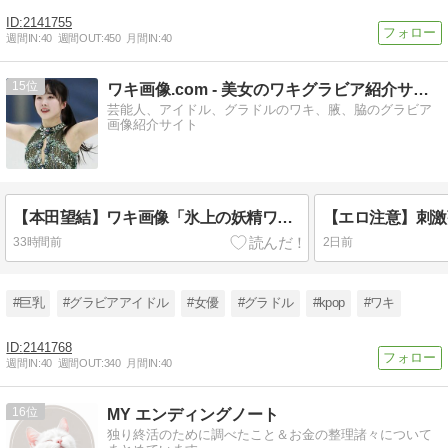
2141755
週間IN:
40
週間OUT:
450
月間IN:
40
15
ワキ画像.com - 美女のワキグラビア紹介サイト
芸能人、アイドル、グラドルのワキ、腋、脇のグラビア
画像紹介サイト
【本田望結】ワキ画像「氷上の妖精ワキ」
【エロ注意】刺激
33時間前
2日前
#巨乳
#グラビアアイドル
#女優
#グラドル
#kpop
#ワキ
2141768
週間IN:
40
週間OUT:
340
月間IN:
40
16
MY エンディングノート
独り終活のために調べたこと＆お金の整理諸々について