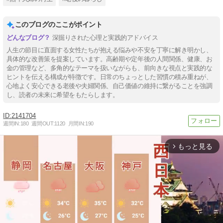
このブログのここがポイント
深掘りされた心理と実践的アドバイス
人生の節目に直面する女性たちが抱える悩みや不安を丁寧に解き明かし、
具体的な改善策を提案しています。高齢期や定年後の人間関係、健康、お
金の管理など、多角的なテーマを扱いながらも、前向きな視点と実践的な
ヒントを伝える構成が特徴です。日常のちょっとした習慣の積み重ねが、
心地よく安心できる老後や夫婦関係、自己価値の維持に繋がることを強調
し、読者の未来に希望をもたらします。
2141704
週間IN:
180
週間OUT:
1120
月間IN:
190
もっと見る
arrow_forward_ios