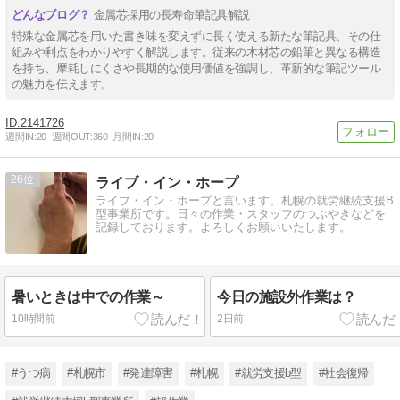
金属芯採用の長寿命筆記具解説
特殊な金属芯を用いた書き味を変えずに長く使える新たな筆記具、その仕
組みや利点をわかりやすく解説します。従来の木材芯の鉛筆と異なる構造
を持ち、摩耗しにくさや長期的な使用価値を強調し、革新的な筆記ツール
の魅力を伝えます。
2141726
週間IN:
20
週間OUT:
360
月間IN:
20
26
ライブ・イン・ホープ
ライブ・イン・ホープと言います。札幌の就労継続支援B
型事業所です。日々の作業・スタッフのつぶやきなどを
記録しております。よろしくお願いいたします。
暑いときは中での作業～
今日の施設外作業は？
10時間前
2日前
#うつ病
#札幌市
#発達障害
#札幌
#就労支援b型
#社会復帰