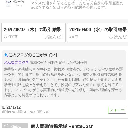
マンスの凄さを伝えるため、また自分自身の取引履歴の
確認をするため日々の取引結果を公開します。
2026/08/07（木）の取引結果
2026/08/06（水）の取引結果
25時間前
2日前
このブログのここがポイント
実績公開と分析を融合した詳細報告
為替取引の実績報告を中心に、複数のFX業者のポジション状況や損益を逐
一公開しています。取引の時系列を追いながら、損益と取引回数の動きを
明示し、具体的な数字をもとにした分析を展開。取引結果の裏側に見える
動機や戦略を淡々と伝えることで、投資のリアルな側面に焦点を当ててい
ます。シンプルながらも実用的な情報提供を追求し、読者の理解を深める
内容として特長づけられています。
2141712
週間IN:
80
週間OUT:
500
月間IN:
80
7
個人間融資掲示板 RentalCash