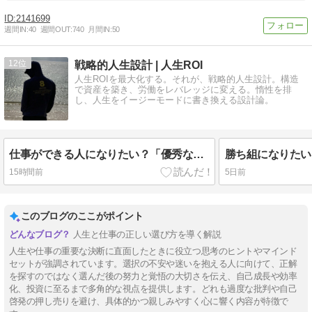
2141699
週間IN:
40
週間OUT:
740
月間IN:
50
12
戦略的人生設計 | 人生ROI
人生ROIを最大化する。それが、戦略的人生設計。構造
で資産を築き、労働をレバレッジに変える。惰性を排
し、人生をイージーモードに書き換える設計論。
仕事ができる人になりたい？「優秀な人」の正体とは何なのか
15時間前
5日前
このブログのここがポイント
人生と仕事の正しい選び方を導く解説
人生や仕事の重要な決断に直面したときに役立つ思考のヒントやマインド
セットが強調されています。選択の不安や迷いを抱える人に向けて、正解
を探すのではなく選んだ後の努力と覚悟の大切さを伝え、自己成長や効率
化、投資に至るまで多角的な視点を提供します。どれも過度な批判や自己
啓発の押し売りを避け、具体的かつ親しみやすく心に響く内容が特徴で