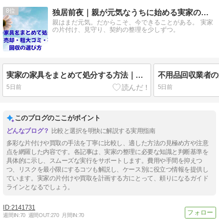
8
独居前夜｜親が元気なうちに始める実家の片付けと備え
親はまだ元気。だからこそ、今できることがある。 実家
の片付け、見守り、契約の整理を少しずつ。
実家の家具をまとめて処分する方法｜売却・粗大ゴミ・不用品回収の選び方
5日前
5日前
このブログのここがポイント
比較と選択を明快に解説する実用指南
多彩な片付けや買取の手法を丁寧に比較し、適した方法の見極め方や注意
点を網羅した内容です。各記事は、実家の整理に必要な知識と判断基準を
具体的に示し、スムーズな実行をサポートします。費用や手間を抑えつ
つ、リスクを最小限にするコツも解説し、ケース別に役立つ情報を提供し
ています。実家の片付けや買取を計画する方にとって、頼りになるガイド
ラインとなるでしょう。
2141731
週間IN:
70
週間OUT:
270
月間IN:
70