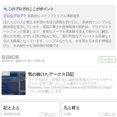
このブログのここがポイント
実践的なステップとリアル体験提供
ほとんどの人が抱える学習や生活の課題を切り口に、具体的でシンプルな
解決策を提示しています。電気工事士の資格取得や節約法、ブログやスマ
ートフォンの見直しまで、多彩なテーマを実体験を交えて軽やかに解説。
誰もが共感しやすい日常の悩みに対し、実行可能なアドバイスを容赦なく
伝える構成となっています。シンプルながらも、やる気を引き出す情報設
計と、きめ細やかな具体例が特徴です。
2141745
週間IN:
90
週間OUT:
350
月間IN:
90
5
気の抜けたアークス日記
ブーツ大好き、自他ともに認める常識人アークスがだら
だらと 日常で思ったことを綴るだけのブログ。
Phantasy Star Online2 New Genesis(PSO2NGS) Ship3
ソーンの片隅にいます
記と上と
九と材と
3時間20分前
2日前