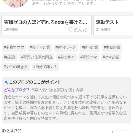
法を、わかりやすく発信しています。
実績ゼロの人ほど売れるnoteを書ける禁断法
連動テスト
18時間前
24時間前
#子育てママ
#おうち起業
#在宅ワーク
#在宅起業
#主婦起業
#ai副業
#育児と仕事の両立
#AIで稼ぐ
#育児ママ
#ママ起業
#女性の働き方
#自分で稼ぐ力
このブログのここがポイント
日常の気づきと実践を促す内容
身近なテーマを通じて人生の価値や気づきを掘り下げる記事を提供してい
ます。親子の時間や制度の見直し、デジタル技術の比較といった多彩なト
ピックを扱い、深みのある切り口と共感を呼ぶ表現で読者を引き込みま
す。自己成長や暮らしのヒントを気軽に得られる、実用的かつ哲学的な視
点を併せ持った内容が特徴です。
2141725