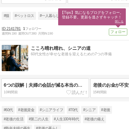
【Tips】気になるブログをフォロー。

#猫
#ペットロス
#一人暮らし
#ささやかな暮らし
登録不要。更新を逃さずキャッチ！
閉じる
2141781
1
週間IN:
190
週間OUT:
380
月間IN:
190
2
こころ晴れ晴れ、シニアの道
60代女性が幸せな老後を迎えるための7つの準備
6つの誤解｜夫婦の会話が減る本当の原因と距離を縮める方法
10時間前
15時間前
#60代
#老後資金
#シニアライフ
#70代
#シニア
#老後
#老後の生活
#第二の人生
#人生100年時代
#老後の備え
#熟年夫婦の再生
#老後の暮らし