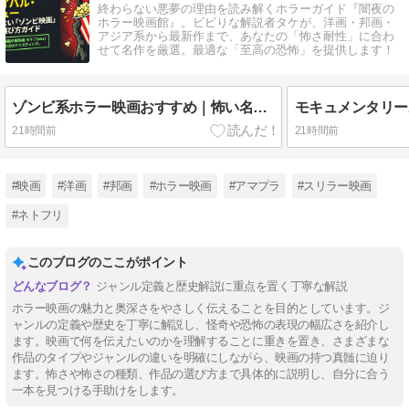
終わらない悪夢の理由を読み解くホラーガイド『闇夜の
ホラー映画館』。ビビりな解説者タケが、洋画・邦画・
アジア系から最新作まで、あなたの「怖さ耐性」に合わ
せて名作を厳選。最適な「至高の恐怖」を提供します！
ゾンビ系ホラー映画おすすめ｜怖い名作から笑える作品まで厳選
21時間前
21時間前
#映画
#洋画
#邦画
#ホラー映画
#アマプラ
#スリラー映画
#ネトフリ
このブログのここがポイント
ジャンル定義と歴史解説に重点を置く丁寧な解説
ホラー映画の魅力と奥深さをやさしく伝えることを目的としています。ジ
ャンルの定義や歴史を丁寧に解説し、怪奇や恐怖の表現の幅広さを紹介し
ます。映画で何を伝えたいのかを理解することに重きを置き、さまざまな
作品のタイプやジャンルの違いを明確にしながら、映画の持つ真髄に迫り
ます。怖さや怖さの種類、作品の選び方まで具体的に説明し、自分に合う
一本を見つける手助けをします。