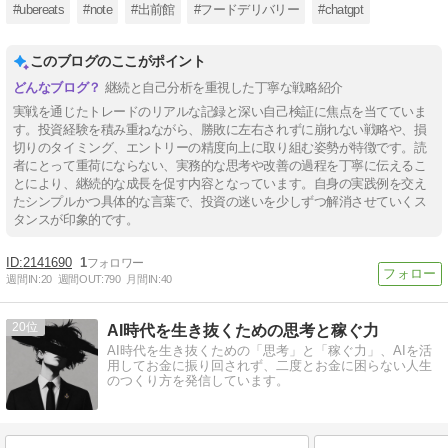
#ubereats
#note
#出前館
#フードデリバリー
#chatgpt
このブログのここがポイント
継続と自己分析を重視した丁寧な戦略紹介
実戦を通じたトレードのリアルな記録と深い自己検証に焦点を当てていま
す。投資経験を積み重ねながら、勝敗に左右されずに崩れない戦略や、損
切りのタイミング、エントリーの精度向上に取り組む姿勢が特徴です。読
者にとって重荷にならない、実務的な思考や改善の過程を丁寧に伝えるこ
とにより、継続的な成長を促す内容となっています。自身の実践例を交え
たシンプルかつ具体的な言葉で、投資の迷いを少しずつ解消させていくス
タンスが印象的です。
2141690
1
週間IN:
20
週間OUT:
790
月間IN:
40
20
AI時代を生き抜くための思考と稼ぐ力
AI時代を生き抜くための「思考」と「稼ぐ力」、AIを活
用してお金に振り回されず、二度とお金に困らない人生
のつくり方を発信しています。