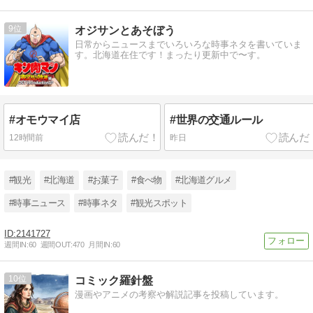
9
オジサンとあそぼう
日常からニュースまでいろいろな時事ネタを書いていま
す。北海道在住です！まったり更新中で〜す。
#オモウマイ店
#世界の交通ルール
12時間前
昨日
#観光
#北海道
#お菓子
#食べ物
#北海道グルメ
#時事ニュース
#時事ネタ
#観光スポット
2141727
週間IN:
60
週間OUT:
470
月間IN:
60
10
コミック羅針盤
漫画やアニメの考察や解説記事を投稿しています。