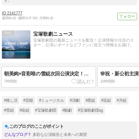
す。
2141777
週間IN:
20
週間OUT:
740
月間IN:
20
24
宝塚歌劇ニュース
宝塚歌劇団の最新ニュースを配信！公演情報や注目のス
ター、公演レポートなどファンに役立つ情報をお届け。
朝美絢×音彩唯の雪組次回公演決定！『陽炎のごとく』『Buena Vista!!』で届ける極上のステージ 🌸
7時間前
10時間前
#推し活
#芸能
#ミュージカル
#演劇
#星組
#花組
#月組
#雪組
#宙組
#宝塚歌劇団
#観劇
#宝塚歌劇団og
このブログのここがポイント
多彩な公演報告と未来への展望