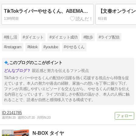
TikTokライバーやせるくん、ABEMA『ななにー』に出演！ファンとして夢が叶った瞬間
13時間前
6日前
#推し活
#ダイエット
#ダイエット成功
#散歩
#ライブ配信
#instagram
#tiktok
#youtube
#やせるくん
このブログのここがポイント
親近感と努力を伝えるファン視点
TikTokライバーやせるくんの配信や活躍を熱く応援する視点から特徴を捉
えています。本人の努力や過去の経験、家族への想いを丁寧に掘り下げ、
ファンが共感しやすいエピソードを交えながら、やせるくんの魅力を伝え
る内容となっています。ライブの楽しさや配信の温かさ、本人の人柄に触
れることで、読者が自然と感情移入できる構成です。
2141785
週間IN:
20
週間OUT:
20
月間IN:
20
30
N-BOX タイヤ