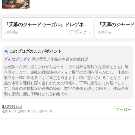
​『天幕のジャードゥーガル』ドレゲネの壮絶な過去と生い立ちを解説！シタラと「嵐」を起こす共闘の絆と史実の結末
13時間前
30時間前
このブログのここがポイント
噂の背景と作品の本質を徹底解説
なぜ誤った噂に踊らされがちなのか、その背景を客観的な事実とともに解
き明かします。連載の継続性やメディア展開の真相を明らかにし、作品の
魅力を正確に伝えることに重点を置きます。噂に惑わされることなく、作
品の本質を理解し深く楽しむための情報を、丁寧に整理してお届けしま
す。最新の連載状況や過去の経緯、数字の裏側も詳しく解説し、作品の実
態を正確に掴む手助けとなる内容です。
2141753
週間IN:
60
週間OUT:
330
月間IN:
60