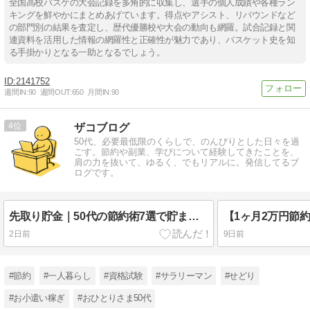
全国高校バスケの大会記録を多角的に収集し、選手の個人成績や各種ラン
キングを鮮やかにまとめあげています。得点やアシスト、リバウンドなど
の部門別の結果を査定し、歴代優勝校や大会の動向も網羅。試合記録と関
連資料を活用した情報の網羅性と正確性が魅力であり、バスケット史を知
る手掛かりとなる一助となるでしょう。
2141752
週間IN:
90
週間OUT:
650
月間IN:
90
4
ザコブログ
50代、必要最低限のくらしで、のんびりとした日々を過
ごす。節約や副業、学びについて経験してきたことを、
肩の力を抜いて、ゆるく、でもリアルに。発信してるブ
ログです。
先取り貯金｜50代の節約術7選で貯まる仕組み
2日前
9日前
#節約
#一人暮らし
#資格試験
#サラリーマン
#せどり
#お小遣い稼ぎ
#おひとりさま50代