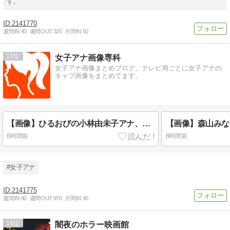
す。
2141770
週間IN:
40
週間OUT:
320
月間IN:
50
13
女子アナ画像専科
女子アナ画像まとめブログ。テレビ局ごとに女子アナの
キャプ画像をまとめてます。
【画像】ひるおびの小林由未子アナ、真顔
6時間前
6時間前
#女子アナ
2141775
週間IN:
40
週間OUT:
970
月間IN:
40
14
闇夜のホラー映画館