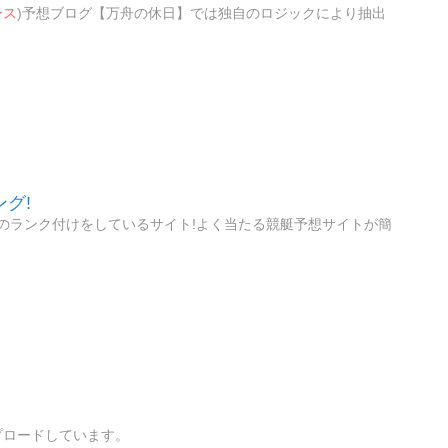
ース
)予想ブログ【万舟の休日】では独自のロジックにより抽出
グ!
のランク付けをしているサイト!よく当たる競艇予想サイトが簡
プロードしています。