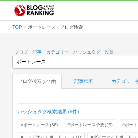
TOP
ボートレース - ブログ検索
ブログ
記事
カテゴリー
ハッシュタグ
投票
ブログ検索
記事検索
カテゴリー
144件
ハッシュタグ検索結果 (6件)
ボートレース
ボートレース予想
ボート
36
25
ミッドナイトボートレース
ダイナマイトボートレ
1