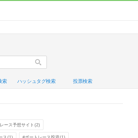
検索
ハッシュタグ検索
投票検索
レース予想サイト
2
ース
ボートレース投資
1
1