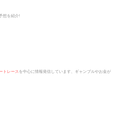
予想を紹介!
ートレース
を中心に情報発信しています、ギャンブルやお金が