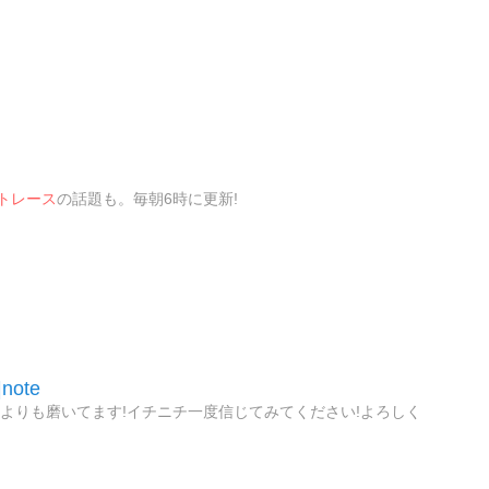
トレース
の話題も。毎朝6時に更新!
note
よりも磨いてます!イチニチ一度信じてみてください!よろしく