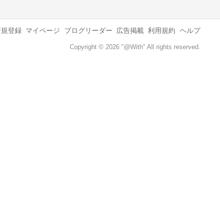
新規登録
マイページ
ブログリーダー
広告掲載
利用規約
ヘルプ
Copyright © 2026 "@With" All rights reserved.