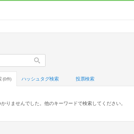
索
ハッシュタグ検索
投票検索
0件
テゴリーが見つかりませんでした。他のキーワードで検索してください。