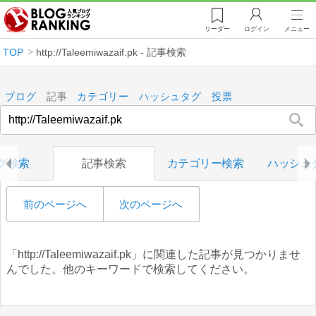
リーダー
ログイン
メニュー
TOP
http://Taleemiwazaif.pk - 記事検索
ブログ
記事
カテゴリー
ハッシュタグ
投票
グ検索
記事検索
カテゴリー検索
ハッシュ
前のページへ
次のページへ
「http://Taleemiwazaif.pk」に関連した記事が見つかりませ
んでした。他のキーワードで検索してください。