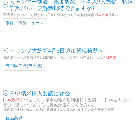
ミャンマー地震、死者多数。日本人2人負傷。特殊
詐欺グループ解散期待できますか?
はい いいえ 憎まれっ子世に憚るたから主犯格は無傷
日本政府
仕事しろ 自民党議員が被害に遭えば良い 餓死しても自公政権を支持します その他
事件・事故ニュース
トランプ大統領4月3日追加関税発動へ
へー 消費減税すれば関税下げるような事言ってましたよね?
日本政府
よりトラン
自由民主党(自民党)
日中精米輸入要請に賛否
日本政府
が中国に対し精米の輸入規制緩和を要請中。日本国内での
賛否は激しい。どちらに賛成か選んでください。
国内の米は大丈夫か 農家支援になるのか 日本人の食料安全を最優先すべき 輸出により消費者が損をする
食品業界