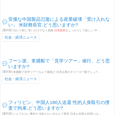
安価な中国製品氾濫による産業破壊「受け入れな
い」 米財務長官.どう思いますか?
当たり前だ 安いだけでなく危険
日本政府
もしっかりして欲しい 中国EVに補助金を出している場合ではない その他(コメントでお知らせください)
社会・経済ニュース
フーシ派、拿捕船で「見学ツアー」催行、どう思
いますか?
拿捕船で見学ツアーなんて最低だ 日本企業のチャーター船でしょ?
日本政府
は抗
社会・経済ニュース
フィリピン、中国人180人送還 性的人身取引の捜
査で拘束,どう思いますか?
とんでもない事件だ 600人もいるなんて異常 日本も外国人犯罪には厳しくして欲しい