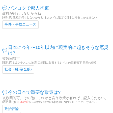
バンコクで邦人拘束
政府が何もしないからね
政府が何もしないからね まぁタイに逃げて日本に帰るしか方法ないよね 政府は仕事しろ 他の国は国が保護して帰国しつてるんだよ
事件・事故ニュース
日本に今年〜10年以内に現実的に起きそうな厄災
は?
複数回答可
311クラスの大地震 広範囲に影響するレベルの隕石落下 隣国の侵攻と国内でのゲリラ戦 バイオハザード 核攻撃を受ける
社会・経済(全般)
今の日本で重要な政策は?
複数回答可。その他にこれがと言う政策が有ればご記入ください。
(株)
日本政府
からの独立 給付金1家族100万円支給 ユニバーサルベーシックインカム(月25万円) 各種税金の廃止。社保廃止。 大統領制度に変える 派遣法。種苗法など悪法の廃止 103万円控除引上げ 子供手当 増税 経団連。学会。労組など腐敗の温床組織の解体 天皇に大政奉還 アメリカの州に編入(トランプ政権下限定) その他
政治評論