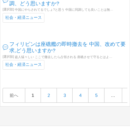
調、どう思いますか?
中国にやらされてるでしょ?と思う 中国に同調しても良いことは無いと思う
日本
社会・経済ニュース
フィリピンは座礁艦の即時撤去を 中国、改めて要
求,どう思いますか?
盗人猛々しい ここで撤去したら占領される 座礁させて守るとはよく考えたなと思う
社会・経済ニュース
前へ
1
2
3
4
5
…