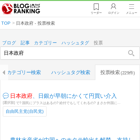
リーダー
ログイン
メニュー
TOP
日本政府 - 投票検索
ブログ
記事
カテゴリー
ハッシュタグ
投票
カテゴリー検索
ハッシュタグ検索
投票検索
229件
日本政府
、日銀が早朝にかくて円買い介入
で? 国民にプラスはあるの? 給付でもしてくれるの? まさか外国にタダであげるとか言わないよね? 平気で嘘つく高市早苗 餓死しても自民維新政権を支持します その他
自由民主党(自民党)
農林水産省が中国へのホタテ輸出を解禁。支持し