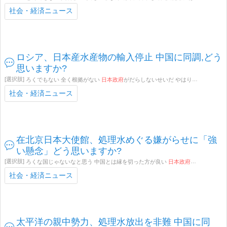
社会・経済ニュース
ロシア、日本産水産物の輸入停止 中国に同調,どう
思いますか?
ろくでもない 全く根拠がない
日本政府
がだらしないせいだ やはり仲良くできない国だ その他(コメントでお知らせください)
社会・経済ニュース
在北京日本大使館、処理水めぐる嫌がらせに「強
い懸念」どう思いますか?
ろくな国じゃないなと思う 中国とは縁を切った方が良い
日本政府
はしっかり抗議
社会・経済ニュース
太平洋の親中勢力、処理水放出を非難 中国に同