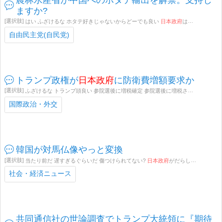
ますか?
はい ふざけるな ホタテ好きじゃないからどーでも良い
日本政府
は中国人ファースト 餓死しても自民党を支持します その他
自由民主党(自民党)
トランプ政権が
日本政府
に防衛費増額要求か
ふざけるな トランプ頭良い 参院選後に増税確定 参院選後に増税されるから絶対、自民党には入れるなよ 餓死しても自公政権を支持します その他
国際政治・外交
韓国が対馬仏像やっと変換
当たり前だ 遅すぎるぐらいだ 傷つけられてない?
日本政府
がだらしないからだ 反日なのに何で日本の仏像を盗むのか理解できない 世界中から馬鹿にされても自公政権を支持します その他
社会・経済ニュース
共同通信社の世論調査でトランプ大統領に『期待