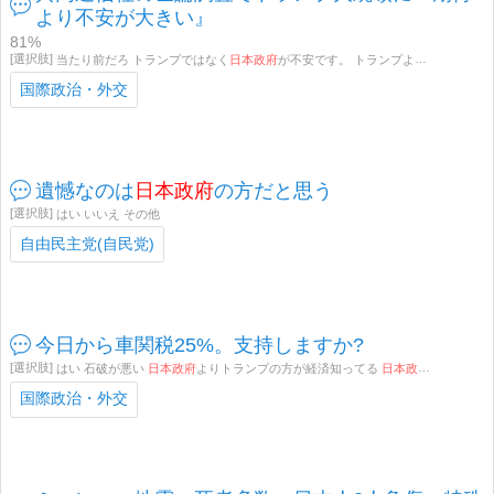
より不安が大きい』
81%
当たり前だろ トランプではなく
日本政府
が不安です。 トランプより石破政権の方が不安です いっその事、政府ではなく山本太郎さんに外交をお願いしてみては いっその事、政府ではなく雅子皇后様に外交をお願いしてみては、 餓死しても自公政権を支持します その他
国際政治・外交
遺憾なのは
日本政府
の方だと思う
はい いいえ その他
自由民主党(自民党)
今日から車関税25%。支持しますか?
はい 石破が悪い
日本政府
よりトランプの方が経済知ってる
日本政府
よりトラン
国際政治・外交