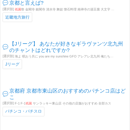
京都と言えば?
祇園
祭 金閣寺 銀閣寺 清水寺 舞妓 懐石料理 南禅寺の湯豆腐 大文字 東寺の五重塔 二条城 晴明神社 伏見稲荷 その他
近畿地方旅行
【Jリーグ】 あなたが好きなギラヴァンツ北九州
のチャントはどれですか?
海よ 唄おう共に you are my sunshine GFO アレアレ北九州 俺たち北九州 友よ FORZA北九州 力の限り駆け出せ KITAKYUSHU Let's GO 北九州オーオー 小倉
Jリーグ
京都府 京都市東山区のおすすめのパチンコ店はど
こ
F-1 F-1
祇園
サンラッキー東山店 その他の店舗がおすすめ 全部カス
パチンコ・パチスロ