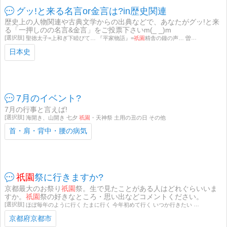
グッ!と来る名言or金言は?in歴史関連
歴史上の人物関連や古典文学からの出典などで、あなたがグッ!と来
る「一押しのの名言&金言」をご投票下さいm(_ _)m
聖徳太子=上和ぎ下睦びて… 『平家物語』=
祇園
精舎の鐘の声… 曽我物語=水いたって清ければ… 吉田兼好=何方をも捨てじと… 親鸞=一人居て喜ばば二人と思うべし… 世阿弥=初心、忘るべからず 太平記=情は人の為ならず… 朝倉宗滴=功者の大将と申すは… 山中鹿之助の母=己につき従う人を… 石田三成=大一大吉大万 宮本武蔵=千里の道もひと足ずつ… 徳川家康=人の一生は重き荷を負うて… 黒田如水=主君の罰より臣下百姓の罰… 中江藤樹=父母の恩徳は天よりも高く… 二宮尊徳=大なる事を欲して… 山本常朝=不仕合わせのとき草臥れる者は… 井原西鶴=生あれば食あり… 上杉鷹山=成せば成る… 滝沢馬琴=物はとかく時節をまたねば… 橘曙覧=…田廬に咲けばなりけり 坂本龍馬=世の人はわれになにと
日本史
7月のイベント?
7月の行事と言えば!
海開き、山開き 七夕
祇園
・天神祭 土用の丑の日 その他
首・肩・背中・腰の病気
祇園
祭に行きますか?
京都最大のお祭り
祇園
祭。生で見たことがある人はどれぐらいいま
すか。
祇園
祭の好きなところ・思い出などコメントください。
ほぼ毎年のように行く たまに行く 今年初めて行く いつか行きたい 興味なし・行けない
京都府京都市