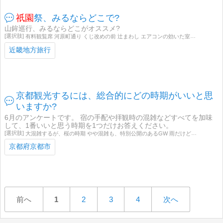
祇園
祭、みるならどこで?
山鉾巡行、みるならどこがオススメ?
有料観覧席 河原町通り くじ改めの前 辻まわし エアコンの効いた室内でKBS京都!^^;
近畿地方旅行
京都観光するには、総合的にどの時期がいいと思
いますか?
6月のアンケートです。 宿の手配や拝観時の混雑などすべてを加味
して、1番いいと思う時期を1つだけお答えください。
大混雑するが、桜の時期 やや混雑も、特別公開のあるGW 雨だけど新緑の6月 暑いけれど、
京都府京都市
前へ
1
2
3
4
次へ