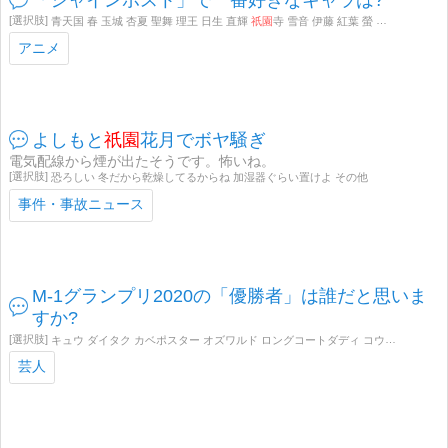
青天国 春 玉城 杏夏 聖舞 理王 日生 直輝
祇園
寺 雪音 伊藤 紅葉 螢 兎塚七海 広瀬実唯菜
アニメ
よしもと
祇園
花月でボヤ騒ぎ
電気配線から煙が出たそうです。怖いね。
恐ろしい 冬だから乾燥してるからね 加湿器ぐらい置けよ その他
事件・事故ニュース
M-1グランプリ2020の「優勝者」は誰だと思いま
すか?
キュウ ダイタク カベポスター オズワルド ロングコートダディ コウテイ ニッポンの社長 ニューヨーク タイムキーパー ゆにばーす おいでやすこが 滝音 マヂカルラブリー 学天即 からし蓮根 ランジャタイ 東京ホテイソン アキナ インディアンス
芸人