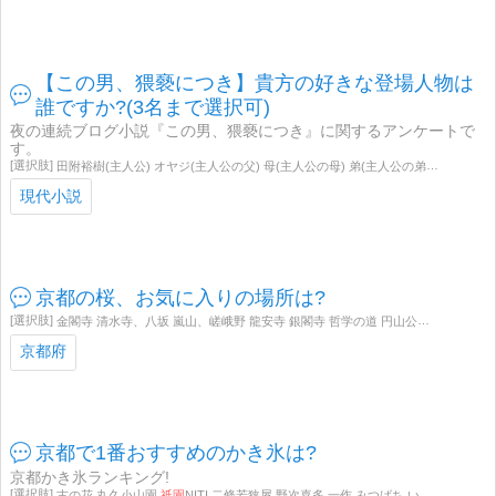
【この男、猥褻につき】貴方の好きな登場人物は
誰ですか?(3名まで選択可)
夜の連続ブログ小説『この男、猥褻につき』に関するアンケートで
す。
田附裕樹(主人公) オヤジ(主人公の父) 母(主人公の母) 弟(主人公の弟) 親戚のおばさん マイ 克己 アキコ ミカ(第十一話) 高木 ヤスエ ジュンコ メアリーさん ケンイチ 店長(歌舞伎町「クリスタル」) 先生(第二十一話) 看護婦(第二十一話) テレビ局の社員さん
現代小説
京都の桜、お気に入りの場所は?
金閣寺 清水寺、八坂 嵐山、嵯峨野 龍安寺 銀閣寺 哲学の道 円山公園 岡崎公園 山科疏水 伏見 嵐電鳴滝、桜トンネル 京都御所 鴨川、賀茂川、高野川 京都植物園 宇治 木屋町、高瀬川 二条城 高雄 御室、仁和寺 真如堂、金戒光明寺
京都府
京都で1番おすすめのかき氷は?
京都かき氷ランキング!
古の花 丸久小山園
祇園
NITI 二條若狭屋 野次喜多 一作 みつばち いせはん 中村軒 栖園 月ヶ瀬 京はやしや 梅園 文の助茶屋 OKU 中村藤吉 Page one 雪ノ下 やまぎし 永楽屋