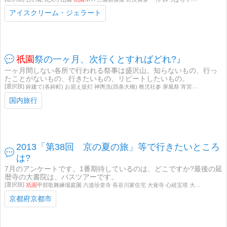
アイスクリーム・ジェラート
祇園
祭の一ヶ月、次行くとすればどれ?』
一ヶ月間しない各所で行われる祭事は盛沢山。知らないもの、行っ
たことがないもの、行きたいもの、リピートしたいもの。
鉾建て(各鉾町) お迎え提灯 神輿洗(四条大橋) 稚児社参 屏風祭 宵宮神賑奉納 あばれ観音 山鉾巡行 神幸祭 花傘巡行 還幸祭 神用水清祓式 夏越祭 その他 興味なし
国内旅行
2013「第38回 京の夏の旅」等で行きたいところ
は?
7月のアンケートです。1番期待しているのは、どこですか?最後の延
暦寺の大書院は、バスツアーです。
祇園
甲部歌舞練場庭園 六道珍皇寺 長谷川家住宅 大覚寺 心経宝塔 大雲院
祇園
閣
京都府京都市