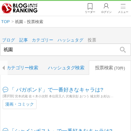
リーダー
ログイン
メニュー
TOP
祇園 - 投票検索
ブログ
記事
カテゴリー
ハッシュタグ
投票
カテゴリー検索
ハッシュタグ検索
投票検索
70件
「 バガボンド」で一番好きなキャラは?
宮本武蔵 佐々木小次郎 本位田又八 沢庵宗彭 おつう 城太郎 お杉おばば 新免無二斎 辻風黄平 宍戸梅軒 不動幽月斎 吉岡 拳法 吉岡清十郎 吉岡伝七郎 植田良平
漫画・コミック
「シャインポスト」で一番好きなキャラは?