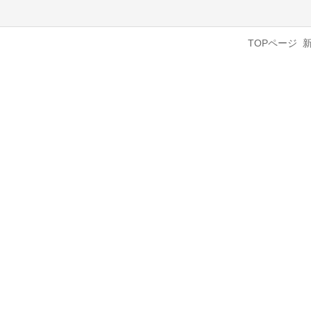
TOPページ