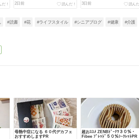
2日前
3日前
ん
#読書
#花
#ライフスタイル
#シニアブログ
#健康
#介護
母熱中症になる ６０代デカフェ
超おｽｽﾒ ZENBﾄﾞｰﾅﾂ３０％・
おすすめしますPR
Fibee ﾌﾞﾚｯﾄﾞ５０％ｼｰｸﾚｯﾄPR