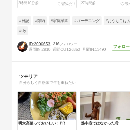
3時間10分前
27時間前
#日記
#節約
#家庭菜園
#ガーデニング
#おうちごは
#diy
2000653
216
もう少し広いキッチンが欲しい！
週間IN:
2910
週間OUT:
26350
月間IN:
13490
4日前
ツモリア
自分らしく自然体で年を重ねたい
明太高菜っておいしい！PR
熱中症ではなかった母