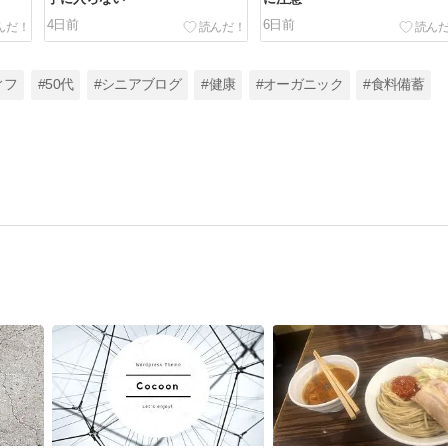
4日前
6日前
ィフ
#50代
#シニアブログ
#健康
#オーガニック
#食料備蓄