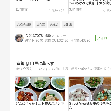
シのぬかみそ炊き ｜気が沈
11時間前
35時間前
#家庭菜園
#読書
#政治
#健康
2137078
580
週間IN:
9040
週間OUT:
32420
月間IN:
43390
暑さで道路が変形 ｜ミニほうき
｜加工の仕事
4日前
京都 @ 山里に暮らす
老々介護をしています。お袋の世話、愚痴やボヤキの記事が多く
どこに行った？…お袋のズボン下
Street View撮影車の後ろを
た