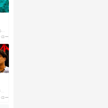
Arigato 「毎日幸せを感じる」懐かしい曲、思い出、終活
腱板断裂 脊柱管狭窄症の手術 傷病手当受給中 血尿