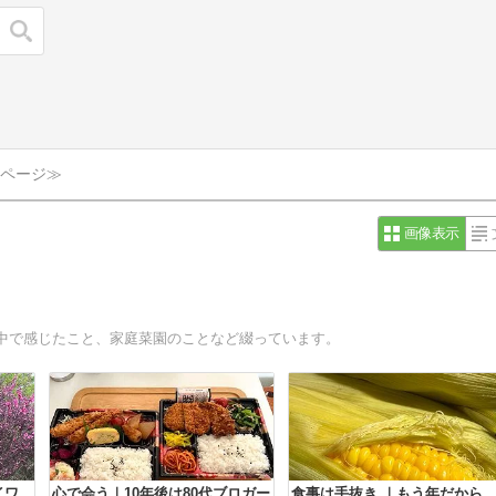
検索
ページ≫
画像表示
中で感じたこと、家庭菜園のことなど綴っています。
イワ
心で会う｜10年後は80代ブロガー
食事は手抜き ｜もう年だから