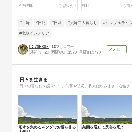
20時間前
昨日
#主婦
#日記
#日常
#夫婦二人暮らし
#シンプルライ
#北欧インテリア
765665
16
残薬をださない薬もミニマルに
週間IN:
720
週間OUT:
1970
月間IN:
3770
介護度の見直し
4日前
日々を生きる
日々の暮らしを綴りつつ、備蓄や防災、将来ほかさまざまな備え
雨水を集める＆タダでお湯を作る
菜園を通して災害を思う
大作戦