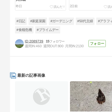
昨日
2日前
#日記
#家庭菜園
#ガーデニング
#50代主婦
#アラフ
#食糧危機
#プライムデー
2089739
15
被災地に直接届く寄付
週間IN:
460
週間OUT:
800
月間IN:
2130
6日前
最新の記事画像