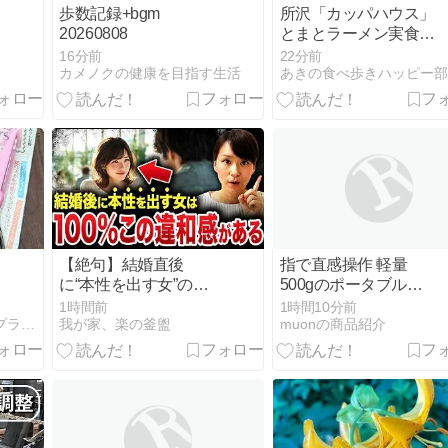
歩数記録+bgm
所沢「カッパハウス」
20260808
とまとラーメン実食！
常連が教える絶品チー
16分前
22分前
ズリゾットの裏技
カメノクの健康を目指す生活
【絶句】結婚直後
指で直感操作 軽量
に“本性を出す女”の共
500gのポータブルデ
通点…交際中にこれが
ィスプレイ
1時間前
1時間10分前
出たら逃げてくださ
『服・美容・健康』プチプラ×アラフォー今を楽しむ♪
我が家、楽の釜盥
muonの商品紹介
い。 - YouTube