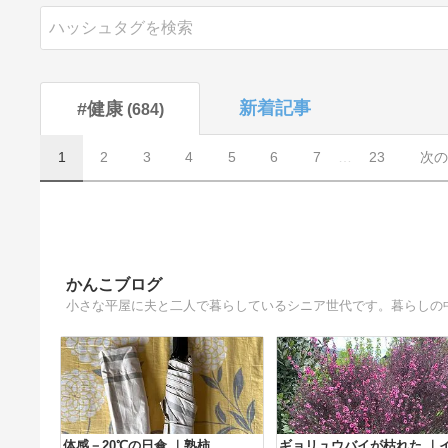
新着記事
#健康
684
1
2
3
4
5
6
7
…
23
次の
かんこブログ
小さな平屋に夫と二人で暮らしているシニア世代です。暮らしの
体感－20℃の日傘 ｜熟柿
ギョリュウバイが枯れた ｜