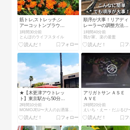
筋トレ,ストレッチ,シ
順序が大事！リアディ
アーコットンブラウ
レーラーの調整方法。
ス,レディース,食のコ
実は意外と簡単？How
1時間30分前
1時間40分前
ントロール等
To Adjust The Rear
とんぼのライフスタイル
我が家、楽の釜盥
Derailleur - YouTube
★【木更津アウトレッ
アリガトサン ＡＳＥ
ト】東京駅から50分で
ＡＶＥ
行けるリゾート！夏は
2時間10分前
2時間20分前
涼しくお買い物♪
MOMOJEU〜大人のお洒落な旅とグルメ。