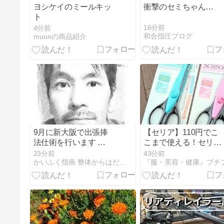
ヨシケイのミールキッ
衝撃のセミちゃん…
ト
16分前
4分前
和合指圧ブログ
muonの商品紹介
9月に新大阪で出張捧
【セリア】110円でこ
法仕術を行います 伊
こまで使える！セリア
豆のかいふく指南処
のクラフトはさみレビ
23分前
43分前
【からはだふくらか】
ュー
かいふく指南 整体からはだふくらか