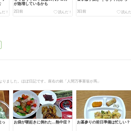
む
が急増しているかも
2日前
3日前
なりました。ほぼ日記です。座右の銘「人間万事塞翁が馬」
走っ
お袋が寝起きに倒れた…熱中症？
お墓参りの前日準備は忙しい？