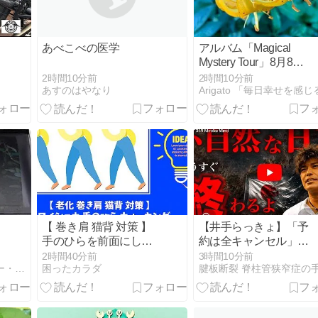
あべこべの医学
アルバム「Magical
Mystery Tour」8月8日
は何の日？（アビイロ
2時間10分前
2時間10分前
ードの横断歩道写真の
あすのはやなり
日！ ）
【 巻き肩 猫背 対策 】
【井手らっきょ】「予
手のひらを前面にして
約は全キャンセル」熊
歩く スワイショウ 手
本地震で経営するスナ
2時間40分前
3時間10分前
のひら ウォーキング
ックが営業停止
えいち・えー・だぶるぴー・わい life
困ったカラダ