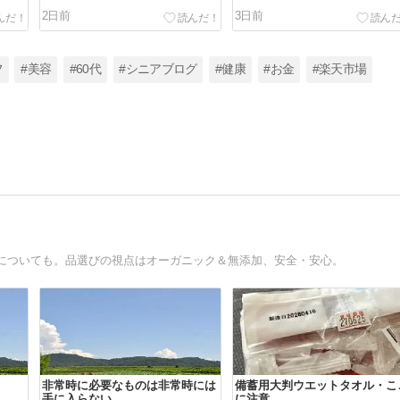
2日前
3日前
フ
#美容
#60代
#シニアブログ
#健康
#お金
#楽天市場
についても。品選びの視点はオーガニック＆無添加、安全・安心。
非常時に必要なものは非常時には
備蓄用大判ウエットタオル・こ
手に入らない
に注意