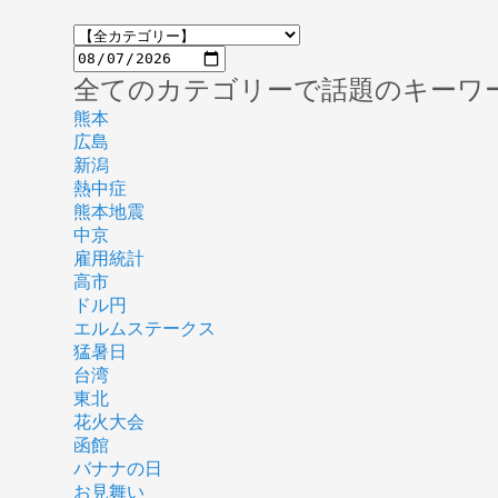
全てのカテゴリーで話題のキーワ
熊本
広島
新潟
熱中症
熊本地震
中京
雇用統計
高市
ドル円
エルムステークス
猛暑日
台湾
東北
花火大会
函館
バナナの日
お見舞い