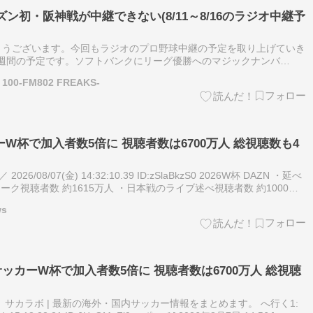
ン初・阪神戦が中継できない(8/11～8/16のラジオ中継予
とうございます。今回もラジオのプロ野球中継の予定を取り上げていき
16の1週間の予定です。ソフトバンクにリーグ優勝へのマジックナンバ
ost 【ABCラジオ】今シーズン初・阪神戦が中継できない(8/…
100-FM802 FREAKS-
ーW杯で加入者数5倍に 視聴者数は6700万人 総視聴数も4
026/08/07(金) 14:32:10.39 ID:zSlaBkzS0 2026W杯 DAZN ・延べ
ニーク視聴者数 約1615万人 ・日本戦のライブ述べ視聴者数 約1000万
ws
ッカーW杯で加入者数5倍に 視聴者数は6700万人 総視聴
サカラボ | 最新の海外・国内サッカー情報をまとめます。 へ行く1: