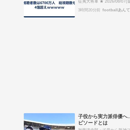
征夷大将軍 ★ 2026/08/07(金)
https://www.sponichi…
3時間20分前
footballあん
子役から実力派俳優へ
ピソードとは
加藤清史郎って昔から阪神