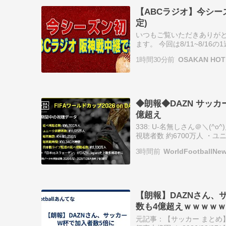
【ABCラジオ】今シーズ
定)
いつもご覧いただきありが
ます。 今回は8/11~8/
ー”37″が点 […] The p
1時間30分前
OSAKAN HOT 
◆朗報◆DAZN サッカ
億超え
338: U-名無しさん＠＼(^o^)／ 2
視聴者数 約6700万人 ・ユ
人 ⇒DAZN サッカーW…
3時間前
WorldFootballNe
【朗報】DAZNさん、サ
数も4億超えｗｗｗｗｗ
元記事：【サッカー まとめ】