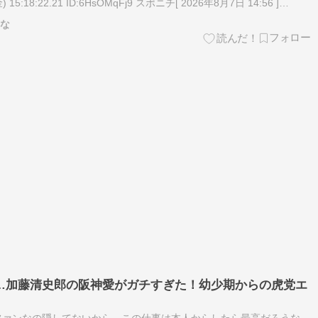
 15:18:22.21 ID:6HsOMqFj9 スポニチ[ 2026年8月7日 14:56 ]
てな
…加藤清史郎の阪神愛がガチすぎた！幼少期からの虎党エ
ファンなの隠してないから、この仕事は本人からしたら最高だろうな。