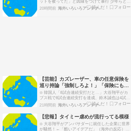
ットを被ってた」と因縁をつけて暴行 少年らと父
親を傷害の疑いで逮捕えび速⊙ 規制強化で他国か
20時間前
海外いろいろアンテナ
ら譲歩を引き出す中国の外交戦略、他国がサプラ
イチェーン変更で対抗した結果……U-1 NEWS.⊙
【生活】「今晩はパン1個で我慢するよ」〈年
金…
【芸能】カズレーザー、車の任意保険を
巡り持論「強制しろよ！」「保険にも入
れないヤツは運転すんなよ」
⊙ 韓国人「8試合連続安打だと…」大谷翔平がカ
ブス戦で8試合連続安打を達成、鈴木誠也は4試合
連続でタイムリーヒット放つも侍ジャパン勢は敗
21時間前
海外いろいろアンテナ
北クロード-韓国の反応まとめ⊙ 東大「貯金あと
数年で尽きます」→研究者削減へ…News@フレ
【悲報】タイミー虐めが流行ってる模様
速⊙ 【芸能】カズレーザー、車の任意保険を巡り
⊙ 大谷翔平がアンバサダーに就任した企業に世界
持論「…
が騒然！←「酷いアイデアだ」（海外の反応）海