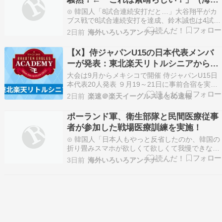
体制に代わり、ちゃ…
の反応）
⊙ 韓国人「8試合連続安打だと…」大谷翔平がカ
ブス戦で8試合連続安打を達成、鈴木誠也は4試合
連続でタイムリーヒット放つも侍ジャパン勢は敗
2日前
海外いろいろアンテナ
北クロード-韓国の反応まとめ⊙ 韓国人「日本のX
で話題になったエアコンの臭いを消す方法をご覧
【X】侍ジャパンU15の日本代表メンバ
ください」→「これマジ？」海外の反応 お隣速報
ーが発表：東北楽天リトルシニアからも
⊙ 中…
選出【eaglessoku】
大会は9月からメキシコで開催 侍ジャパンU15日
本代表20人発表 ９月19～21日に事前合宿を実施
予定／メンバー一覧 NPBエンタープライズは5
2日前
楽速＠楽天イーグルスまとめ速報
日、「ラグザスpresents WBSC U－15野球ワール
ドカップ2026」（9月25日開幕、メキシコ・メリ
ポーランド軍、衛生部隊と民間医療従事
ダ）に出場する、侍ジャパ…
者が参加した戦場医療訓練を実施！
⊙ 韓国人「日本人もやっと反省したのか、韓国の
折り畳みスマホが欲しくて欲しくて我慢できない
みたいです」かんにゅー -韓国の反応-⊙ AI、指示
3日前
海外いろいろアンテナ
なくサイバー攻撃か… 英政府機関の性能評価試験
NEWSOKU BLOG（ニュー速ブログ）⊙ ［大リー
グ］「グローブ異物」韓国人投手コ・ウソ…