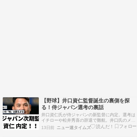
【野球】井口資仁監督誕生の裏側を探
る！侍ジャパン選考の裏話
井口資仁氏が侍ジャパンの新監督に内定。選考は
イチローや松井秀喜の辞退で難航。井口氏のメジ
ャー経験が評価される。 《侍ジャパン監督》「イ
13日前
ニュー速タイムズ
チローには断られ、松井秀喜には門前払い…」井
口資仁“初のメジャーリーガー監督”誕生の裏にあ