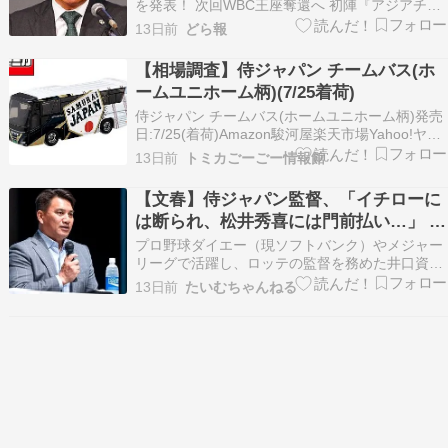
を発表！ 次回WBC王座奪還へ 初陣『アジアチャ
ンピオンシップ』は国内組だけで挑む [冬月記者
13日前
どら報
★]）1 冬月記者 ★ ：2026/07/25(土) 17:01:04.59
ID:KVSful1j9 プロ野球の福岡ダイエー（現福岡ソ
【相場調査】侍ジャパン チームバス(ホ
フ…
ームユニホーム柄)(7/25着荷)
侍ジャパン チームバス(ホームユニホーム柄)発売
日:7/25(着荷)Amazon駿河屋楽天市場Yahoo!ヤフ
オクメルカリ3,000～今すぐ購入
13日前
トミカごーごー情報館
【文春】侍ジャパン監督、「イチローに
は断られ、松井秀喜には門前払い…」 井
口資仁“監督”誕生の裏にあった難航極め
プロ野球ダイエー（現ソフトバンク）やメジャー
たドタバタ選考
リーグで活躍し、ロッテの監督を務めた井口資仁
氏（51）が野球日本代表「侍ジャパン」の監督に
13日前
たいむちゃんねる
内定・・・もう下剋上とは言わせない ～勝利へ導
くチーム改革～井口資仁日本文芸社2021-02-26井
口監督が目指す常勝チームの姿とは⁉ 現役時代…