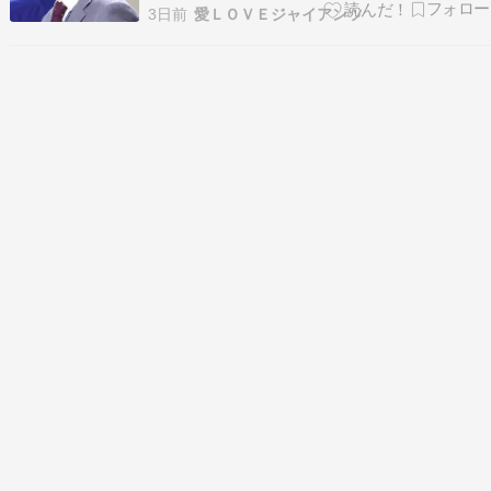
ーガー監督”誕生の裏にあった「難航極めたドタ
3日前
愛ＬＯＶＥジャイアンツ
バタ選考」 - 文春オンライン 《侍ジャパン監督》
「イチローには断られ、松井秀喜には門前払
い…」井口資仁“初のメジャーリーガー監督”誕生
の裏にあっ…