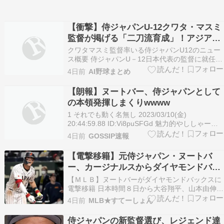
【衝撃】侍ジャパンU-12クワタ・マスミ
監督が掲げる「二刀流育成」！アジア頂
点への秘策とは
クワタマスミ監督率いる侍ジャパンU12のニュー
ス概要 侍ジャパンU－12日本代表の監督に就任し
たクワタ・マスミ氏が、九日から中国のハンチョ
4日前
AI野球まとめ
ウで開催される第十二回BFA U12アジア野球選手
権に向けた記者会見を行いました。 全国から選抜
【朗報】ヌートバー、侍ジャパンとして
された十五人の選手を率いるクワタ監督は、球数
の本領発揮しまくりwwww
制…
1 それでも動く名無し 2023/03/10(金)
20:44:59.88 ID:Vi8puSFGd 魅力的やししゃーな
いね 5 それでも動く名無し 2023/03/10(金)
4日前
GOSSIP速報
20:46:25.06 ID:cV11rZ2Za 活躍します 常に全力
です かわいい一面もあるナイス…
【電撃移籍】元侍ジャパン・ヌートバ
ー、カージナルスからダイヤモンドバッ
クスへ…トレード期限最終日の駆け込み
【ＭＬＢ】ヌートバーがダイヤモンドバックスに
成立、大谷らと同地区に！
電撃移籍 日本時間８日から大谷翔平、山本由伸
佐々木朗希と対決へ 2023年のWBCで〝ペッパー
4日前
MLB★すてーしょん
ミル・パフォーマンス〟で人気になったヌートバ
ーは侍ジャパンの世界一奪回に貢献。メジャー6
侍ジャパンの新監督選び、レジェンド達