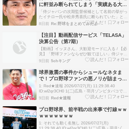
年目の今季は昨年10月に受け… （出典：東スポ
に軒並み断られてしまう「実績ある大物
WE…
にはもはや罰ゲーム」
「侍ジャパンの次期監督候補として名前の挙がっ
たイチロー氏や松井秀喜氏に断られていた」とい
う報道を巡り、なんGスレッドで激しい議論が交
8日前
Re:野球をまとめてみたよ
わされました！WBCなどの大舞台で指揮を執るこ
とのプレッシャーや、負けた際のリスクの大きさ
【注目】動画配信サービス「TELASA」
を考慮し、「レジェンドクラスが引き受けるメリ
決算公告（第7期）
ットがない」「…
【動画】イッヌさん、大歓迎モードに入る / 【必
見】「野球ファンならぜひ観てほしい」侍ジャパ
ンWBCドキュメンタリー映画、TOP10入りで反
9日前
5chキング
響 Netflixで世界独占配信中 / 【愕然】ワイ、パッ
パが亡くなるのが早すぎて呆然とする / 【ポチッ
球界激震の事件からシュールなネタま
と】ブログランキング【最新情報】 …
で！プロ野球ファンの悪ノリが詰まった
恐怖のオーダー
1: Red★速報 2026/07/27(月) 11:29:38.40
ID:wl2qr3CH0 1(二)広島・羽月ゾンビタバコで逮
捕 2(遊)広島・矢野ゾンビタバコ売人とのベッド
9日前
Red★速報
写真流出で登録抹消 3(中)ヤクルト12球団最速で
貯金10 4(一)巨人・阿部監督、娘に暴行で逮捕・
プロ野球界、前半戦の出来事で打線ｗｗ
…
ｗｗｗｗｗｗｗ
1: それでも動く名無し 2026/07/27(月)
11:29:38.40 ID:wl2qr3CH0 1(二)広島・羽月ゾン