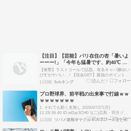
【注目】【芸能】パリ在住の杏「暑いよ
ーーー!」「今年も猛暑です、約40℃ ク
ーラーなし」
【衝撃】ラストコールで話題、有名キャバ嬢ゆい
ぴすがヤバい… / 【現金GET】最強のポイントサ
イト！！！ / 【注目】大谷翔平に「おまえに言わ
11日前
5chキング
れたくない！」と怒鳴った佐藤輝…WBC内紛の全
貌【侍ジャパン惨敗の真相】 / 《「苦手な」バラ
プロ野球界、前半戦の出来事で打線ｗｗ
エティアイドルTOP5》「鈴木紗理奈嫌い」発…
ｗｗｗｗｗｗｗ
1: それでも動く名無し 2026/07/27(月)
11:29:38.40 ID:wl2qr3CH0 1(二)広島・羽月ゾン
ビタバコで逮捕 2(遊)広島・矢野ゾンビタバコ売
11日前
ツバメ速報＠ヤクルトスワローズまとめ
人とのベッド写真流出で登録抹消 3(中)ヤクルト
12球団最速で貯金10 4(一)巨人・阿部監督、娘に