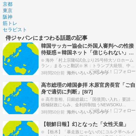
京都
東京
阪神
筋トレ
セラピスト
侍ジャパンにまつわる話題の記事
韓国サッカー協会に外国人審判への性接
待疑惑＝韓国ネット「信じられない」
「要求した審判もおかしい」［8/8］
⊙ 海外「村上宗隆6試合ぶり25号特大ソロホーム
ラン」まるっと翻訳⊙ 米：トランプ大統領、中国
等の「敵性外国人」による「米国籍目的の出産ツ
3時間20分前
海外いろいろアンテナ
ーリズム禁止令」に署名…寄生侵略防止へ[海外の
反応]海外報道翻訳所⊙ 中国人「日本人はどうし
高市総理の靖国参拝 木原官房長官「ご自
てこんなに複雑な地下鉄・鉄道路線を設計できる
身で適切に判断」[8/7]
のか?…
⊙ 高市首相、日銀総裁に「国債買い入れ」要請…
積極財政にらみ、金利抑制狙うNEWSOKU
BLOG（ニュー速ブログ）⊙ 中国人「サッカー日
3時間50分前
海外いろいろアンテナ
本代表FW、プレミアに移籍！」 中国人「前線の
極み」「この人を嫌う監督はいない」じゃぽにか
【朝鮮日報】幻となった「女性天皇」
反応帳⊙ 海外「二度買えないものは、買えるうち
⊙ 【栃木】「暴走族じゃないのにコルク半ヘルメ
に入…