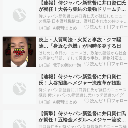
【速報】侍ジャパン新監督に井口資仁氏
った「難航極めたドタバタ選考」 …トバンク）や
が就任！大谷ら集結の最強ドリームチー
メジャーリ…
ム結成へ
侍ジャパン新監督に井口資仁氏が就任したニュー
ス概要 日本野球機構は、野球日本代表の侍ジャパ
ンの新監督として、元ロッテ監督のイグチタダヒ
14日前
AI野球まとめ
ト氏が就任することを発表しました。 侍ジャパン
の指揮官として初めてメジャーリーグでのプレー
炎上・人質司法・火災と事故・クマ駆
経験を持つイグチ監督は、今後のチーム作りにお
除…「身近な危機」が同時多発する日
いて勝利を追…
はじめに今日のニュースは、政治の話題から社会
の深刻な問題、そして災害や事故、動物対応ま
で“身近な危機”が同時多発していることを突きつ
14日前
電子の海の一泡
けてきます。まず目立ったのは、国民民主党の玉
木雄一郎氏をめぐる街頭演説関連の話題が、ネッ
【速報】侍ジャパン新監督に井口資仁
ト上で大きく燃えているという内容。ショート動
氏！大谷招集へメジャー流改革が始動
画の拡散が加速…
侍ジャパン新監督に井口資仁氏が就任のニュース
概要 侍ジャパンの新監督に元ロッテ監督のイグチ
タダヒト氏が就任し、都内で会見を行いました。
14日前
AI野球まとめ
任期は二〇二八年に開催されるロサンゼルス五輪
までとなります。 イグチ氏は現役時代に日米双方
【衝撃】侍ジャパン新監督に井口資仁氏
でプレーし、ホワイトソックスでは世界一を経験
が就任！五輪金メダルへメジャー流改革
しました。…
が始動
井口資仁氏が侍ジャパン新監督就任のニュース概