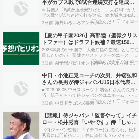
平がカブス戦で8試合連続安打を達成、
めの…
鈴木誠也は4試合連続でタイムリーヒッ
⊙ 韓国人「8試合連続安打だと…」大谷翔平がカ
ト放つも侍ジャパン勢は敗北
ブス戦で8試合連続安打を達成、鈴木誠也は4試合
連続でタイムリーヒット放つも侍ジャパン勢は敗
3日前
海外いろいろアンテナ
北クロード-韓国の反応まとめ⊙ 永住外国人の条
件変更へ →収入・日本語能力・生活状況を厳しく
【夏の甲子園2026】高部陸（聖隷クリス
確認トッポギ注意報！⊙ 中国人「日本のリアルな
トファー）はドラフト候補？最速150キ
仕事の…
ロ左腕の球種・出身中学・進路を調査
2026年夏の甲子園で「大会屈指の左腕」として注
目したいのが、聖隷クリストファーのエース・高
部陸投手です。 最速は150キロ。 左腕としては高
3日前
AI予想パビリオン | 調べたい未来をAIで試作する
校生トップクラスのスピードを誇り、2026年春に
は侍ジャパンU-18日本代表候補にも選出されまし
中日・小池正晃コーチの次男、井端弘和
た。 2025年夏には2年生エースとして聖…
さんの長男が侍ジャパンU15日本代表に
選出される
■2026.08.05 中日スポーツ 井端弘和さんの長男・
巧、親子そろって侍ジャパンのユニホーム、小池
コーチ次...
3日前
中日ドラゴンズ要素
【悲報】侍ジャパン「監督やって」イチ
ロー・松井秀喜「いやです」侍「しゃー
ない井口でええか…」
《侍ジャパン監督》「イチローには断られ、松井
秀喜には門前払い…」井口資仁“初のメジャーリ