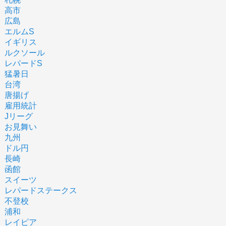
高市
広島
エルムS
イギリス
ルクソール
レパードS
猛暑日
台湾
唐揚げ
雇用統計
Jリーグ
お見舞い
九州
ドル円
長崎
函館
スイーツ
レパードステークス
不登校
浦和
レイピア