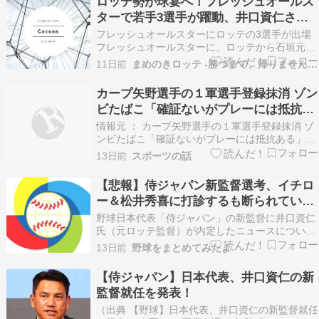
ロッテ勢が球宴へ！フレッシュオールス
暴行で…
ターで若手3選手が躍動、井口資仁さん
は4安打MVP
フレッシュオールスターにロッテの3選手が出場
フレッシュオールスターに、ロッテから石垣元気
投手、櫻井ユウヤ選手、岡村了樹選手が出場！パ
11日前
まめのきロッテ -勝つまで、帰りません。-
選抜の先発を任されたのは石垣投手。1回15球、1
四球、無安打、無失点。櫻井選手と岡村選手も、
カープ矢野選手の１軍選手登録抹消 ゾン
それぞれ1安打。櫻井選手は押し出し四球も選
ビたばこ「確証ないがプレーには抵抗あ
び、1打点…
る」鈴木球団本部長
情報元 ： カープ矢野選手の１軍選手登録抹消 ゾ
ンビたばこ「確証ないがプレーには抵抗ある」鈴
木球団本部長 ／ ガールズちゃんねる
13日前
スポーツの話
http://girlschannel.net/topics/6207157/ 1. 匿名
2026/07/17(金) 13:26:21 侍ジャパン…
【悲報】侍ジャパン新監督選考、イチロ
ー＆松井秀喜に打診するも断られていた
模様…ｗｗｗｗ
野球日本代表「侍ジャパン」の新監督に井口資仁
氏（元ロッテ監督）が内定したニュースについ
て、なんJ・おんJでの反応をまとめました。 報道
13日前
野球をまとめてみたよ
によると、WBCやロス五輪に向けた選考過程でリ
スト最上位だったイチロー氏や松井秀喜氏にもオ
【侍ジャパン】日本代表、井口資仁の新
ファーを出していたものの、断りや門前払いを食
監督就任を発表！
らっていた…
（出典 【野球】日本代表、井口資仁の新監督就任