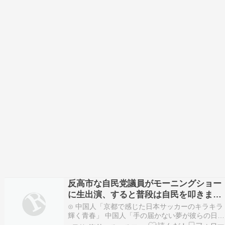
反高市な自民党議員がモーニングショー
に生出演、すると普段は自民を叩きまく
りの某出演者が……
⊙ 中国人「京都で感じた日本サッカーのキラキラ
輝く青春」 中国人「手の届かない夢が彼らの日
常」「これがスポーツ強国の姿」じゃぽにか反応