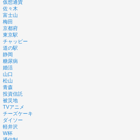
仮想通貨
佐々木
富士山
梅田
京都府
東京駅
チャッピー
道の駅
静岡
糖尿病
婚活
山口
松山
青森
投資信託
被災地
TVアニメ
チーズケーキ
ダイソー
軽井沢
W杯
通信制