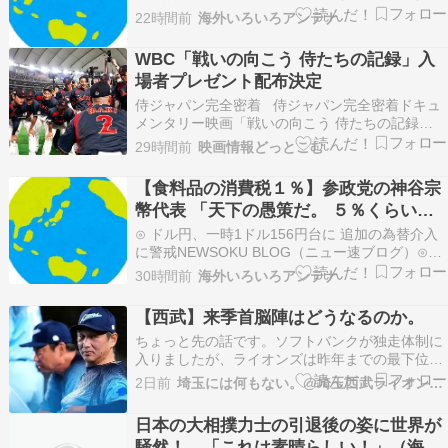
外の反応スポーツ⊙ 韓国人「8試合連続安打だ
22時間前
海外いろいろアンテナ
と…」大谷翔平がカブス戦で8試合連続安打を達
成、鈴木誠也は4試合連続でタイムリーヒット放
WBC「戦いの向こう 侍たちの記録」入
つも侍ジャパン勢は敗北クロード-韓国の反応ま
場者プレゼント配布決定
とめ⊙ 中国メ…
侍ジャパン完全密着 侍ジャパン完全密着ドキュ
メンタリー映画「戦いの向こう 侍たちの記録
2026 WORLD BASEBALL CLASSIC」が、 Netflix
29時間前
映画情報どっとこむ
での配信に続き、2026年8月 投稿 WBC「戦いの
向こう 侍たちの記録」入場者プレゼント配布決定
【食料品の消費税１％】参政党の神谷宗
は 映画情報…
幣代表 「天下の愚策だ。 ５％くらいの
一律減税でないと経済の後押しにならな
⊙ ドル円、一時1ドル156円台に 追加の為替介入
い」
に警戒NEWSOKU BLOG（ニュー速ブログ）⊙
【アホの大朝鮮】中国外務省、広島原爆投下に関
30時間前
海外いろいろアンテナ
して「同情を得ようと核被害者の立場を政治利
用」かたすみ速報⊙ 中国人「森保監督が最後に率
【西武】来季首脳陣はどうなるのか。
いるアジア杯でサッカー日本代表は優勝できると
ちょっと先の話です。ソフトバンクが独走体制に
思…
入りましたが、ライオンズは昨年までの最下位争
い常連から優勝争いをするチームになっていま
2日前
埼玉には何もない。@埼玉西武ライオンズブログ
す。個人的には、まだ再建期のチームだと思って
いるので、非常に健闘していると思います。大き
日本の大相撲力士の引退後の姿に世界が
な要因は、昨年オフの積極補強です。球団は広池
騒然！←「これは素晴らしい！」（海外