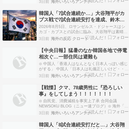
3日前
海外いろいろアンテナ
帳⊙ 【政治】高市首相、日銀総裁に「国債買い入
れ」要請 積極財政にらみ、金利抑制狙うえび速⊙
韓国人「7試合連続か…」大谷翔平がカ
中国人「森保一が日本サッカー協会と契約を延
ブス戦で7試合連続安打を達成、鈴木誠
長。ただし…
也は7試合ぶり19号で4年連続20発に王手
2026年8月5日、ロサンゼルス・ドジャースはシ
カゴ・カブスとの試合に臨み、大谷翔平は素晴ら
しい活躍を見せた。大谷は7試合連続安打を記録
3日前
海外の反応 クロード
し、最近6試合で4度目のマルチヒットを達成する
など、打棒の好調ぶりが続いている。 一方、カブ
【中央日報】猛暑のなか韓国各地で停電
ス側の鈴木誠也も7試合ぶりの本塁打を放ち、4年
相次ぐ…一部住民は避難も
連続2…
⊙ 中国人「香港人はなんとなく日本人っぽい感じ
がする」 中国人「日本人は礼儀正しいけど・・」
「常に何かに急いでいる」じゃぽにか反応帳⊙ 韓
3日前
海外いろいろアンテナ
国人「8試合連続安打だと…」大谷翔平がカブス
戦で8試合連続安打を達成、鈴木誠也は4試合連続
【戦慄】クマ、78歳男性に『恐ろしい
でタイムリーヒット放つも侍ジャパン勢は敗北ク
事』をしてしまう！！！！！！！
ロード-…
⊙ 自民党、消費減税を事実上了承 合同会議
NEWSOKU BLOG（ニュー速ブログ）⊙ 海外「日
本に行ったらラーメンよりもコレがオススメだ
3日前
海外いろいろアンテナ
よ」まるっと翻訳⊙ 【MLB】俺が日本の電車に乗
るとドジャースが大型補強するんだが → 「その
韓国人「8試合連続安打だと…」大谷翔
まま電車に乗り続けろ」「日本に引っ越させるた