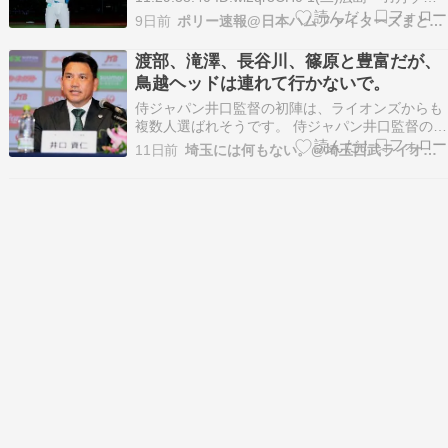
ビタバコで逮捕 2(遊)広島・矢野ゾンビタバコ売
9日前
ポリー速報@日本ハムファイターズまとめブログ
人とのベッド写真流出で登録抹消 3(中)ヤクルト
12球団最速で貯金10 4(一)巨人・阿部監督、娘に
渡部、滝澤、長谷川、篠原と豊富だが、
暴行で…
鳥越ヘッドは連れて行かないで。
侍ジャパン井口監督の初陣は、ライオンズからも
複数人選ばれそうです。 侍ジャパン井口監督の初
陣は、出場制限のあるアジアプロ野球チャンピオ
11日前
埼玉には何もない。@埼玉西武ライオンズブログ
ンシップとなります。出場出来るのは、24歳以
下、または入団3年目以内の選手、オーバーエイ
ジ枠は29歳以下3選手となります。この世代とな
ると、ライオ…