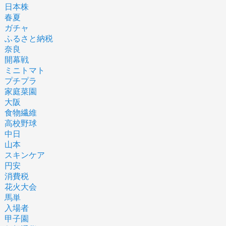
日本株
春夏
ガチャ
ふるさと納税
奈良
開幕戦
ミニトマト
プチプラ
家庭菜園
大阪
食物繊維
高校野球
中日
山本
スキンケア
円安
消費税
花火大会
馬単
入場者
甲子園