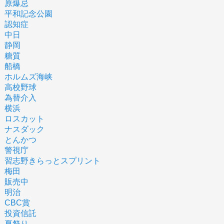
原爆忌
平和記念公園
認知症
中日
静岡
糖質
船橋
ホルムズ海峡
高校野球
為替介入
横浜
ロスカット
ナスダック
とんかつ
警視庁
習志野きらっとスプリント
梅田
販売中
明治
CBC賞
投資信託
夏祭り