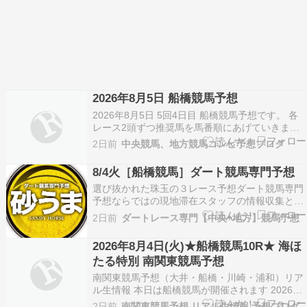
2026年8月5日 船橋競馬予想
2026年8月5日 5回4日目 船橋競馬予想です。 各
レース2頭ずつ推奨馬を馬番順にあげていきま
す。 1R 3,6 2R ガーベラスプリント ３歳 選抜馬
2日前
中央競馬、地方競馬コンピ予想ブログ
ア 5,6 3R 2,4 4R 2,3 5R 3,5 6R ４０周年ありが
とう株式会社柊ソフト開発 Ｃ１(一) 2,10 7R…
8/4火［船橋競馬］ダート競馬専門予想
選び抜かれた珠玉の３レース予想ダート競馬専門
予想ならではの現地滞在スタッフの情報収集と、
長年積み上げ築いた独自のレース分析で馬券攻略
2日前
ダートレース専門【中央+地方】競馬予想
しますダートグレードレース〈交流重賞〉伏兵馬
が台頭する中波乱、ポジション争いに対応する機
2026年8月4日(火)★船橋競馬10R★ 海ほ
動力が鍵！8月8日（土）第31回 エルムステーク
たる特別 南関東競馬予想
ス〈G3〉予…
南関東競馬予想（大井・船橋・川崎・浦和）リア
ル生情報 本日は船橋競馬が開催されます 2026年
8月4日(火)船橋競馬10R海ほたる特別 要注意!!情
2日前
南関東競馬予想 リアル生情報 予想ブログ