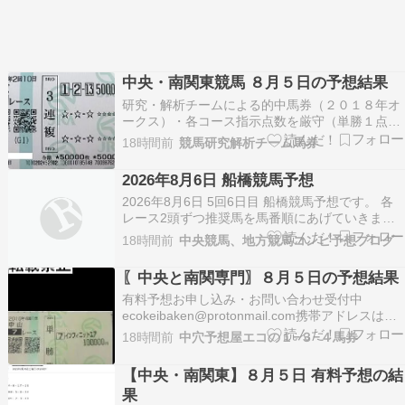
中央・南関東競馬 ８月５日の予想結果
研究・解析チームによる的中馬券（２０１８年オ
ークス）・各コース指示点数を厳守（単勝１点・
馬連３点・３連複４点）した上での結果・実際に
18時間前
競馬研究解析チーム馬券
予想し、的中したレースを記載・毎日夕方～夜に
遅滞なく結果発表※有料予想お申し込みの連絡先
2026年8月6日 船橋競馬予想
k_k_keiba@yahoo.com までお願い致します有…
2026年8月6日 5回6日目 船橋競馬予想です。 各
レース2頭ずつ推奨馬を馬番順にあげていきま
す。 1R 4,6 2R 3,4 3R 1,9 4R ウミネコスプリン
18時間前
中央競馬、地方競馬コンピ予想ブログ
ト ３歳 選抜馬イ 5,7 5R 5,7 6R 3,6 7R 疾風迅雷
スプリント Ｃ２ 選抜馬イ 2,5 8R 獅…
〖中央と南関専門〗８月５日の予想結果
有料予想お申し込み・お問い合わせ受付中
ecokeibaken@protonmail.com携帯アドレスはこ
ちらからの案内メールが届かない可能性がありま
18時間前
中穴予想屋エコの１−３−４馬券
すので、フリーメール等をご用意下さい。主な的
中を発表各有料予想のルール（買い方・指示レー
【中央・南関東】８月５日 有料予想の結
ス数・点数等）は こちら を御参照下さい。…
果