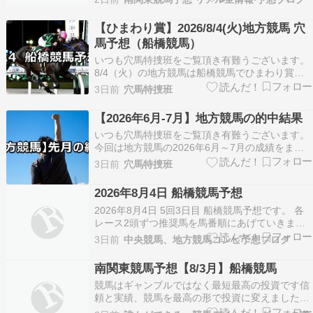
報馬 9番ゼアシュネル 10番アルゴナヴィス にほ
んブログ村
【ひまわり賞】2026/8/4(火)地方競馬 穴
馬予想（船橋競馬）
いつも穴馬特捜班をご覧頂き有難うございます。
8/4（火）の地方競馬は船橋競馬でひまわり賞が
開催されます。 穴馬特捜班では地方競馬でも荒れ
3日前
穴馬特捜班
る要素の高い南関東競馬（大井、川崎、船橋、浦
和）、地方交流重賞の予想を配信を行っていま
【2026年6月-7月】地方競馬の的中結果
す。 ブログでは各会場のメインレースと厳選レー
いつも穴馬特捜班をご覧頂き有難うございます。
スの穴馬を…
今回は地方競馬の2026年6月～7月の成績をまと
めていきます。 穴馬特捜班では地方競馬でも荒れ
3日前
穴馬特捜班
る要素の高い南関東競馬（大井、川崎、船橋、浦
和）、ダートグレード競走に絞って予想配信を行
2026年8月4日 船橋競馬予想
っております。 ブログでの無料予想はあります
2026年8月4日 5回3日目 船橋競馬予想です。 各
が、「穴…
レース2頭ずつ推奨馬を馬番順にあげていきま
す。 1R 2,3 2R 6,8 3R 4,8 4R 2,7 5R 5,6 6R 4,9
3日前
中央競馬、地方競馬コンピ予想ブログ
7R 3,7 8R 3,4 9R ひまわり賞 ３上 オープン 2,6
10R 海ほたる特別 Ａ…
南関東競馬予想【8/3月】船橋競馬
競馬はギャンブルではなく最短最高の投資です信
頼と実績、競馬を最高の形で投資に変えました競
馬場や開催時期やレース内容に応じ柔軟に馬券戦