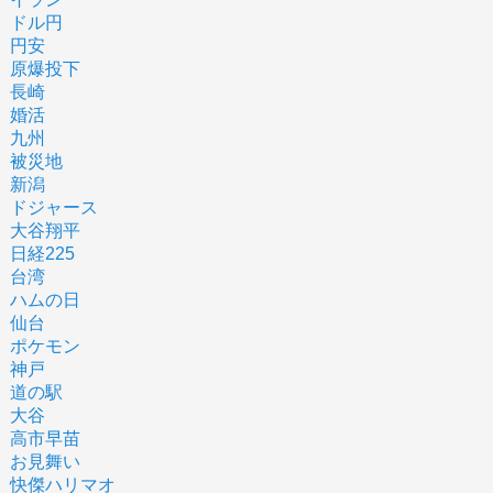
ドル円
円安
原爆投下
長崎
婚活
九州
被災地
新潟
ドジャース
大谷翔平
日経225
台湾
ハムの日
仙台
ポケモン
神戸
道の駅
大谷
高市早苗
お見舞い
快傑ハリマオ