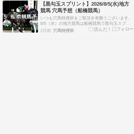
村
【黒勾玉スプリント】2026/8/5(水)地方
競馬 穴馬予想（船橋競馬）
いつも穴馬特捜班をご覧頂き有難うございます。
8/5（水）の地方競馬は船橋競馬で黒勾玉スプリ
ントが開催されます。 穴馬特捜班では地方競馬で
2日前
穴馬特捜班
も荒れる要素の高い南関東競馬（大井、川崎、船
橋、浦和）、地方交流重賞の予想を配信を行って
います。 ブログでは各会場のメインレースと厳選
レースの…