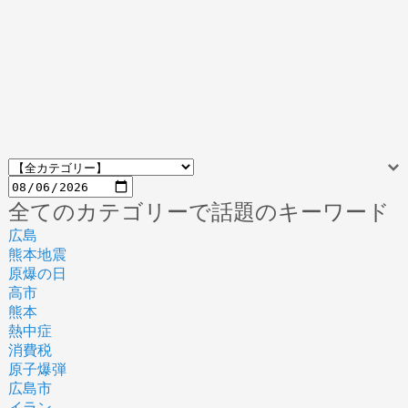
全てのカテゴリーで話題のキーワード
広島
熊本地震
原爆の日
高市
熊本
熱中症
消費税
原子爆弾
広島市
イラン