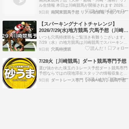
ル生情報 本日は川崎競馬が開催されます 2026年
7月29日(水)川崎競馬5R 要注意!!情報馬 5番アス
9日前
南関東競馬予想 リアル生情報 予想ブログ
クアーバンシー 7番キタノチャンス にほんブログ
村
【スパーキングナイトチャレンジ】
2026/7/29(水)地方競馬 穴馬予想（川崎競
馬）
いつも穴馬特捜班をご覧頂き有難うございます。
7/29（水）の地方競馬は川崎競馬でスパーキング
ナイトチャレンジが開催されます。 穴馬特捜班で
9日前
穴馬特捜班
は地方競馬でも荒れる要素の高い南関東競馬（大
井、川崎、船橋、浦和）、地方交流重賞の予想を
7/28火［川崎競馬］ダート競馬専門予想
配信を行っています。 ブログでは各会場のメイン
選び抜かれた珠玉の３レース予想ダート競馬専門
レース…
予想ならではの現地滞在スタッフの情報収集と、
長年積み上げ築いた独自のレース分析で馬券攻略
9日前
ダートレース専門【中央+地方】競馬予想
します---次回8月【第1週】予想配信募集中！8月
1日（土）〜8月7日（金）分の7日間予想は今週7
月31日（金）の午後12時に受付締切です---競
馬…