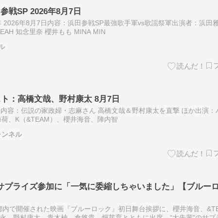
戦SP 2026年8月7日
2026年8月7日内容：浜田参戦SP最強歌手軍vs歌謡祭軍出演者：浜田雅
EAH 知念里奈 櫻井もも MINA MIN
ル
スト：高橋文哉、野村康太 8月7日
月7日内容：伝説の家政婦・志麻さん 高橋文哉＆野村康太を直撃 ほか出演：
荷、K（&TEAM）、櫻井海音、陣内智
ャンネル
のサプライズ参加に「一気に委縮しちゃいました」【ブルー
都内で開催された映画『ブルーロック』初日舞台挨拶に、櫻井海音、&TE
綱啓永、野村康太、青木柚、倉悠貴、畑芽育とともに出席。“大先輩”のサプ