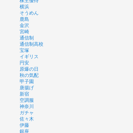
株主優待
横浜
そうめん
鹿島
金沢
宮崎
通信制
通信制高校
宝塚
イギリス
円安
原爆の日
秋の気配
甲子園
唐揚げ
新宿
空調服
神奈川
ガチャ
佐々木
伊藤
銀座