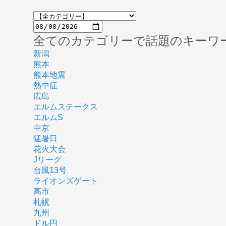
全てのカテゴリーで話題のキーワ
新潟
熊本
熊本地震
熱中症
広島
エルムステークス
エルムS
中京
猛暑日
花火大会
Jリーグ
台風13号
ライオンズゲート
高市
札幌
九州
ドル円