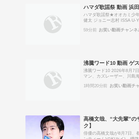
ハマダ歌謡祭 動画 浜田参
ハマダ歌謡祭★オオカミ少年 
健太 ジョニー志村 ISSA U-Y
59分前
お笑い動画チャンネ
沸騰ワード10 動画 ゲ
沸騰ワード10 2026年8
マン、カズレーザー、川島海
1時間20分前
お笑い動画チ
高橋文哉、“大先輩”
ク】
俳優の高橋文哉が8月7日、
ンティーム)のK(ケイ)、