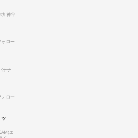
功 神谷
バナナ
ロッ
AM(エ
ライズ