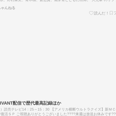
きを読む ≫ 窪田正孝 高橋文哉 ブルーロック…
ちゃんねる
VIVANT配信で歴代最高記録ほか
）読売テレビ14：25～15：30 【アメリカ横断ウルトラクイズ】新Ｍ
復活ＳＰ ご視聴ありがとうございました????来週は放送お休みです??