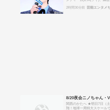
参加に驚きの声を上げた。 続
2時間30分前
芸能エンタメ
8/20夜会ニノちゃん・
関西のかたへ ★明日7日（土
翔！地球一周特大スケールで