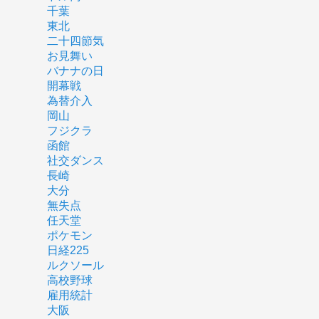
千葉
東北
二十四節気
お見舞い
バナナの日
開幕戦
為替介入
岡山
フジクラ
函館
社交ダンス
長崎
大分
無失点
任天堂
ポケモン
日経225
ルクソール
高校野球
雇用統計
大阪