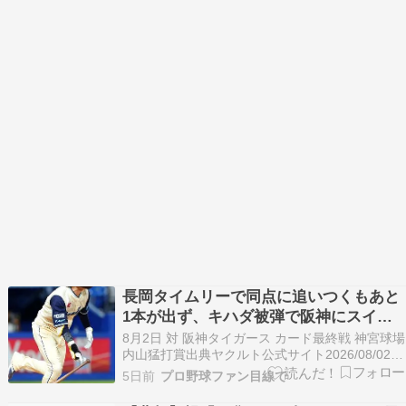
長岡タイムリーで同点に追いつくもあと
1本が出ず、キハダ被弾で阪神にスイー
プされる
8月2日 対 阪神タイガース カード最終戦 神宮球場
内山猛打賞出典ヤクルト公式サイト2026/08/02
このカード、多少の違いはありますが、同じ展開
5日前
プロ野球ファン目線で
で遂に3タテされました。 実力差です。 ヤクルト
少しは成長の歩みが見れればですが、どうも一向