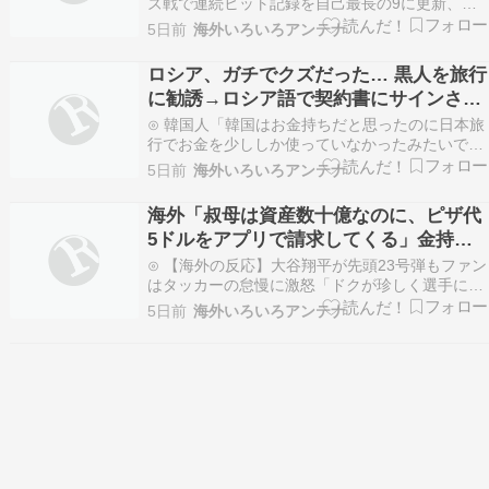
ズ戦で連続ヒット記録を自己最長の9に更新、ホ
ワイトソックスの連勝継続クロード-韓国の反応
5日前
海外いろいろアンテナ
まとめ⊙ 中国人「サッカー日本代表、より現実的
な目標を定めた模様」 中国人「妥当な目標」「一
ロシア、ガチでクズだった… 黒人を旅行
歩一歩着実に」じゃぽにか反応帳⊙ 中国人「サッ
に勧誘→ロシア語で契約書にサインさせ
カー中国…
られる→前線で大量戦死！
⊙ 韓国人「韓国はお金持ちだと思ったのに日本旅
行でお金を少ししか使っていなかったみたいで
す」かんにゅー -韓国の反応-⊙ エルドアンとは何
5日前
海外いろいろアンテナ
者か——スラム街のサッカー少年が、詩の朗読で
投獄され、クーデターを生き延びて「新オスマン
海外「叔母は資産数十億なのに、ピザ代
の皇帝」と呼ばれるまでネトウヨにゅーす⊙ 韓国
5ドルをアプリで請求してくる」金持ち
人「韓国…
がやってると思ってたことは全部嘘だっ
⊙ 【海外の反応】大谷翔平が先頭23号弾もファン
た…
はタッカーの怠慢に激怒「ドクが珍しく選手に怒
っている…」マニア・オブ・フットボール 〜名将
5日前
海外いろいろアンテナ
からの提言〜⊙ 海外「触れば知識が入るのに全部
読めって、それ吸収してなくない？」読書の超能
力に総ツッコミ…Ask Reddit まとめ⊙ 韓国…