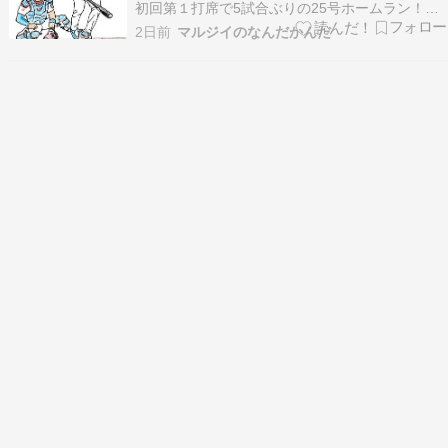
初回第１打席で5試合ぶりの25号ホームラン！
（打球速度約177.3㌔ 飛距離約114.6㍍ 打球角度
2日前
マルジイのなんだかんだ
20度） ８回第５打席で26号ホームラン！ （打球
速度約161.9㌔ 飛距離約111.9㍍ 打球角度23度）
打撃成績は 5打数…