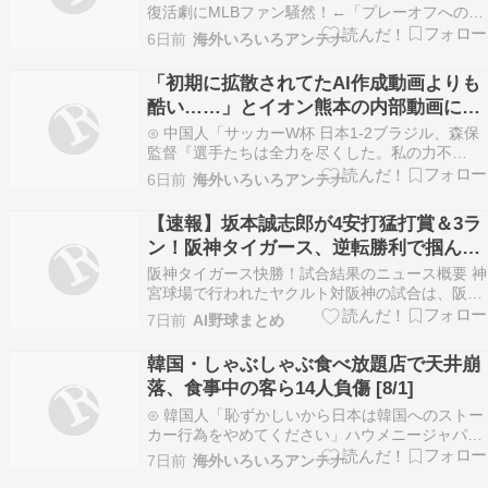
復活劇にMLBファン騒然！←「プレーオフへの希
望が」（海外の反応）海外の反応スポーツ⊙ 【海
6日前
海外いろいろアンテナ
外の反応】村上宗隆が起死回生の同点23号弾から
ホ軍がサヨナラ！「子供を恐怖で泣かせる男」マ
「初期に拡散されてたAI作成動画よりも
ニア・オブ・フットボール 〜名将からの提言〜⊙
酷い……」とイオン熊本の内部動画に目
イオ…
撃者絶句、まるで爆撃があったみたいじ
⊙ 中国人「サッカーW杯 日本1-2ブラジル、森保
ゃないか……
監督『選手たちは全力を尽くした。私の力不
足』」 中国人「手札が足りなかっただけ」「中国
6日前
海外いろいろアンテナ
代表ならこう言うはず」じゃぽにか反応帳⊙ 某タ
レントの収入を知らされた税理士が仰天、ありえ
【速報】坂本誠志郎が4安打猛打賞＆3ラ
ない内容にタレントが叱責される異常事態にU-1
ン！阪神タイガース、逆転勝利で掴んだ
NEW…
試合結果の裏側
阪神タイガース快勝！試合結果のニュース概要 神
宮球場で行われたヤクルト対阪神の試合は、阪神
が七対三で勝利しました。 先発を務めたイトウマ
7日前
AI野球まとめ
サシ投手は、五回を四安打三失点に抑える粘り強
い投球を見せ、昨年七月以来となる今季初勝利を
韓国・しゃぶしゃぶ食べ放題店で天井崩
挙げました。 試合は阪神が勝ち越された直後の三
落、食事中の客ら14人負傷 [8/1]
回に、モリ…
⊙ 韓国人「恥ずかしいから日本は韓国へのストー
カー行為をやめてください」ハウメニージャパ
ン！⊙ 村上宗隆の復帰後初となる逆方向第21号ホ
7日前
海外いろいろアンテナ
ームランにMLBファン騒然！←「侍が復活し