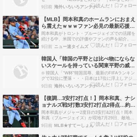
ログ⊙ 三笘薫、結婚式投稿が突然消滅…ファン
9日前
海外いろいろアンテナ
「まさか離婚？」と騒然News@フレ速⊙ 【海外
の反応】日本と韓国との間でパスポートやビザな
【MLB】岡本和真のホームランにおまえ
しで自由な移動を可能にする議論があるらしいぞ
ら震えたｗｗｗファン必見の最新応援情
→ 「両国…
報まとめ
岡本和真がトロント・ブルージェイズでの活躍を
続ける中、米国での評価やファンの声を紹介。彼
の特異な打撃技術が注目を集め、今後の成績向上
9日前
ニュー速タイムズ
に期待が寄せられている。 「ワオ、どうやって打
ったんだ」“猛打賞”岡本和真、米解説者が感心し
韓国人「韓国の平野とは比べ物にならな
た"悪球打ち"「ああ、すごくうまく腕をたたんで
いスケールを持っている関東平野の威厳
いるね」 …
をご覧ください・・・」
⊙ 韓国人「“W杯”韓国屈辱、最新のFIFAランキン
グで32位に墜落・・・日本は17位に浮上しアジア
首位をキープ」→「日本はすごいね・・・」「あ
9日前
海外いろいろアンテナ
れでも高いｗ32強も行けなかったんだが」「認め
るべきことを認めていたら国民たちもここまで叩
【復調…3安打2打点！】岡本和真、ナシ
かなかったのではないか？」海外の反応 お隣速
ョナルズ戦5打数3安打2打点2得点…約1
報…
ヶ月ぶり猛打賞で復調の兆し！
岡本和真がメジャー2度目の3安打&2打点！岡本
和真（ブルージェイズ）が現地7月29日、敵地ナ
ショナルズ戦に「3番・一塁」でスタメン出場。5
9日前
MLB★すてーしょん
打数3安打2打点2得点の活躍でチームの5-2逆転勝
利に大きく貢献した。初回右前打で出塁、7回左