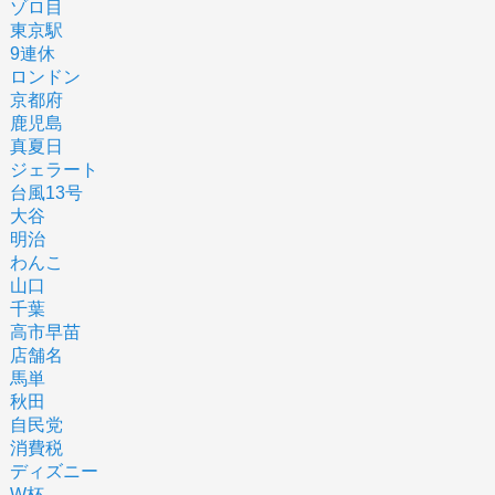
ゾロ目
東京駅
9連休
ロンドン
京都府
鹿児島
真夏日
ジェラート
台風13号
大谷
明治
わんこ
山口
千葉
高市早苗
店舗名
馬単
秋田
自民党
消費税
ディズニー
W杯