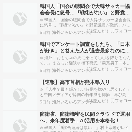
か？←「日本も注目するはずだ」（海外の反応）
韓国人「国会の聴聞会で大韓サッカー協
海外の反応スポーツ⊙ 中国人「日本人の外食時の
会会長に怒号…『戦術がない』と野党議
習慣につ…
員が激怒」
⊙ 韓国人「国会の聴聞会で大韓サッカー協会会長
に怒号…『戦術がない』と野党議員が激怒」パン
コリ⊙ 江別大学生リンチ殺人、主犯格に無期懲役
5日前
海外いろいろアンテナ
求刑 →遺族「頃したいほど憎い。極刑を望む」
News@フレ速⊙ 韓国人「日本人たちが韓国の食
韓国でアンケート調査をしたら、「日本
堂に来たら驚くことをご覧ください・・・」
が好き」と答えた人が過去最多なのに
→「」海外の…
「日本は歴史に対する反省がまだ足りな
⊙ 海外「おもちゃの馬に乗って〇〇を降りるなん
い」と答えた人が75%もwww
て…」まるっと翻訳⊙ 橋下徹氏「男系男子一本や
りでやっていけるなら世界各国の王室はすべて残
5日前
海外いろいろアンテナ
っているはず」説明 8/3国難にあってもの申
す！！⊙ 韓国でアンケート調査をしたら、「日本
【速報】高市首相が熊本県入り
が好き」と答えた人が過去最多なのに「日本は歴
⊙ 「人生で最も輝かしい時期を燃やし尽くした」
史に対する…
と中国メディアが韓国の若年層を揶揄、再び高値
をつける日が来たとしても何の意味も持たないU-
5日前
海外いろいろアンテナ
1 NEWS.⊙ 韓国ロケット「ヌリ号」5回目の打ち
上げ再延期へ…10月下旬が有力、群集衛星のスラ
防衛省、防衛機密を民間クラウドで運用
スター交換が影響かたすみ速報⊙ 海外「これは
へ、来年度着手…AI活用を本格化！
貴…
⊙ 韓国人「9試合連続は凄い…」村上宗隆がレイ