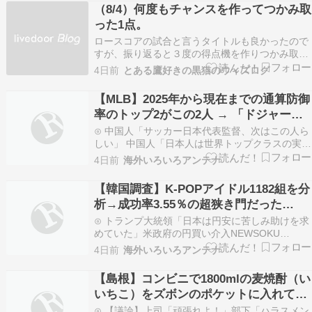
げました。 試合は1点を追う9回裏、5試合ぶりに
（8/4）何度もチャンスを作ってつかみ取
先発起用されたジェイソン・ボスラーがヤクルト
った1点。
の守護神…
ロースコアの試合と言うタイトルも良かったので
すが、振り返ると３度の得点機を作りつかみ取っ
た１点でした。 初回は、２アウト１塁からライト
4日前
とある鷹好きの黒猫のウィズログ
への２ベースで先制点とられたかと思いました
が、柳町があきらめずに内野へ送球。ホームへ進
【MLB】2025年から現在までの通算防御
塁しようとしてたレイエスを止めました。 ２・３
率のトップ2がこの2人 → 「ドジャース
塁の場面、セカ…
は野球を壊している」「頼むからサラリ
⊙ 中国人「サッカー日本代表監督、次はこの人ら
ーキャップとフロアを設定してくれ」
しい」 中国人「日本人は世界トップクラスの実用
主義」「大金を積んで彼を引き抜こう」じゃぽに
4日前
海外いろいろアンテナ
か反応帳⊙ 【屈辱のプーチン】習近平に「値切ら
れ」「無視され」まるで主従関係…苦境深刻化の
【韓国調査】K-POPアイドル1182組を分
ロシアが中国の属国になりつつある背景かたすみ
析→成功率3.55％の超狭き門だった…
速報⊙ 【…
⊙ トランプ大統領「日本は円安に苦しみ助けを求
めていた」米政府の円買い介入NEWSOKU
BLOG（ニュー速ブログ）⊙ 【海外の反応】「日
4日前
海外いろいろアンテナ
本で何が起きているんだ…」大阪の反移民デモと
ジョーカー市議の過激発言に海外から批判殺到
【島根】コンビニで1800mlの麦焼酎（い
Red4 海外の反応まとめ⊙ 外国人「日本人って結
いちこ）をズボンのポケットに入れて万
局どの…
引き…54歳無職の男を逮捕 他の商品は会
⊙ 【議論】上司「頑張れよ！」部下「ハラスメン