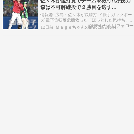
佐々木が猛打賞でチームを救う!!好投の
前打で勝ち越しホームイン、8回には2点タイムリ
森は不可解継投で２勝目を逃す…
ー…
情報源: 広島・佐々木が決勝打 ド派手ガッツポー
ズ 最下位転落危機救った「ほっとした気持ち」
勝負強さも発揮プロ初猛打賞 昨日の東京は激しい
12日前
Ｍａｇｅちゃんの鯉恋日記其の4
雨が降ったりやんだりと不安定な天気。アタクシ
も午前中千葉の方に梨を買いに行ってね […] The
post 佐々木が猛打賞でチームを救う!!…