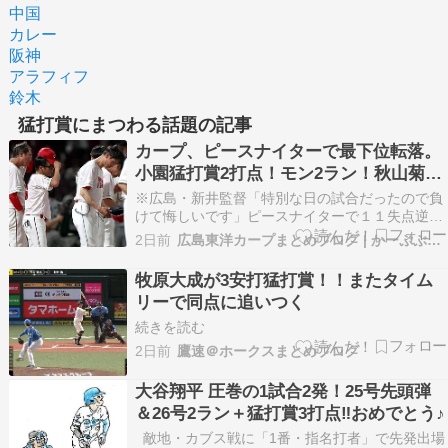
中国
カレー
阪神
アラフィフ
鈴木
猛打賞にまつわる話題の記事
カープ、ピースナイターで最下位転落。
小園猛打賞2打点！モン2ラン！秋山菊池
泰名原マルチ！ファビ1打点！14安打1発
※広島・新井監督「特別な日の試合だったので負
7得点の反撃も逆転負け【広島7-11巨人/
けて悔しいです」ピースナイターで１１失点逆転
負け 627: ぶーんと飛躍するななC⊂( ●▲●)⊃
試合結果】
2日前
広島東洋カープまとめブログ | かーぷぶーん
26/08/06(木) 22:07:26 ID:4A.vs.L62 ピースナイ
ターで最下位転落…うん… 608: ぶーんと飛躍す
牧原大成が3安打猛打賞！！またタイム
るななC…
リーで同点に追いつく
続きを読む
2日前
鷹速＠ホークスまとめブログ
大谷翔平 圧巻の1試合2発！25号先頭弾
＆26号2ラン＋猛打賞3打点‼おめでとう♪
敵地・カブス戦に「1番・指名打者」で先発出場