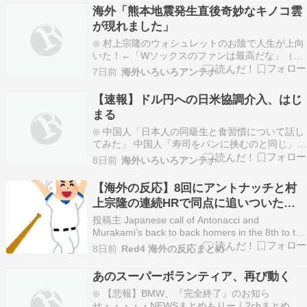
海外「熊本地震発生直後奇妙なキノコ雲
が現れました」
⊙ 村上宗隆のウォシュレットのお陰で人生が上向
いた！←「Wソックスのファンは最高だな」（海
外の反応）海外の反応スポーツ⊙ 台湾・中国・日
7日前
海外いろいろアンテナ
本のSNSを埋め尽くす「釜山病」とは？トッポギ
注意報！⊙ 韓国人「2026W杯の最終順位をご覧く
【速報】ドル円への日米協調介入、はじ
ださい・・・」→「日本との差がものすごいな
まる
ｗ」「…
⊙ 中国人「日本人の同級生と食習慣について話し
てみた」 中国人「寿司をパンに挟むのと同じ」
「カレーうどんは一体何なのだろう」じゃぽにか
8日前
海外いろいろアンテナ
反応帳⊙ 中国人「サッカー日本代表と世界の強豪
との差がますます縮まっている。原因は何？」 中
【海外の反応】8回にアントナッチと村
国人「日本人は最近のモデルに向いている」「強
上宗隆の連続HRで同点に追いついた時
くならない…
の日本語実況が熱すぎる → 「MLB TVの
投稿主 Japanese call of Antonacci and
副音声にしてくれ」「村上の本塁打は多
Murakami’s back to back homers in the 8th to tie
the game byu/WhiteSoxArchive inwhitesox 【海
くの人を元気づけてる」
8日前
Red4 海外の反応まとめ
外の反応】ネスタ「息子はイ…
あのスーパーボランティア、再び動く
⊙ 【悲報】BMW、『完全終了』のお知ら
せ・・・・・NEWSまとめもりー｜2chまとめブ