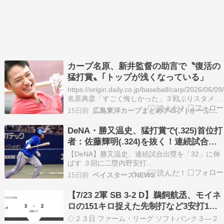
カープ名原、新井監督の助言で〝復活の
猛打賞〟｢トップが浅くなっている」
https://origin.daily.co.jp/baseball/carp/2026/06/09
名原典彦「すごく悔しかった」３戦ぶりスタメン
で猛打賞 新井監督の教えを実践「結果が出て良か
15日前
広島東洋カープまとめブログ | かーぷぶーん
った」７月は低調で月間打率は１割台。新井監督
の指導を実践し「監督から『トップが浅くなっ…
DeNA・勝又温史、猛打賞で(.325)首位打
者：佐藤輝明(.324)を抜く！連続試合出
塁を「32」に伸ばす
【DeNA】勝又温史、連続試合出塁を「32」に伸
ばす ３回に二塁内野安打
https://t.co/vrhFRmExVH— ふくださん
15日前
ベイスターズNEWS
(@fukudasun) July 24, 2026 続きを読む
【7/23 2軍 SB 3-2 D】鵜飼航丞、モイネ
ロの151キロ捉えた先制打など3安打1打
点1盗塁！！
◇２３日 ファーム・リーグ ソフトバンク３―２