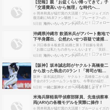
【悲報】親「お盆くらい帰ってきて」子
に兆し見えずです。 急には無理ですが…
「交通費高いから無理」な時代へ…
⊙ 岡本和真が猛打賞の大活躍！ブルージェイズの
復活劇にMLBファン騒然！←「プレーオフへの希
望が」（海外の反応）海外の反応スポーツ⊙ 中国
5日前
海外いろいろアンテナ
人「サッカーW杯 日本1-2ブラジル、号泣する日
本人ファンをブラジル人ファンが慰める」 中国人
沖縄県沖縄市 飲酒米兵がアパート敷地で
「これがスポーツの意義」「中国代表に感謝」じ
下半身露出、公然わいせつ容疑で逮捕
ゃぽ…
[8/2]
⊙ 川口春奈＆板倉滉 結婚と第１子妊娠を発表
「お腹には私たちの赤ちゃんもいます」「笑顔の
絶えない家庭を」直筆の連名コメント全文 [8/2]国
6日前
海外いろいろアンテナ
難にあってもの申す！！⊙ 外国人「まるで魔法
だ！！！こんな美味しそうなハンバーグ屋を2人
【阪神】坂本誠志郎がヤクルト高橋奎二
だけで回すなんて俺らの国じゃ無理だぞ・・・」
から放った執念の3ラン！「将司が粘っ
かいにち…
てくれたので…」今季初猛打賞の裏側に
阪神・坂本誠志郎が、ヤクルト・高橋奎二から値
隠されたバッテリーの絆
千金の3ランホームランを放ち、今季初の猛打賞
を達成しました。ヒーローインタビューで語った
6日前
一緒に阪神タイガースを応援しよう！
「将司が粘ってくれたので」という一言には、女
房役としてエースを支え続けた坂本らしい思いが
米海兵隊軽装甲偵察部隊員、先進偵察車
込められていました。坂本誠志郎 坂本 誠志郎
両(ARV)の各種モデルを実際に操作！
（さかもと せ…
⊙ 岡本和真が猛打賞の大活躍！ブルージェイズの