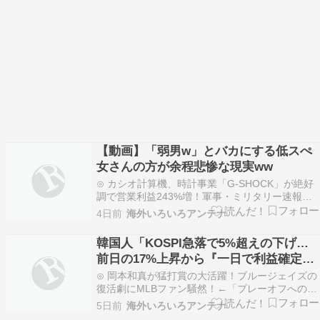
【動画】「弱男w」とバカにする低スぺ
女さんの方が余程悲惨な現実ww
⊙ カシオ計算機、時計事業「G-SHOCK」が絶好
調で営業利益243%増！軍事・ミリタリー速報☆
彡⊙ 韓国人「プロ野球の試合の温度が64度になり
4日前
海外いろいろアンテナ
ました」ハウメニージャパン！⊙ 【動画】「弱男
w」とバカにする低スぺ女さんの方が余程悲惨な
韓国人「KOSPI急落で5%超えの下げ…
現実wwひえたコッペパン⊙ 中国人「ニューヨ
前日の17%上昇から『一日で利益確定売
ー…
り』に転換」
⊙ 岡本和真が猛打賞の大活躍！ブルージェイズの
復活劇にMLBファン騒然！←「プレーオフへの希
望が」（海外の反応）海外の反応スポーツ⊙ 大谷
5日前
海外いろいろアンテナ
ドジャースを止められるのはWソックスだけなの