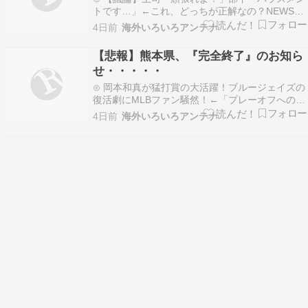
計していた
トです…」←これ、どっちが正解なの？NEWSま
とめもりー｜2chまとめブログ⊙ 海外「叔母は資
4日前
海外いろいろアンテナ
産数十億なのに、ピザ代5ドルをアプリで請求し
てくる」金持ちがやってると思ってたことは全部
【悲報】熊本県、『完全終了』のお知ら
嘘だった…Ask Reddit まとめ⊙ 熊本県警、…
せ・・・・・
⊙ 岡本和真が猛打賞の大活躍！ブルージェイズの
復活劇にMLBファン騒然！←「プレーオフへの希
望が」（海外の反応）海外の反応スポーツ⊙ 韓
4日前
海外いろいろアンテナ
国・広川産ノリ 日本に輸出＝すしチェーンに供給
へかたすみ速報⊙ 高市派が圧倒的な優位に立った
自民税調、だが石破Gが徹底的な妨害戦術に出て
おり………