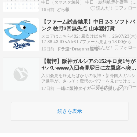
中日（タマスタ筑後） 中日・鵜飼航丞外野手（２
７）が２３日、ファーム・リーグのソフトバンク
16日前
どら報
戦（タマスタ筑後）に「４番・指名打者」で先発
出場し、先制適時打を放つなど３安打１打点、１
【ファーム試合結果】中日 2-3 ソフトバ
盗塁の活躍で１軍再昇格をアピールした。 鵜飼が
ンク 牧野3回無失点 山本猛打賞
有言実行の…
スコアはこちら482: 風吹けば名無し 26/07/23(木)
17:38:43 ID:vA.k6.L7ファーム見よう18:00からや
で 続きを読む
16日前
ドラ速~Dragons速報~
【驚愕】阪神ガルシアの152キロ虎1号が
ヤバいwww入団会見翌日に左翼席へ突き
刺さった衝撃の一部始終がコレwww
入団会見を終えたばかりの阪神・新外国人ガルシ
ア選手が、さっそく驚愕のパワーを見せつけまし
た！152キロの直球をとらえた完璧な“虎1号”の超
17日前
一緒に阪神タイガースを応援しよう！
速弾、その気になる詳細と現地の盛り上がりを余
すところなくお届けします！ オネルキ・ガルシア
“阪神ガルシア契約更新「来年はもっとチームの
力に」…
続きを表示