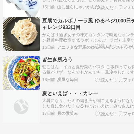
ました。 外食はしません。うどんやそうめんを
15日前
山に登らにゃいかんだに
て具なしで食べています。現場のつなぎのおに
などが余ればいただいております。 元々外呑み
豆腐でカルボナーラ風:ゆるベジ1000日
いごんち。家呑みに徹します。 外出も極力減ら
ャレンジ933日目
がんばり過ぎ女子の味方カンタンで時短なオン
ン野菜料理教室＠45ラボ（よんごーラボ）主宰
ゆるベジトップディレクターひこちゃんです。 
16日前
アニヲタな群馬のゆ
ベジ1000日チャレンジ933日目は ／カルボナー
そうめん＼そうめんをつけ汁で食べるのに飽き
皆生き残ろう
これオススメ❗️豆腐と調味料をぐるぐ…
朝ごはん：イカと夏野菜のパスタ ご飯作っても
る気がせず、なんでもかんでも一旦冷やしたり
る。 だからって、冷やしそうめんばかり食べて
16日前
炭屋な毎日
ダメだからね・・・ 栄養失調で、取り返しのつ
い病気になった人もいる。 ワタシ通常夏に食欲
夏といえば・・・カレー
が、今年はなんつー事・・・ みんな生き残ろ…
大暑になり、セミの鳴き声が聞こえるようにな
した夏に食べたくなるものといえは、みなさん
でしょうか ざるそば、そうめん、ところてん、
17日前
月の微笑み
ぎ、アイスクリーム(=^・^=) 私はうなぎは食べ
のですが、冷たいものだと、ところてん温かい
だと、カレーやモロヘイヤのスープです …