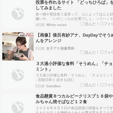
投票を作れるサイト 「どっちひろば」
「夏に激辛料理が食べたくなる」「食欲が落ち
してみました
き…
食べ物や普段使う道具って、人によってほんと
嫌いや、「いやこっちが定番でしょ」ってハッ
分かれることって良くありますね。あと色の好
4日前
White noise
無意識にありそうです。 こちらのサイトは他と
し方向性っていうか毛色が違うみたいです。 み
【画像】後呂有紗アナ、DayDayでそう
の「どっち？」に投票するサイト・どっちひろば
んをアレンジ
5日前
女子アナ画像専科
３大過小評価な食料「そうめん」「チョ
ミント」
３大過小評価な食料「そうめん」「チョコミン
- 芸能日和り 続きを読む
5日前
GatsBee
食品懸賞８つカルビークリスプ１６袋や
ルちゃん焼そばなど１２食
２０２６年８月５日の食品懸賞の情報を８つで
ＳＡＧＡＰＩＮ神崎そうめんや豊水梨８月２４