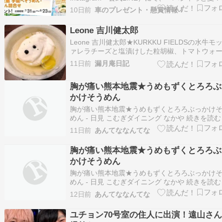
るっと夏！キャンペーン」が実施されています。
10日前
車のプレゼント・懸賞情報！
選で計16名様に、「富士フィルム インスタント
ラ instax mini Evo（ブラウン）」、「小豆島 
Leone 吉川健太郎
そうめん・う…
Leone 吉川健太郎★KURKKU FIELDSの水牛モ
ァレラチーズと塩漬けした粒胡椒、トマトウォ
ー&一番出汁、オリーブオイル★宮城の紫雲丹、
11日前
漏月庵日記
ーモンドミルクのムース、穂紫蘇★天草の海鰻
本山うにとうふ、マッシュポテト、青海苔のタ
胸が痛い熊本地震★うめもずくとろろぶ
★燻製にした北海道産岩牡蠣のフラ…
かけそうめん
胸が痛い熊本地震★うめもずくとろろぶっかけ
めん - 日見 こむぎダイニング なかや 続きを読む
11日前
あんてななんてな
胸が痛い熊本地震★うめもずくとろろぶ
かけそうめん
胸が痛い熊本地震★うめもずくとろろぶっかけ
めん - 日見 こむぎダイニング なかや 続きを読む
12日前
あんてななんてな
ユチョン70号室の住人に出演！遠山さ