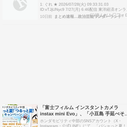
で1人前の量「イオン激安そうめん」の
1: ぐれ ★ 2026/07/28(火) 09:33:31.03
直な感想 ★4
ID:vTJjUNyc9 7/27(月) 6:46配信 東洋経済オン
ン 「そうめんではない新種の麺」「まるで小麦
10日前
まとめ速報…政治芸能ワンダーランド
そのまま口に入れてるような不味さ […] The pos
【素麺】「たぶん市販で1番まずい…
「富士フィルム インスタントカメラ
instax mini Evo」、「小豆島 手延べそ
めん・うどん詰め合わせ」が当たる！ホ
ホンダモビリティ中部のSNSアカウント（X・
ダモビリティ中部（2026年8月23日まで
Instagram・公式LINE）にて、「パシャっと夏