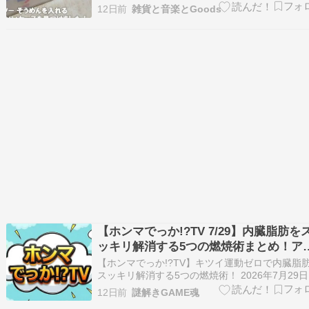
を切って残ったものを入れるケースです。「揖
12日前
雑貨と音楽とGoods
糸」の袋を開けると、こんな感じになって、パ
ン（袋とじクリップ）で留めることも出来ませ
(>_ _ _<) --------------…
【ホンマでっか!?TV 7/29】内臓脂肪を
ッキリ解消する5つの燃焼術まとめ！ア
カドの効果・噛んで痩せるダイエット・
【ホンマでっか!?TV】キツイ運動ゼロで内臓脂
カVSガム論争と夏のそうめん注意点【
スッキリ解消する5つの燃焼術！ 2026年7月29日
（水）に放送されるフジテレビ系の大人気バラ
後更新】
12日前
謎解きGAME魂
ィ「ホンマでっか!?TV」の今回のテーマは、夏