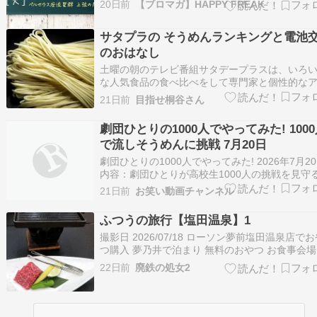
20日前
【ブロマガ】HAPPY FREAK
（14％）うなぎ 3票（10％）桃 3票（10％）バ
キュー 2票（7％）そうめん 2票（7％）かき氷 1
サタプラの そうめんランキングと電池
（3％）その他～♪
のおはなし
土曜の朝のテレビ番組サタデープラスは、いろ
な人気食品の食べ比べをして専門家と個性的な
ウンサー清水摩耶がジャッヂする番組ですとは
21日前
目指せ桐谷さん
え、まずいものの商品名はあきらかにしません
い時には、商品をキラキラぼやぼやで隠します
劇団ひとりの1000人でやってみた! 100
中華の時には、1位のものはスーパーなどであま
で流しそうめんに挑戦 7月20日
みか…
劇団ひとりの1000人でやってみた! 2026年7月2
内容：劇団ひとりが高校生1000人の挑戦を見守
春純度1000％バラエティ出演者：劇団ひとり モ
21日前
お笑い動画チャンネル
キ
ふつうの旅行【塩田温泉】1
撮影日 2026/07/18 ローソン夢前塩田温泉店で
つ購入 夢乃井で泊まり 無料のおやつ お食事会場
鴨と夏野菜の柑橘ジュレ掛け 鮎の塩焼き 鰻と茄
22日前
廃鉄の処女2
の薯蕷蒸し 鱧しゃぶ 姫路和牛のステーキ 白米 
噌/肉味噌添え 無料の冷やしそうめん ナイトビ