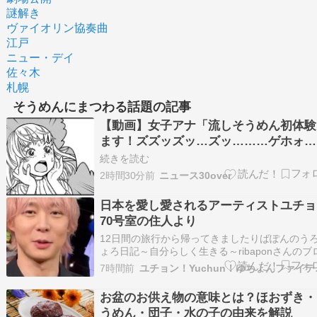
謎解き
ヴァイオリン協奏曲
江戸
ニュー・デイ
佐々木
札幌
そうめんにまつわる話題の記事
【動画】女子アナ「流しそうめん初体験
ます！ズズッズッ…ズッ………ゲホォ
ッ！」
続きを読む
2時間30分前
ニュース30over
日本を愛し愛されるアーティストユチョ
70号室の住人より
12日間の旅行から帰ってきましたりばぽんのう
ょろ日記～自分らしく生きる～ribaponさんのブ
です。最近の記事は「東北旅行9日目竿燈祭りへ
7時間前
ユチョン！
（画像あり）」です。ameblo.jp1番最初に見た
は、70号室の住人テレビの大きな画面で見たか
お盆のお供え物の意味とは？ほおずき・
た????????まず153cm…
うめん・団子・水の子の由来を解説