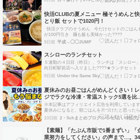
https://tver.jp/series/srieavkuu4パク・ユチョン
https://tver.jp/lp/talents/t022…
快活CLUBの夏メニュー 極そうめんと
とり飯 セットで1020円！
快活クラブのそうめん 今だけセットのごはん
が100円引き 麺も飯も美味かった????
9日前
平成→◯◯JUMP
スシローのランチセット
５連勤の４日目（昨日）、ランチは「スシロー
向日町駅前店へ入りました????★ランチセット
司のみ）680円オレにしては珍しいものを注文し
9日前
Under the Same Sky
みました☝️〆さば・玉子・いなり・かっぱ巻き
日頃は食わないネタが多いのに、12貫で680円
夏休みのお昼ごはんがめんどくさい！レ
大してオトクではないですね????★…
ジでラクな冷凍・常温ストック5選を比
｜牛めし・パン・ピザ
※本記事はアフィリエイト広告を利用していま
夏休みになると、朝ごはんを片づけたと思った
すぐにやってくる「今日のお昼、何にしよう？
10日前
2・5c
題。 そうめん、チャーハン、うどん……と考え
けでも疲れるうえ、暑い日はなるべく火も使い
【素麺】「たぶん市販で1番まずい」「
ありま…
業努力をしてください」の声まで…。3