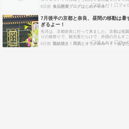
時、１２名、クイズ解答必要・ニトリ×三幸製菓
6日前
食品懸賞ブログはじめチャオ
の宿ブランドを詰め合わたコラボスペシャル８
日、１０名、ｘ必要・ガーナチョコレートガー
7月後半の京都と奈良、昼間の移動は暑
ョコ&クッキーサンド１０個８月６日、３０名、
ぎるよー！
必要…
先月は、京都奈良に行って来ました。京都は祇
りの後祭りで、観光客だらけで、外国の方もす
多かった用事を済ませて、北野天満宮だけ参拝
6日前
きました古札返せたし。沢山の七夕飾りが綺麗
たね〜。今の時期、京都で昼から14時過ぎ迄の
は、危険だよ、と、知人にも言われましたが、
ン…