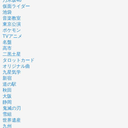
乃木坂46
仮面ライダー
池袋
音楽教室
東京公演
ポケモン
TVアニメ
名盤
高市
二黒土星
タロットカード
オリジナル曲
九星気学
新宿
道の駅
秋田
大阪
静岡
鬼滅の刃
雪組
世界遺産
九州