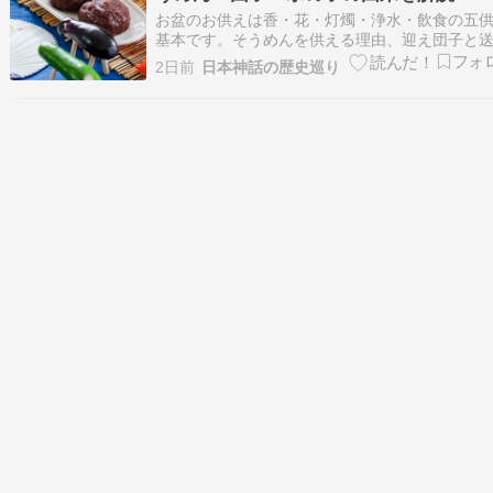
お盆のお供えは香・花・灯燭・浄水・飲食の五
基本です。そうめんを供える理由、迎え団子と
団子の違い、無縁の霊に施す水の子、鬼灯と書
2日前
日本神話の歴史巡り
おずきの意味、供えてはいけないものと下げる
まで解説します。