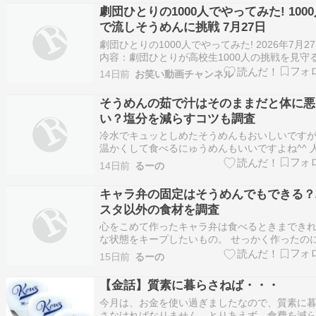
ると特に気になる「内臓 […]
劇団ひとりの1000人でやってみた! 100
で流しそうめんに挑戦 7月27日
劇団ひとりの1000人でやってみた! 2026年7月2
内容：劇団ひとりが高校生1000人の挑戦を見守
春純度1000％バラエティ出演者：劇団ひとり モ
14日前
お笑い動画チャンネル
キ
そうめんの茹で汁はそのままだと体に悪
い？塩分を減らすコツも調査
冷水でキュッとしめたそうめんもおいしいです
温かくして食べるにゅうめんもいいですよね^^ 
よっては、味噌汁にそうめんを入れるのが定番
14日前
るーの
べ方という人もいます。 ただ、温かいスープに
めんを入れるなら、別茹でする必要があるのか
キャラ弁の固定はそうめんでもできる？
とふと疑問が。 お鍋ひとつでそうめん料理が完
スタ以外の食材を調査
心をこめて作ったキャラ弁は食べるときまでき
な状態をキープしたいもの。 せっかく作ったの
ざ食べようとしたとき、ぐちゃぐちゃになって
15日前
るーの
ら悲しいですよね。 そんなことにならないよう
ャラ弁は具材同士をパスタで固定するのが定番
【金話】質素に暮らさねば・・・
す。 でも、パスタが家にないときもあるわけで
今月は、お金を使い過ぎましたなので、質素に
…
さなければなりません。とりあえず、食費を減