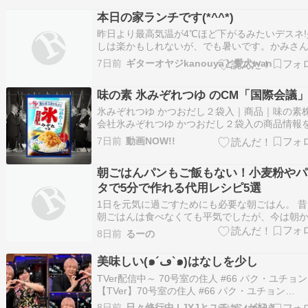
本日の家ランチです(*^^*)
昨日より最高気温が4℃ほど下がるみたいデスネ!
しは楽かもしれないが、でも暑いです。かみさ
お昼は何にしますか?と聞くから、空かさず《そ
7日前
ギターオヤジkanouyaと愛犬wan
めん》と言いました。まあ支度するほうも、そ
んどくさくないから快諾してくれます(^^♪
味の素 氷みぞれつゆ のCM「国際会議
氷みぞれつゆ かつおだし２袋入｜商品｜味の素
会社氷みぞれつゆ かつおだし２袋入の商品情報
紹介します。原材料、栄養成分、アレルギー物
7日前
動画NOW!!
商品のご購入やレシピなど商品の詳しい情報は
らからご覧いただけます。www.ajinomoto.co.jp 
朝ごはんパンもご飯もない！小麦粉やパ
の素 氷みぞれつゆ のC…
タで5分で作れる代用レシピ5選
1日を元気に過ごすためにも必要な朝ごはん。 
朝ごはんは食べなくても平気でしたが、今は朝
しっかり食べないとパワーがでません。 でも、
8日前
るーの
よってはパンもない・ご飯もないときもありま
ね＞＜ 朝起きたら主食がない！ 買いに行く時間
美味しい(๑´ڡ`๑)はなしを少し
ない！と焦ります。 でも、安心してください。
TVer配信中～ 70号室の住人 #66 パク・ユチョン
【TVer】70号室の住人 #66 パク・ユチョン
【TVer】70号室の住人
8日前
日々修行中 | JYJとユチョンが好き