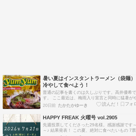
暑い夏はインスタントラーメン（袋麺）
冷やして食べよう！
普通の記事を書くのは久しぶりです。高井優希
す。 ここ最近は、梅雨入り宣言と同時に猛暑が
てくる、というのが毎年のことになっているよ
20日前
たかたかゆーき
気がします。 暑くなると食欲にも影響が出て、
めんやひやむぎなどの麺類を食べたく […]
HAPPY FREAK 火曜号 vol.2905
先週投票してくださった29名様。感謝感謝です
～♪ 結果発表！ この夏、絶対に食べたいもの 7
（24％）冷やし中華 5票（17％）スイカ 4票