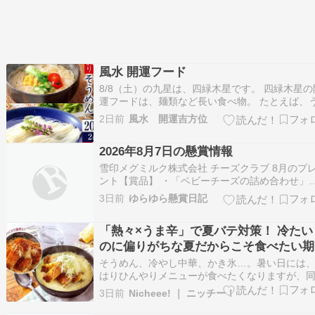
風水 開運フード
8/8（土）の九星は、四緑木星です。 四緑木星の
運フードは、麺類など長い食べ物。 たとえば、
ん、そば、パスタ、うなぎ、穴子などを食べて
2日前
風水 開運吉方位
は？送料無料 訳あり 手延べそうめん 2kg R-S2K 
かも川 そ...
2026年8月7日の懸賞情報
雪印メグミルク株式会社 チーズクラブ 8月のプ
ント【賞品】 ・「ベビーチーズの詰め合わせ」
………20名【応募締切】 2026年8月31日【↓応
3日前
ゆらゆら懸賞日記
下から↓】応募ボタン、より 雪印メグミルク株式
社 チーズクラブ アンケートに答えてプレゼント
「熱々×うま辛」で夏バテ対策！ 冷たい
島醤油 8月のプレゼントクイズ…
のに偏りがちな夏だからこそ食べたい期
限定ドリアに注目
そうめん、冷やし中華、かき氷…。暑い日には
はりひんやりメニューが食べたくなりますが、
にピリッとスパイスの効いた料理も恋しくなり
3日前
Nicheee! ｜ ニッチー！
す。実際に、ぐるなびが実施した2026年の調査
ると、激辛料理が好きという人は43％にのぼり