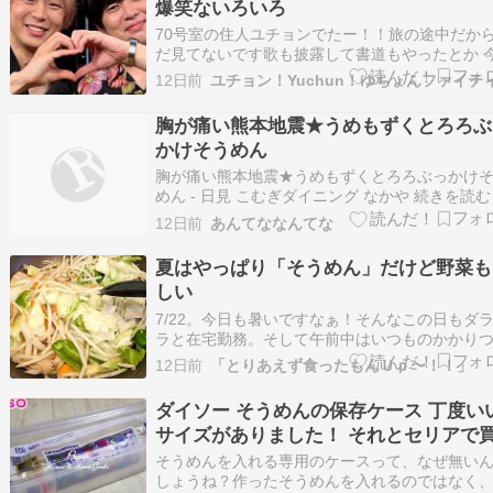
爆笑ないろいろ
70号室の住人ユチョンでたー！！旅の途中だか
だ見てないです歌も披露して書道もやったとか 
もご視聴ありがとうございました‼️このあと26:3
12日前
ら再放送????漢字を勉強しているということで
書道にも挑戦????生放送後のアフタートークが
胸が痛い熊本地震★うめもずくとろろぶ
たTVer見逃し配信もお楽し…
かけそうめん
胸が痛い熊本地震★うめもずくとろろぶっかけ
めん - 日見 こむぎダイニング なかや 続きを読む
12日前
あんてななんてな
夏はやっぱり「そうめん」だけど野菜も
しい
7/22。今日も暑いですなぁ！そんなこの日もダ
ラと在宅勤務。そして午前中はいつものかかり
医へ。前回の血液検査の結果は「良くもなって
12日前
「とりあえず食ったもんＵｐ〜！！」
けど悪くもなっていないので現状維持」とのこ
（チャッピーのAI画像です）但し、暑いのに今
ダイソー そうめんの保存ケース 丁度い
た血圧がよろしくないとのご指摘。前回もそれ
サイズがありました！ それとセリアで
たもの
そうめんを入れる専用のケースって、なぜ無い
しょうね？作ったそうめんを入れるのではなく