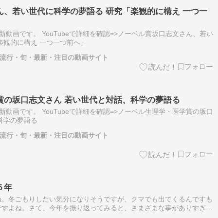
ん、若い世代に科学の夢語る 研究「楽観的に構え 一つ一
の最新動画です。 YouTubeで詳細を確認=>ノーベル賞坂口志文さん、若い
楽観的に構え 一つ一つ前へ」
題・流行・旬・最新・注目の動画サイト
賞の坂口志文さん 若い世代と対話、科学の夢語る
の最新動画です。 YouTubeで詳細を確認=>ノーベル生理学・医学賞の坂口
科学の夢語る
題・流行・旬・最新・注目の動画サイト
５年
ね。冬ごもりしたい気分になりそうですが、クマでも出てくるんですも
ですよね。さて、今年を振り返ってみると、さまざまな事がありすぎ
では、女性初の高市早苗首相が誕生しました。２６年間も続いた公明党