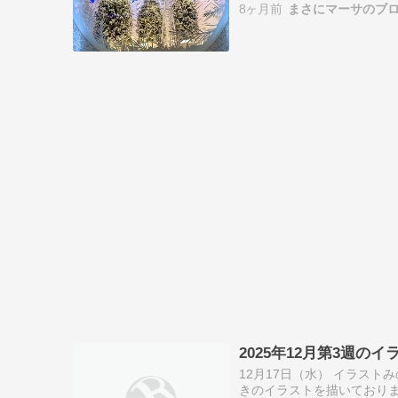
8ヶ月前
まさにマーサのブ
が連立を離れ、代…
2025年12月第3週
12月17日（水） イラス
きのイラストを描いておりま