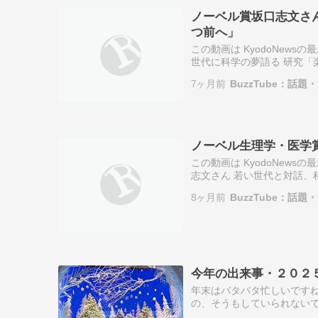
ノーベル賞坂口志文さ
つ前へ」
この動画は KyodoNews
世代に科学の夢語る 研究「
7ヶ月前
BuzzTube：話
ノーベル生理学・医学
この動画は KyodoNews
志文さん 若い世代と対話、
8ヶ月前
BuzzTube：話
今年の出来事・２０２
年末はバタバタ忙しいです
の、そうもしていられない
て、ザックリですが。政界