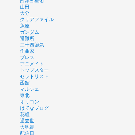
西洋占星術
山田
大分
クリアファイル
魚座
ガンダム
避難所
二十四節気
作曲家
ブレス
アニメイト
トップスター
セットリスト
函館
マルシェ
東北
オリコン
はてなブログ
花組
過去世
大地震
配信日