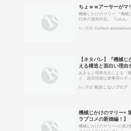
ちょｗｗアーサーがマ
機械じかけのマリー 『機械
日本の漫画作品。『LaLa』
て掲載された後、2020年8
4ヶ月前
Collect animation
【ネタバレ】『機械じ
える構造と面白い理由
あきもと明希先生による『
と、超高性能な家事用ロボ
織りなすこの物語は、最終巻にお
5ヶ月前
転生しないブログ
ー…
機械じかけのマリー+ 
ラブコメの新婚編！】
機械じかけのマリー+の第2巻