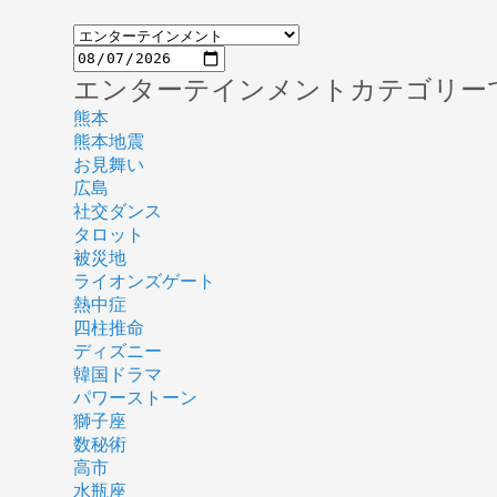
エンターテインメントカテゴリー
熊本
熊本地震
お見舞い
広島
社交ダンス
タロット
被災地
ライオンズゲート
熱中症
四柱推命
ディズニー
韓国ドラマ
パワーストーン
獅子座
数秘術
高市
水瓶座