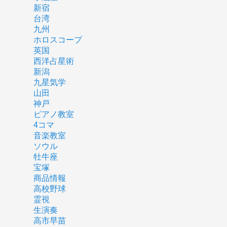
新宿
台湾
九州
ホロスコープ
英国
西洋占星術
新潟
九星気学
山田
神戸
ピアノ教室
4コマ
音楽教室
ソウル
牡牛座
宝塚
商品情報
高校野球
霊視
生演奏
高市早苗