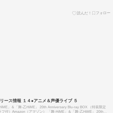
リリース情報 １４●アニメ＆声優ライブ ５
iME」＆「舞-乙HiME」 20th Anniversary Blu-ray BOX （特装限定
）Amazon（アマゾン） 「舞-HiME」＆「舞-乙HiME」 20th