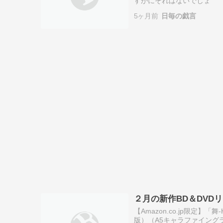
すがにそれはないでしょ
5ヶ月前
日毎の戯言
２月の新作BD＆DVD
【Amazon.co.jp限定】「舞-H
版）（A5キャラファイングラフ付