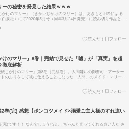
リーの秘密を発見した結果ｗｗｗ
じかけのマリー』（きかいじかけのマリー）は、あきもと明希による
（白泉社）にて2020年5月号（同年3月24日発売）に読み切り作品とし
月号から2023年8月号にかけて連載された。 続編である『機械じ…
s
かけのマリー』8巻｜完結で見せた「嘘」が「真実」を超
を徹底解析
機械じかけのマリー』第8巻（完結巻）。人間嫌いの御曹司・アーサー
ットのふりをして彼に仕えることになった「人間」のメイド・マリーが
いて、長らく維 […] The post 【ネタバレ】『機械じかけのマリ
第2巻(完) 感想【ポンコツメイド×溺愛ご主人様のすれ違い
(完)です！！ なんでしょうねぇ… ちゃんと言ってくれる良い人だ さ