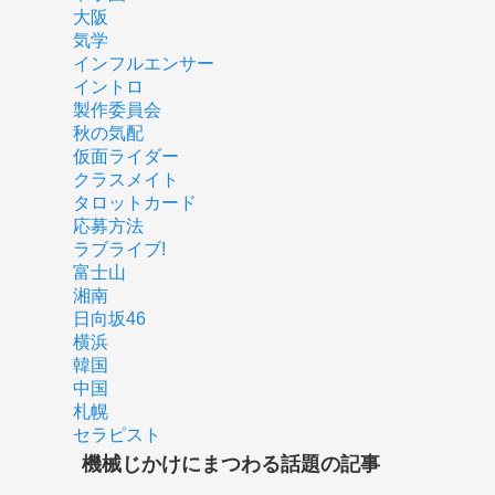
大阪
気学
インフルエンサー
イントロ
製作委員会
秋の気配
仮面ライダー
クラスメイト
タロットカード
応募方法
ラブライブ!
富士山
湘南
日向坂46
横浜
韓国
中国
札幌
セラピスト
機械じかけにまつわる話題の記事