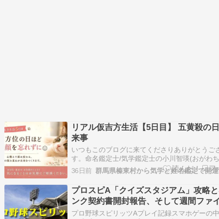
リアル仮吉方生活【5日目】 五黄殺の
来事
いつもこのブログに来てくださりありがとうご
す。命名鑑定士/気学鑑定士の小川智瑛(おがわち
す命名のご依頼はこちら 5月の無料姓名鑑定ス
36日前
しました 鑑定メニューと料金の詳細 どんなこ
お気軽にお問い合わせください 毎月の九星ごと
プロスピA「クイズスタジアム」攻略と
をお届けしています気学の豆知…
ンク契約書開封報告、そして週間ファ
ズ情報【7/3~7/6】
プロ野球スピリッツAプレイ記録スマホゲーの