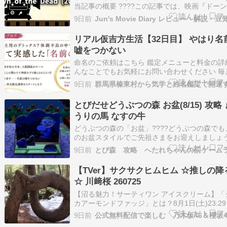
当記事の概要 ????この記事では、映画『ドー
ブ・ザ・デッド / Dawn of the Dead (2004)
9日前
Jun's Movie Diary レビュー・解説・豆
め度や映画レビュー、解説、ストーリー、概要
作品、映画賞、豆知識など…
リアル仮吉方生活【32日目】 やはり名
嘘をつかない
命名のご依頼はこちら 鑑定メニューと料金の詳
んなことでもお気軽にお問い合わせください 毎
星ごとの運勢をお届けしています気学の豆知識
9日前
けします 年盤吉方を取りたい方はこちらから 
ランキングに参加しています！ 記事が面白かっ
とびだせどうぶつの森 お盆(8/15) 攻略
【ポチッ】とお願いします。 仮吉…
うりの馬 なすの牛
どうぶつの森の「お盆」????どうぶつの森でも
のお盆スタイルでご先祖さまをお迎えしましょ
15日(15日が日曜の時は 翌日の16日に)9時-24時
9日前
とび森 攻略 へたれちゃんの罰ゲーム
にしずちゃん登場 話しかけてアイテムをもらお
らえるアイテム(お供え物) きゅうりのうまなす
【TVer】サクサクヒムヒム ☆推しの降
しのどちらかひ…
☆ 川﨑桜 260725
【沼る魅力！サーティワン アイスクリーム】「
カアーモンドファッジ」とは？8月1日(土)23:29
予定乃木坂46・川﨑が1400種類以上のフレー
9日前
生秘話や、実はシェイクにできるなど、知られ