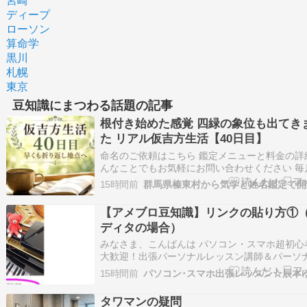
宮崎
ディープ
ローソン
算命学
黒川
札幌
東京
豆知識にまつわる話題の記事
根付き始めた感覚 四緑の象位も出てき
た リアル仮吉方生活【40日目】
命名のご依頼はこちら 鑑定メニューと料金の詳
んなことでもお気軽にお問い合わせください 毎
星ごとの運勢をお届けしています気学の豆知識
15時間前
けします 年盤吉方を取りたい方はこちらから 
ランキングに参加しています！ 記事が面白かっ
【アメブロ豆知識】リンクの貼り方①
【ポチッ】とお願いします。 ✿・…
ディタの場合）
みなさま、こんばんは パソコン・スマホ超初心
大歓迎！出張パーソナルレッスン講師＆パーソ
ステムエンジニア、オフィス・レッドベアの辰
15時間前
こです。 最新スケジュール ／ サービス一覧 ／
ＨＰ ／ お問合せ・お申し込み アメブロでのリ
タワマンの疑問
貼り方について。まずは、パ…