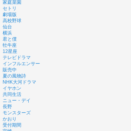
家庭菜園
セトリ
劇場版
高校野球
仙台
横浜
君と僕
牡牛座
12星座
テレビドラマ
インフルエンサー
販売中
夏の風物詩
NHK大河ドラマ
イヤホン
共同生活
ニュー・デイ
長野
モンスターズ
かおり
受付期間