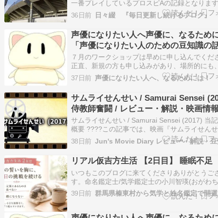
一番プレイしているプロスピAの記録となりま
「クイズスタジアム」を実際にプレイした感想
36日前
日々綴 『毎日更新し続けるブログ』
日から始まる大型ミキサー情報 今回開催されて
ベントは「クイズスタジアム」です。 開催期間
声優になりたい人へ声優に、なるため
2026年7月3日15:00から7月6日…
「声優になりたい人のための豆知識の
1013」#2873
７月のワークショップは早めに申し込んでくだ
正直、新規の方も申し込みがあり、場所的にも
来てくれている方はわかると思いますが、少人
37日前
声優になりたい人へ、なるためには！
で、人数を制限する必要があります。なので、
つき次第申し込んでください。せっかくのチャ
サムライせんせい / Samurai Sensei (20
無くなります。ちょっと、気になる事がっ…
侍教師奮闘 / レビュー・解説・映画情
サムライせんせい / Samurai Sensei (2017) 
概要 ????この記事では、映画『サムライせんせい
Samurai Sensei (2017)』のおすすめ度や映画
38日前
Jun's Movie Diary レビュー・解説・
ー、解説、ストーリー、概要、関連作品、映画
知識などを掲載しています。 ジャ…
リアル仮吉方生活 【2日目】 睡眠不足
いつもこのブログに来てくださりありがとうご
す。命名鑑定士/気学鑑定士の小川智瑛(おがわち
す命名のご依頼はこちら 5月の無料姓名鑑定ス
39日前
しました 鑑定メニューと料金の詳細 どんなこ
お気軽にお問い合わせください 毎月の九星ごと
をお届けしています気学の豆知…
声優になりたい人へ声優に、なるため