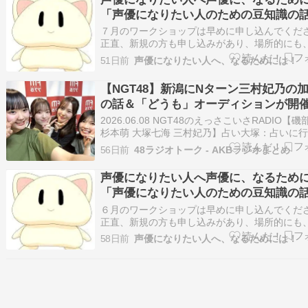
「声優になりたい人のための豆知識の
1010」#2870
７月のワークショップは早めに申し込んでくだ
正直、新規の方も申し込みがあり、場所的にも
来てくれている方はわかると思いますが、少人
51日前
声優になりたい人へ、なるためには！
で、人数を制限する必要があります。なので、
つき次第申し込んでください。せっかくのチャ
【NGT48】新潟にNターン三村妃乃の
無くなります。時には、何にも考えず、突…
の話＆「どうも」オーディションが開
ていた？3期生お披露目の思い出
2026.06.08 NGT48のえっさこいさRADIO【
杉本萌 大塚七海 三村妃乃】占い大塚：占いに
んですよ。色々お仕事のこととか色々見てもら
56日前
48ラジオトーク - AKBラジオまとめ
で、私の前世は何だったっていうのを占っても
て。磯部：何だったんですか？大塚：ジャイアン
声優になりたい人へ声優に、なるため
三村：なんで！？大塚…
「声優になりたい人のための豆知識の
1007」#2867
６月のワークショップは早めに申し込んでくだ
正直、新規の方も申し込みがあり、場所的にも
来てくれている方はわかると思いますが、少人
58日前
声優になりたい人へ、なるためには！
で、人数を制限する必要があります。なので、
つき次第申し込んでください。せっかくのチャ
無くなります。やはり、経験とかがないと…