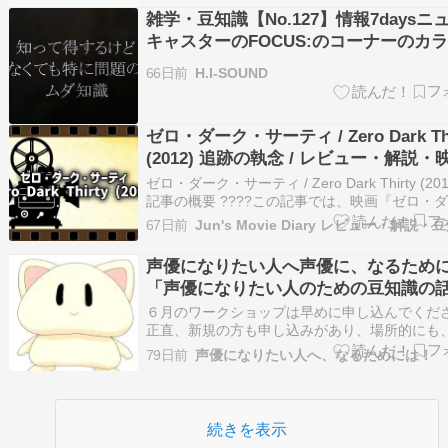
テですが、肝心なところで「ばかになっち…
雑学・豆知識【No.127】情報7daysニ
キャスターのFOCUS:のコーナーのカ
なぜ紫色？【知って得するけど知らな
66日前
H.I-SOUND
特に問題の無い・ムダ知識】
ゼロ・ダーク・サーティ / Zero Dark Thi
(2012) 追跡の執念 / レビュー・解説・
報
ゼロ・ダーク・サーティ / Zero Dark Thirty (201
記事の概要 ????この記事では、映画『ゼロ・
ク・サーティ / Zero Dark Thirty (2012)』の
67日前
Jun's Movie Diary レビュー・解説・
度や映画レビュー、解説、ストーリー、概要、
品、映画賞、豆知識などを掲…
声優になりたい人へ声優に、なるため
「声優になりたい人のための豆知識の
1002」#2862
６月のワークショップは早めに申し込んでくだ
正直、新規の方も申し込みがあり、場所的にも
来てくれている方はわかると思いますが、少人
79日前
声優になりたい人へ、なるためには！
で、人数を制限する必要があります。なので、
つき次第申し込んでください。せっかくのチャ
無くなります。 仕事って、目的が達成さ…
続きを表示