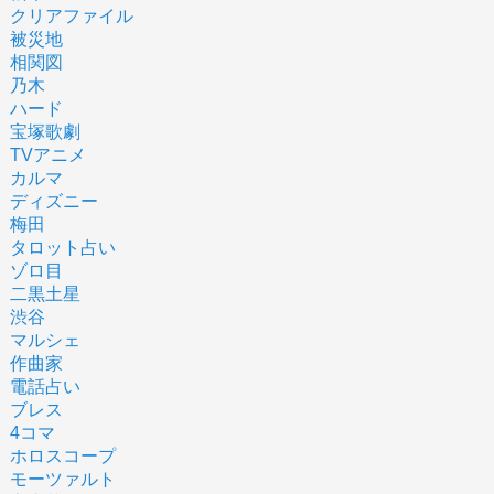
クリアファイル
被災地
相関図
乃木
ハード
宝塚歌劇
TVアニメ
カルマ
ディズニー
梅田
タロット占い
ゾロ目
二黒土星
渋谷
マルシェ
作曲家
電話占い
ブレス
4コマ
ホロスコープ
モーツァルト