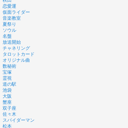
秋田
恋愛運
仮面ライダー
音楽教室
夏祭り
ソウル
名盤
放送開始
チャネリング
タロットカード
オリジナル曲
数秘術
宝塚
霊視
道の駅
池袋
大阪
蟹座
双子座
佐々木
スパイダーマン
松本