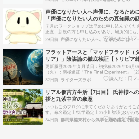
r/MapPorn トヨタ フォルクスワーゲン 自動車 
「北朝鮮のデータどうやって手に入れたんだよ
声優になりたい人へ声優に、なるため
タ or …
「声優になりたい人のための豆知識の
1015」#2875
７月のワークショップは早めに申し込んでくだ
正直、新規の方も申し込みがあり、場所的にも
来てくれている方はわかると思いますが、少人
29日前
声優になりたい人へ、なるためには！
で、人数を制限する必要があります。なので、
つき次第申し込んでください。せっかくのチャ
フラットアースと「マッドフラッド（
無くなります。声優として、やって欲しい…
リア）」陰謀論の徹底検証【トリビア
豆知識】#2,329-0710
更新履歴2025年某月某日：初投稿2026年06月0
（火）：南極遠征「The Final Experiment」（2
12月）の検証結果を追記。マッドフラッド／タ
32日前
ライターズラボ
ア帝国説の出典・発端に関する記述を整理。事 [
リアル仮吉方生活【7日目】 氏神様へ
拶と九紫中宮の象意
いつもこのブログに来てくださりありがとうご
す。命名鑑定士/気学鑑定士の小川智瑛(おがわち
す命名のご依頼はこちら 5月の無料姓名鑑定ス
34日前
しました 鑑定メニューと料金の詳細 どんなこ
お気軽にお問い合わせください 毎月の九星ごと
をお届けしています気学の豆知…