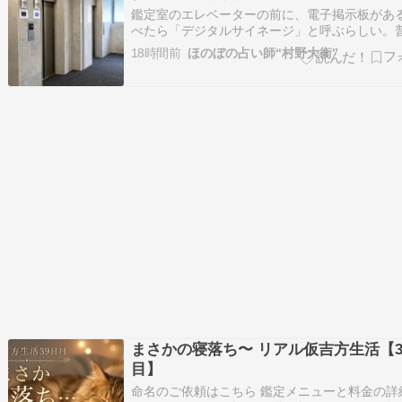
鑑定室のエレベーターの前に、電子掲示板があ
べたら「デジタルサイネージ」と呼ぶらしい。
ニュースや天気予報の表示が多い。週間天気予
18時間前
ほのぼの占い師“村野大衡”
ゃんと毎日更新される。たまに有益な情報が出
る。この情報でかなり得をしています。エレベ
に乗る前に情報を得られるのは嬉しい。※なる
まさかの寝落ち〜 リアル仮吉方生活【3
目】
命名のご依頼はこちら 鑑定メニューと料金の詳