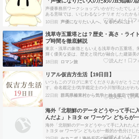
「声優になりたい人のための豆知識の
1020」#2880
声優事務所ワークショップいかがだったでしょ
ある意味では、いじわるなシナリオ だったかも
せんが、 現実の仕事の中にはあのような シナ
10日前
声優になりたい人へ、なるためには！
存在します。 とにかく、うちのワークショップ
実の現場に近いことをやります。 それが、これ
浅草寺五重塔とは？歴史・高さ・ライ
現場にで行くであろう、 皆さ…
プ時間を徹底解説
東京・浅草の象徴ともいえる浅草寺の五重塔。
輝く優美な姿は、歴史と現代が融合した建築美
です。高さ約53mのこの五重塔は、長い歴史の
18日前
ロマン旅
度も焼失と再建を繰り返し、現在の姿へと生ま
りました。 夜間にはライトアップが施され、昼
リアル仮吉方生活【19日目】
異なる幻想的な雰囲気を楽しめるのも魅…
いつもこのブログに来てくださりありがとうご
す。命名鑑定士/気学鑑定士の小川智瑛(おがわち
す命名のご依頼はこちら 5月の無料姓名鑑定ス
22日前
しました 鑑定メニューと料金の詳細 どんなこ
お気軽にお問い合わせください 毎月の九星ごと
をお届けしています気学の豆知…
海外「北朝鮮のデータどうやって手に
んだよ」トヨタ or ワーゲン どちらが
か色分けした世界地図に総ツッコミ【
海外「北朝鮮のデータどうやって手に入れたん
反応】
トヨタ or ワーゲン どちらが一般的か色分けし
地図に総ツッコミ【海外の反応】 海外の反応 Red
23日前
セカニポ！海外反応の解説とまとめ