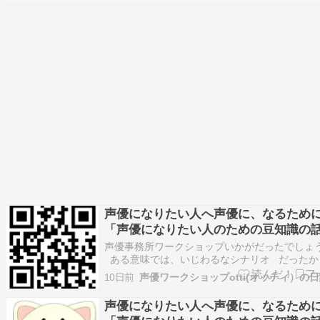
知識を徹底紹介!／ 週1でサーティワンに通う！
桜（乃木坂46）…
声優になりたい人へ声優に、なるため
「声優になりたい人のための豆知識の
1020」#2880
声優事務所ワークショップいかがだったでしょ
ある意味では、いじわるなシナリオ だったか
れませんが、 現実の仕事の中にはあのような
10日前
声優ワークショップotti(オッティ）の
リオも存在します。 とにかく、うちのワーク
プは 現実の現場に近いことをやります。 そ
声優になりたい人へ声優に、なるため
これから、現…