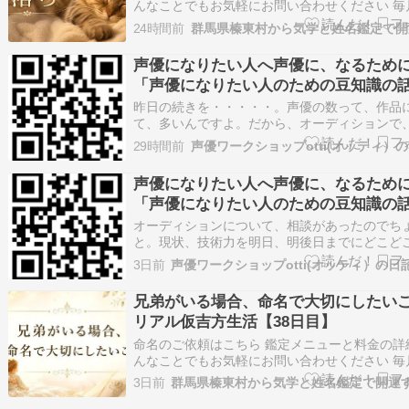
んなことでもお気軽にお問い合わせください 毎
星ごとの運勢をお届けしています気学の豆知識
24時間前
けします 年盤吉方を取りたい方はこちらから 
ランキングに参加しています！ 記事が面白かっ
声優になりたい人へ声優に、なるため
【ポチッ】とお願いします。 ✿・…
「声優になりたい人のための豆知識の
1023」#2883
昨日の続きを・・・・・。声優の数って、作品
て、多いんですよ。だから、オーディションで
方悪いかもしれないけど、正当に受かろうが、
29時間前
声優ワークショップotti(オッティ）
受かろうが、受からなければ意味がないんです
レイクした声優さんに関して、何名か話をした
声優になりたい人へ声優に、なるため
ると思いますが、本当に一期一会であったり…
「声優になりたい人のための豆知識の
1022」#2882
オーディションについて、相談があったのでち
と。現状、技術力を明日、明後日までにどこど
上げるという事は不可能です。レベルが低けれ
3日前
声優ワークショップotti(オッティ）の日
すが、そんな事を言う奴は、素人か詐欺師でし
あそれは良いんですけど。一応、最終選考に残
兄弟がいる場合、命名で大切にしたい
しい。んで、まあ、その選考に使われたシナリ
リアル仮吉方生活【38日目】
命名のご依頼はこちら 鑑定メニューと料金の詳
んなことでもお気軽にお問い合わせください 毎
星ごとの運勢をお届けしています気学の豆知識
3日前
けします 年盤吉方を取りたい方はこちらから 