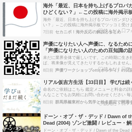
ランキングに参加しています！ 記事が面白かっ
海外「最近、日本を持ち上げるプロパ
【ポチッ】とお願いします。 ✿・…
ひどくない？」←この投稿に海外掲示
ッコミ受けまくることにｗ【海外の反
海外「最近、日本を持ち上げるプロパガンダひ
い？」←この投稿に海外掲示板でツッコミ受け
ことにｗ【海外の反応】 海外の反応 Reddit
7日前
セカニポ！海外反応の解説とまとめ
r/NoStupidQuestions 日本 ソフトパワー 海外
日本を持ち上げるプロパガンダひどくない？」
声優になりたい人へ声優に、なるため
投稿に海外掲…
「声優になりたい人のための豆知識の
1021」#2881
未だに業界全体で厳しいです。この時期に生き
ば、将来像が見えてきたりするかもしれません
メの制作会社に限らず、声優事務所など、離合
8日前
声優ワークショップotti(オッティ）の日
良くある話で、そんな話も色々と耳に入るかと
す。でも、最終的に必要なのは本人の実力です
リアル仮吉方生活【33日目】 学びは続
につけ、悪いにつけ、人と人で決まる業界な…
命名のご依頼はこちら 鑑定メニューと料金の詳
んなことでもお気軽にお問い合わせください 毎
星ごとの運勢をお届けしています気学の豆知識
8日前
けします 年盤吉方を取りたい方はこちらから 
ランキングに参加しています！ 記事が面白かっ
【ポチッ】とお願いします。 ✿・…
ドーン・オブ・ザ・デッド / Dawn of th
Dead (2004) ゾンビ激闘 / レビュー・
映画情報
ドーン・オブ・ザ・デッド / Dawn of the Dead (