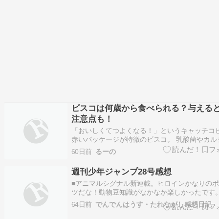
ビスコは何歳から食べられる？与える
注意点も！
「おいしくてつよくなる！」というキャッチコ
赤いパッケージが特徴のビスコ。 乳酸菌やカル
ム、ビタミンといった子供の成長に欠かせない
60日前
るーの
が含まれていることから、子供向けのお菓子の
ジがありますが、ビスコは何歳から食べられる
週刊少年ジャンプ28号感想
ょうか？ 調べたところ、ビスコが食べられ…
■アニマルシグナル新連載。ヒロインかなりの
ツだな！動物豆知識がなかなか楽しかったです
は「姫様“拷問”の時間です」の人なのか。■さむ
64日前
でんでんはうす・たれながし感想日記
るつおめでとう自慢の弟子！「罪を憎んで人に
ん」とか役に立たないアドバイスばかりの脳内