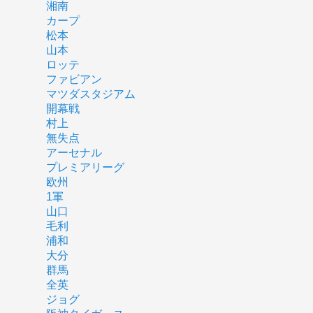
湘南
カープ
松本
山本
ロッテ
ファビアン
マツダスタジアム
開幕戦
村上
無失点
アーセナル
プレミアリーグ
欧州
1軍
山口
毛利
浦和
大分
群馬
全英
ジョグ