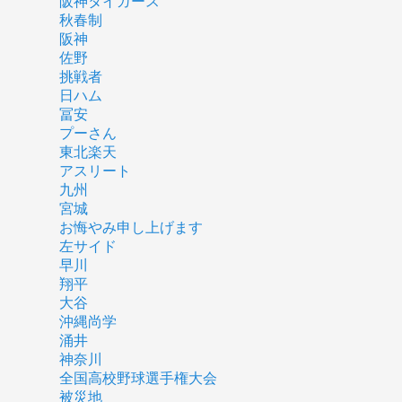
阪神タイガース
秋春制
阪神
佐野
挑戦者
日ハム
冨安
プーさん
東北楽天
アスリート
九州
宮城
お悔やみ申し上げます
左サイド
早川
翔平
大谷
沖縄尚学
涌井
神奈川
全国高校野球選手権大会
被災地