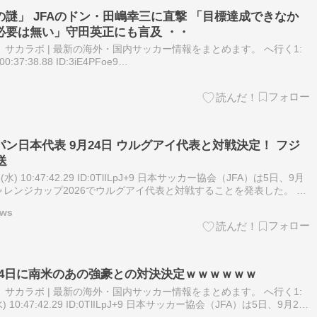
謎」 JFAのドン・田嶋幸三に直撃 「目標達成できなか
必要は無い」守田英正にも言及 ・・
サカラボ | 最新の海外・国内サッカー情報をまとめます。 へ行く1:
:37:38.88 ID:3iE4PFoe9
ticles/febf68050a1…
ン日本代表 9月24日 ウルグアイ代表と対戦決定！ フジ
送
5(水) 10:47:42.29 ID:0TlILpJ+9 日本サッカー協会（JFA）は5日、9月
ャレンジカップ2026でウルグアイ代表と対戦することを発表した。 9
026で2試合を戦う…
ews
24日に南米のあの強豪との対決決定ｗｗｗｗｗｗ
サカラボ | 最新の海外・国内サッカー情報をまとめます。 へ行く1:
) 10:47:42.29 ID:0TlILpJ+9 日本サッカー協会（JFA）は5日、9月24
ンジカップ2026で…