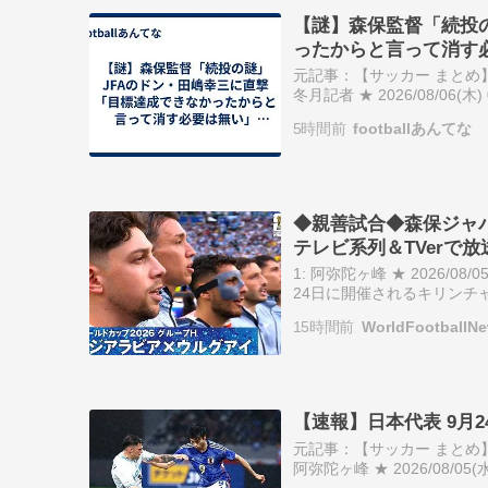
【謎】森保監督「続投の
ったからと言って消す
元記事：【サッカー まとめ】
冬月記者 ★ 2026/08/06(木) 00
https://news.yahoo.co.jp/ar
5時間前
footballあんてな
◆親善試合◆森保ジャパ
テレビ系列＆TVerで放
1: 阿弥陀ヶ峰 ★ 2026/08/0
24日に開催されるキリンチ
月にキリンチャレンジカップ2
15時間前
WorldFootballN
【速報】日本代表 9月
元記事：【サッカー まとめ】
阿弥陀ヶ峰 ★ 2026/08/05(水
日に開催されるキリンチャレ