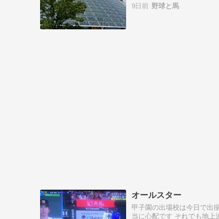
9日前
野球と馬
オールスター
甲子園の出場校は今日で出揃
当に心配です それでも地上