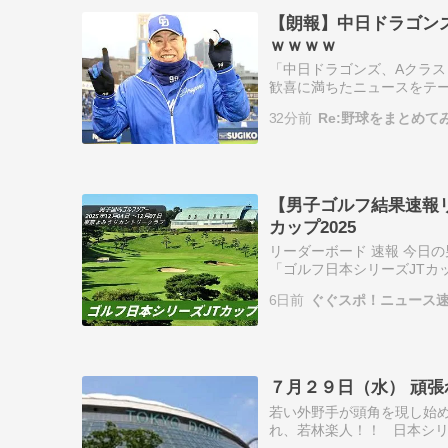
【朗報】中日ドラゴン
ｗｗｗｗ
「中日ドラゴンズ、Aクラスまで
歓喜に満ちたニュースをテ
にまとめました！「日本シ
32分前
Re:野球をまとめて
待…
【男子ゴルフ結果速報リ
カップ2025
リーダーボード 速報 今日
「ゴルフ日本シリーズJTカ
しました。 大会期間中は男
6日前
ぐぐスポ！ニュース速
ー…
７月２９日（水） 頑
若い外野手が頭角を現し始め
れ、若林楽人！！ 日本シ