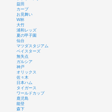
益田
カープ
お見舞い
W杯
大竹
浦和レッズ
夏の甲子園
仙台
マツダスタジアム
ベイスターズ
無失点
ガルシア
神戸
オリックス
佐々木
日本ハム
タイガース
ワールドカップ
鹿児島
能登
森下