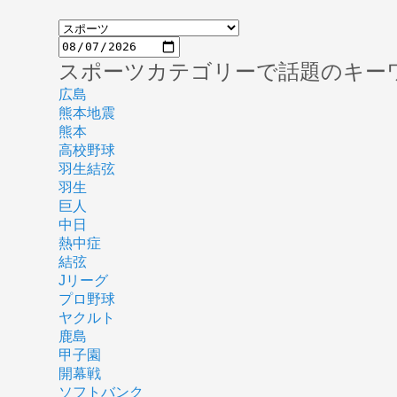
スポーツカテゴリーで話題のキー
広島
熊本地震
熊本
高校野球
羽生結弦
羽生
巨人
中日
熱中症
結弦
Jリーグ
プロ野球
ヤクルト
鹿島
甲子園
開幕戦
ソフトバンク