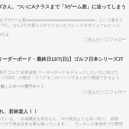
ズさん、ついにAクラスまで「3ゲーム差」に迫ってしまう
3ゲーム差wwwwwwwwwwwwwwwwwwwwwwww」という驚きと
ーマに、なんJで大盛り上がりとなったスレッドをボリュームたっぷり
リーズあるで」「CSくるううう」といったファンたちの熱い（？）期
みたよ
ーダーボード・最終日12/7(日)】ゴルフ日本シリーズJT
の男子ゴルフ 結果速報 リーダーボードをチェックしたい方に向けて、
ップ2025」の順位・スコアをこのページでまとめて確認できるように
子ゴルフ速報リーダーボードとして、男子ゴルフ 結果速報 リーダーボ
報 | スポーツ専門サイト
張れ、若林楽人！！
ている。 出場機会を得るなら、今の状況よりも良い筈だ。 頑張
リーズで再会出来る事を願っています。 ランキング参加中プロ野球