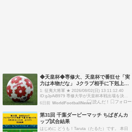
◆天皇杯◆専修大、天皇杯で番狂せ「実
力は本物だな」 Jクラブ相手に下剋上…
27年ぶり快挙に「びっくりしました」
1: 征夷大将軍 ★ 2026/08/02(日) 13:11:12.40
ID:gJpAiB979 専修大学が天皇杯本戦出場を決め
た 天皇杯の都道府県代表決定戦が8月1日に各地
6日前
WorldFootballNews
で行われ、神奈川県大会決勝では関東大学リーグ
2部の専修大がJ3のSC相模原を破るジャイアント
第31回 千葉ダービーマッチ ちばぎんカ
キリングで2…
ップ試合結果
はじめに どうも！Taruta（たるた）です。 本日