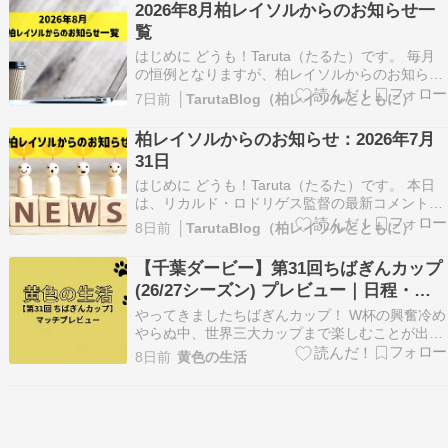
2026年8月柏レイソルからのお知らせ一
https://news.yahoo.co.jp/articles/54b5…
覧
はじめに どうも！Taruta（たるた）です。 毎月
の恒例となりますが、柏レイソルからのお知らせ
内容を確認しやすくするため、「2026年8月のお
7日前
│TarutaBlog（柏レイソルとともに）
知らせリスト」を作成しています。 お知らせは、
掲載されるたびに月単位でまとめておりますの
柏レイソルからのお知らせ：2026年7月
で、各日ごとの詳しい内容については、あわせて
31日
関連…
はじめに どうも！Taruta（たるた）です。 本日
は、リカルド・ロドリゲス監督の最新コメントが
掲載されたニュースを取り上げました。 柏のリカ
8日前
│TarutaBlog（柏レイソルとともに）
ルド監督がプレシーズンよりも重要視した“オフ
の過ごし方”。百年構想リー…
【千葉ダービー】第31回ちばぎんカップ
https://news.yahoo.co.jp/article…
(26/27シーズン) プレビュー｜日程・会
場・放送・注目選手
やってきましたちばぎんカップ！ W杯の興奮冷め
やらぬ中、世界三大カップまで楽しむことが出来
るのは、ジェフサポ・レイソルサポの特権です
8日前
黄色の生活
ね。 それも2026年はちばぎんカップを2回も観ら
れるなんて贅沢すぎです。 それでは改めて大会に
ついてみていきましょう。 https://jefu…