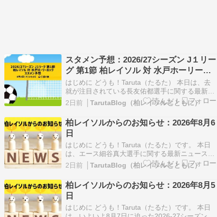
スタメン予想：2026/27シーズン J１リー
グ 第1節 柏レイソル 対 水戸ホーリーホ
ック
はじめに どうも！Taruta（たるた） 本日は、去
就が注目されている長友佑都選手に関する最新ニ
ュースが掲載されていました。 W杯後無所属の長
2日前
│TarutaBlog（柏レイソルとともに）
友佑都が東京のJ1開幕戦に来場「みなさまへご挨
拶させていただきま…
柏レイソルからのお知らせ：2026年8月6
https://news.yahoo.co.jp/articles/7…
日
はじめに どうも！Taruta（たるた）です。 本日
は、エース細谷真大選手に関する最新ニュースを
取り上げました。 J1柏FW細谷真大、ちばぎんカ
2日前
│TarutaBlog（柏レイソルとともに）
ップ欠場も開幕は間に合う見込み「そういう準備
で進め…
柏レイソルからのお知らせ：2026年8月5
https://news.yahoo.co.jp/articles/7cb8b0d…
日
はじめに どうも！Taruta（たるた）です。 本日
は、いよいよ8月7日に迫った2026-27シーズンの