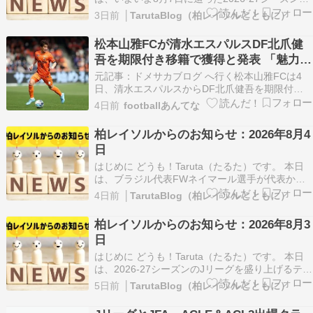
Jリーグ開幕に関するニュースを取り上げまし
3日前
│TarutaBlog（柏レイソルとともに）
た。 「秋春制」への移行は歴史の転換点 Jリーグ
7日開幕、欧州移籍加速でリーグ空洞化…
松本山雅FCが清水エスパルスDF北爪健
https://news.yahoo.co.j…
吾を期限付き移籍で獲得と発表 「魅力あ
るクラブから必要としていただいたこと
元記事：ドメサカブログ へ行く松本山雅FCは4
を光栄に思います」
日、清水エスパルスからDF北爪健吾を期限付き
移籍で獲得したことを発表しました。 北爪選手は
4日前
footballあんてな
2023年に柏レイソルから清水エスパルスに移籍加
入。以降3年間で公式戦92試合に出場し主力とし
柏レイソルからのお知らせ：2026年8月4
て活躍し、百年構想リ […] The post 松…
日
はじめに どうも！Taruta（たるた）です。 本日
は、ブラジル代表FWネイマール選手が代表から
の引退を表明したというニュースを取り上げまし
4日前
│TarutaBlog（柏レイソルとともに）
た。 ネイマールが今後のキャリアについて言及
現役続行も引退も「本当にまだ何も決め…
柏レイソルからのお知らせ：2026年8月3
https://news.yahoo.co.jp/ar…
日
はじめに どうも！Taruta（たるた）です。 本日
は、2026-27シーズンのJリーグを盛り上げるテー
マソングに、Travis Japanの『On My Road』が
5日前
│TarutaBlog（柏レイソルとともに）
決定したというニュースを取り上げました。
Travis Japanの『On My Road』がJリーグを盛り