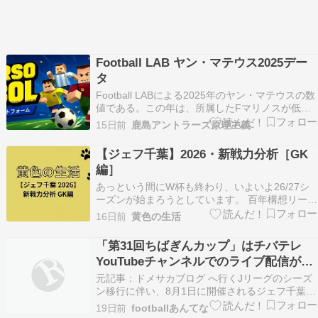
Football LAB ヤン・マテウス2025デー
タ
Football LABによる2025年のヤン・マテウスの数
値である。この年は、所属したFマリノスが低迷
したこともあり、凡庸なアタッカーのように見え
15日前
鹿島アントラーズ原理主義
る。しかしながら、2024年シーズン、2023年シ
ーズンの数値を見ると、反則級助っ人であったこ
【ジェフ千葉】2026・新戦力分析［GK
とがよく分かる。「Playing St…
編］
あっという間にW杯も終わり、いよいよ26/27シ
ーズンが始まろうとしています。 百年構想リーグ
では多くの課題が浮き彫りとなった我が軍です
16日前
黄色の生活
が、このオフ期間に新加入選手も加わりどこまで
戦っていくことができるのか、今は楽しみと不安
「第31回ちばぎんカップ」はチバテレ
が半々といった所でしょうか。 改めて新シーズン
YouTubeチャンネルでのライブ配信が決
を戦うジ…
定！8月1日(土)19時キックオフ
元記事：ドメサカブログ へ行くJリーグのシーズ
ン移行に伴い、8月1日に開催されるジェフ千葉対
柏レイソルのプレシーズンマッチ「ちばぎんカッ
19日前
footballあんてな
プ」。 これが今年2度目の開催で、初のナイトマ