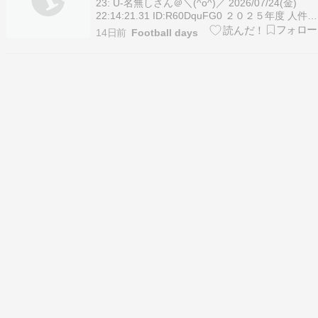
23: U-名無しさん＠＼(^o^)／ 2026/07/24(金)
22:14:21.31 ID:R60DquFG0 ２０２５年度 人件費
ランキング １位浦和レッズ ３２億７２００万 ２
14日前
Football days
位町田ゼルビア ３２億４２００万 ３位ヴィッセ
ル神戸 ３１億８６００万 ４位鹿島アントラーズ
…