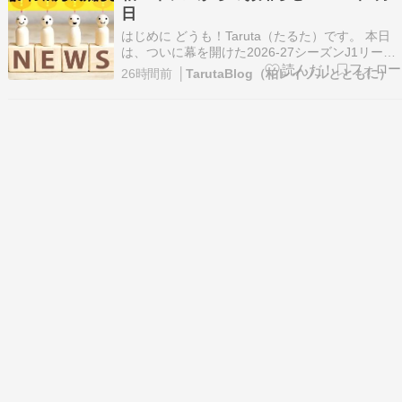
日
はじめに どうも！Taruta（たるた）です。 本日
は、ついに幕を開けた2026-27シーズンJ1リーグ
のオープニングマッチに関するニュースを取り上
26時間前
│TarutaBlog（柏レイソルとともに）
げました。 Ｊ歴代最多６万３９６０人の観客が横
浜ＦＭ―鹿島戦の国立を埋める…歴史的なシー
ズ… https://news.yahoo.…