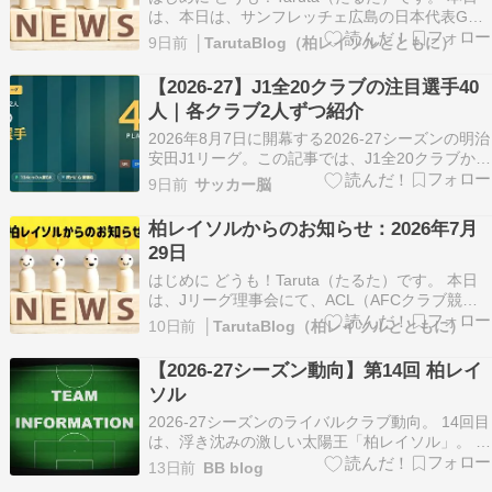
は、本日は、サンフレッチェ広島の日本代表GK
大迫敬介選手が、海外移籍に向けてチームを離脱
9日前
│TarutaBlog（柏レイソルとともに）
したというニュースが掲載されていました 日本代
表ＧＫ大迫敬介が海外挑戦へ 広島がチーム離脱を
【2026-27】J1全20クラブの注目選手40
発表 シーズン開幕９日前… https://ne…
人｜各クラブ2人ずつ紹介
2026年8月7日に開幕する2026-27シーズンの明治
安田J1リーグ。この記事では、J1全20クラブから
今季注目したい選手を2人ずつ、計40人を紹介し
9日前
サッカー脳
ます。 今季は移籍が非常に活発だったシーズンで
す。J2得点王が昇格クラブとともにJ1へ上がり、
柏レイソルからのお知らせ：2026年7月
J1で二桁得点を挙げた選手が別の…
29日
はじめに どうも！Taruta（たるた）です。 本日
は、Jリーグ理事会にて、ACL（AFCクラブ競技
会）に出場するクラブへのサポート配分金を大幅
10日前
│TarutaBlog（柏レイソルとともに）
に増額することが決定したというニュースが掲載
されていました。 「エグいの決めてて神」バレン
【2026-27シーズン動向】第14回 柏レイ
シア加入の日本代表MF19歳、ワントラップ強
ソル
烈…
2026-27シーズンのライバルクラブ動向。 14回目
は、浮き沈みの激しい太陽王「柏レイソル」。 ク
ラブ概要 Jリーグ天皇杯ルヴァンタイトル
13日前
BB blog
1122026H15位ーー20252位2回戦敗退準優勝