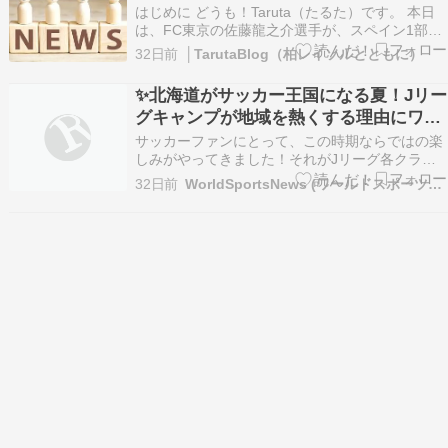
はじめに どうも！Taruta（たるた）です。 本日
は、FC東京の佐藤龍之介選手が、スペイン1部の
バレンシアCFへ完全移籍するとのニュースが掲
32日前
│TarutaBlog（柏レイソルとともに）
載されていました。 FC東京MF佐藤龍之介、バレ
ンシアへ完全移籍！ ラ・リーガ挑戦決定「小さい
✨北海道がサッカー王国になる夏！Jリー
頃からの… https://news.yah…
グキャンプが地域を熱くする理由にワク
ワクが止まらない
サッカーファンにとって、この時期ならではの楽
しみがやってきました！それがJリーグ各クラブ
による北海道キャンプです。今年はなんと北海道
32日前
WorldSportsNews (ワールドスポーツニュース)
内9市町に12チームが集結。北海道コンサドーレ
札幌をはじめ、名古屋グランパスや柏レイソルな
ど、多くのJリーグクラブが北海道で新シーズン
へ向けた準備…