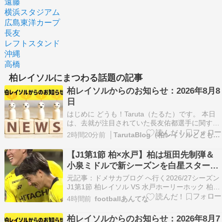
遠藤
横浜スタジアム
広島東洋カープ
長友
レフトスタンド
沖縄
高橋
柏レイソルにまつわる話題の記事
柏レイソルからのお知らせ：2026年8月8
日
はじめに どうも！Taruta（たるた）です。 本日
は、去就が注目されていた長友佑都選手に関する
最高のニュースを取り上げました。 サッカー、長
2時間20分前
│TarutaBlog（柏レイソルとともに）
友が現役続行を表明 FC東京と単年契約（共同通
信） – Yahoo!ニュース
【J1第1節 柏×水戸】柏は垣田先制弾＆
https://news.yahoo.co.jp/artic…
小泉ミドルで新シーズンを白星スター
ト！後半に水戸の追い上げを許すも逃げ
元記事：ドメサカブログ へ行く2026/27シーズン
切る
J1第1節 柏レイソル VS 水戸ホーリーホック 柏 2
－1 水戸 三協フロンテア柏スタジアム 得点： 垣
4時間前
footballあんてな
田裕暉 小泉佳穂 内野航太郎 警告・退場： 仙波大
志 [Jリーグ公式]J1順位表 ht […] The post 【J…
柏レイソルからのお知らせ：2026年8月7