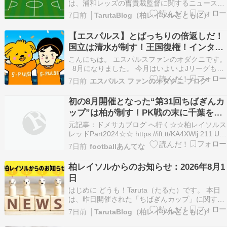
は、浦和レッズの曺貴裁監督に関するニュースが
掲載されていました。 【浦和】曺貴裁監督「非常
7日前
│TarutaBlog（柏レイソルとともに）
にポジティブ」手応え 大宮戦後は隣のピッチで異
例の第…
【エスパルス】とばっちりの倍返しだ！
https://news.yahoo.co.jp/articles/3f27bda…
国立は清水が制す！王国復権！インター
ハイは静岡が優勝
こんにちは。 エスパルスファンのオダクニです。
8月になりました。 今月はいよいよJリーグも開
始。 来週末は初戦がある。 我が家でも毎年恒例
7日前
エスパルス ファンのオダクニ ブログ
の選手名鑑をゲットして 対戦相手のチェックや選
手の小ネタをチェック。 今年はエルゴラッソに
初の8月開催となった“第31回ちばぎんカ
もどしました。 百年構想リーグはサッ…
ップ”は柏が制す！PK戦の末に千葉を下
し1月に続く勝利
元記事：ドメサカブログ へ行く☆☆柏レイソルス
レッドPart2024☆☆ https://ift.tt/KA4XWlj 211 U-
名無しさん 2026/08/01(土) 21:14:59 […] The
7日前
footballあんてな
post 初の8月開催となった“第31回ちばぎんカッ
プ”は柏が制す！PK戦…
柏レイソルからのお知らせ：2026年8月1
日
はじめに どうも！Taruta（たるた）です。 本日
は、昨日開催された「ちばぎんカップ」に関する
ニュースを取り上げました。 【Ｊリーグ】国内最
7日前
│TarutaBlog（柏レイソルとともに）
古のプレシーズンマッチ・ちばぎん杯 史上初の年
２回＆ナイタ…