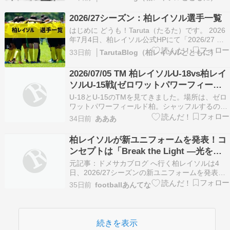
た。 毎年の事になりますが、柏レイソルの試合日
程を作成しました。試合結果も随時更新していき
2026/27シーズン：柏レイソル選手一覧
ますので、参考にして頂ければと思います…
はじめに どうも！Taruta（たるた）です。 2026
年7月4日、柏レイソル公式HPにて「2026/27 ト
ップチーム体制＆背番号決定」のお知らせが掲載
33日前
│TarutaBlog（柏レイソルとともに）
され、2026/27シーズンの柏レイソルの選手およ
び背番号が決定しました。 本記事では選手一覧を
2026/07/05 TM 柏レイソルU-18vs柏レイ
掲載しておりますので、参考にし…
ソルU-15戦(ゼロワットパワーフィール
ド柏) 1-6
U-18とU-15のTMを見てきました。場所は、ゼロ
ワットパワーフィールド柏。シャッフルするのか
な？ 黄() vs 赤() 1-61本目 0-22本目 0-23本目 1-2
34日前
あああ
黄オランゴ、大村加藤、八木橋、菊池、井出高
倉、久保、岩谷、高橋安藤赤堀越、遠山金原、沼
柏レイソルが新ユニフォームを発表！コ
端、峯島、鍬田林田、…
ンセプトは「Break the Light ―光を超
えろー」
元記事：ドメサカブログ へ行く柏レイソルは4
日、2026/27シーズンの新ユニフォームを発表し
ました。 ユニフォームサプライヤーはこれまでと
35日前
footballあんてな
同じヨネックスで、コンセプトは「Break the
Light ―光を超えろー」。イエローとブラックが
幾何学的 […] The post 柏…
続きを表示