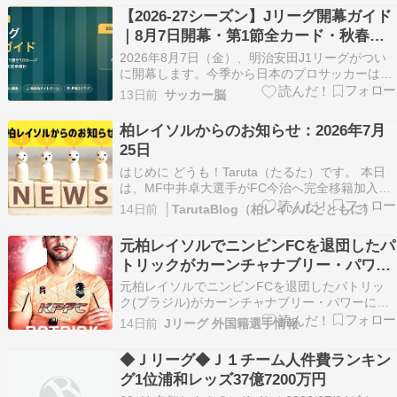
202417位4回戦敗退PO敗退202317位準優勝GL敗
【2026-27シーズン】Jリーグ開幕ガイド
退 とにかく浮き沈みが激し…
｜8月7日開幕・第1節全カード・秋春制
の日程を完全整理
2026年8月7日（金）、明治安田J1リーグがつい
に開幕します。今季から日本のプロサッカーは
「秋春制」へ完全移行——夏に開幕して翌年の初
13日前
サッカー脳
夏に終わる、Jリーグ史上はじめて年をまたぐシ
ーズンです。 この記事では、開幕節の全10カー
柏レイソルからのお知らせ：2026年7月
ド・シーズン全体の日程・今季からJ1に上がった
25日
3クラ…
はじめに どうも！Taruta（たるた）です。 本日
は、MF中井卓大選手がFC今治へ完全移籍加入す
るというニュースが掲載されていました。 同僚も
14日前
│TarutaBlog（柏レイソルとともに）
驚き「ここで会えるなんて」 響き渡る「ピピ
ッ！」…中井卓大が溶け込める理…
元柏レイソルでニンビンFCを退団したパ
https://news.yahoo.co.jp/artic…
トリックがカーンチャナブリー・パワー
に移籍
元柏レイソルでニンビンFCを退団したパトリッ
ク(ブラジル)がカーンチャナブリー・パワーに移
籍ニンビンFC→カーンチャナブリー・パワー
14日前
Jリーグ 外国籍選手情報
https://www.instagram.com/p/DaKvgZcPyQH/ Jリ
ーグにいる、いた外国籍選手にフォーカスしてま
◆Ｊリーグ◆Ｊ１チーム人件費ランキン
す。 人気ブログ…
グ1位浦和レッズ37億7200万円