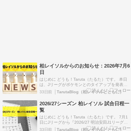
柏レイソルからのお知らせ：2026年7月6
日
はじめに どうも！Taruta（たるた）です。 本日
は、Jリーグがポケモンとのタイアップを発表し
たという、非常に楽しげなニュースが掲載されて
33日前
│TarutaBlog（柏レイソルとともに）
いました。 Jリーグ、ポケモンとのタイアップを
発表！ 「進化」をテーマに全60クラブで「ポ
2026/27シーズン 柏レイソル 試合日程一
ケ… https://news.yahoo.co.…
覧
はじめに どうも！Taruta（たるた）です。 7月1
日にJリーグから『2026/27 明治安田J1リーグ』
の年間対戦カード決定のお知らせが掲載されまし
33日前
│TarutaBlog（柏レイソルとともに）