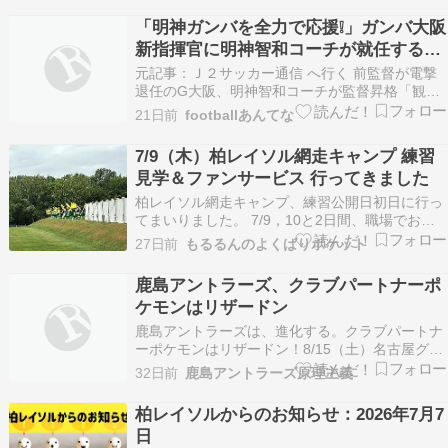
ッチとなります。 関連記事： 今年2度目となる
「明神ガンバを全力で応援❕」ガンバ大阪
「ちばぎんカップ」が8 […] The post 「…
新指揮官に明神智和コーチが就任するこ
とを発表‼現役時代にG大阪のACL優勝な
元記事：Ｊ２サッカー通信 へ行く 前監督が電撃
どに貢献「責任の重さも十分理解してい
退任のG大阪、明神智和コーチが監督昇格「観て
いる人を熱狂させられるように」 ガンバ大阪は
ます」
21日前
footballあんてな
18日、明神智和コーチのトップチーム監督就任を
発表した。 G大阪は明治安田J1百年構想リーグか
7/9（木）柏レイソル網走キャンプ 練習
らイェンス・ウィッシング監督がチームを率い、
見学＆ファンサービス 行ってきました
AFCチ…
柏レイソル網走キャンプ、練習公開日初日に行っ
てまいりました。 7/9，10と2日間、職場でお休
みをいただきまして、7/9の午前便で帯広まで7/9
27日前
もるるんのよくばりポケット
の夕方に網走に入り、東藻琴で1泊。翌日の練習
公開に備えたのですが。。。 網走地方、
鹿島アントラーズ、クラブパートナーポ
7/10（金）朝から大雨。特に朝７時くらいは、土
ケモンはリザードン
砂降…
鹿島アントラーズは、進化する。クラブパートナ
ーポケモンはリザードン！8/15（土）名古屋グラ
ンパス戦にて「ポケモンＪリーグフェス」開催！
32日前
鹿島アントラーズ原理主義
ポケモンのエコバッグ（EVO BAG）をもれなく
全員にプレゼント????詳しくはこちら????????
柏レイソルからのお知らせ：2026年7月7
https://t.co/dCeeIpoD…
日