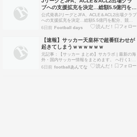
JリーグとJFA、ACLE＆ACL2出場クラ
上げ…
ブへの支援拡充を決定…総額5.5億円を配
分、競技面や運営面でのサポートも
公式発表JリーグとJFA、ACLE＆ACL2出場クラブ
への支援拡充を決定…総額5.5億円を配分、競技
面や運営面でのサポートも
6日前
Football days
https://t.co/aPUrKOuDDK 編集部より「今季の
ACLEとACL2には、鹿島アントラーズ、柏レイソ
【速報】サッカー天皇杯で超番狂わせが
ル、京都サンガF.C.、ヴィッセル神戸…
起きてしまうｗｗｗｗｗｗ
元記事：【サッカー まとめ】サカラボ | 最新の海
外・国内サッカー情報をまとめます。 へ行く1:
征夷大将軍 ★ 2026/08/02(日) 13:11:12.40
6日前
footballあんてな
ID:gJpAiB979 専修大学が天皇杯本戦出場を決め
た 天皇杯の都道府県代表決定戦が8月1日に各地
で行われ、神…