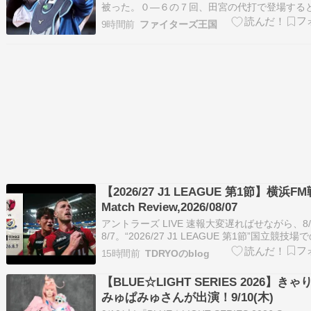
被った。０―６の７回、田宮の代打で登場する
回の守備からそのまま捕手に入った。捕手での
9時間前
ファイターズ王国
昨季８月１３日のロッテ戦（エスコン）でのス
以来約１年ぶりとなった。３番手・孫易磊とコ
組み２回無失点。９回には捕邪飛も処理し…
【2026/27 J1 LEAGUE 第1節】横浜FM
Match Review,2026/08/07
アントラーズ LIVE 速報大変遅ればせながら、8
8/7。“2026/27 J1 LEAGUE 第1節”国立競技場
浜FM戦結果は4-3苦しみながらも、開幕戦で勝
15時間前
TDRYOのblog
めた出場メンバー,試合経過等は、オフィシャル
をご参照くださいマッチレビュー???? 8/7 ?…
【BLUE☆LIGHT SERIES 2026】き
みゅぱみゅさんが出演！9/10(木)