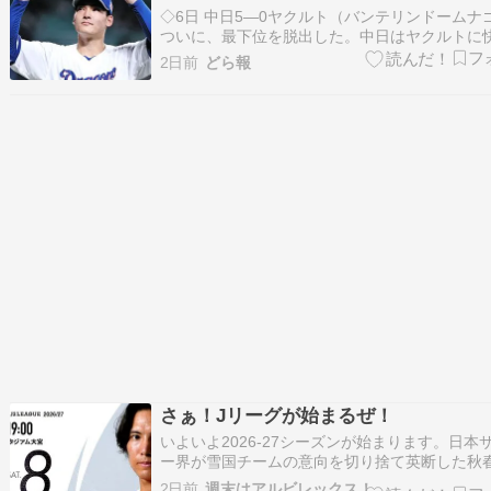
◇6日 中日5―0ヤクルト（バンテリンドームナ
ついに、最下位を脱出した。中日はヤクルトに
し、今回の3連戦に3連勝。広島が敗れたため、
2日前
どら報
月ぶりの5位へ浮上した。先発の金丸夢斗投手（
が7イニング無失点と好投。0―0の8回に石川昂
手（25）の2点二塁打で均衡…
さぁ！Jリーグが始まるぜ！
いよいよ2026-27シーズンが始まります。日本
ー界が雪国チームの意向を切り捨て英断した秋
（実際には”猛暑の夏春制”）が、ついに開幕で
2日前
週末はアルビレックス！