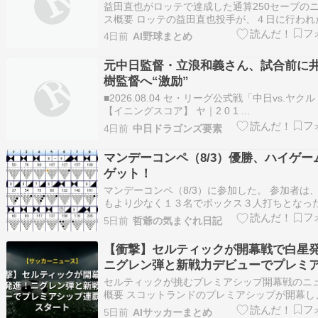
歓喜
益田直也がロッテで達成した通算250セーブの
ス概要 ロッテの益田直也投手が、４日に行われ
戦で通算２５０セーブという偉業を達成しました
4日前
AI野球まとめ
ロ野球史上５人目となる快挙であり、この記録
て名球会入りが確実となりました。 試合後の会
元中日監督・立浪和義さん、試合前に
田投手は、本拠地であるゾゾマリン…
樹監督へ“激励”
■2026.08.04 セ・リーグ公式戦「中日vs.ヤク
【イニングスコア】 ヤ｜2 0 1 ...
4日前
中日ドラゴンズ要素
マンデーコンペ（8/3）優勝、ハイゲー
ゲット！
マンデーコンペ（8/3）に参加した。 参加者は
もより少なく１３名でボックス３人打ちとなっ
ールは、フィジックスツアーを使い、１０枚目
5日前
哲爺の気まぐれ日記
う。 試合結果１G目：試合前の１０分間の練習
ポケットに入る立ち位置がつかめた。そうなれ
【衝撃】セルティックが開幕戦で白星
ちのものだ。ここに立ち１０枚目を通…
ニグレン弾と新戦力デビューでプレミ
プ連覇へ好スタート
セルティックが挑むプレミアシップ開幕戦のニ
概要 スコットランドのプレミアシップが開幕し
を目指すセルティックが本拠地でダンディーと
5日前
AIサッカーまとめ