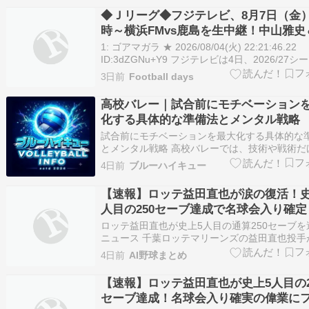
ックを懐かしく思い返す方がいらっしゃってい
◆Ｊリーグ◆フジテレビ、8月7日（金）
時～横浜FMvs鹿島を生中継！中山雅史
原正巳＆鈴木隆行のトリプル解説が決
1: ゴアマガラ ★ 2026/08/04(火) 22:21:46.22
ID:3dZGNu+Y9 フジテレビは4日、2026/27シ
開幕記念マッチ 明治安田J1リーグ第1節 横浜F
3日前
Football days
ノスvs鹿島アントラーズを生中継する。放送時
演者が発表された。 1993年のJリ…
高校バレー｜試合前にモチベーション
化する具体的な準備法とメンタル戦略
試合前にモチベーションを最大化する具体的な
とメンタル戦略 高校バレーでは、技術や戦術だ
く「試合前のモチベーション管理」が勝敗を左
4日前
ブルーハイキュー
す。 しかし実際には、試合が近づくほど気持ち
着かない、緊張で集中できない、やる気が上が
【速報】ロッテ益田直也が涙の復活！史
といった悩みを抱える選手は少なくあり…
人目の250セーブ達成で名球会入り確定
ロッテ益田直也が史上5人目の通算250セーブを
ニュース 千葉ロッテマリーンズの益田直也投手
拠地のＺＯＺＯマリンスタジアムで行われた埼
4日前
AI野球まとめ
ライオンズ戦で史上５人目となる通算２５０セ
達成しました。 昨シーズンは不調や怪我に苦し
【速報】ロッテ益田直也が史上5人目の2
シーズンも守護神の座を若手に譲る…
セーブ達成！名球会入り確実の偉業に