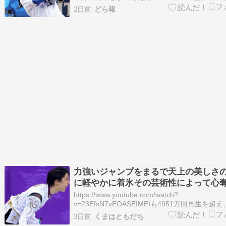
中日の石川昂弥内野手が貴重な追加点の適時打
2日前
どら報
た。 ２点差に詰め寄られた直後の５回だった。
ら細川の四球、サノーの左前打で好機を作った
号２５はカウント２―２から、先発・山…
力強いジャンプをまるで天上の美しさ
に軽やかに着氷その芸術性によって心
る魔法を織りなす
https://www.youtube.com/watch?
v=23EfsN7vEOASEIMEIも4951万回再生を超
いよ5000万回再生も視野に入ってきていますね☺
3日前
くまはともだち
にすごいです⭐️プーさんとのコラボから平昌オ