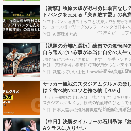
【衝撃】牧原大成が野村勇に助言なし
トバンクを支える「突き放す愛」の真
ソフトバンク連勝ストップと牧原大成が見守る
のニュース概 パリーグのソフトバンクは日本ハ
れ、連勝が五で止まりました。 この試合で三安
昨日
AI野球まとめ
点と奮闘した牧原大成は、前日の試合で失策を
野村勇の姿を見守っていました。 野村はミスを
【課題の分離と選択】練習での氣憶#49
ようと試合前にはコーチ陣とともに早…
自ら選んでいる事が本当に自分の人生
な事なのか理解する～
↓読む前にポチっとお願いします！ 空手ランキン
日は、支部練習。移動に時間が掛からない支部
少し早めに出て作業しつつ涼しいい所におりま
昨日
武道っていいよね！produce by 武道LAB
（笑）昨日もかなり暑かったですが練習は練習
ありません。 さて、練習は基本・型を行いミッ
サッカー観戦のスタジアムグルメの楽
手のいつもの流れです。全日本大会があ…
は？食べ物のコツと持ち物【2026】
サッカー観戦の楽しみは、試合だけではありま
スタジアムグルメも、観戦の醍醐味のひとつで
当地メニューやクラブ名物を味わえば、その日
昨日
日本人選手の海外挑戦速報：最新の成果と
出がぐっと深まります。この記事では、スタジ
ルメを気持ちよく楽しむコツと、あると便利な
【中日】決勝タイムリーの石川昂弥「
をまとめました。 ???? 目次 スタジ…
Aクラスに入りたい」