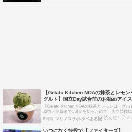
ました。 試合前には主将のカラム・マグレガー
グ制覇を祝う旗を掲げ、フ
【Gelato Kitchen NOAの抹茶とレモ
グルト】国立Day試合前のお勧めアイス
【Gelato Kitchen NOAの抹茶とレモンヨーグ
原宿＞開幕まで1週間を切ったので、国立競技
ほど近い東郷神社で必勝祈願。東郷神社から、
5日前
マリノスサポ-タベある記
りの方に下ると目の前に見えるのがGelato Kitch
NOAさん。美味しいものに目のない若い子たち
いつになく快投で【ファイターズ】