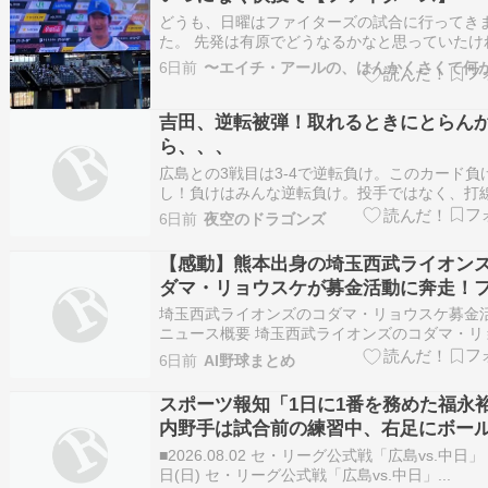
を作…
どうも、日曜はファイターズの試合に行ってき
た。 先発は有原でどうなるかなと思っていたけ
立ち上がりからロッテ打線を封じる投球を見せ
6日前
た。 ツーシーム・チェンジアップと効果的に決
て、三振も取っていた。 2回裏には有薗のタイ
で先制、３回にはレイエスの２ランで３－…
吉田、逆転被弾！取れるときにとらん
ら、、、
広島との3戦目は3-4で逆転負け。このカード負
し！負けはみんな逆転負け。投手ではなく、打
題がある。取れるときに点を取らんからという
6日前
夜空のドラゴンズ
な。 今日の打線は1番に樋口を大抜擢。初タイ
あり、エラーもあったか。まあでも、足がある
【感動】熊本出身の埼玉西武ライオン
ャンプからオープン戦では、大活躍する…
ダマ・リョウスケが募金活動に奔走！
と誓った復興への願い
埼玉西武ライオンズのコダマ・リョウスケ募金
ニュース概要 埼玉西武ライオンズのコダマ・リ
ケ内野手が、二日に本拠地のベルーナドームで
6日前
AI野球まとめ
たオリックス・バファローズ戦の試合前に、令
熊本地震の被災地支援を目的とした募金活動に
スポーツ報知「1日に1番を務めた福永
ました。 熊本県タマナ郡出身のコダマ選…
内野手は試合前の練習中、右足にボー
撃。ベンチスタートとなり、試合への
■2026.08.02 セ・リーグ公式戦「広島vs.中日」 
心配される」 中日・福永裕基はベンチ
日(日) セ・リーグ公式戦「広島vs.中日」...