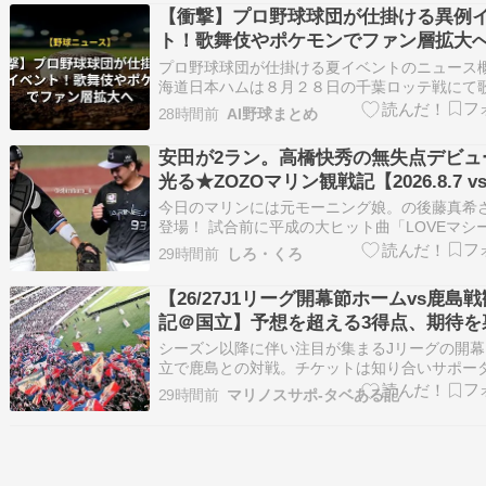
できるのか。 新戦力の融合、そして真夏のコン
【衝撃】プロ野球球団が仕掛ける異例
ョン管理も含め、今シーズ…
ト！歌舞伎やポケモンでファン層拡大
プロ野球球団が仕掛ける夏イベントのニュース概
海道日本ハムは８月２８日の千葉ロッテ戦にて
俳優のカタオカアイノスケさんを招き、伝統演
28時間前
AI野球まとめ
る連獅子を披露すると発表しました。 カタオカ
自身初となるファーストピッチにも挑戦する予
安田が2ラン。高橋快秀の無失点デビュ
す。 東北楽天では画伯の異名を持つマエ…
光る★ZOZOマリン観戦記【2026.8.7 vs
今日のマリンには元モーニング娘。の後藤真希
登場！ 試合前に平成の大ヒット曲「LOVEマシ
を歌ってくれましたが、リアルタイムで聴いて
29時間前
しろ・くろ
で嬉しかったですね。（音響トラブル残念でし
そんな今日からはバファローズとの3連戦。3連
【26/27J1リーグ開幕節ホームvs鹿島
ば順位が入れ替わる2.0ゲーム…
記＠国立】予想を超える3得点、期待を
る4失点
シーズン以降に伴い注目が集まるJリーグの開幕
立で鹿島との対戦。チケットは知り合いサポー
んと申し合わせて購入、当日の予定を確保、新
29時間前
マリノスサポ-タベある記
ォームも無事到着、当日は時間休をもらうつも
た、なのに。。こんな重要な試合の日に急遽日
張となってしまった小生、色々な意味で憤…