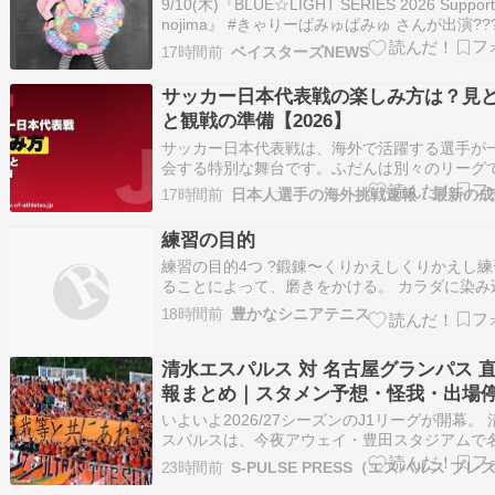
9/10(木)『BLUE☆LIGHT SERIES 2026 Support
nojima』 #きゃりーぱみゅぱみゅ さんが出演??
身初となる試合前のセレモニアルピッチに加え
17時間前
ベイスターズNEWS
後の「BLUE☆LIGHT LIVE」に登場✨試合前か
後まで横浜スタジアムを…
サッカー日本代表戦の楽しみ方は？見
と観戦の準備【2026】
サッカー日本代表戦は、海外で活躍する選手が
会する特別な舞台です。ふだんは別々のリーグ
ーする選手たちが同じユニフォームで戦う姿は
17時間前
戦ならではの魅力。この記事では、サッカー日
戦の見どころと観戦の準備を、もっと楽しむ視
練習の目的
とめました。 ???? 目次 代表戦の見…
練習の目的4つ ?鍛錬〜くりかえしくりかえし練
ることによって、磨きをかける。 カラダに染み
る ?習得〜新しい技を身につける。 ?修正〜身
18時間前
豊かなシニアテニス
てしまった、悪い癖を直す。 ?調整〜大会前、
に調子を上げる。 今、やっている練習は、 何
にやっているのかを認識する…
清水エスパルス 対 名古屋グランパス 
報まとめ｜スタメン予想・怪我・出場
報 J1 2026/27 第1節
いよいよ2026/27シーズンのJ1リーグが開幕。 
スパルスは、今夜アウェイ・豊田スタジアムで
グランパスと対戦します。 吉田監督が積み上げ
23時間前
S-PULSE PRESS（エスパルス プレ
た”インテンシティの高いサッカー”は、どこま