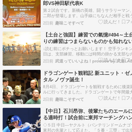
郎VS神田駅代表K
第２試合です。新橋の英雄、闘うサラリーマン
二郎が登場します。山手線にちなんだ相手と戦
二郎・特別研修、山手線迷勝負数え唄、第４弾
2日前
趣味こそすべて
駅編・・・ですか、戦いのタイトルが長いよ。
もビニール傘でゴルフのスイングをする新橋二
【土台と強固】練習での氣憶#494～土
顔です。 試合前のマイクです。新橋二郎…
りの練習はつまらないものかも知れな
で必ず効いてくる～
↓読む前にポチっとお願いします！ 空手ランキン
日は、支部練習。移動には時間の掛かる支部な
報収集と学びながらの移動でした。早めに出て
2日前
武道っていいよね！produce by 武道LA
済ませてからの移動でしたがいつもの同じ様な
到着でした。着いてから作業しておりました。
ドラゴンゲート観戦記 新ユニット・ゼ
の事ですが（笑） 支部練習の前に全日…
タル ノヴァ誕生！
8月4日、ドラゴンゲートを観戦するために後楽
ルに行ってきました。ドラゴンゲートで年間最
会である神戸ワールド記念ホール大会が終わり
2日前
趣味こそすべて
から新しい闘いが始まります。まずはタッグリ
が今大会から1ヶ月始まります。 また今大会で
【中日】石川昂弥、後輩たちのエール
くんがドラゴンゲートから離れます。…
る適時打！試合前に東邦マーチングハ
応援歌を大合奏！！
◇５日 中日―ヤクルト（バンテリンドームナゴ
東邦の先輩として応えた。「５番・三塁」で出