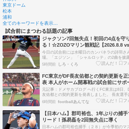
東京ドーム
松本
浦和
全てのキーワードを表示…
試合前にまつわる話題の記事
ジャクソン7回無失点！初回の4点を守
る！☆ZOZOマリン観戦記【2026.8.8 vs
今日の試合前には水曜日のカンパネラの詩羽さ
場。「エジソン」 「シャルロッテ」の2曲を披
くれましたが、歌い終わったあとにグラウンド
5時間前
しろ・くろ
と一礼している姿が好印象でした。 昨日敗れた
このカードでの4位浮上は無くなったマリーン
FC東京がDF長友佑都との契約更新を正
かしゲーム差を広げないためにも、今…
表 本人がホーム開幕戦の試合前にサポ
ーへ報告
元記事：ドメサカブログ へ行くFC東京は8日、
友佑都との契約更新を発表しました。 長友選手
のJ1百年構想リーグで8試合に出場。その後ワ
6時間前
footballあんてな
カップに出場しましたが、FC東京が7月3日に
た2026/27シーズンのトップチーム編成に名前 [
【日本ハム】郡司裕也、1年ぶりの捕手
The post F…
リード！孫易磊を2回無失点に導く
日本ハムの郡司裕也捕手（２８）が今季初のマ