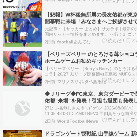
ぁここまできたら、今ここでゴチャゴチャ言う
はありませんが、冬季に積雪や降雪でアウェイ
できなくなった時点で、きっとまたゴ…
【悲報】W杯後無所属の長友佑都が東京
開幕戦に来場「みなさまへご挨拶させ
だきます」
元記事：【サッカー まとめ】サカラボ | 最新の
国内サッカー情報をまとめます。 へ行く1: ゴ
ラ ★ 2026/08/06(木) 22:09:13.24 ID:HqAbm3J
2日前
footballあんてな
東京は6日、FIFAワールドカップ北中米大会に
た日本代表DF長友佑都(39)が…
【ベリーズベリー のとろける苺ショコ
ホームゲームお勧めキッチンカー
【ベリーズベリー （Berry‘s Berry）のとろけ
コラ】26/27 J1リーグ開幕節vs鹿島戦 MUFG
ムお勧めキッチンカー＜まとめ＞ マリノススタ
2日前
マリノスサポ-タベある記
しっかりごはんを食べた後は、デザートを求め
動。目指すは、マリノススタグル、スィーツ部
◆Ｊリーグ◆FC東京、東京ダービーで
のベリー…
佑都”来場”を発表！引退も退団も発表
ないのに????
271: U-名無しさん＠＼(^o^)／ 2026/08/06(木)
11:35:48.08 ID:iZM0TREV0 面倒臭そうな前
かな ⇒FC東京、日本代表DF長友佑都の来場を
2日前
WorldFootballNews
J1開幕戦でキックオフ前に挨拶…去就にも注目
キン） FC東京は6日、8月8日（…
ドラゴンゲート観戦記 山手線ゲーム 新