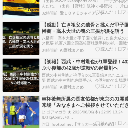
接触者はマスク姿で練習に参加
（出典 www.nikkansports.com） コーチが体
んだね。（出典 【野球】阪神 小谷野栄一、片
コーチが体調不良でベンチ外 代わりに2軍コー
32時間前
愛ＬＯＶＥジャイアンツ
流… 接触者はマスク姿で練習に参加 [冬月記者★
冬月記者 ★ ：2026/08/07(金) 17:3…
【感動】亡き祖父の遺骨と挑んだ甲子
幡商・高木大世の魂の三振が涙を誘う
八幡商・高木大世が甲子園で披露した集大成の
ス概要 第百八回全国高校野球選手権の第一回戦
幡商の高木大世は八回二死から三番手としてマ
34時間前
AI野球まとめ
に上がりました。 試合は健大高崎に敗れました
木は二死一、二塁のピンチをスライダーで見事
【朗報】西武・中村剛也が1軍登録！40
で切り抜け、自身の集大成となる投球を…
ぶり復帰の42歳が逆転Vの起爆剤へ
西武の中村剛也が今季初の1軍登録されたニュ
要 西武の中村剛也内野手が、今季初めて出場選
されました。 １５日に４３歳の誕生日を迎える
34時間前
AI野球まとめ
年長野手であり、首位を走るソフトバンクとの
決を控えた重要な局面での合流となります。 西
W杯後無所属の長友佑都が東京のJ1開
フトバンクを７・５ゲーム差で追って…
来場「みなさまへご挨拶させていただ
す」
1: ゴアマガラ ★ 2026/08/06(木) 22:09:13.24
ID:HqAbm3J+9
https://www.nikkansports.com/m/soccer/news
昨日
footballnet【サッカー5chまとめ】
mode=all (＊ﾟ∀ﾟ)っ このまとめのま…