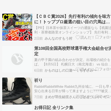
【ＣＢＣ賞2026】先行有利の傾向を味方
に！トッププロ厳選の狙い目の穴馬はこ
れだ！
【PR】日本茶や抹茶スイーツの通販なら【祇園
利・茶寮都路里オンラインショップ】 先行有利
傾向を考慮したプロの予想は、競馬ファンにとっ
2日前
みんなのすもう村
て非常に参考になるでしょう。一変を期待できる
穴馬を厳選するというコンセプトは、普段見逃し
第108回全国高校野球選手権大会組合せ
てしまうような馬にも注目するきっかけを提供し
定
てくれます。…
夏の甲子園の組み合わせが決定。出場校の紹介を
ば。 【8月5日】 札幌日大（南北海道） vs 仙台
英（宮城）甲子園優勝経験を持つ古豪仙台育英も
6日前
かものはしの口遊〜くちずさみ〜
開幕試合は31年ぶり。2度目の聖地の札幌日大は
こに付け入りたい。 【8月6日】 東筑（福岡）vs
祈り
神村学園（鹿児島）まさかの九州ダービ…
RabbitRabbitWhite Rabbit九州全域に、一日も早
安心出来る日常が帰って来ますように????被災
で不自由な生活を強いられている方々のもとに、
7日前
まめが羽生結弦さんのことをつぶやいてみる
十分な支援が届きますように????これ以上被害
広がりませんように????そして、亡くなった方
お得日記 全リンク集
の魂が安らかでありま…