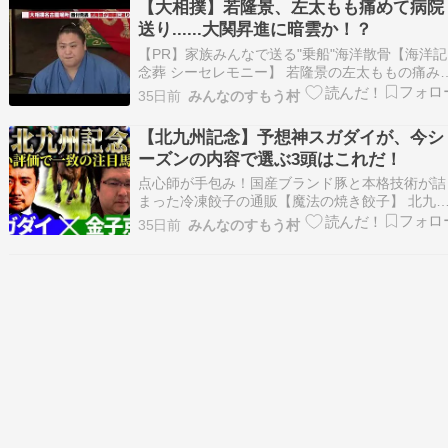
【大相撲】若隆景、左太もも痛めて病院
ムページなどで発表しました。 開会式の中止は
送り......大関昇進に暗雲か！？
年ぶり。順…
【PR】家族みんなで送る"乗船"海洋散骨【海洋記
念葬 シーセレモニー】 若隆景の左太ももの痛み
心配ですね。大関昇進を目指す中での痛みは、心
35日前
みんなのすもう村
身共に辛いものがあると思います。特に稽古を休
むことで、技術の向上や体力の維持が難しくなる
【北九州記念】予想神スガダイが、今シ
可能性も考えられます。しかし、無理をして悪化
ーズンの内容で選ぶ3頭はこれだ！
させるよ…
点心師が手包み！国産ブランド豚と本格技術が詰
まった冷凍餃子の通販【魔法の焼き餃子】 北九
記念に関するスガダイ氏の予想では、今シーズン
35日前
みんなのすもう村
の内容が良好な馬を中心に据えるという考え方
は、データに基づく分析がしっかりしていると感
じました。今回の予想を参考にしながら、じっく
りと検討したいと…