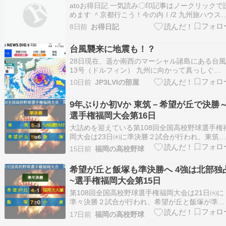
atoお得日記 一気読み〇印記事はノークリックで
めます ＾京都行こう！今の内Ⅰ/2 九州旅ハウス
ンボス1/3 山梨へ 1/2 GoTo函舘全集1/3 ato３ド
8日前
お得日記
イブ1/3 トレインビューの旅 集 サフィール乗り
～い 1/2 GoTo 函館 全集1/3 電車旅 2020年…
台風襲来に地震も！？
28日現在、遥か南西のマーシャル諸島にある台
13号（ドルフィン） 九州に向かって真っしぐ
ら！？ 5日にスカイマークで長崎に飛ぶんだけど
10日前
JP3LVIの部屋
かな〜り日本列島に接近 なんとか飛んでくれる
か？ 7日の予想位置 スピードが遅い 帰りの9日が
9年ぶりか初Vか 東筑－希望が丘で決勝
ヤバいかも… 抜けた後でも前日が欠航続きなら
選手権福岡大会第16日
機…
大詰めを迎えている第108回全国高校野球選手権
岡大会は23日㈭に準決勝２試合が行われ、東筑
希望が丘が勝って決勝進出を決めました。 東筑
15日前
福岡の高校野球
は、春夏連続の甲子園出場を目指した九州国際大
付を土壇場で逆転、９年ぶりの優勝に王手をかけ
希望が丘と飯塚も準決勝へ 4強は北部独
ました。決勝進出は３年ぶりで、その時に敗れた
~選手権福岡大会第15日
九州国際大…
第108回全国高校野球選手権福岡大会は21日㈫に
準々決勝２試合が行われ、希望が丘と飯塚が準決
勝進出を決めてベスト４が出揃いました。23日
17日前
福岡の高校野球
に準決勝２試合が行われ、決勝に進出する２校が