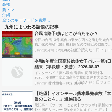
高橋
筋トレ
沖縄
全てのキーワードを表示…
九州にまつわる話題の記事
台風進路予想はどこが当たるか？
今回の台風13号 異例の東から西へと進む迷走台
我が家の帰省は飛行機利用なので接近の強風で飛
ばなくなるのが一番辛い… 1週間以上前から台風
3時間10分前
JP3LVIの部屋
進路予想を見て回っていました どうやら巷での
通りヨーロッパ中期予報センター（ECMWF）の
令和8年度全国高校総体女子バレー第4日
のが一貫して大陸まで西へ進むという予想を立
結果（準決勝・決勝） 2026-08-07
て…
インターハイ「夢へ躍進 青春の夏 近畿総体
2026」令和8年度全国高等学校総合体育大会女子
レーボール競技大会2025年08月03日(月)～08月0
8時間前
排球博客 - FC2 BLOG
日(金) 滋賀県草津市立滋賀トヨタ アリーナ／守
市民体育館＜女子決勝トーナメント＞08月07日
【絶望】イオンモール熊本爆発事故「本
(金) 第4日 準決勝、決勝【…
当のことを…」遺族語る
元記事：【サッカー まとめ】サカラボ | 最新の
外・国内サッカー情報をまとめます。 へ行く1: 