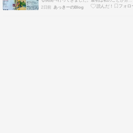
らなかったようでしたが、しばらくして気付いて
2日前
あっきーのBlog
くれたようです。先週から入院していると聞き、
急遽会いに行くことにしました。日帰りで移動時
間は往復約10時間という強行軍でしたが、母に
うことができ…