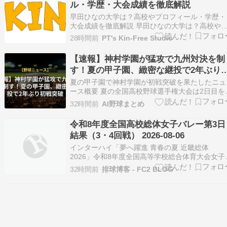
ル・学歴・大会成績を徹底解説
の字型の…
早田ひなの大学は？高校やプロフィール・学歴・
大会成績を徹底解説 早田ひなの大学は？高校や
ロフィール・大会成績を紹介 早田ひな選手は、
28時間前
PT's Kin-Free Studio
岡県出身で日本生命に所属する卓球選手です。パ
リ2024オリンピックでは女子シングルス銅メダ
【速報】神村学園が猛攻で九州対決を制
ル、女子団体銀メダルを獲得しました。 本記事
す！夏の甲子園、緻密な継投で2年ぶり
は、年…
戦突破
夏の甲子園で神村学園が初戦突破を果たしたニュ
ース概要 夏の全国高校野球選手権大会は2日目を
え、甲子園球場では1回戦の2試合が行われまし
32時間前
AI野球まとめ
た。 第1試合は鹿児島代表の神村学園と福岡代表
東筑による九州勢対決となりました。 試合は1回
令和8年度全国高校総体女子バレー第3日
に東筑の平山が先頭打者本塁打を放ち先制する展
結果（3・4回戦） 2026-08-06
開と…
インターハイ「夢へ躍進 青春の夏 近畿総体
2026」令和8年度全国高等学校総合体育大会女子
レーボール競技大会2025年08月03日(月)～08月0
32時間前
排球博客 - FC2 BLOG
日(金) 滋賀県草津市立滋賀トヨタ アリーナ／守
市民体育館＜女子決勝トーナメント＞08月06日
(木) 第3日 決勝トーナメン…