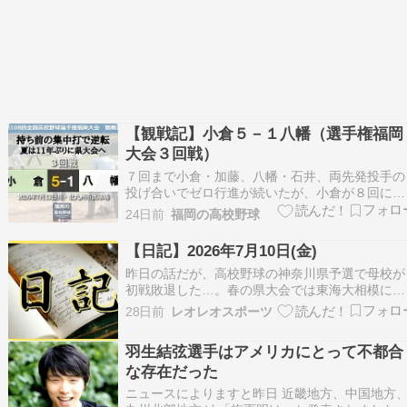
【観戦記】小倉５－１八幡（選手権福岡
大会３回戦）
７回まで小倉・加藤、八幡・石井、両先発投手の
投げ合いでゼロ行進が続いたが、小倉が８回に４
安打に２四球をからめて逆転、夏の大会としては
24日前
福岡の高校野球
11年ぶりとなる県大会出場を決めた。 ▼３回戦
（13日・北九州）⇒試合記録 八幡 ０００ ０００
【日記】2026年7月10日(金)
０１０ =１ 小倉 ０００ ０００ ０５ｘ =５ …
昨日の話だが、高校野球の神奈川県予選で母校が
初戦敗退した…。春の県大会では東海大相模に勝
って力を付けたと思ったが、やっぱり夏は難しい
28日前
レオレオスポーツ
ですな。いつか母校が甲子園の土を踏む日が来て
ほしいが果たして… 艦これでは昨日から夏イベ
羽生結弦選手はアメリカにとって不都合
始まった。今回も攻略記事を書いていくつもり
な存在だった
だ。 【艦これ…
ニュースによりますと昨日 近畿地方、中国地方