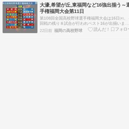
決まります。南部勢はベスト４を前に全てのチー
大濠,希望が丘,東福岡など16強出揃う～
ムが姿を消しました。 南部第１シードの福岡大
手権福岡大会第11日
濠を下し…
第108回全国高校野球選手権福岡大会は16日㈭、
回戦の残り８試合が行われベスト16が出揃いま
た。 この日登場したシード６校はいずれも快勝
22日前
福岡の高校野球
飯塚の６大会連続をはじめ久留米商は５大会連
続、福岡大大濠は３大会連続の５回戦進出を決め
たほか、福工大城東は２大会ぶり、希望が丘は３
大会ぶり…