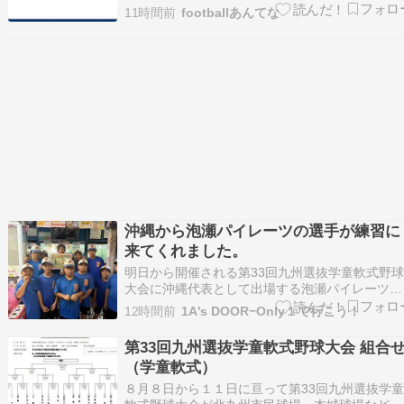
れ ★ 2026/08/07(金) 11:12:08.49 ID:kx9lWlv39
11時間前
footballあんてな
8/6(木) 19:03配信 熊本ニュース KAB ONLINE 
県嘉島町のイオンモール熊…
沖縄から泡瀬パイレーツの選手が練習に
来てくれました。
明日から開催される第33回九州選抜学童軟式野
大会に沖縄代表として出場する泡瀬パイレーツの
選手の皆さんが練習に来てくれました。みんな元
12時間前
1A's DOOR−Only１で行こう！
気がよくて、思い切りのあるスイングがとても印
象に残りました。九州大会では優勝目指してぜひ
第33回九州選抜学童軟式野球大会 組合
頑張ってくださいね。 初心者からプロ野球志望
（学童軟式）
まで楽しめ…
８月８日から１１日に亘って第33回九州選抜学