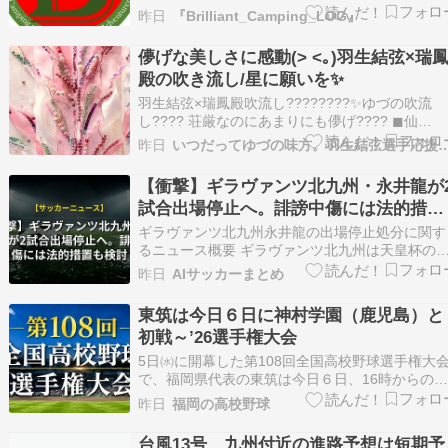
面構えだもんな（怒）まあ真相は今後解明ってこ
昨日
『Brilliant_Camping_LOG』
とになってるが、まあ火のないところに煙は立た
ないって昔から言うしな（笑）現役の現議会議員
儚げな美しさに感動(> <｡)羽生結弦×瑞
が何人も証言しちゃってんだから事実と思うわ！
殿の吹き流し/星に願いを✨
まあ福岡県民…
羽生結弦×瑞鳳殿吹流し????????✨ゆづの吹流
し???? 荘厳なのにあまりにも儚げ???? ◼仙
台????????✨七夕まつり、吹流しの投稿✨️ ◼な
昨日
いつだってゆづの味方。羽生結弦選手応
てったってプーさん???? そういえば今回、日テ
もポストしてたけど…⁉️ ꒰ ᐡᴗ͈ ·̫ ᴗ͈ ꒱ ♡ 広島に原子
【衝撃】ギラヴァンツ北九州・永井龍が
弾…
試合出場停止へ。誹謗中傷には法的措置
も検討
ギラヴァンツ北九州永井龍の出場停止処分に関す
るニュース概要 ギラヴァンツ北九州は天皇杯の
岡県代表決定戦において、FW永井龍選手が退場
昨日
AIサッカーまとめ
分を受けたことを発表しました。 福岡県サッカ
協会の規律委員会は、永井選手に対して2
東筑は今日６日に神村学園（鹿児島）と
初戦～’26選手権大会
5日㈬に開幕した第108回全国高校野球選手権大
で、福岡県代表の東筑は今日６日、16時からの
一試合で神村学園（鹿児島）との初戦を迎えま
昨日
福岡の高校野球
す。 神村学園は言わずとしれた九州を代表する
豪。九州大会は今春まで６季連続出場中で、昨春
台風13号、九州付近の進路予想は短期予