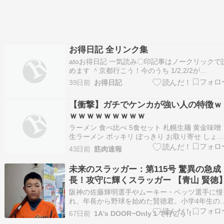
お得日記 全リンク集
atoお得日記 一気読み〇印記事はノークリックで
めます ＾京都行こう！今のうち 1/2,2/2が
2026/7/1.7/3投稿されます 九州旅ハウステンボス
39日前
お得日記
1/3 山梨へ 1/2 GoTo函舘全集1/3 ato３ドライブ1/
トレインビューの旅 集 サフィール乗りた～い 1/
【衝撃】ガチでケンカが強い人の特徴ｗ
ｗｗｗｗｗｗｗｗｗ
ラーメン 食べ比べ 5食セット 札幌生麺 黄金味噌
生ラーメン ポッキリ ぽっきり お取り寄せ しょ
油 醤油 みそ 味噌 塩 ラーメン詰め合わせ ラーメ
43日前
筋肉速報
通販 北海道ラーメンセット 札幌ラーメン 札幌み
げ 美味しいラーメン 北海道グルメ第一北海丸【
未来のスラッガー：第115号 驚異の急成
州からの贈り物】 九州美味…
長！攻守に輝くスラッガー 【青山 賢徳
阪神の佐藤輝明選手やムーキー・ベッツ選手に憧
れ、年長から野球を始めた賢徳君。小学4年生の
から努力が大きく実を結び、驚くほどの成長を遂
67日前
1A's DOOR−Only１で行こう！
げています。最大の武器は、確実性と長打力を兼