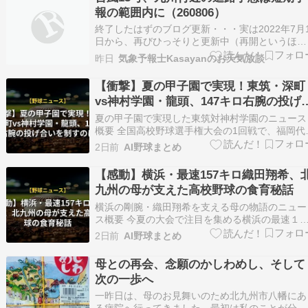
は優勝。秋もベスト４入りを果たして春のセンバ
報の範囲内に（260806）
ツに出場し…
終了したはずのブログ更新・・・実は2022年7月
日から、再びひっそりと更新中（再開というほど
のモノではありません）。 というのもXのツブヤ
昨日
気象予報士Kasayanのお天気放談
キはストーリー性に欠けるので「ブログで再構
成・補足してみよう」という趣旨。 以前のよう
【衝撃】夏の甲子園で実現！東筑・深町
千日回峰行的に毎日更新するつもりはないのです
vs神村学園・龍頭、147キロ右腕の投げ
が、ブ…
いを制すのは？
夏の甲子園で実現した東筑対神村学園のニュース
概要 全国高校野球選手権大会の1回戦で、福岡代
のトウチクと鹿児島代表のカムラムガクエンによ
2日前
AI野球まとめ
る九州勢同士の好カードが実現しました。 この
合の最大の見どころは、両チームのエースによる
【感動】横浜・最速157キロ織田翔希、
ハイレベルな投げ合いです。 トウチクのエース
九州の母が支えた高校野球の食育秘話
町コウセ…
横浜の剛腕・織田翔希を支える母の物語のニュー
ス概要 今夏の大会で注目を集める横浜の最速１
７キロ右腕、オダ・ショウキ投手を支え続けてき
2日前
AI野球まとめ
た母のユウコさんの物語を紹介します。 北九州
暮らすユウコさんは、テレビで活躍する息子の姿
母との再会、念願のかしわめし、そして
を見るたびに深い愛情と喜びを感じています。 
次の一歩へ
ダ投手の恵…
一昨日は、母のお見舞いのため北九州市八幡にあ
る病院へ行ってきました。最初は私のことが分か