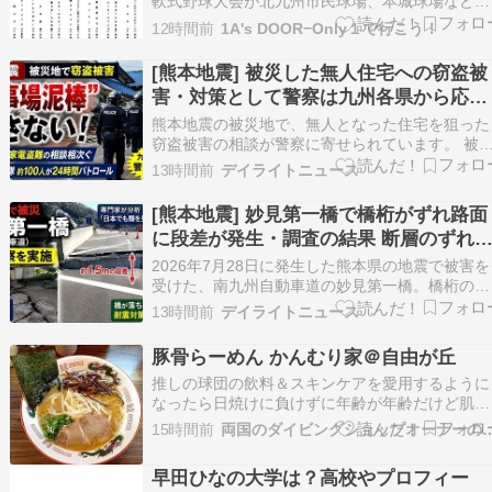
軟式野球大会が北九州市民球場、本城球場などで
九州No.１を競うう大会が開催されます。 北九州
12時間前
1A's DOOR−Only１で行こう！
ら吉田レグルスが福岡代表として出場します。優
勝目指して頑張ってください。 初心者からプロ
[熊本地震] 被災した無人住宅への窃盗被
球志望者まで楽しめる 三萩野バッティングセン
害・対策として警察は九州各県から応援
ー…
部隊を派遣24時間体制でパトロール！
熊本地震の被災地で、無人となった住宅を狙った
窃盗被害の相談が警察に寄せられています。 被
地では、いわゆる「火事場泥棒」とみられる事案
13時間前
デイライトニュース
への警戒が強まっており、警察は九州各県から応
援部隊を派遣し、24時間体制でパトロールを実
[熊本地震] 妙見第一橋で橋桁がずれ路面
しています。 要点まとめ 被災した無人住宅で家
に段差が発生・調査の結果 断層のずれ
などの…
原因と分析！
2026年7月28日に発生した熊本県の地震で被害を
受けた、南九州自動車道の妙見第一橋。橋桁のず
れなどにより通行止めが続く中、専門家や国土交
13時間前
デイライトニュース
通省関係者らによる現地視察が行われました。 
地では約1.5メートルの段差や地割れが確認され
豚骨らーめん かんむり家＠自由が丘
検討委員会は断層のずれが橋の被害に直接影響し
推しの球団の飲料＆スキンケアを愛用するように
た…
なったら日焼けに負けずに年齢が年齢だけど肌が
ツルモチになってる♪よく麺の感想で使ってるけ
15時間前
両国のダイビングショップ
質感は違いますが。知り合いに6日に自由が丘で
約束があると話したらOPEN予定を教えてくれセ
早田ひなの大学は？高校やプロフィー
トにしてたお店から。結心の隣となっており、く