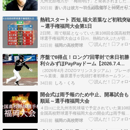
九州北部地方が 「梅雨明け」と発表されました
いずれも平年より11日早く 昨年より11日遅い夏
30日前
蒼い月は彼方〜羽生結弦選手と仲間
到来です、と。 天気予報を見てみると今日から 
ぼ晴れマークが並びますので … 続きを読む 羽生
熱戦スタート 西短,福大若葉など初戦突
弦選手はアメリカにとって不都合な存在だ…
～選手権福岡大会第1日
2日間、雨で順延となっていた第108回全国高校
球選手権福岡大会は６日㈪、熱戦の火ぶたが切っ
て落とされました。北部の４試合が順延に、南北
32日前
福岡の高校野球
１試合ずつが継続試合となりましたが、北部で１
回戦２試合、南部で１回戦５試合が行われまし
序盤で8得点！ロング7回零封で来日初勝
た。 昨夏優勝校の西日本短大附は有明高専を５
利☆みずほPayPayドーム【2026.7.4
コールドで下…
vs.H】
（2026年4月:ZOZOマリンスタジアム） プレー
ール直後、藤原選手が先頭打者初球ホームラン！
思えばこの一発が、今日の試合の流れを呼び寄せ
34日前
しろ・くろ
たのかもしれません。 2回には1アウトから四球
ヒット・フィルダースチョイスで満塁とすると、
開会式は雨予報のため中止、開幕試合も
そこから2者連続の押し出し。更には山口選手・
順延～選手権福岡大会
４日㈯に北九州市民球場で予定されていた第108
全国高校野球選手権福岡大会の開会式は雨予報を
受けて中止となり、開会式のあとに同球場で予定
35日前
福岡の高校野球
されていた開幕試合（小倉西―小倉商）も順延と
なりました。福岡県高校野球連盟が３日㈮にホー