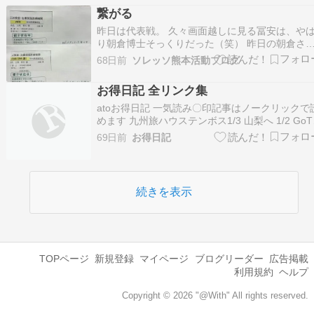
ね備えたバッティング。これまでに「ホームラン
繋がる
大会」で2度のホームラン王、さらに「月間ホー
昨日は代表戦。 久々画面越しに見る冨安は、や
ラン王」を…
り朝倉博士そっくりだった（笑） 昨日の朝倉さ
効いてたなぁ〜 そんなこんなで、昨日はサッカ
68日前
ソレッソ熊本活動ブログ
尽くし。 朝からリバーサイドで6年の練習試合や
て、 どうしても見たかった九州リーグを見に行
お得日記 全リンク集
て、 リバーサイドに戻り、5年生の練習試合を見
学…
atoお得日記 一気読み〇印記事はノークリックで
めます 九州旅ハウステンボス1/3 山梨へ 1/2 GoT
函舘全集1/3 ato３ドライブ1/3 トレインビューの
69日前
お得日記
集 サフィール乗りた～い 1/2 GoTo 函館 全集1/3
電車旅 2020年冬 一気読み 電車 ato秘…
続きを表示
TOPページ
新規登録
マイページ
ブログリーダー
広告掲載
利用規約
ヘルプ
Copyright © 2026 "@With" All rights reserved.