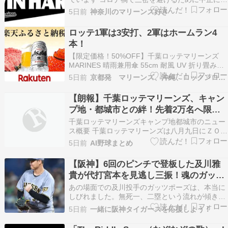
ったり、日程を公表せずにゲリラ的に開催した
5日前
神奈川のマリーンズ好き
り、夏から秋になったりと変化が見られました
が･･･ それでも、夏といえば花火ですよね(^^) 8
ロッテ1軍は3安打、2軍はホームラン4
月1日にサザンビーチちがさき花火大会がありま
本！
した 第…
【限定価格！50%OFF】千葉ロッテマリーンズ
MARINES 晴雨兼用傘 55cm 耐風 UV 折り畳み傘
グッズ ロッテ 折りたたみ傘 軽量 晴雨兼用 風に
5日前
京都発 マリーンズ、沖縄、ロックンロール、なblog
強い 軽い コンパクト 手動 uvカット 超軽量 超撥
水 反射 撥水 日傘 丈夫 55 傘 折りたたみ価格：
【朗報】千葉ロッテマリーンズ、キャン
1375円（…
プ地・都城市との絆！先着2万名へ限定
コアラのマーチ配布決定
千葉ロッテマリーンズキャンプ地都城市のニュー
ス概要 千葉ロッテマリーンズは八月九日にＺＯＺ
Ｏマリンスタジアムで開催されるオリックスバフ
5日前
AI野球まとめ
ァローズ戦において、宮崎県の都城市と連携した
キャンプ地都城デーを実施すると発表しました。
【阪神】6回のピンチで登板した及川雅
今回の企画は二〇二五年から同球団のキャンプ地
貴が代打宮本を見逃し三振！魂のガッツ
となっている…
ポーズが飛び出した緊迫リレーの裏側と
あの場面での及川投手のガッツポーズは、本当に
マウンドの気迫
しびれました。無死一、二塁という流れが傾きか
ねない場面で、見逃し三振を奪ってベンチの空気
5日前
一緒に阪神タイガースを応援しよう！
まで変えたのは大きかったですね。優勝争いで
は、こうした「流れを断ち切る一球」が勝敗を左