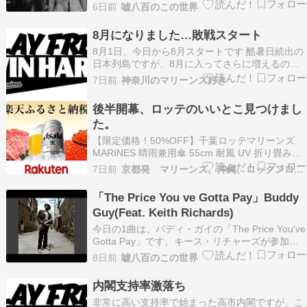
です。元々は1936年にカンザス・ジョー・マッコ
Dream」The Harlem Hamfats
6日前
嘘八百のこの世界
イが「Weed Smoker's Dream」というタイトル
で作曲した曲である。その後、マッコイ自身が作
8月になりました…敗戦スタート
曲と歌詞を編集し、…
8月1日、今日から8月スタートです 酷暑日続出の
日本列島ですが、8月に入ってさらに増えるので
はないでしょうかね???? 基本的に夏は好きなの
7日前
神奈川のマリーンズ好き
ですが、さすがに酷暑日となると厳しいです(>_
出来るだけ外出せずに、エアコンの効いた室内で
後半開幕、ロッテのいいとこ見つけまし
過ごせれば･･･と 先にここでも書きましたけど、
た。
…
【限定価格！50%OFF】千葉ロッテマリーンズ
MARINES 晴雨兼用傘 55cm 耐風 UV 折り畳み傘
グッズ ロッテ 折りたたみ傘 軽量 晴雨兼用 風に
7日前
京都発 マリーンズ、沖縄、ロックンロール、なblog
強い 軽い コンパクト 手動 uvカット 超軽量 超撥
水 反射 撥水 日傘 丈夫 55 傘 折りたたみ価格：
「The Price You ve Gotta Pay」Buddy
1375円（…
Guy(Feat. Keith Richards)
今日の1曲は、バディ・ガイの「The Price You've
Gotta Pay」です。キース・リチャーズが参加し
ています。Buddy Guyポチッと押してもらえる
8日前
嘘八百のこの世界
と、明日への活力となりますにほんブログ村千葉
ロッテマリーンズランキング
内閣支持率激落ち
非常に高い支持率で始まった高市内閣ですが、こ