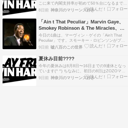
こに来て内閣支持率が初めて50％台になるまでに
激落ちしています(>_ 国会終了後の記者会見で、
8日前
神奈川のマリーンズ好き
高市総理曰く『私自身が分析することは困難、原
因は分かりません』だそうですが、そんなことは
「Ain t That Peculiar」Marvin Gaye、
ないわけでして･･･本当に判らないのなら総理失
Smokey Robinson & The Miracles、
格では？…
Aaron Neville
今日の1曲は、マーヴィン・ゲイの「Ain't That
Peculiar」です。スモーキー・ロビンソンがプロ
デュースし、ロビンソンとミラクルズのメンバー
9日前
嘘八百のこの世界
であるボビー・ロジャース、ピート・ムーア、マ
ーヴ・タープリンが作詞作曲を手がけました。ス
夏休み目前????
モーキー・ロビンソン＆ザ・ミラクルズのヴ…
今年の夏休みは8月8日〜16日までの9連休となっ
ています(^ ^) ちなみに、初日の8日はZOZOマリ
ン参戦予定です????️ プラックサマーウィークの
9日前
神奈川のマリーンズ好き
ナイターなので、昼間は成田山新勝寺周辺でうな
ぎの予定…我が家の一推しである『駿河屋』は先
日の火事で残念ながら閉店中なので、支店の…