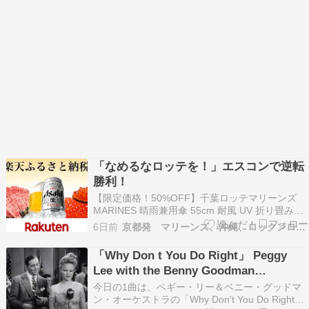
「なめるなロッテを！」エスコンで逆転
勝利！
【限定価格！50%OFF】千葉ロッテマリーンズ
MARINES 晴雨兼用傘 55cm 耐風 UV 折り畳み傘
グッズ ロッテ 折りたたみ傘 軽量 晴雨兼用 風に
6日前
京都発 マリーンズ、沖縄、ロックンロール、なblog
強い 軽い コンパクト 手動 uvカット 超軽量 超撥
水 反射 撥水 日傘 丈夫 55 傘 折りたたみ価格：
「Why Don t You Do Right」 Peggy
1375円（…
Lee with the Benny Goodman
Orchestra、Lil Green、Julie London、
今日の1曲は、ペギー・リー＆ベニー・グッドマ
Sinéad O Conno「Weed Smoker s
ン・オーケストラの「Why Don't You Do Right」