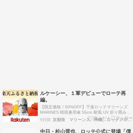
ルケーシー、１軍デビューでローテ再
編。
【限定価格！50%OFF】千葉ロッテマリーンズ
MARINES 晴雨兼用傘 55cm 耐風 UV 折り畳み傘
グッズ ロッテ 折りたたみ傘 軽量 晴雨兼用 風に
9日前
京都発 マリーンズ、沖縄、ロックンロール、なblog
強い 軽い コンパクト 手動 uvカット 超軽量 超撥
水 反射 撥水 日傘 丈夫 55 傘 折りたたみ価格：
中日・松山晋也、ロッテ公式に登場「僕