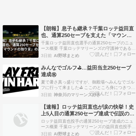
【朗報】息子も継承？千葉ロッテ益田直
也、通算250セーブを支えた「マウンド
の独り言」の正体
千葉ロッテ益田直也選手の通算250セーブのニュ
ース概要 千葉ロッテマリーンズの守護神である益
田直也投手の息子、玲くんがテレビ番組で披露し
3日前
AI野球まとめ
た独り言がファンの間で話題となっています。 こ
の独り言は益田投手本人が自宅で無意識に使って
みんなでゴルフ⛳️…益田当主250セーブ
いるものと似ており、父子の遺伝を感じさせる微
達成㊗️
笑ましいエ…
夏で暑さ真っ盛りですが、御殿場へみんなでゴル
フに行って来ました⛳️ ここのところ身につきつつ
ある脱力スイングを実際のコースで試すラウンド
3日前
神奈川のマリーンズ好き
だったのですが、全体に緩んだスイングになって
しまっていたかも知れません…イマイチでした
【速報】ロッテ益田直也が涙の快挙！史
(ToT) そのせいかスコアも超イマイチでした 暑く
上5人目の通算250セーブ達成で伝説の鉄
て身体…
腕が新たな領域へ
ロッテ益田直也投手の通算250セーブ達成のニュ
ース概要 千葉ロッテマリーンズの益田直也投手
が、ZOZOマリンスタジアムで行われた埼玉西武
3日前
AI野球まとめ