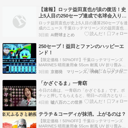
ライオンズ戦で、日本プロ野球史上五人目となる
通算二百五十セーブを達成しました。 二点リード
【速報】ロッテ益田直也が涙の復活！史
の九回に登板した益田投手は、最後をライトフラ
上5人目の250セーブ達成で名球会入り確
イに打ち取…
定
ロッテ益田直也が史上5人目の通算250セーブを達
成のニュース 千葉ロッテマリーンズの益田直也投
手が、本拠地のＺＯＺＯマリンスタジアムで行わ
3日前
AI野球まとめ
れた埼玉西武ライオンズ戦で史上５人目となる通
算２５０セーブを達成しました。 昨シーズンは不
250セーブ！益田とファンのハッピーエ
調や怪我に苦しみ、今シーズンも守護神の座を若
ンド！
手に譲る…
【限定価格！50%OFF】千葉ロッテマリーンズ
MARINES 晴雨兼用傘 55cm 耐風 UV 折り畳み傘
グッズ ロッテ 折りたたみ傘 軽量 晴雨兼用 風に
3日前
京都発 マリーンズ、沖縄、ロックンロール、なblog
強い 軽い コンパクト 手動 uvカット 超軽量 超撥
水 反射 撥水 日傘 丈夫 55 傘 折りたたみ価格：
「かざぐるま」一青窈
1375円（…
今日の1曲は、一青窈の「かざぐるま」です。ポ
チッと押してもらえると、明日への活力となりま
すにほんブログ村千葉ロッテマリーンズランキン
4日前
嘘八百のこの世界
グ
テラチ＆コーディが抹消。上がるのは？
【限定価格！50%OFF】千葉ロッテマリーンズ
MARINES 晴雨兼用傘 55cm 耐風 UV 折り畳み傘