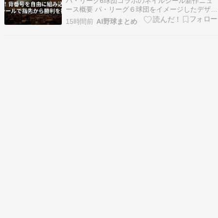
パ・リーグ6球団コラボのネイルシール新作ニュ
ース概要 パ・リーグ６球団をイメージしたデザイ
ンが人気のジェルネイルシール、ムウメイズジェ
15時間前
AI野球まとめ
ルネイルパ・リーグ６球団コレクションから、新
たにアルファベットと番号のセットが登場しまし
た。 今回は第１弾のネイルシールに加えて、各球
団のフォント…