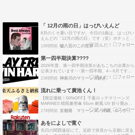
「 12月の雨の日」はっぴいえんど
8月のくそ暑い日ですが、今日の1曲は、はっぴい
えんどの「12月の雨の日」です（笑）ポチッと押
してもらえると、明日への活力となりますにほん
19時間前
嘘八百のこの世界
ブログ村千葉ロッテマリーンズランキング
第一四半期決算????
2026年度、第一四半期決算があちこちの企業から
公表されています･･･第一四半期、4～6月ですね
昨年度比で増収増益で、年度の売上／利益見込み
23時間前
神奈川のマリーンズ好き
を上積みして見直した企業、2年ぶりに第一四半
期が黒字になった企業等々･･･様々なようです
流れに乗って廣池くん！
が、全般的には上積み傾向みたいですね(^^) 一
【限定価格！50%OFF】千葉ロッテマリーンズ
方…
MARINES 晴雨兼用傘 55cm 耐風 UV 折り畳み傘
グッズ ロッテ 折りたたみ傘 軽量 晴雨兼用 風に
27時間前
京都発 マリーンズ、沖縄、ロックンロール、なblog
強い 軽い コンパクト 手動 uvカット 超軽量 超撥
水 反射 撥水 日傘 丈夫 55 傘 折りたたみ価格：
あをによしで寛ぐ
1375円（…
先日の関西遠征にて。近鉄で奈良から京都に戻る