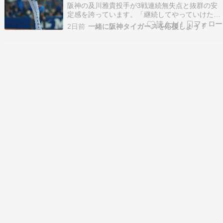
人が語った手応えの正体とは
阪神の及川雅貴投手が3戦連続無失点と抜群の安
定感を誇っています。「継続してやっていけた
ら」と手応えを語る左腕の覚醒を予感させる投球
2日前
一緒に阪神タイガースを応援しよう！
内容と、好調の要因を徹底解説します。及川雅貴
及川 雅貴（およかわ まさき、2001年4月18日 -
）は、千葉県八日市場市（現：匝瑳市）出身のプ
ロ…