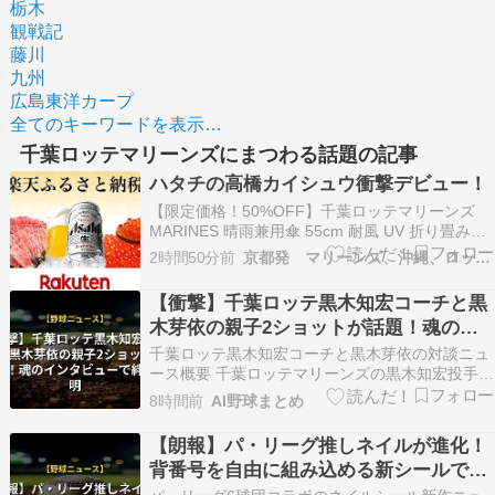
栃木
観戦記
藤川
九州
広島東洋カープ
全てのキーワードを表示…
千葉ロッテマリーンズにまつわる話題の記事
ハタチの高橋カイシュウ衝撃デビュー！
【限定価格！50%OFF】千葉ロッテマリーンズ
MARINES 晴雨兼用傘 55cm 耐風 UV 折り畳み傘
グッズ ロッテ 折りたたみ傘 軽量 晴雨兼用 風に
2時間50分前
京都発 マリーンズ、沖縄、ロックンロール、なblog
強い 軽い コンパクト 手動 uvカット 超軽量 超撥
水 反射 撥水 日傘 丈夫 55 傘 折りたたみ価格：
【衝撃】千葉ロッテ黒木知宏コーチと黒
1375円（…
木芽依の親子2ショットが話題！魂のイ
ンタビューで絆を証明
千葉ロッテ黒木知宏コーチと黒木芽依の対談ニュ
ース概要 千葉ロッテマリーンズの黒木知宏投手コ
ーチと、長女でタレントの黒木芽依が親子ツーシ
8時間前
AI野球まとめ
ョット写真を公開しました。 芽依は自身のインス
タグラムを更新し、父である黒木コーチにインタ
【朗報】パ・リーグ推しネイルが進化！
ビューを行ったことを報告しています。 石垣キャ
背番号を自由に組み込める新シールで指
ンプ以来と…
先から勝利を掴め