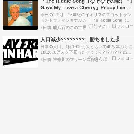
「The Riddle Song（なぞなぞの歌）・I
右します。及川投手の頼もしさが改めて際立っ
Gave My Love a Cherry」Peggy Lee、
た、価値ある火消し…
Sam Cooke、Joan Baez & Pete Seeger
今日の1曲は、15世紀のイギリスのスコットラン
ドのトラディショナルの「The Riddle Song（な
ぞなぞの歌）・I Gave My Love a Cherry」で
5日前
嘘八百のこの世界
す。「どうして種のないサクランボがあるのだろ
う？どうして骨のない鶏があるのだろう？どうし
人口減少????????…勝ちました✌️
て終わりのない指輪がある…
日本の人口、1億1900万人くらいで40数年ぶりに
1億2000万人を下回ったそうです???????? 出生
率は右肩下がりが続いていますから、ま、そうだ
6日前
神奈川のマリーンズ好き
ろうなぁ〜とは思いましたが･･･ 現状、日本の人
口構成は逆三角形になっていますので、それを三
角形に近づけていかないと国が破綻してし…