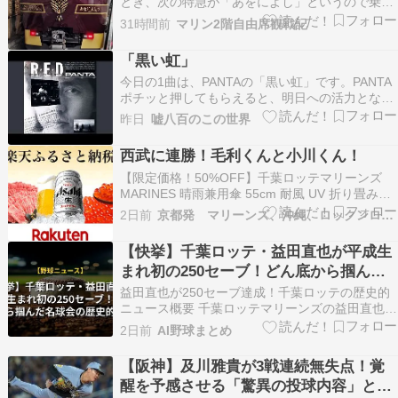
とき、次の特急が「あをによし」というので乗
車。発車時刻が迫っていたが無事チケットを買う
31時間前
マリン2階自由席観戦記
ことができた。発車間際には席が結構埋まってい
た。阪急電車のようなシックな色合いでピカピカ
「黒い虹」
の外観。35分の乗車時間はあっという間に過ぎ
今日の1曲は、PANTAの「黒い虹」です。PANTA
た。束の間の寛ぎ…
ポチッと押してもらえると、明日への活力となり
ますにほんブログ村千葉ロッテマリーンズランキ
昨日
嘘八百のこの世界
ング
西武に連勝！毛利くんと小川くん！
【限定価格！50%OFF】千葉ロッテマリーンズ
MARINES 晴雨兼用傘 55cm 耐風 UV 折り畳み傘
グッズ ロッテ 折りたたみ傘 軽量 晴雨兼用 風に
2日前
京都発 マリーンズ、沖縄、ロックンロール、なblog
強い 軽い コンパクト 手動 uvカット 超軽量 超撥
水 反射 撥水 日傘 丈夫 55 傘 折りたたみ価格：
【快挙】千葉ロッテ・益田直也が平成生
1375円（…
まれ初の250セーブ！どん底から掴んだ
名球会の歴史的瞬間
益田直也が250セーブ達成！千葉ロッテの歴史的
ニュース概要 千葉ロッテマリーンズの益田直也投
手が、４日の西武ライオンズ戦でNPB通算２５０
2日前
AI野球まとめ
セーブを達成しました。 平成生まれの投手として
は史上初となる名球会入りの快挙です。 本拠地の
【阪神】及川雅貴が3戦連続無失点！覚
ZOZOマリンスタジアムでファンの大声援を受け
醒を予感させる「驚異の投球内容」と本
てマ…