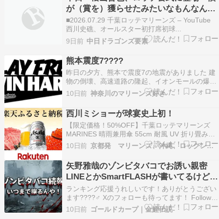
1375円（…
が（賞を）獲らせたみたいなもんなんで
ね！（笑）」
■2026.07.29 千葉ロッテマリーンズ – YouTube
西川史礁、オールスター初打席初球...
9日前
中日ドラゴンズ要素
熊本震度7????
昨日の夕方、熊本で震度7の地震がありました 建
物の倒壊、高速道路の隆起、イオンモールの爆発
など…判っているだけでも大きな被害が出ていま
10日前
神奈川のマリーンズ好き
す???? 島原の山が崩れたり、熊本城の石垣が崩
れたりもしているようです 夜になっても30℃あ
西川ミショーが球宴史上初！
るようで停電地域ではエアコンも使えずです 熱中
【限定価格！50%OFF】千葉ロッテマリーンズ
症にも…
MARINES 晴雨兼用傘 55cm 耐風 UV 折り畳み傘
グッズ ロッテ 折りたたみ傘 軽量 晴雨兼用 風に
10日前
京都発 マリーンズ、沖縄、ロックンロール、なblog
強い 軽い コンパクト 手動 uvカット 超軽量 超撥
水 反射 撥水 日傘 丈夫 55 傘 折りたたみ価格：
矢野雅哉のゾンビタバコでお誘い親密
1375円（…
LINEとかSmartFLASHが書いてるけど弱
すぎるわ
ランキング応援うれしいです！ありがとうござい
ます????‍♂️ Xのフォローも待ってます！ Follow
@gyoraidou 「さすがにもうええやろ」というの
10日前
ゴールドカープ｜金鯉伝説
が感想 なにが【独走第2弾】よ、もう他のとこも