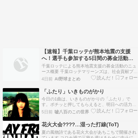
【速報】千葉ロッテが熊本地震の支援
へ！選手も参加する5日間の募金活動を
発表
千葉ロッテによる熊本地震支援の募金活動のニュ
ース概要 千葉ロッテマリーンズは、社会貢献プロ
ジェクトの一環として令和八年熊本地震の被災地
4日前
AI野球まとめ
を支援するため、八月四日から九日までの計五試
合において義援金の募金活動を実施することを発
「ふたり」いきものがかり
表しました。 この活動は球団と選手会が連携して
今日の1曲は、いきものがかりの「ふたり」で
行うもので、…
す。ポチッと押してもらえると、明日への活力と
なりますにほんブログ村千葉ロッテマリーンズラ
5日前
嘘八百のこの世界
ンキング
花火大会????…湿った打線(ToT)
夏の風物詩である花火大会があちこちで開催され
ています コロナ禍で三密を避けるために中止にな