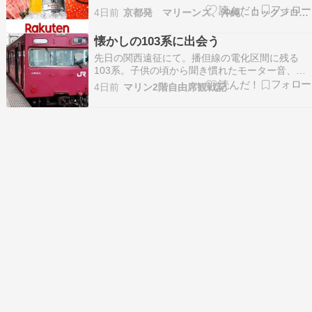
グッズ ロッテ 折りたたみ傘 軽量 晴雨兼用 風に
4日前
京都発 マリーンズ、沖縄、ロックンロール、なblog
強い 軽い コンパクト 手動 uvカット 超軽量 超撥
水 反射 撥水 日傘 丈夫 55 傘 折りたたみ価格：
懐かしの103系に出会う
1375円（…
先日の関西遠征にて。播但線の電化区間に残る
103系。子供の頃から聞き慣れたモーター音、そ
してコンプレッサーの音が懐かしい。座席の形も
4日前
マリン2階自由席観戦記
昔のままだ。意外と線形がよく速度も上がる。先
頭車が低運転台車というのもいい。まだ引退の知
らせはないが、あと何年走れるか。最後まで頑張
れ！途中見かけ…