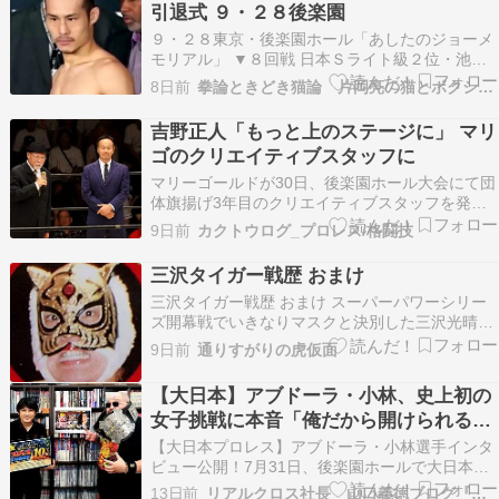
引退式 ９・２８後楽園
９・２８東京・後楽園ホール「あしたのジョーメ
モリアル」 ▼８回戦 日本Ｓライト級２位・池田
竜司(一力) × エドワード・マンシト(フィリピン)
8日前
拳論ときどき猫論 片岡亮の猫とボクシング日記
日本ウェルター級
吉野正人「もっと上のステージに」 マリ
ゴのクリエイティブスタッフに
マリーゴールドが30日、後楽園ホール大会にて団
体旗揚げ3年目のクリエイティブスタッフを発表
した。発表全文をまとめる。 近藤修司「新しいメ
9日前
カクトウログ_プロレス/格闘技
ンバーとは“出”が一緒なので」DRAGON GATEの
盟友と再会 トータル・プロデ... The post 吉野正
三沢タイガー戦歴 おまけ
人「もっと上のステージに」 …
三沢タイガー戦歴 おまけ スーパーパワーシリー
ズ開幕戦でいきなりマスクと決別した三沢光晴。
第2戦ではマーク・スカルパなるジョバー的レス
9日前
通りすがりの虎仮面
ラーとのシングルマッチでした。 1990年5月16日
（水）90’スーパーパワーシリーズ 第2戦愛知・田
【大日本】アブドーラ・小林、史上初の
原町総合体育館30分1本勝負○三沢光晴（8…
女子挑戦に本音「俺だから開けられる扉
がある」歴史的一戦へ
【大日本プロレス】アブドーラ・小林選手インタ
ビュー公開！7月31日、後楽園ホールで大日本プ
ロレスの歴史が動こうとしています。BJW認定デ
13日前
リアルクロス社長 山口義徳ブログ『ブロッていいとも♪』