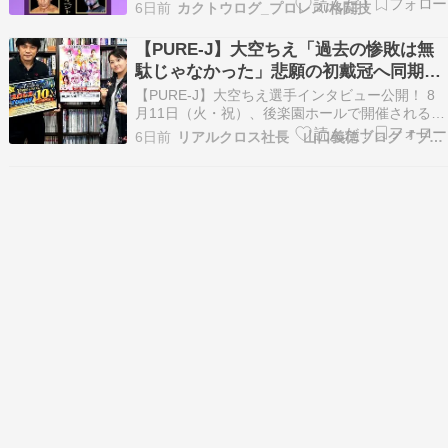
心を熱くしたファンは大注目となるトークイベン
6日前
カクトウログ_プロレス/格闘技
トは8月8日朝8時より受付となる。 11月7日
（土）14:00中央区京橋『藤原組... The post 藤原
【PURE-J】大空ちえ「過去の惨敗は無
組35周年記念イベントに初期5…
駄じゃなかった」悲願の初戴冠へ同期タ
ッグで王者撃破に挑む
【PURE-J】大空ちえ選手インタビュー公開！ 8
月11日（火・祝）、後楽園ホールで開催される
PURE-J女子プロレス9周年記念大会。 デイリー
6日前
リアルクロス社長 山口義徳ブログ『ブロッていいとも♪』
スポーツ認定女子タッグ王座に挑むのは、生え抜
きの大空ちえ選手と神姫楽ミサ選手による同期タ
ッグ「プリンセス・ブレイズ」です。 これまで
4…