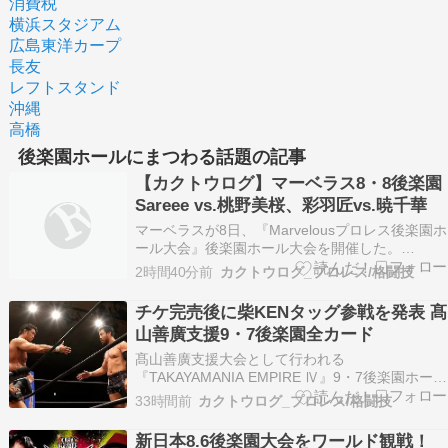
消費税
横浜スタジアム
広島東洋カープ
長友
レフトスタンド
沖縄
高橋
後楽園ホールにまつわる話題の記事
【カクトウログ】マーベラス8・8後楽園
Sareee vs.桃野美桜、彩羽匠vs.暁千華
マーベラスが8日、『Marvelousプロレス後楽園ホ
ール大会』後楽園ホール大会を開催した。
■Marvelousプロレス後楽園ホール大会 8月8日
2時間40分前
カクトウログ_プロレス/格闘技
（土） 東京・後楽園ホール 開場17:45 / 開始
18:30 ＜第1... The post 【カクトウログ】マーベ
チケ完売後に柴KENタッグ参戦を発表 髙
ラス8・8後…
山善廣支援9・7後楽園全カード
髙山善廣支援大会として行われる
『TAKAYAMANIA EMPIRE Ⅳ』9・7後楽園ホール
大会の“ラストカード”が「札止め」宣言と同時に7
33時間前
カクトウログ_プロレス/格闘技
日、告知となった。 「KENTA & 柴田勝頼vs.稲畑
勝己 &#0... The post チケ完売後に柴KENタッグ
新日本8.6後楽園大会をワールド観戦！