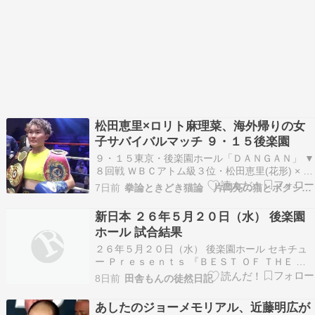
松田恵里×ロリト麻理菜、海外帰りの女
子サバイバルマッチ ９・１５後楽園
９・１５東京・後楽園ホール「ＤＡＮＧＡＮ」 ▼
８回戦 ＷＢＣアトム級３位・松田恵里(花形) × Ｗ
ＢＯ５位・ロリト麻理菜(エスペランサ) ▼日本女
7日前
拳論ときどき猫論 片岡亮の猫とボクシング日記
子フェザー級王座決
新日本 ２６年５月２０日（水） 後楽園
ホール 試合結果
２６年５月２０日（水） 後楽園ホール セキチュ
ー Ｐｒｅｓｅｎｔｓ 『ＢＥＳＴ ＯＦ ＴＨＥ Ｓ
ＵＰＥＲ Ｊｒ． ３３』 Ｂブロック公式リーグ戦
8日前
田舎もんの徒然日記
＜３０分１本勝負＞×ＫＵＳＨＩＤＡ ［４戦１勝
３敗＝２点］ 【３分０３秒 ＢＩＴＥＳ ＴＨＥ Ｄ
あしたのジョーメモリアル、近藤明広が
ＵＳＴ→片エビ固め】◯ジェイコブ・オー…