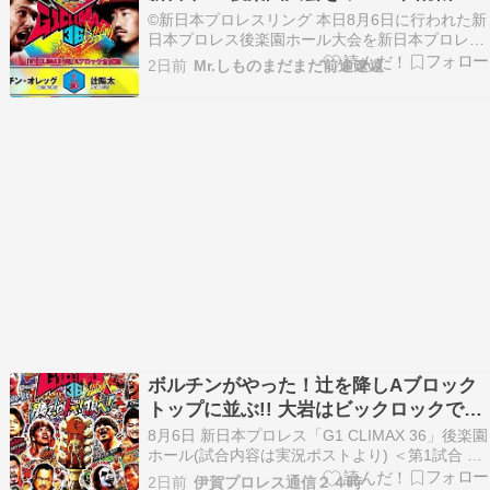
参戦を発表 髙山善…
©新日本プロレスリング 本日8月6日に行われた新
日本プロレス後楽園ホール大会を新日本プロレス
ワールドで視聴しました！ 第5試合はIce対
2日前
Mr.しものまだまだ前途遼遠
SANADAのG1公式戦。Iceがめちゃめちゃ興奮し
てましたねー。そしてSANADAもIceの気持ちに
応えるかのように全日本時代の青いコスチュ…
ボルチンがやった！辻を降しAブロック
トップに並ぶ!! 大岩はビックロックでタ
ップを奪い後藤越えを達成！
8月6日 新日本プロレス「G1 CLIMAX 36」後楽園
ホール(試合内容は実況ポストより) ＜第1試合 20
分1本勝負＞HENARE 〇ジェイコブ・オースティ
2日前
伊賀プロレス通信２４時