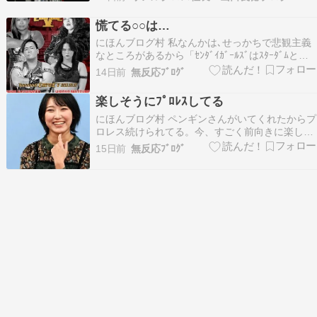
スマッチヘビー級王者・アブドーラ・小林選手に
挑むのは、“デスマッチアマゾネス”山下りな選
慌てる○○は…
手。 女子選手による同王座への挑戦は史上初で
にほんブログ村 私なんかは､せっかちで悲観主義
す。50歳…
なところがあるから「ｾﾝﾀﾞｲｶﾞｰﾙｽﾞはｽﾀｰﾀﾞﾑとば
かり交流して東京女子を嫌っている」とか思いが
14日前
無反応ﾌﾞﾛｸﾞ
ちなんですが… TAKAYAMANIA EMPIRE V 対戦
カードその5 | 高山善廣オフィシャルブログ
楽しそうにﾌﾟﾛﾚｽしてる
Powered by…
にほんブログ村 ペンギンさんがいてくれたからプ
ロレス続けられてる。今、すごく前向きに楽しく
プロレス頑張れてます！初めてのベルトがペンギ
15日前
無反応ﾌﾞﾛｸﾞ
ンさんとのタッグベルトで本当に嬉しいです。な
にわ女子もこのタッグベルトも始まったばかりペ
ンギンさんに並んでなにわ女子を背負っていける
存在になれる…