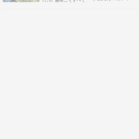
3日前
趣味こそすべて
のは２カ月ぶりぐらいですかね。2ヶ月でいろん
なことがある。近況報告を兼ねて会食です。 とり
あえず元気に会えて嬉しいです。お疲れ様です。
クエン酸サ…