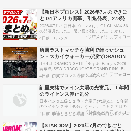
【新日本プロレス】2026年7月のできご
と G1アメリカ開幕、引退発表、278発チ
ョップまで
2026年7月の新日本プロレスは、G1 CLIMAX 36
の開幕月だった。 暑い夏が始まった。しかし、熱
い話題だけではなく引退や怪我などの悲しい話題
4日前
ユルタメ
も多かった。 G1全体の歴代優勝者や対戦成績を
追いたい場合は、G1 CLIMAX完全ガイドも合わ
所属ラストマッチを勝利で飾ったシュ
せてどうぞ。 『G1CLIMAX』…
ン・スカイウォーカーが涙でDRAGON
GATEに別れ…豹が連れて来たみょんみ
8月4日 DRAGON GATE「Rey de Parejas 2026
ょんはコントロール不能のギアニー！
開幕戦-SSW DRAGONGATE GRAND FINALE-」
後楽園ホール(試合内容は実況ポストより) ＜第1
4日前
伊賀プロレス通信２４時
試合 6人タッグ3WAYマッチ 15分1本勝負＞〇田
中良弥 木村和真トリスタン・ムーディー…
計量失格でメイン欠場の光富元、１年間
のライセンス停止処分
日本バンタム級１１位・光富元(六島)は、１年間
のライセンス停止処分となった。 ７月２７日の東
京・後楽園ホール、バンタム級より重い５４キロ
4日前
拳論ときどき猫論 片岡亮の猫とボクシング日記
の契約体重でメインイベン
【STARDOM】2026年7月のできごと