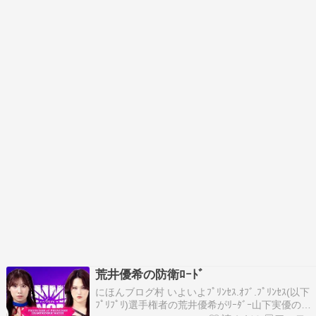
荒井優希の防衛ﾛｰﾄﾞ
にほんブログ村 いよいよﾌﾟﾘﾝｾｽ.ｵﾌﾞ.ﾌﾟﾘﾝｾｽ(以下
ﾌﾟﾘﾌﾟﾘ)選手権者の荒井優希がﾘｰﾀﾞｰ山下実優の挑