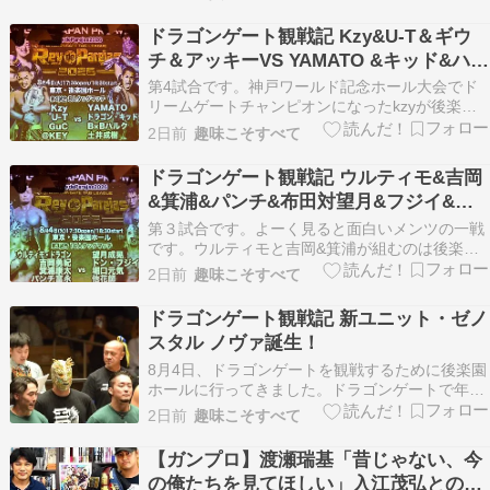
ン・ヤング(6分51秒 片エビ固め)上村優也 ×安田
優虎※ジェイコブスラダー ＜第2試合 20分1本勝
ドラゴンゲート観戦記 Kzy&U-T＆ギウ
負＞〇成田蓮 デ…
チ＆アッキーVS YAMATO &キッド&ハル
ク&土井
第4試合です。神戸ワールド記念ホール大会でド
リームゲートチャンピオンになったkzyが後楽園
ホールに凱旋します。ナチュラル・ヴァイブス対
2日前
趣味こそすべて
パラドックスの一戦ですが、次期ドリームゲート
挑戦が決まっているYAMATOとチャンピオンが激
ドラゴンゲート観戦記 ウルティモ&吉岡
突する前哨戦でもあります。kzyに大歓声が送ら
&箕浦&パンチ&布田対望月&フジイ&堀
れます…
口&吉田&問題龍
第３試合です。よーく見ると面白いメンツの一戦
です。ウルティモと吉岡&箕浦が組むのは後楽園
ホールで見るのは初だと思う。布田もウルティモ
2日前
趣味こそすべて
とは初タッグだったりするんですかね？吉岡&箕
浦吉岡はいつもの表情。よく見たら不思議な表情
ドラゴンゲート観戦記 新ユニット・ゼノ
ですよね。毎月見ているけど。吉岡がウルティモ
スタル ノヴァ誕生！
の前で直立不動…
8月4日、ドラゴンゲートを観戦するために後楽園
ホールに行ってきました。ドラゴンゲートで年間
最大の大会である神戸ワールド記念ホール大会が
2日前
趣味こそすべて
終わり、ここから新しい闘いが始まります。まず
はタッグリーグ戦が今大会から1ヶ月始まりま
【ガンプロ】渡瀬瑞基「昔じゃない、今
す。 また今大会でシュンくんがドラゴンゲートか
の俺たちを見てほしい」入江茂弘との運
ら離れます。…