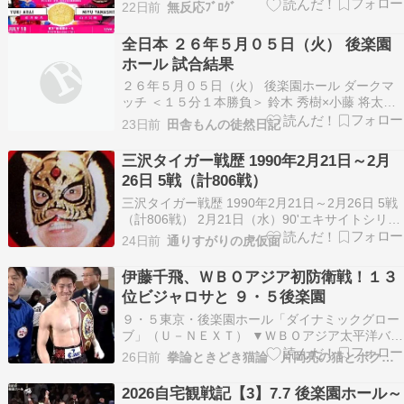
戦を受ける『Summer Sun Princess 26(以下ｻﾏｰｻ
22日前
無反応ﾌﾞﾛｸﾞ
ﾝ)』が明日7月18日にある｡ この後『東京ﾌﾟﾘﾝｾｽｶ
ｯﾌﾟ』が始まり､その優勝者が…
全日本 ２６年５月０５日（火） 後楽園
ホール 試合結果
２６年５月０５日（火） 後楽園ホール ダークマ
ッチ ＜１５分１本勝負＞ 鈴木 秀樹×小藤 将太
〔全日本／ＯＳＷ〕 【８分１０秒 横入り式エビ
23日前
田舎もんの徒然日記
固め】 斉藤 レイ◯セニョール斉藤 チャンピオ
ン・カーニバル２０２６ Ａブロック公式リーグ戦
三沢タイガー戦歴 1990年2月21日～2月
＜３０分１本勝負＞×羆嵐 ［７戦３勝４敗＝６
26日 5戦（計806戦）
点…
三沢タイガー戦歴 1990年2月21日～2月26日 5戦
（計806戦） 2月21日（水）90'エキサイトシリー
ズ 第1戦東京・後楽園ホール30分1本勝負○ダグ・
24日前
通りすがりの虎仮面
ファーナス、ダニー・クロファット（12分29秒片
エビ固め）●仲野信市、タイガーマスク 2月22日
伊藤千飛、ＷＢＯアジア初防衛戦！１３
（木）90'エキサイト…
位ビジャロサと ９・５後楽園
９・５東京・後楽園ホール「ダイナミックグロー
ブ」（Ｕ－ＮＥＸＴ） ▼ＷＢＯアジア太平洋バン
タム級タイトルマッチ １０回戦 王者・伊藤千飛
26日前
拳論ときどき猫論 片岡亮の猫とボクシング日記
(真正) × １３位・クレ
2026自宅観戦記【3】7.7 後楽園ホール～