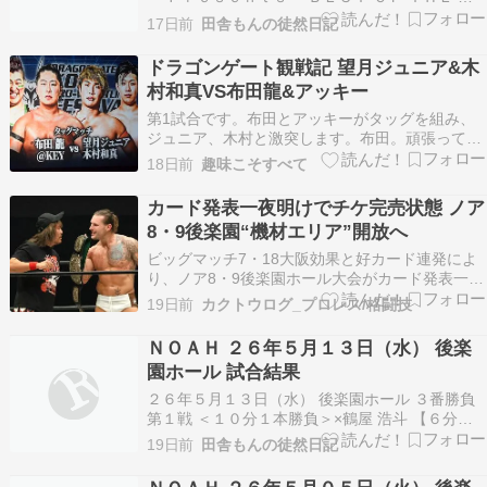
ＵＰＥＲ Ｊｒ． ３３』 Ｂブロック公式リーグ戦
17日前
田舎もんの徒然日記
◯石森 太二 ［１戦１勝＝２点］ 【８分１０秒 Ｂ
ｏｎｅ Ｌｏｃｋ】×ジェイコブ・オースティン・
ドラゴンゲート観戦記 望月ジュニア&木
ヤング ［１戦１敗＝０点］ 同Ｂブロック…
村和真VS布田龍&アッキー
第1試合です。布田とアッキーがタッグを組み、
ジュニア、木村と激突します。布田。頑張って欲
しいですね。どこか暗さを感じる若者である布
18日前
趣味こそすべて
田。現在のドラゴンゲートはユニット再編成の時
期になりつつあります。なんとかユニットに所属
カード発表一夜明けでチケ完売状態 ノア
して欲しいですね。アッキー。ナチュラル・ヴァ
8・9後楽園“機材エリア”開放へ
イブスに在籍して…
ビッグマッチ7・18大阪効果と好カード連発によ
り、ノア8・9後楽園ホール大会がカード発表一夜
明け（19日）で予定枚数終了となった。キャンセ
19日前
カクトウログ_プロレス/格闘技
ル分、機材エリア等開放分を残すのみとなってい
る。 （7・18大阪ベストバウト投票... The post
ＮＯＡＨ ２６年５月１３日（水） 後楽
カード発表一夜明けでチケ完売状態 …
園ホール 試合結果
２６年５月１３日（水） 後楽園ホール ３番勝負
第１戦 ＜１０分１本勝負＞×鶴屋 浩斗 【６分３
１秒 逆片エビ固め】◯ＲＹＵＳＥＩ タッグマッ
19日前
田舎もんの徒然日記
チ ＜２０分１本勝負＞◯征矢 学 飯野 雄貴〔ＤＤ
Ｔ〕 【４分０７秒 情熱ＩＳ→体固め】 Ｅｉｔａ