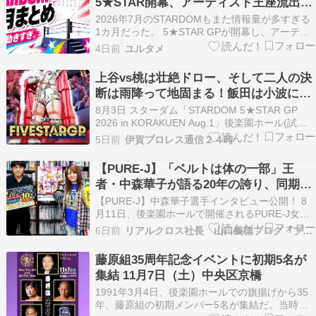
5★STAR開幕、アーティスト王座流出、
なつぽい引退発表まで
2026年7月のSTARDOMもまた情報量が多すぎる
1カ月だった。 5★STAR GPが開幕し、アーティ
スト・オブ・スターダム王座はAEW勢へ移動。ジ
4日前
ユルタメ
ーナはスターダムマットに別れを告げ、ビー・プ
レストリーは5★STAR欠場、渡辺桃はリーグ戦で
上谷vs桃は壮絶ドロー、そして二人の決
存在感を戻してきた。そして月末には、…
断は雨降って地固まる！飯田は小波に初
勝利！AZMは技ありで青木を破る！
8月3日 スターダム「STARDOM 5★STAR GP
2026 in KORAKUEN Aug.1」後楽園ホール(試合
内容は実況ポストより) ＜第1試合 15分1本勝負＞
5日前
伊賀プロレス通信２４時
〇なつぽい(10分53秒 フェアリング・リング)×金
屋あんね ＜第2試合 15分1本勝負＞〇安納サオリ
【PURE-J】「ベルトは体の一部」王
…
者・中森華子が語る20年の誇り、同期・
真琴との運命の防衛戦
【PURE-J】中森華子選手インタビュー公開！ 8
月11日、後楽園ホールで開催されるPURE-J女子
プロレス旗揚げ9周年記念大会。 メインイベント
6日前
リアルクロス社長 山口義徳ブログ『ブロッていいとも♪』
では、団体の至宝「PURE-J認定無差別級王座」
を懸けて、王者・中森華子選手と挑戦者・真琴選
藤原組35周年記念イベントに初期5名が
手が激突します。 デビュー20周年という…
集結 11月7日（土）中央区京橋
1991年3月4日、後楽園ホールでの旗揚げから35
年、藤原組の初期メンバー5名が集結だ。当時に