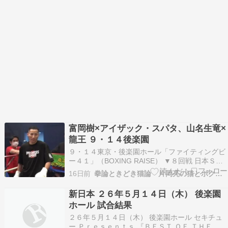
富岡樹×アイザック・スパタ、山名生竜×
龍王 ９・１４後楽園
９・１４東京・後楽園ホール「ファイティングビ
ー４１」（BOXING RAISE） ▼８回戦 日本Ｓラ
イト級５位・富岡樹(角海老宝石) × アイザック・
16日前
拳論ときどき猫論 片岡亮の猫とボクシング日記
スパタ(中日) 日本Ｓフ
新日本 ２６年５月１４日（木） 後楽園
ホール 試合結果
２６年５月１４日（木） 後楽園ホール セキチュ
ー Ｐｒｅｓｅｎｔｓ 『ＢＥＳＴ ＯＦ ＴＨＥ Ｓ