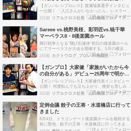
命の王座戦へ
【ガンバレ☆プロレス】渡瀬瑞基選手インタビュ
ー公開！ 「入江さんがいなかったら、レスラーと
しての俺は死んでいた。」この言葉に、渡瀬瑞基
2日前
リアルクロス社長 山口義徳ブログ『ブロッていいとも♪』
選手のすべてが詰まっていました。 DDT時代か
ら自分を信じ続けてくれた恩人・入江茂弘選手。
Sareee vs.桃野美桜、彩羽匠vs.暁千華
その最大の恩人を、自ら王座戦の相手に指名した
マーベラス8・8後楽園ホール
理由とは…
興行戦争となる“飛び石連休”初日の後楽園ホール
にてマーベラスが大会を開催する。5月の横浜
BUNTAI大会では「8月の後楽園ホールが満員にな
2日前
カクトウログ_プロレス/格闘技
ったら日本武道館」との野望も飛び出したが、集
客と内容が問われる後楽園決戦となる。... The
【ガンプロ】大家健「家族がいたから今
post Sareee vs.桃野美桜、彩羽…
の自分がある」デビュー25周年で明かし
た“生き様”の原点
【ガンバレ☆プロレス】大家健代表インタビュー
公開！ 何度転んでも立ち上がり、挫折も苦しみも
すべて背負ってリングに立ち続けてきた男、大家
3日前
リアルクロス社長 山口義徳ブログ『ブロッていいとも♪』
健。ホームレス生活を経験しながらも再起を果た
し、自ら旗揚げしたガンバレ☆プロレス。 今も先
定例会議 餃子の王将・水道橋店に行って
頭に立ち、泥だらけになりながら走り続けていま
きました
す。8月1…
8月4日、ドラゴンゲート後楽園ホールを観戦する
前に聖地、餃子の王将・水道橋店に行ってきまし
た。よしさん、岡ちゃんと一緒です。3人で会う