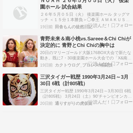
ＮＯＡＨ ２６年５月０５日（火） 後楽
×近藤 修司 ６人タッグ３ＷＡＹマッチ …
園ホール 試合結果
２６年５月０５日（火） 後楽園ホール タッグマ
ッチ ＜１５分１本勝負＞◯拳王 ＡＭＡＫＵＳＡ
【５分４１秒 Ｐ．Ｆ．Ｓ→片エビ固め】 Ｅｉｔ
19日前
田舎もんの徒然日記
ａ×ブラックめんそーれ ６人タッグマッチ ＜２０
分１本勝負＞ 内藤 哲也◯ＢＵＳＨＩ ＲＹＵＳＥ
青野未来＆南小桃vs.Sareee＆Chi Chiが
Ｉ 【６分３５秒 逆エビ固め】×小柳 勇斗 …
決定的に 青野とChi Chiの胸中は
20日のマリーゴールド大阪176BOX大会で新たな
動き。既に7・30後楽園ホール大会での「X&南小
桃vs.Sareee&Chi Chi」が発表されていたが、小
19日前
カクトウログ_プロレス/格闘技
桃がメイン後にリングイン。青野未来をパー...
The post 青野未来＆南小桃vs.Sareee＆Chi Chiが
三沢タイガー戦歴 1990年3月24日～3月
決…
30日 6戦（計805戦）
三沢タイガー戦歴 1990年3月24日～3月30日 6戦
（計805戦） 3月24日（土）90'チャンピオンカー
ニバル 第1戦東京・後楽園ホール30分1本勝負○ダ
20日前
通りすがりの虎仮面
ニー・クロファット、ダグ・ファーナス（16分27
秒エビ固め）●北原辰巳、タイガーマスク 3月26
日（月）90'チャンピ…