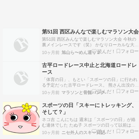
第51回 西区みんなで楽しむマラソン大会
第51回 西区みんなで楽しむマラソン大会 今秋の
裏メインレースです（笑） かなりローカルな大会
ですが、今年で51回目と歴史ある大会です。 第
10ヶ月前
旭山ら〜めん通り２
45回大会に参加して以来、6年ぶりに参加してき
ました。 日にちは、毎年スポーツの日（体育の
古平ロードレース中止と北海道ロードレ
日）。 会場は、農試公園。 参加資格は、西区在
ース
住か…
「体育の日」、もとい「スポーツの日」に行われ
る予定だった古平ロードレース。 熊さん出没のお
かげで大会は中止となり、ぽっかり予定が開いた
10ヶ月前
マラソンと骨髄バンク
3連休(^^;) おかげでやりたかった仕事、そしてち
ょびっとラン(^^) 仕事はさておき、土曜日は閾値
スポーツの日「スキーにトレッキング、
走、日曜日はLSD、月曜日はジム練。 閾値走…
そして？」
ネコ吉 こんにちは 週末は「スポーツの日」が絡
む連休でした たぬ子 スポーツの日って以前は違
う名前だったよね もともとは体育の日という名称
10ヶ月前
ニセ外人のスキー日記
で、昭和41年に制定されたんだって これは、昭