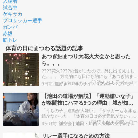
入場者
試合中
ゲキサカ
プロサッカー選手
ガンバ
赤坂
筋トレ
体育の日にまつわる話題の記事
あつぎ鮎まつり大花火大会かと思った
ら。。。
????花火????の音がしたので、外に出て見まし
た。。。 方向的にも日にち的にも『あつぎ鮎まつ
り大花火大会』（例年8月の第一土曜日に開催）
9日前
龍好きYUMIのサイト（アメーバ ブログ編）
だと思ったら、 『日米友好 盆踊りフェスティバ
ル2026』の花火のようでした。。。???????? キ
【池田の道場が解説】「運動嫌いな子」
ャンプ座間で８月１日 基地開放イベン…
が格闘技にハマる5つの理由｜親が知る
べきメカニズム
「うちの子、運動が大嫌い」「サッカーも水泳も
続かなかった」「体育の日は必ず元気がない」
——そんなお子さまを見て、運動系の習い事を諦
3ヶ月前
誠空会 | 池田・川西・宝塚の空手&キック&パーソナル
めていませんか？ 実は、運動嫌いな子ほど格闘技
にハマるという現象が誠空会の道場では頻繁に起
リレー選手になるための方法