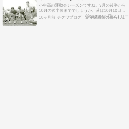
こっています。なぜでしょうか。 この記事では、
小中高の運動会シーズンですね。9月の後半から
「運動嫌い …
10月の後半位まででしょうか。昔は10月10日の
体育の日やその前後が多かったように思います
10ヶ月前
チクワブログ 定年退職後の暮らしとウェルビーイング
が、今は5月とか6月とか暑くなる前にやり切って
しまう学校もあります。 私も小学校の運動 […]