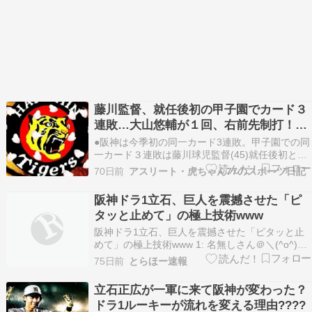
藤川監督、就任後初の甲子園でカード３
連敗…大山悠輔が１回、右前先制打！木
下里都、４回３失点で降板
●阪神は今季初の同一カード3連敗。甲子園での同
一カード３連敗は藤川球児監督(45)就任後初とな
った。プロ初先発の木下里都投手(25)は上々の立
70日前
アスリート・虎ちゃん77のスポーツ日記
ち上がりを見せたものの、 3回に四球と３連打を
浴び３点を奪われ、結果 4回３失点とほろ苦い登
阪神ドラ1立石、巨人を震撼させた「ピ
板となった。その後中継ぎ陣は湯浅京己投手(2…
タッと止めて」の極上技術www
阪神ドラ1立石、巨人を震撼させた「ピタッと止
めて」の極上技術www 1: 名無しさん＠＼(^o^)／
2026/05/24 (日) 03:35:03.755 ID:edtEwwrZcv 巨
75日前
とらほー速報
人戦で決勝打放った阪神ドラ1立石正広内野手
（創価大）、デビューから4試合で打率.412と
立石正広が一軍に来て阪神が変わった？
活…
ドラ1ルーキーが流れを変える理由????