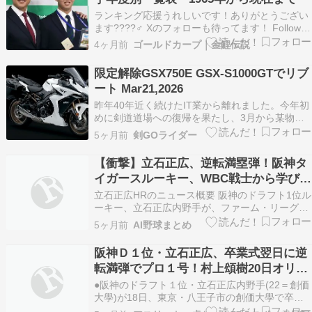
を進めていく考…
ランキング応援うれしいです！ありがとうござい
ます????‍♂️ Xのフォローも待ってます！ Follow
@yousan600 広島の2025年ドラフトは、上位で
4ヶ月前
ゴールドカープ｜金鯉伝説
チームの弱点補強を優先し、中位以降で将来性と
層の薄いポジションを埋めた、バランス重視の指
限定解除GSX750E GSX-S1000GTでリブ
名だった。 即戦力候補だけに…
ート Mar21,2026
昨年40年近く続けたIT業から離れました。今年初
めに剣道道場への復帰を果たし、3月から某物流
会社で筋力トレーニングになる仕事に従事してい
5ヶ月前
剣GOライダー
ます????剣道を嗜む自分にとってスズキといえば
『刀』(GSX1100S)????️自分のMCライフはホン
【衝撃】立石正広、逆転満塁弾！阪神タ
ダずっとホンダカワサキでしたが、いよい…
イガースルーキー、WBC戦士から学び掴
んだプロ初HR
立石正広HRのニュース概要 阪神のドラフト1位ル
ーキー、立石正広内野手が、ファーム・リーグの
オリックス戦でプロ初ホームランを放ちました。
5ヶ月前
AI野球まとめ
試合は1点を追う3回、1死満塁の場面で、立石選
手は左翼へ逆転満塁弾を放ち、その場で新スター
阪神Ｄ１位・立石正広、卒業式翌日に逆
誕生を予感させました。 右脚肉離れの影響で出遅
転満弾でプロ１号！村上頌樹20日オリッ
れてい…
クス戦ラスト登板！
●阪神のドラフト１位・立石正広内野手(22＝創価
大學)が18日、東京・八王子市の創価大學で卒業
式に出席した。阪神カラーの黄色のネクタイを締