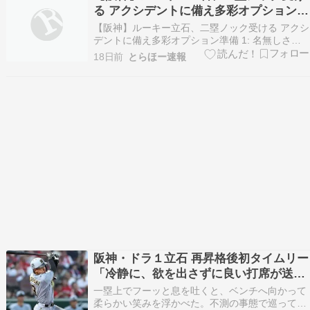
まさひろ、2003年11月1日 - ）は、山口県防…
る アクシデントに備え多彩オプション準
備
【阪神】ルーキー立石、二塁ノック受ける アクシ
デントに備え多彩オプション準備 1: 名無しさん
＠＼(^o^)／ 2026/07/20 (月) 11:06:40.484
18日前
とらほー速報
ID:LemXGDJtsJ 阪神のルーキー立石正広が試合
前の練習で二塁のノックを受けた模様。プロ入り
後ほとんど…
阪神・ドラ１立石 再昇格後初タイムリー
「冷静に、欲を出さずに良い打席が送れ
た」“左キラー”だ打率・３６７
一塁上でフーッと息を吐くと、ベンチへ向かって
柔らかい笑みを浮かべた。不測の事態で巡ってき