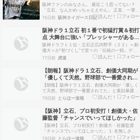
阪神ファンのみなさん。 最近こう思ってない？
「立石、なんかめっちゃええやん」 正直、一軍昇
格直後のルーキーとは思えん。 打席に入っても全
76日前
阪神タイガース日記
然慌てない。 変に振り回さない。 しかも雰囲気
がある。 そして何より―― 阪神打線に“新しい空
阪神ドラ１立石 初１番で初猛打賞＆初打
気”を持ってきている。 ■まず数字を見よう 立…
点 大舞台に強い「プレッシャーがあると
か気にしてたら、もったいない」
阪神ドラフト１位・立石正広内野手（２２）＝創
価大＝が“初づくし”で堂々の「伝統の一戦」デビ
ューだ。プロ入り初の巨人戦に「１番」でスタメ
77日前
虎速
ン出場し、初回に初の長打となる左越え二塁打。
この回３得点の口火を切ると、三回に中前打。四
【朗報】阪神ドラ１立石、創価大同期が
回にはついに、初の適時打だ。３打席連続安打で
「優しくて天然。野球部で一番愛されて
初の猛打賞を…
た」と素顔暴露ｗｗｗ
【朗報】阪神ドラ１立石、創価大同期が「優しく
て天然。野球部で一番愛されてた」と素顔暴露ｗ
ｗｗ 1: 名無しさん＠＼(^o^)／ 2026/05/20 (水)
79日前
とらほー速報
04:05:26.360 ID:CWro8bZWx0 阪神のドラ１立
石、プロ初打席初ヒットおめでとう！同期が語る
【阪神】立石、プロ初安打！創価大・佐
素顔が話…
藤監督「チャンスでいってほしかった」
【阪神】立石、プロ初安打！創価大・佐藤監督
「チャンスでいってほしかった」 1: 名無しさん
＠＼(^o^)／ 2026/05/19 (火) 21:35:46.544
79日前
とらほー速報