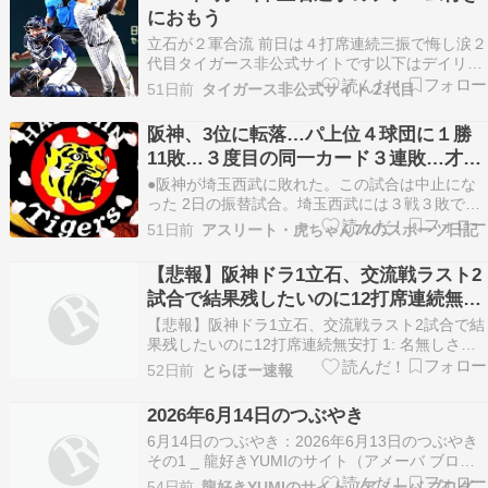
（出典：サンケイスポーツ） 立石正広 立石 正…
におもう
立石が２軍合流 前日は４打席連続三振で悔し涙２
代目タイガース非公式サイトです以下はデイリー
さんの記事をそのまま掲載します 阪神のドラフト
51日前
タイガース非公式サイト２代目
１位・立石正広内野手（２２）＝創価大＝が１７
日、２軍に合流した...
阪神、3位に転落…パ上位４球団に１勝
11敗…３度目の同一カード３連敗…才木
が６回１失点も４敗目…
●阪神が埼玉西武に敗れた。この試合は中止にな
った 2日の振替試合。埼玉西武には３戦３敗で同
一カード３連敗を意味する。阪神が同一カード３
51日前
アスリート・虎ちゃん77のスポーツ日記
連敗を喫するのは３度目だが、いずれも交流戦期
間のもの。北海道日本ハム、福岡ソフトバンク、
【悲報】阪神ドラ1立石、交流戦ラスト2
そして埼玉西武にやられた。今季４度目の零封負
試合で結果残したいのに12打席連続無安
けで３位に転…
打
【悲報】阪神ドラ1立石、交流戦ラスト2試合で結
果残したいのに12打席連続無安打 1: 名無しさん
＠＼(^o^)／ 2026/06/16 (火) 08:35:18.623
52日前
とらほー速報
ID:pGQzpzPXmH 阪神のドラフト1位・立石正広
内野手（22）＝創価大＝が15日、交流戦ラスト2
2026年6月14日のつぶやき
試合…
6月14日のつぶやき：2026年6月13日のつぶやき
その1 _ 龍好きYUMIのサイト（アメーバ ブログ
編） 2026年6月13日のつぶやきその2 _ 龍好き
54日前
龍好きYUMIのサイト（アメーバ ブログ編）