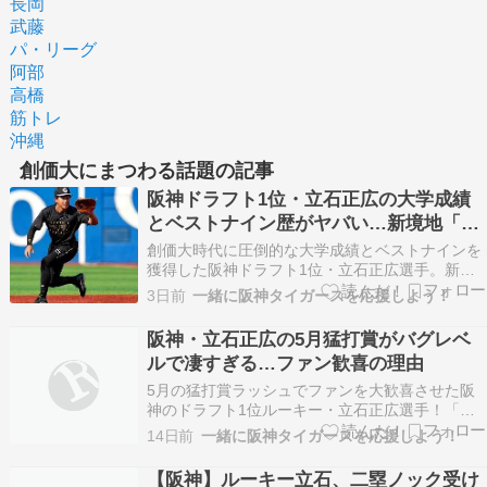
長岡
武藤
パ・リーグ
阿部
高橋
筋トレ
沖縄
創価大にまつわる話題の記事
阪神ドラフト1位・立石正広の大学成績
とベストナイン歴がヤバい…新境地「一
塁挑戦」で明かされた驚きの本音とは？
創価大時代に圧倒的な大学成績とベストナインを
獲得した阪神ドラフト1位・立石正広選手。新境
地となる「一塁挑戦」の裏に隠された、本人の驚
3日前
一緒に阪神タイガースを応援しよう！
きの本音と凄まじい打撃の軌跡を徹底解説しま
す！ 立石正広 立石 正広（たていし まさひろ、
阪神・立石正広の5月猛打賞がバグレベ
2003年11月1日 - ）は、山口県防府市出身のプロ
ルで凄すぎる…ファン歓喜の理由
野球…
5月の猛打賞ラッシュでファンを大歓喜させた阪
神のドラフト1位ルーキー・立石正広選手！「全
部勝つ」と言い切る驚異の勝負強さと、バグレベ
14日前
一緒に阪神タイガースを応援しよう！
ルとまで言われる衝撃成績の裏側にある“躍動の
理由”へ迫ります！ 立石正広 立石 正広（たていし
【阪神】ルーキー立石、二塁ノック受け