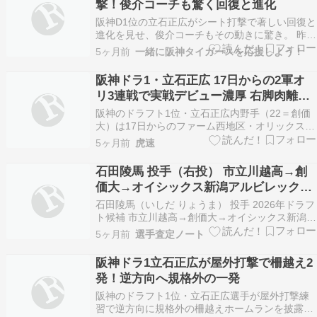
撃！俊介コーチも驚く回復と進化
阪神D1位の立石正広がシート打撃で著しい回復と
進化を見せ、俊介コーチもその動きに驚き。 昨秋
のドラフト会議で3球団競合の末、藤川球児監督
5ヶ月前
一緒に阪神タイガースを応援しよう！
が当たりクジを引き当てた阪神タイガースのドラ
フト1位・立石正広。創価大時代に大学日本代表
阪神ドラ1・立石正広 17日からの2軍オ
の主軸を担い、広角に長打を打ち分けるその技術
リ3連戦で実戦デビュー濃厚 右脚肉離れ
は、まさにフ…
回復、ついにベール脱ぐ
阪神のドラフト1位・立石正広内野手（22＝創価
大）は17日からのファーム西地区・オリックス戦
（日鉄鋼板SGLスタジアム尼崎）での実戦デビュ
5ヶ月前
虎速
ーが濃厚となった。1月に発症した右脚の肉離れ
で出遅れていた黄金ルーキーについて、藤川球児
石田陵馬 投手（右投） 市立川越高→創
監督（45）は開幕1軍の可能性を否定しなかっ
価大→オイシックス新潟アルビレックス
た。ht…
BC
石田陵馬（いしだ りょうま） 投手 2026年ドラフ
ト候補 市立川越高→創価大→オイシックス新潟ア
ルビレックスBC NPB二軍（大卒1年目） 出身：
5ヶ月前
選手査定ノート
埼玉県 最速147キロ 50
阪神ドラ1立石正広が屋外打撃で柵越え2
発！逆方向へ規格外の一発
阪神のドラフト1位・立石正広選手が屋外打撃練
習で逆方向に規格外の柵越えホームランを披露、