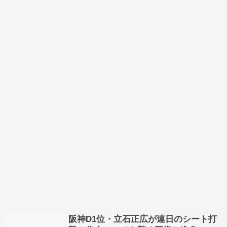
出場可能な状…
阪神D1位・立石正広が連日のシート打