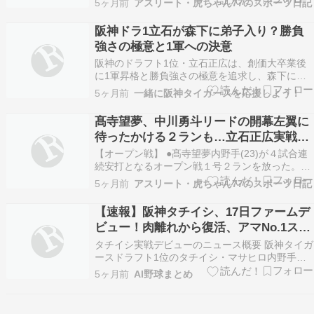
5ヶ月前
アスリート・虎ちゃん77のスポーツ日記
め回顧した。同窓生たちよりもひとあし早く社会
に飛び込んだ。１月の新人合同自主トレで右脚の
阪神ドラ1立石が森下に弟子入り？勝負
肉離れを負ったが、慎重にリハビリを続けて順調
強さの極意と1軍への決意
に回復。…
阪神のドラフト1位・立石正広は、創価大卒業後
に1軍昇格と勝負強さの極意を追求し、森下に弟
子入り志願。 創価大の卒業式を終え、決意を新た
5ヶ月前
一緒に阪神タイガースを応援しよう！
にした阪神のドラフト1位・立石健馬。彼がいま
熱望しているのは、昨季勝負強い打撃で打線を牽
髙寺望夢、中川勇斗リードの開幕左翼に
引した「若き主砲」森下翔太への弟子入りだ。昨
待ったかける２ランも…立石正広実戦デ
シーズンの阪神…
ビュー初打席初安打！
【オープン戦】 ●髙寺望夢内野手(23)が４試合連
続安打となるオープン戦１号２ランを放った。
｢９番右翼｣で出場。１点を追う 3回無死 1塁、千
5ヶ月前
アスリート・虎ちゃん77のスポーツ日記
葉ロッテ先発、西野勇士投手(35)の高め直球を右
翼席へ運んだ。オープン戦では主に右翼で出場。
【速報】阪神タチイシ、17日ファームデ
ＷＢＣに出場していた森下翔太外野手(25)も…
ビュー！肉離れから復活、アマNo.1スラ
ッガーの初打席は？
タチイシ実戦デビューのニュース概要 阪神タイガ
ースドラフト1位のタチイシ・マサヒロ内野手
が、17日にもファーム・リーグのオリックス戦で
5ヶ月前
AI野球まとめ
実戦デビューを果たす見込みである。 1月に右脚
の肉離れを発症し、春季キャンプは別メニューで
の調整を余儀なくされたが、順調に回復し、実戦