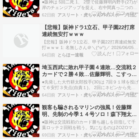
目！佐藤輝明の２点打で先制
●阪神は 5回二死 1、 2塁で佐藤輝明内野手(27)が
岸のチェンジアップを捉え、右中間真っ二つの２
点打で先制。 3― 0とした 6回にはドラフト１
62日前
アスリート・虎ちゃん77のスポーツ日記
位・立石正広内野手(22＝創価大學)が二死 3塁で
甲子園初タイムリーを放った。 8回には熊谷敬宥
【悲報】阪神ドラ1立石、甲子園22打席
内野手(30)の３点打など一挙４点…
連続無安打ｗｗｗ
【悲報】阪神ドラ1立石、甲子園22打席連続無安
打ｗｗｗ 1: 名無しさん＠＼(^o^)／ 2026/06/05
(金) 03:06:45.414 ID:PAFSJTiov1 阪神のドラフト
64日前
とらほー速報
1位・立石正広内野手（創価大）が、甲子園で22
打席連続無安打となった模様。小谷野打撃チー
埼玉西武に敗れ甲子園４連敗…交流戦２
フ…
カードで２勝４敗…佐藤輝明、こすった
打球でびっくり弾！
●先発した大竹耕太郎投手(30)は 7回９１球を投げ
て６安打３失点(自責１)。 2回にネビンから先制
のソロ本塁打こそ許すも、以降 6回までは安定感
64日前
アスリート・虎ちゃん77のスポーツ日記
のある投球を披露した。しかし 7回に二死 2、 3
塁を背負うと、遊撃手・小幡竜平内野手(25)のフ
観客も騙されるマリンの強風！佐藤輝
ァンブルと悪送球により２点を失い、…
明、先制の今季１４号ソロ！森下翔太が
自身初の２打席連発！
●阪神は交流戦初のカード勝ち越しを目指して千
葉ロッテ２回戦を戦う。気になるのはZOZOマリ
ン特有の強風。29日のナイターゲームでは秒速５
69日前
アスリート・虎ちゃん77のスポーツ日記
メートル前後だったが、デーゲームのこの日は秒