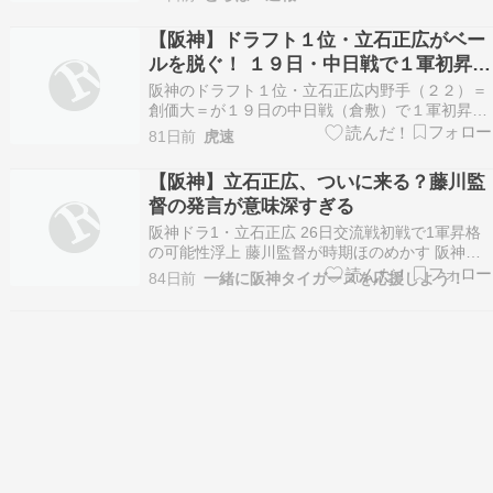
ID:Ek99LUb4Ri 立石正広内野手（22）がプロ初
打席で初球初安打を放った。母校・創価大の佐藤
【阪神】ドラフト１位・立石正広がベー
監督からは愛…
ルを脱ぐ！ １９日・中日戦で１軍初昇格
＆即スタメン起用「チームの戦力になれ
阪神のドラフト１位・立石正広内野手（２２）＝
るように」３度の故障乗り越えついに
創価大＝が１９日の中日戦（倉敷）で１軍初昇格
して即スタメン起用されることが１８日、決まっ
81日前
虎速
た。「６番・左翼」が有力。藤川監督は「（昇格
は）交流戦、もしくはその前と思いながら。彼の
【阪神】立石正広、ついに来る？藤川監
デビューにふさわしいような、ゲームになれば」
督の発言が意味深すぎる
と期待した。h…
阪神ドラ1・立石正広 26日交流戦初戦で1軍昇格
の可能性浮上 藤川監督が時期ほのめかす 阪神・
ドラフト1位の立石（創価大）が、26日の日本ハ
84日前
一緒に阪神タイガースを応援しよう！
ムとの交流戦初戦で1軍昇格する可能性が出てき
た。この日の甲子園での練習後、藤川監督が時期
をほの… （出典：スポニチアネックス） 立石正
広 …