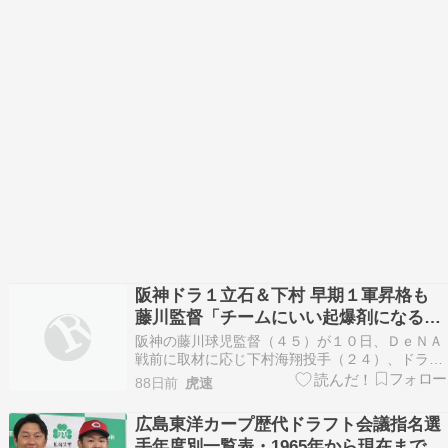
阪神ドラ１立石＆下村 早期１軍昇格も
藤川監督「チームにいい起爆剤になるよ
うなタイミングで」
阪神の藤川球児監督（４５）が１０日、ＤｅＮＡ
戦前に取材に応じ下村海翔投手（２４）、ドラフ
ト１位の立石正広外野手（２２）＝創価大＝につ
88日前
虎速
いて、早期１軍昇格の可能性について言及した。
互いにリハビリ途上の２人だが「きっかけは早く
広島東洋カープ歴代ドラフト会議指名選
必要だと思う」と、再発防止を前提に育成プラン
手年度別一覧表・1965年から現在まで