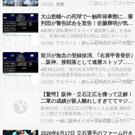
たチャンスとはいえ、代役とは言わせない。前半
18日前
虎速
戦終盤、そして後半戦の欠かせぬ戦力へ。阪神の
ドラフト１位・立石（創価大）が再昇格から２戦
大山悠輔への死球で一触即発事態に…審
連続安打で存在感を示した。https://news.yah…
判団が警告試合を宣告！佐藤輝明が気迫
の決勝２塁打！
●阪神が逆転勝利で４カード連続勝ち越しを決め
た。先発の村上頌樹投手(28)は 2回にサンドロ・
ファビアン外野手(28)、エレフリス・モンテロ内
18日前
アスリート・虎ちゃん77のスポーツ日記
野手(27)に２者連続本塁打を浴びて２点を失う。
それでも立て直し、 6回まで追加点を許さずＱＳ
前川が無念の登録抹消、｢右肩甲骨骨折｣
(クオリティスタート)の投球で試合を作った…
…阪神、接戦落として連勝ストップ…佐
藤、怒りをあらわに！
●阪神は18日、前川右京外野手(23)と石黒佑弥投
手(25)の出場選手登録を抹消した。前川は前日17
日の広島戦(マツダ)の 7回に、島内の 152キロの
19日前
アスリート・虎ちゃん77のスポーツ日記
直球が右肩甲骨に直撃。一夜明けたこの日に広島
市内の病院を受診したところ、｢右肩甲骨骨折｣と
【驚愕】阪神・立石正広を獲って正解！
診断されたことが球団から発表された。…
二軍の成績が新人離れしすぎててマジで
草ｗｗｗ
阪神D1位・立石正広が打撃センスを披露 適時打
と二塁打で1軍再昇格へアピール …（ファーム・
リーグ西地区、オリックス0―4阪神、10日、杉本
27日前
一緒に阪神タイガースを応援しよう！
商事BS）阪神のD1位・立石正広内野手（22）＝
創価大＝が打撃センスを披露した。三回1死…
2026年6月17日 立石選手のファーム行き