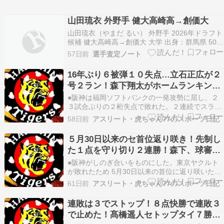
山田琉衣 外野手 健大高崎高→創価大
山田琉衣（やまだ るい） 外野手 2026年ドラフト
候補 健大高崎高→創価大 大学 出身：群馬県 50m
走 - 秒 遠投 - m 高校通算 - 本塁打 一塁到達 - 秒
57日前
選手査定ノート
二塁送球 -
16年ぶり６被弾１０失点…立石正広が２
号２ラン！森下翔太がホームランキング
に並ぶ１５号！
●阪神は福岡ソフトバンクの一発攻勢に屈し、２
３試合ぶりの２桁失点で敗れた。２連続でスライ
ド登板となった才木浩人投手(27)が精彩を欠い
58日前
アスリート・虎ちゃん77のスポーツ日記
た。 1回に栗原陵矢内野手(29)に２ラン、 2回に
野村勇内野手(29)にソロ、 3回には再び栗原に２
５月30日以来のセ首位返り咲き！先制し
ランを浴びて、自身８年ぶりの３被弾で５失点…
た１点を守り切り２連勝！森下、球審へ
の暴言でプロ初の退場！
●阪神がしのぎ合いをものにした。東京ヤクルト
が敗れたため 5月30日以来の首位に返り咲いた。
２連勝でカード勝ち越し。交流戦は４勝６敗とな
61日前
アスリート・虎ちゃん77のスポーツ日記
った。貯金は９。 0－ 0の 4回、ドラフト１位の
立石正広内野手(22＝創価大學)の左前適時打で得
連敗は３でストップ！８点快勝で連敗３
点。これを村上頌樹投手(27)からの継投で守…
で止めた！髙橋遥人セトップタイ７勝