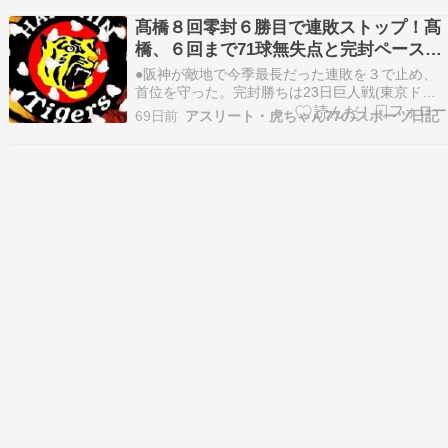
速８メートル以上を記録するなど、前日よりも風
髙橋８回零封６勝目で連敗ストップ！髙
が若干だが強くなっている。風向きはバックスク
橋、６回まで71球無失点と完封ペース！
リーンから…
立石１５打席ぶりヒット
●阪神が敵地で今季最長だった連敗を３で止め、
首位を守った。完封勝ちは23日巨人戦(東京ドー
ム)以来今季１１度目。今季の交流戦４試合目で
69日前
アスリート・虎ちゃん77のスポーツ日記
初勝利となった。阪神は千葉ロッテとの接戦を制
し、連敗を｢３｣でストップ。今季の交流戦初白星
を手にした。先発した髙橋遥人投手(30＝亜細亜
大學ＯＢ…