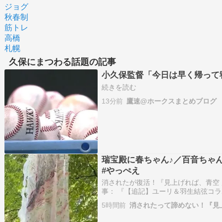
ジョグ
秋春制
筋トレ
高橋
札幌
久保にまつわる話題の記事
小久保監督「今日は早く帰って
続きを読む
13分前
鷹速@ホークスまとめブログ
瑞宝殿に春ちゃん♪／百音ちゃんお
#やっぺえ
消されたが復活！『見上げれば、青空 
事： 『【追記】ユーリ＆羽生結弦コ
配信あり』消されたが復活！『見上げ
5時間前
消されたって諦めない！『見
転身 追記:オマケに書いた件、追記し