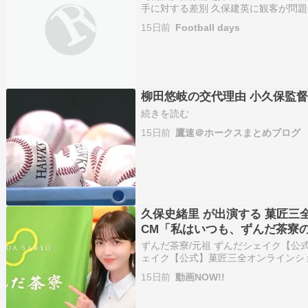
手に対する差別 久保建英に観客が問題
ス・パルマス移籍当初にネット上で被
15日前
Football days
#佐藤龍之介 #FC東京https://t.co/Lvh
柳田悠岐の交代理由 小久保監
続きを読む
15日前
鷹速＠ホークスまとめブログ
久保史緒里 が出演する 菓匠三全
CM「私はいつも、ずんだ茶寮の
ずんだ茶寮/元祖 ずんだシェイク【公
ェイク【公式】菓匠三全オンラインショップww
里 が出演する 菓匠三全 ずんだ茶寮 
15日前
動画NOW!!
だ茶寮のずんだシェイク 2026…