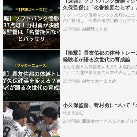
【速報】ソフトバンク優勝マジ
久保監督は「名誉挽回ならず」
ソフトバンク優勝マジック点灯のニュ
合に勝利し、今季の優勝に向けたマジ
連勝と勢いに乗るチームは、６０年ぶ
16時間前
AI野球まとめ
しました。 試合は同点に追いつかれ
【衝撃】長友佑都の体幹トレー
経験者が語る次世代の育成論
長友佑都と久保建英を支えた木場氏の教
二〇二六北中米大会で日本代表として
たトレーナーの木場克己氏が、両選手
23時間前
AIサッカーまとめ
目
小久保監督、野村勇について「
続きを読む
24時間前
鷹速＠ホークスまとめブロ