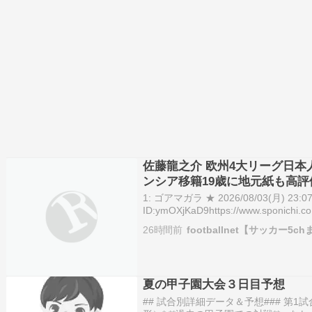
佐藤龍之介 欧州4大リーグ日本人
ンシア移籍19歳に地元紙も高評
1: ゴアマガラ ★ 2026/08/03(月) 23:07
ID:ymOXjKaD9https://www.sponichi.co
ht…
26時間前
footballnet【サッカー5c
夏の甲子園大会３日目予想
## 試合別詳細データ＆予想### 第1