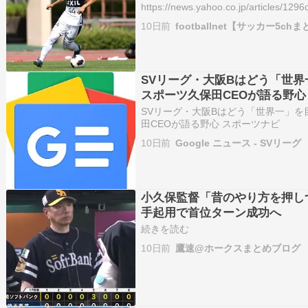
https://news.yahoo.co.jp/articles/1
【実際の動画】華麗タッチ→”裏街…
10日前
footballnet【サッカー5ch
SVリーグ・大阪Bはどう「世界
スポーツ久保田CEOが語る野心 
SVリーグ・大阪Bはどう「世界一」を
田CEOが語る野心 スポーツナビ
10日前
Google ニュース - SVリーグ
小久保監督「昔のやり方を押し
手起用で首位ターン成功へ
続きを読む
10日前
鷹速@ホークスまとめブログ