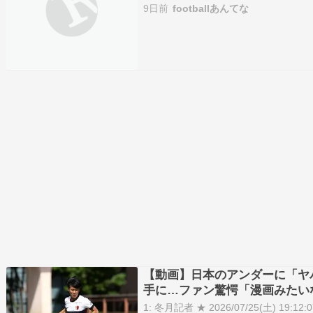
ID:+8cWZfdo0 ⚪ Kang-in Lee to Atlét
9日前
footballあんてな
【動画】日本のアンダーに「ヤ
手に…ファン驚愕「漫画みたい
1: 冬月記者 ★ 2026/07/25(土) 19:12:07