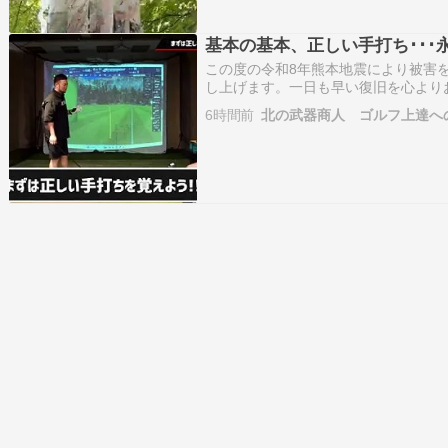
基本の基本、正しい手打ち･･･
この度の令和8年熊本地震により被害
し上げます。一日も早い復旧を心より
から➡「基本を１から伝授したら･･･
6時間前
北の武器商人 ゴルフ上達へ
腕だけの動きに、順次「足して」いく