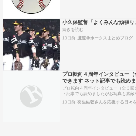
小久保監督「よくみんな頑張り
続きを読む
13日前
鷹速＠ホークスまとめブログ
プロ転向４周年インタビュー（
できます ネット記事でも読め
面で永久保存版に✨
プロ転向４周年インタビュー（全３回
ト記事でも読めましたがお写真も素敵
MEMO https://t.co/zHJiiAs1gv — ゆ […
13日前
羽生結弦さんを応援する日々