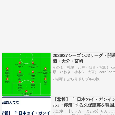
2026/27シーズンJ2リーグ・
栖・大分・宮崎
その１（札幌・八戸・仙台・秋田） coro5co
形・いわき・栃木C・大宮） coro5coro0
南・甲府・新潟） coro5coro0.haten
7時間前
ぶらりドリブルの旅
【悲報】「“日本のイ・ガンイ
ル」“停滞”する久保建英を韓
元記事：【サッカー まとめ】サカラボ