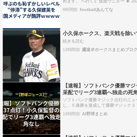
めます。 へ行く1: 仮面ウニダー ★ 2026/08/
「ビッグクラブの関心から遠ざかって
8時間前
footballあんてな
ブからの関心が取…
小久保ホークス、楽天戦を除い
続きを読む
13時間前
鷹速＠ホークスまとめブロ
【速報】ソフトバンク優勝マジ
采配でリーグ3連覇へ独走の死
ソフトバンク優勝マジック点灯のニュ
し、５連勝を達成して優勝マジック３
に追いつかれる苦しい展開でしたが、
16時間前
AI野球まとめ
塁打を放ち、王者としての底力を見せ