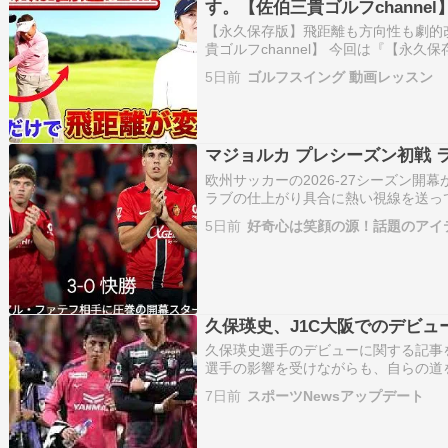
す。【佐伯三貴ゴルフchannel
【永久保存版】飛距離も方向性も劇的
貴ゴルフchannel】 今回は『【永
のすべて教えます。』についてのレッ
5日前
ゴルフスイング 動画レッスン
ようこそ☺ こちらのチャンネルでは 
マジョルカ プレシーズン初戦 
欧州サッカーの2026-27シーズン
ラブの仕上がり具合に熱い視線を送っ
属し、日本でも屈指の知名度を誇るR
5日前
好奇心は笑顔の源！話題のアイ
スペイン・マルベーリャでのトレーニ
久保瑛史、J1C大阪でのデビ
久保瑛史選手のデビューに関する記事
選手の影響を受けながらも、自らの道
けました。トップチームでのデビュー
7日前
スポーツNewsアップデート
しか頭になかった」と語るように、攻
…