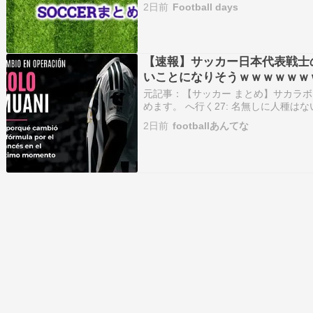
2日前
Football days
GKの補強を…
【速報】サッカー日本代表戦士
いことになりそうｗｗｗｗｗｗ
元記事：【サッカー まとめ】サカラボ
めます。 へ行く27: 名無しに人種はない＠実況
[61.25.170.17]) 2026/08/04(火) 08:
2日前
footballあんてな