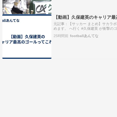
【動画】久保建英のキャリア最
元記事：【サッカー まとめ】サカラボ
めます。 へ行く #久保建英 が衝撃の
る。 まるでメッシの”ソロゴール”で今
25時間前
footballあんてな
登録して 世界最高峰のスポーツを楽しも