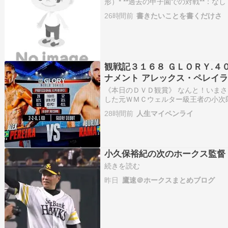
形）* **過去の甲子園での対戦**：なし（
海大甲府**：山梨大会優勝（3年ぶり
26時間前
書きたいことを書くだけさ
戦を勝ち抜き本戦へ。* **…
観戦記３１６８ ＧＬＯＲＹ.４
ナメント アレックス・ペレイ
《本日のＤＶＤ観賞》 なんと！いまさ
した元ＷＭＣウェルター級王者の小次
に母親の病気でＫ－１ ＫＯＲＥＡの
28時間前
人生マイペンライ
を経営し、リノベーションや賃貸管理
小久保裕紀の次のホークス監督
続きを読む
昨日
鷹速＠ホークスまとめブログ