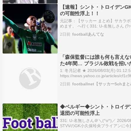
【速報】シント・トロイデンG
の可能性浮上！！
元記事：【サッカー まとめ】サカラボ
めます。 へ行く331: U-名無しさん (ﾜｯﾁｮｲ a3
2026/08/04(火) 04:41:06.11 ID:H
2日前
footballあんてな
「森保監督には誰も何も言えな
た4年間… ブラジル敗戦を招
1: 冬月記者 ★ 2026/08/03(月) 01:12:51
https://news.yahoo.co.jp/articles/c
page=1 (＊ﾟ∀ﾟ)っ こ…
2日前
footballnet【サッカー5chま
◆ベルギー◆シント・トロイデ
退団の可能性浮上
331: U-名無しさん＠＼(^o^)／ 2026/08/0
STVVのGK小久保玲央ブライアンに
と、小久保には他クラブから関心が寄せ