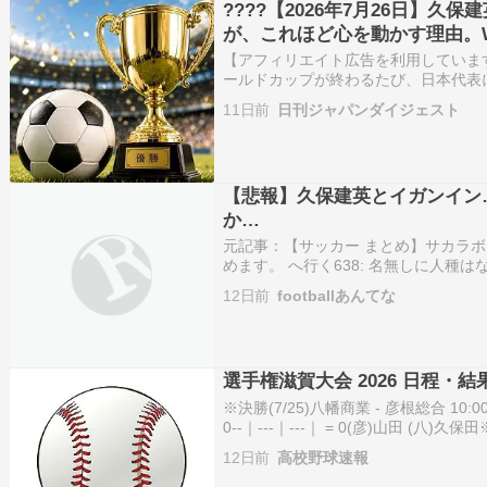
????️【2026年7月26日】
が、これほど心を動かす理由。
られる笑顔
【アフィリエイト広告を利用しています】
ールドカップが終わるたび、日本代表
中が大会を振り返る時間。もう一つは
11日前
日刊ジャパンダイジェスト
時間」である。25日夜、久保建英が自身の
【悲報】久保建英とイガンイン
か…
元記事：【サッカー まとめ】サカラボ
めます。 へ行く638: 名無しに人種はない＠
[60.61.5.247]) 2026/07/25(土) 18:5
12日前
footballあんてな
選手権滋賀大会 2026 日程・結
※決勝(7/25)八幡商業 - 彦根総合 10:0
0--｜---｜---｜ = 0(彦)山田 (八)
｜002｜002｜100｜ = 5近 江｜200｜
12日前
高校野球速報