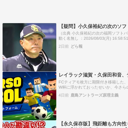
【疑問】小久保裕紀の次のソフ
（出典 小久保裕紀の次の福岡ソフトバ
動く名無し ：2026/08/03(月) 16:58:
www.nikkansports.com）（
2日前
どら報
監督…
レイラック滋賀・久保田和音、
FCティアモ枚方に期限付き移籍した
W杯に浮かれておったせいか、今さら
とはいえ、レイラック滋賀側の発表に
4日前
鹿島アントラーズ原理主義
ことのない片道切符のようにも感じら
【永久保存版】飛距離も方向性