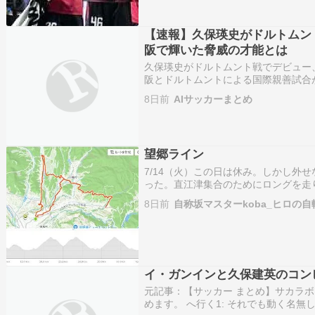
【速報】久保瑛史がドルトムン
阪で輝いた脅威の才能とは
久保瑛史がドルトムント戦でデビュー
阪とドルトムントによる国際親善試合
を収めました。 この一戦で注目を集
8日前
AIサッカーまとめ
る久保
望郷ライン
7/14（火）この日は休み。しかし外
った。直江津集合のためにロングを走
火が入る。いつものルートで走り出す
8日前
自称坂マスターkoba_ヒロの
時間とともに暑い。その中を登るんだ
イ・ガンインと久保建英のコン
元記事：【サッカー まとめ】サカラボ
めます。 へ行く1: それでも動く名無し 2026/