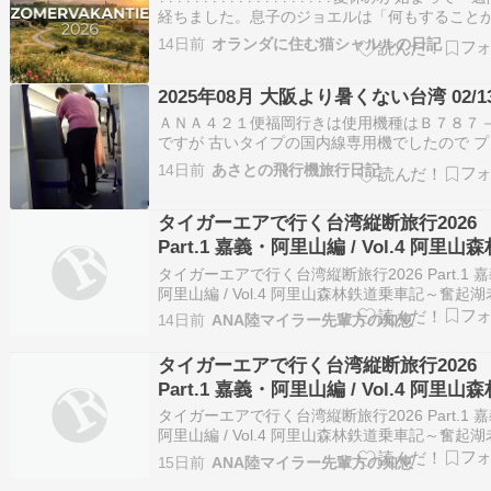
経ちました。息子のジョエルは「何もすること
くて暇だ〜」と、毎日を過ごしています。実際
14日前
オランダに住む猫シャルルの日記
出かけや友達との約束など、何もなかったわけ
ないのですが……私としては、「することなん
2025年08月 大阪より暑くない台湾 02/1
いくらでもあるじゃない！」と、…
ＡＮＡ４２１便福岡行きは使用機種はＢ７８７
ですが 古いタイプの国内線専用機でしたので プ
アムクラスは１２席のみで ダイヤ会員でなくな
14日前
あさとの飛行機旅行日記
私ではやはり当日のアップグレードは無理です 
で最初からそれなりの席を確保していました ５
タイガーエアで行く台湾縦断旅行2026
いう座席です これはプレミアムクラスのす…
Part.1 嘉義・阿里山編 / Vol.4 阿里山
道乗車記～奮起湖老街と名物「奮起湖
タイガーエアで行く台湾縦断旅行2026 Part.1 
（駅弁）」を楽しむ～
阿里山編 / Vol.4 阿里山森林鉄道乗車記～奮起
と名物「奮起湖便當（駅弁）」を楽しむ～ - coml
14日前
ANA陸マイラー先輩方の知恵
labo -walking around the world- 続きを読む
タイガーエアで行く台湾縦断旅行2026
Part.1 嘉義・阿里山編 / Vol.4 阿里山
道乗車記～奮起湖老街と名物「奮起湖
タイガーエアで行く台湾縦断旅行2026 Part.1 
（駅弁）」を楽しむ～
阿里山編 / Vol.4 阿里山森林鉄道乗車記～奮起
と名物「奮起湖便當（駅弁）」を楽しむ～ - coml
15日前
ANA陸マイラー先輩方の知恵
labo -walking around the world- 続きを読む