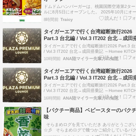
ドムドムハンバーガーは、桃園国際空港第2ター
ルに8月5日にオープンした。 2025年10月にオ
した、台北市内中心部の新光三越の初号店に次
8時間前
Traicy
台湾2号店の出店となった。出発制限エリアに位
る。 ドムドムフードサ […] 投稿 ドムドムハン
タイガーエアで行く台湾縦断旅行2026
ー、桃園国際空港T2にオ…
Part.3 台北編 / Vol.3 IT202 台北→成
記 ～Homee KITCHENとプラザプレミ
タイガーエアで行く台湾縦断旅行2026 Part.3 
ウンジで旅を締めくくる～
/ Vol.3 IT202 台北→成田搭乗記 ～Homee KITC
とプラザプレミアラウンジで旅を締めくくる～ -
10時間前
ANA陸マイラー先輩方の知恵
comloy labo -walking around the world- 続き
タイガーエアで行く台湾縦断旅行2026
Part.3 台北編 / Vol.3 IT202 台北→成
記 ～Homee KITCHENとプラザプレミ
タイガーエアで行く台湾縦断旅行2026 Part.3 
ウンジで旅を締めくくる～
/ Vol.3 IT202 台北→成田搭乗記 ～Homee KITC
とプラザプレミアラウンジで旅を締めくくる～ -
16時間前
ANA陸マイラー先輩方の知恵
comloy labo -walking around the world- 続き
【パクチー商品】ベビースターのパク
味
そらまめログを見ていただき ありがとうござ
☆彡 そらまめログで幾つかご紹介しているパ
商品。 ベビースターにもパクチー味があるので