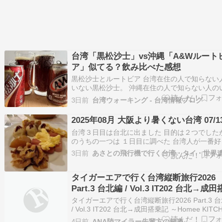
台湾「黒松沙士」vs沖縄「A&Wルート
ア」似てる？飲み比べた感想
黒松沙士とルートビア 台湾在住の人で知らない
いない黒松沙士。 沖縄在住の人で知らない人の
いルートビア。 沖縄に住んでいて、台湾にも良
3日前
台湾ウォーキング - 台湾情報ブログ
く私はどちらも好きです。 サロンパスの味がす
言われる ... Copyright © 2026 台湾ウォーキング 
2025年08月 大阪より暑くない台湾 07/1
Right…
台湾３日目は台北に出ました 目的は２つでした
のうちの一つは １日目に調べた 台湾人が一番好
パイナップルケーキを買う・・・でした 朝食は
3日前
りアジトのブッフェです このアジトは朝食が含
ているプランで取ってます これはサラダの後の
タイガーエアで行く台湾縦断旅行2026
目です 手前のホタテのひもがとてもおい…
Part.3 台北編 / Vol.3 IT202 台北→成
記 ～Homee KITCHENとプラザプレミ
タイガーエアで行く台湾縦断旅行2026 Part.3 
ウンジで旅を締めくくる～
/ Vol.3 IT202 台北→成田搭乗記 ～Homee KITC
とプラザプレミアラウンジで旅を締めくくる～ -
4日前
ANA陸マイラー先輩方の知恵