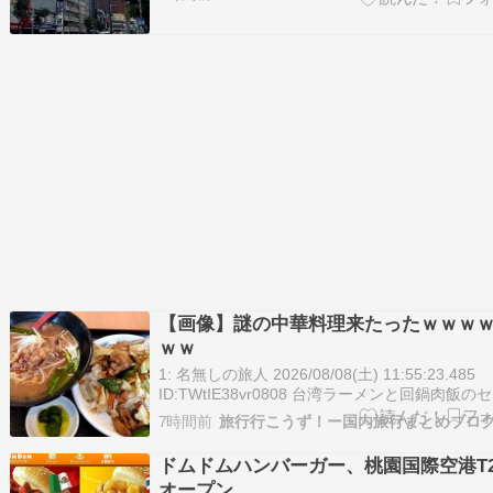
気、雨の匂い、太陽の光どこからともなく漂っ
る良い匂い 海外に限らず、日本でもそう普段暮
ている場所とは違うその土地独特の…
【画像】謎の中華料理来たったｗｗｗ
ｗｗ
1: 名無しの旅人 2026/08/08(土) 11:55:23.485
ID:TWtIE38vr0808 台湾ラーメンと回鍋肉飯の
にしたぜ 930円だってさ安いね 引用元：
7時間前
旅行行こうず！ー国内旅行まとめブロ
http://viper.2ch.sc/test/read.cgi/news4vip/1786
ドムドムハンバーガー、桃園国際空港T
オープン