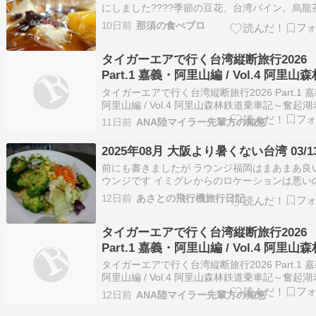
にしました????季節の豆花、台湾パイン。烏龍
ゼリーと共に、この時期、最高のスイーツです
10日前
那須の食べブロ
冬で、あったか豆花も美味しいのですが????次
の豆花を食べに行きたいです????‍♀️????
タイガーエアで行く台湾縦断旅行2026
Part.1 嘉義・阿里山編 / Vol.4 阿里山
道乗車記～奮起湖老街と名物「奮起湖
タイガーエアで行く台湾縦断旅行2026 Part.1 
（駅弁）」を楽しむ～
阿里山編 / Vol.4 阿里山森林鉄道乗車記～奮起
と名物「奮起湖便當（駅弁）」を楽しむ～ - coml
11日前
ANA陸マイラー先輩方の知恵
labo -walking around the world- 続きを読む
2025年08月 大阪より暑くない台湾 03/1
前にも書きましたが ラウンジ福岡はまあまあ良
ウンジです イミグレからのロケーションは悪い
すが 私が乗りますエバー航空の使用ゲートから
12日前
あさとの飛行機旅行日記
いです 飲食も充実しています 下手な航空会社の
ネスクラスラウンジよりも良いですね いつもの
タイガーエアで行く台湾縦断旅行2026
に大盛の野菜サラダ ここはブロッコリー…
Part.1 嘉義・阿里山編 / Vol.4 阿里山
道乗車記～奮起湖老街と名物「奮起湖
タイガーエアで行く台湾縦断旅行2026 Part.1 
（駅弁）」を楽しむ～
阿里山編 / Vol.4 阿里山森林鉄道乗車記～奮起
と名物「奮起湖便當（駅弁）」を楽しむ～ - coml
12日前
ANA陸マイラー先輩方の知恵
labo -walking around the world- 続きを読む