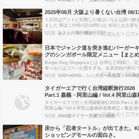
comloy labo -walking around the world- 続き
2025年08月 大阪より暑くない台湾 06/1
１日目はアジトに到着した後はいろんな調べ物
ました 実はこの時の訪台時には 会社にお土産を
てゆくつもりでした 最後の最後なのでまあね い
5日前
あさとの飛行機旅行日記
は買ってないんですが よく話をする人たちにだ
今までは日本で評判が良いメーカーを買ったこ
日本でジャンク道を突き進むバーガー
あったのですが 今回は台湾での評判が良…
グのシンガポール限定メニュー【まと
Burger King Singaporeとは 台湾など同様に、
食べるにはコスパが悪すぎる。会員登録の割引
べるのが基本、のバーガーチェーンです。日本
5日前
ASD+ADHD→シンガポール生活＋500島
売商品あります。 バーガーを注文したらクリー
ース系だろ […]
タイガーエアで行く台湾縦断旅行2026
Part.1 嘉義・阿里山編 / Vol.4 阿里山
道乗車記～奮起湖老街と名物「奮起湖
タイガーエアで行く台湾縦断旅行2026 Part.1 
（駅弁）」を楽しむ～
阿里山編 / Vol.4 阿里山森林鉄道乗車記～奮起
と名物「奮起湖便當（駅弁）」を楽しむ～ - coml
5日前
ANA陸マイラー先輩方の知恵
labo -walking around the world- 続きを読む
床から「忍者タートル」が出てきた。K
ショッピングモールの面白さ。