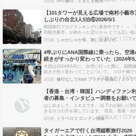
2日前
SFC修行、ときどき観光
ごせる温泉旅館などの国内宿泊や国内外のツア
旅行代金が割引になるお得なキャンペーンの「
【101タワーが見える広場で南村小藝市
ムセール」を開催中。海外旅行タイムセールも
しぶりの台北3人5泊⑥2026/5/1
韓国旅行ブログランキングに参加中です！ → 「
街観光夜市」が終わった辺りから とても広い道
てきました。 調べてみたら「中興里光復南路」
2日前
しゃかしゃか母、旅に出ました
う地名のようです。 その道路を渡り、「臺北市
區三興國民小學」の 壁に沿って歩いて行くと、 
4年ぶりにANA国際線に乗ったら、空港
感たっぷりの何本かの路地に出会えま…
続きがすっかり変わっていた（2024年5
今回は2024年5月に、台湾に行った際に、国際
続きが色々変わってことについて。 コロナ禍で
かり海外旅行から遠ざかり、このとき国際線に
2日前
のは約4年ぶりでした。 その前までとは全くラ
タイルが変わってしまいました。SFCカードの
【香港・台湾・韓国】ハンディファン
費も払ってるのに、国際線に全然乗らな…
者の募集・インタビュー調整をお願い
る方募集
はじめまして、ユキエです。 以下のお願いに対
きるロコの方を探しています。 現在、香港・台
韓国において、ハンディファン利用者を対象と
2日前
トラベロコ ロンドン情報
ユーザー調査を検討しており、 ロコの方に対象
集や現地での調整をご依頼できないか、ご相談
タイガーエアで行く台湾縦断旅行2026
す。 現時点では、以下のような内容を想定して