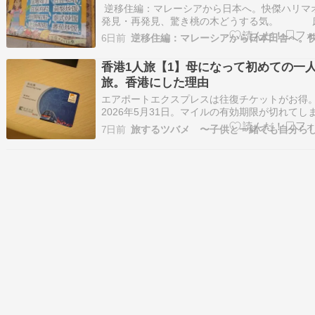
逆移住編：マレーシアから日本へ。快傑ハリマ
発見・再発見、驚き桃の木どうする気。 
ら「忍者タートル」が出てきた。KLのショッピ
6日前
モールの面白さ。中国系マレーシア人がマレー
の国を動かしていると言っても過言じゃないほ
香港1人旅【1】母になって初めての一
経済面では活躍しています。黒…
旅。香港にした理由
エアポートエクスプレスは往復チケットがお得
2026年5月31日。マイルの有効期限が切れてし
日だった。無料の範囲内で発券できる航空券は1
7日前
だけ。ご無沙汰だった一人旅を再開するには格
チャンス… だけど。 5月の連休中に台湾でギッ
腰になってしまい（↓）、かなり弱気にな…