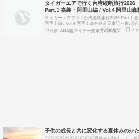
タイガーエアで行く台湾縦断旅行2026
Part.1 嘉義・阿里山編 / Vol.4 阿里山
道乗車記～奮起湖老街と名物「奮起湖
タイガーエアで行く台湾縦断旅行2026 Part.1 
（駅弁）」を楽しむ～
阿里山編 / Vol.4 阿里山森林鉄道乗車記～奮起
と名物「奮起湖便當（駅弁）」を楽しむ～ - coml
13日前
ANA陸マイラー先輩方の知恵
labo -walking around the world- 続きを読む
子供の成長と共に変化する夏休みのか
????????????????????夏休みが始まって一