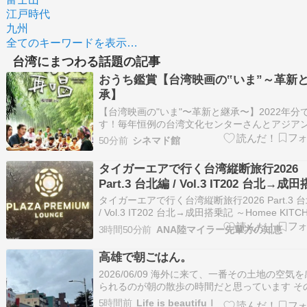
江戸時代
九州
全てのキーワードを表示…
台湾にまつわる話題の記事
おうち鑑賞【台湾映画の‟いま”～革新
承】
【台湾映画の"いま"〜革新と継承〜】2022年分
す！毎年恒例の台湾文化センターさんとアジア
ラダイスさん共同企画の上映＆トークイベント
50分前
シネマド館
す。（今はアジアンパラダイスさんは関わって
っしゃいません）2022年もオンライン上映だっ
タイガーエアで行く台湾縦断旅行2026
な？よく申込みを忘れてしまうこの企画…でも
Part.3 台北編 / Vol.3 IT202 台北→成
記 ～Homee KITCHENとプラザプレミ
タイガーエアで行く台湾縦断旅行2026 Part.3 
ウンジで旅を締めくくる～
/ Vol.3 IT202 台北→成田搭乗記 ～Homee KITC
とプラザプレミアラウンジで旅を締めくくる～ -
3時間50分前
ANA陸マイラー先輩方の知恵
comloy labo -walking around the world- 続き
高雄で朝ごはん。
2026/06/09 海外に来て、一番その土地の空気
られるのが朝の散歩の時間だと思っています そ
に暮らす人たちの生活の音行き交う車やバスの
5時間前
Life is beautifuｌ