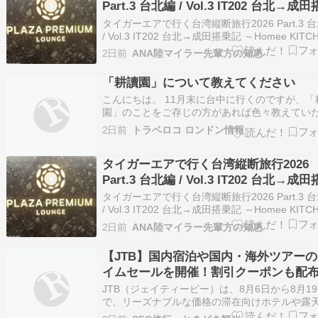
Part.3 台北編 / Vol.3 IT202 台北→成
記 ～Homee KITCHENとプラザプレミ
タイガーエアで行く台湾縦断旅行2026 Part.3 
ウンジで旅を締めくくる～
/ Vol.3 IT202 台北→成田搭乗記 ～Homee KITC
とプラザプレミアラウンジで旅を締めくくる～ -
2日前
ANA陸マイラー先輩方の知恵
comloy labo -walking around the world- 続き
「耕讀園」について教えてください
こんにちは。 11月末に台中に行くのですが、「
園」のことをご存じの方があれば色々教えてい
けないでしょうか？ HPを見ましたが中国語オ
2日前
トラベロコ ロンドン情報
で、私のつたない中国語ではとても歯がたちま
ん。 日本人の方のブログなども検索しましたが
タイガーエアで行く台湾縦断旅行2026
細なことがわかりませんでした。 「耕讀園」…
Part.3 台北編 / Vol.3 IT202 台北→成
記 ～Homee KITCHENとプラザプレミ
タイガーエアで行く台湾縦断旅行2026 Part.3 
ウンジで旅を締めくくる～
/ Vol.3 IT202 台北→成田搭乗記 ～Homee KITC
とプラザプレミアラウンジで旅を締めくくる～ -
2日前
ANA陸マイラー先輩方の知恵
comloy labo -walking around the world- 続き
【JTB】国内宿泊や国内・海外ツアーの
イムセールを開催！割引クーポンも配
JTB（ジェイティービー）は、8月6日から8月1
で、リーズナブルな価格の滞在向けホテルや露
呂＆部屋食でゆったりのんびりと周囲を気にせ