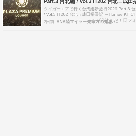
Part.3 台北編 / Vol.3 IT202 台北→成
記 ～Homee KITCHENとプラザプレミ
タイガーエアで行く台湾縦断旅行2026 Part.3 
ウンジで旅を締めくくる～
/ Vol.3 IT202 台北→成田搭乗記 ～Homee KITC
とプラザプレミアラウンジで旅を締めくくる～ -
2日前
ANA陸マイラー先輩方の知恵
comloy labo -walking around the world- 続き