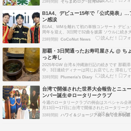
23時間前
そらまめログ~台湾life~
介。 パッケージにデカデカと『パクチー』 中身
んな感じ。 食べてみると ほんのりと、でもしっ
B1A4、デビュー15年で「公式発表」…
とパクチーの味（笑） 今まで…
ン感涙
B1A4、WMを離れて初の単独コンサート デビュ
周年を迎え、3日間で32曲を披露 ソウルに続き
阪・東京・台湾ツアーへ 出典：TVレポート グ
23時間前
CoCoNut News
B1A4が、所属事務所を離れた後の近況が伝えら
題を集めました。 […]
那覇・3日間通ったお寿司屋さん @ ち
っと寿し
2025年GW 台湾＆沖縄旅行記の続きです 那覇滞
中、3日連続ディナーは同じお店でした 滞在し
る、ハイアット・リージェンシーから徒歩30秒
33時間前
Plumeria's Diary ・・・
にある ちょこっと寿し ザザ～っと、いただいた
司をご紹介していきます。 １日目 ラウンジでし
台湾で開催された世界大会報告とニュ
まお酒をいただいていたので、さ…
ンバー誕生＠ロータリークラブ
今週のロータリークラブの例会はスペシャル企画
月13日〜17日に台湾で開催されたロータリーク
国際大会の報告会でした。 先ず最初にメンバー
33時間前
ハワイ＆ジョージア発：旅で世界制覇
湾人のFlolaがロータリークラブの開会式のビデ
紹介。 今年は140カ国の地域から38,000人以上
加し、近年では最大規模の…