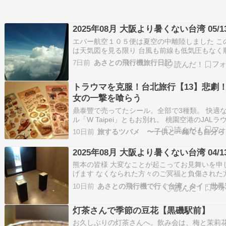
2025年08月 大阪より暑くない台湾 05/1
エバー航空１０５便は夏空の中離陸しました こ
は天気図を見る限り 台風も前線も低気圧もなく
なフライトだと思っていましたが 鹿児島を抜け
7日前
あさとの飛行機旅行日記
たりから積乱雲があちこちに出てきて その上方
ッジ部分が 丁度巡航高度の３８０００フィート
トラウマを克服！台北旅行【13】悲劇
なって 通過時にはがたがたとよく揺れまし…
女の一撃を喰らう
鼎泰豐で売ってたシール。全部で3種類。 快適
ル「W Taipei」ともお別れ。 桃園空港のJALラ
ジ。この椅子から立ちあがろうとした時に悲劇
10日前
ラウンジのメニュー。牛肉麺が食べられた。 台
各地がテーマとなっている搭乗口。 「健康」と
2025年08月 大阪より暑くない台湾 04/1
ランタンにすがる想い。 熟…
熊本の皆様 大変なことが起こってお見舞いを申
げます なくなられた方々のご冥福と負傷された
ご回復を祈ります 私は８月の末に予定していま
10日前
熊本行きは撤回しました こんな大変な時期に遊
行くことはできません 思えば阪神大震災の後 復
灯茶さんで季節の豆花【黒磯駅前】
た阪急電車で三宮に行った時 想像もつか…
お久しぶりの灯茶さんへ。飲み会は、梅と茉莉