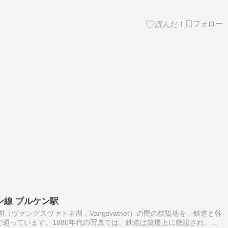
ン線 ブルケン駅
グ湖（ヴァングスヴァトネ湖，Vangsvatnet）の間の狭隘地を、鉄道と幹
で通っています。1880年代の写真では、鉄道は築堤上に敷設され、湖