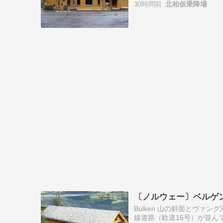
30時間前
北柏仮乗降場
〔ノルウェー〕ベルゲ
Bulken 山の斜面とヴァン
線道路（欧道16号）が並ん