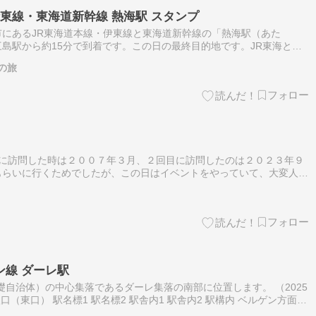
伊東線・東海道新幹線 熱海駅 スタンプ
熱海市にあるJR東海道本線・伊東線と東海道新幹線の「熱海駅（あた
島駅から約15分で到着です。この日の最終目的地です。JR東海と東
方のカラーの電車が停まっています。駅名標。隣の駅は、湯河原(ゆが
の旅
目に訪問した時は２００７年３月、２回目に訪問したのは２０２３年９
もらいに行くためでしたが、この日はイベントをやっていて、大変人が
車場に止めるにも、鉄印などをもらうにもすごく時間がかかってしま
ン線 ダーレ駅
基礎自治体）の中心集落であるダーレ集落の南部に位置します。 （2025
口（東口） 駅名標1 駅名標2 駅舎内1 駅舎内2 駅構内 ベルゲン方面
橋は県道5400号（Bråtet，ブローテ通り）の…