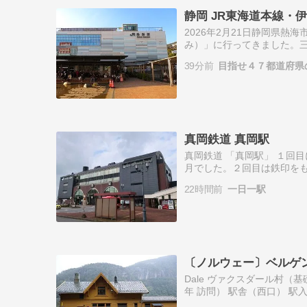
静岡 JR東海道本線・
2026年2月21日静岡県
み）」に行ってきました。三
日本の境目の駅なので、両
39分前
目指せ４７都道府県
わら)、函南…
真岡鉄道 真岡駅
真岡鉄道 「真岡駅」 １回
月でした。２回目は鉄印を
多かったです。 おかげで駐
22時間前
一日一駅
いました。建物…
〔ノルウェー〕ベルゲ
Dale ヴァクスダール村（
年 訪問） 駅舎（西口） 駅入
ミューダール方面。中央の跨線