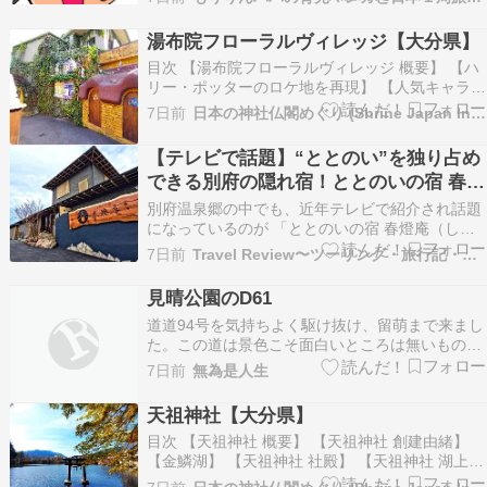
泊記事TOPページもりりんパパの車中泊記事TOP
ページです。 こちらから様々な旅記事をご覧下さ
湯布院フローラルヴィレッジ【大分県】
い！ 今後も過去20年以上の車中泊記事を随時更
目次 【湯布院フローラルヴィレッジ 概要】 【ハ
新し…
リー・ポッターのロケ地を再現】 【人気キャラク
ターのショップ】 【たけもと通り】 【湯布院フ
7日前
日本の神社仏閣めぐり (Shrine Japan Info)
ローラルヴィレッジ 近くにある観光スポット】
【湯布院フローラルヴィレッジ アク ...
【テレビで話題】“ととのい”を独り占め
できる別府の隠れ宿！ととのいの宿 春燈
庵(大分県別府温泉郷)を調べてみた✨
別府温泉郷の中でも、近年テレビで紹介され話題
になっているのが 「ととのいの宿 春燈庵（しゅ
んとうあん）」。 公式サイトをじっくり読み込
7日前
Travel Review〜ツーリング・旅行記・旅情報〜
み、さらに主要予約サイトの口コミもチェックし
てみたところ… 「これは…サウナ好きも温泉好き
見晴公園のD61
も沼に落ちる宿だ…！」 まさに、唯一無二の“泊
道道94号を気持ちよく駆け抜け、留萌まで来まし
食分離スタ…
た。この道は景色こそ面白いところは無いもの
の、交通量は皆無で線形も舗装も良くおすすめで
7日前
無為是人生
す。北海道に上陸してから三週間以上が経って漸
く道北に来たわけですが、涼しかった朝の千歳よ
天祖神社【大分県】
り蒸し暑いのが印象的です。住宅地の中に入り、
目次 【天祖神社 概要】 【天祖神社 創建由緒】
見晴公園のD61…
【金鱗湖】 【天祖神社 社殿】 【天祖神社 湖上の
石鳥居（水中鳥居）】 【天祖神社 御神木】 【天