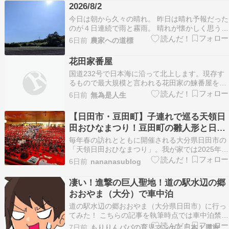
2026/8/2
今日は朝から久々の晴れ。 昨日は晴れ予報だった
のが４日連続で雨と霧雨。 晴れが懐かしく思う
位、雨が降ってた。 今朝は最低気温１４℃。 こ
6日前
農家への道標
れも久しぶりにひんやりした朝で作業するには良
い気温。 日中は風も吹いて畑は大分乾いて来た。
花田家番屋
ようやく畑作業が出来る訳で、防除、カルチ、ロ
国道232号で日本海に沿って北上します。現存す
ータリー…
るもので最大規模と言われる花田家の鰊番屋を見
学します。400円払って中に入りました。この手
6日前
無為是人生
の施設の見学は余り興味がないのですが、函館で
読んでいた漫画「ゴールデンカムイ」に鰊漁華や
【日田市・豆田町】子連れで巡る天領日
かなりし往時の様子が細かく描かれているのを見
田おひなまつり！豆田町の雛人形と日田
たので、たま…
杉下駄の魅力を体験レポ
毎年春の訪れとともに開催される大分県日田市の
「天領日田おひなまつり」。我が家では2025年と
2026年の2年連続で、子連れで遊びに行ってきま
6日前
nananasublog
した。 江戸時代の面影を残す豆田町のあちこちで
様々なひな人形が展示されており、街 […] 投稿
凄い！進撃の巨人聖地！道の駅水辺の郷
【日田市・豆田町】子連れで巡る天領日田おひ
おおやま（大分）で車中泊
な…
道の駅水辺の郷おおやま（大分県日田市）に行っ
てみた！ こちらの記事を執筆時点では車中泊禁止
との情報は出ておりません。 もりりんパパの車中
7日前
もりりんパパの育児マンガと日本１周旅ブログ