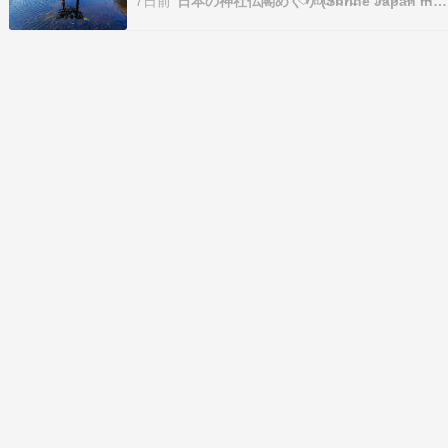
7日前
日本の神社仏閣めぐり (Shrine Japan Info)
祖神社 近くにある観光スポット】 【天祖神社 ア
クセス】 管理人の感想 ...