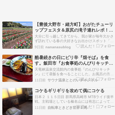
【豊後大野市・緒方町】おがたチューリ
ップフェスタ＆原尻の滝子連れレポ！ア
クセス・駐車場や見どころ解説！
大分に引っ越してきてから、我が家が毎年欠かさ
ず訪れている春の大好きなお出かけスポット「お
がたチューリップフェスタ」。 会場となる「道の
9日前
nananasublog
駅 原尻の滝」周辺には、色鮮やかなチューリップ
が一面に咲き誇り、毎年その圧倒的なスケー […]
酷暑続きの日にピリ辛『畑そば』を食
投稿 【豊後大野市・緒方町】おがたチューリップ
す。飯田市『お食事処のんびりキッチ
フェ…
ン』
天竜峡温泉交流館内の食事処『のんびりキッチ
ン』にて昼飯を食べることにした。お風呂の方は
割と良く来るが食事処の方は実は初めて。と言っ
11日前
サウナ温泉ととのいチャンネル
ても、食券スタイルの方式は良くあるので戸惑い
はせんが。店内は割と広い。テーブル卓と、小上
コケるギリギリを攻めて偶にコケる
がり卓含め40人は入れると思う。『天竜峡カレ
日本２ １１５日目 群馬県高崎市 MTBライド後半
ー』でもいただこう…
戦。主戦場としている榛名山には有志によって多
数のMTBコースが作られてるそうで、２日前とは
11日前
自転車ときどき世界１周
また別のコースに連れて行って貰える手筈となっ