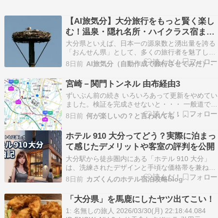
【AI旅気分】大分旅行をもっと賢く楽し
む！温泉・隠れ名所・ハイクラス宿まで
完全ガイド
大分県といえば、日本一の源泉数と湧出量を誇る
「おんせん県」として、多くの旅行者を魅了して
きました。別府の地獄巡りや湯布院の風情ある街
8日前
AI旅気分（自動作成で旅行させてみた） -
並みなど、魅力が尽きないこの土地を、最新のAI
技術を使ってもっと賢く・もっと深く楽しめるこ
宮崎－関門トンネル 由布経由3
とをご存知ですか？本記事では、「AI旅気分」を
ずいぶん前の続き いろいろあって更新をやめてい
活用した大…
ました。検証を完成させないと・・・ 一般道で宮
崎市から関門トンネルを走った検証の3回目。 1
8日前
何が楽しいの？と言われても・・・
回 2回 第3回は 道の駅なかつ（大分） から 関門
トンネル 依然検証した 宮崎市 - 関門トンネル3
ホテル 910 大分ってどう？実際に泊まっ
と同じルートです。 5:03 道の駅…
て感じたデメリットや客室の評判を公開
大分駅から徒歩圏内にある「ホテル 910 大分」
は、洗練されたデザインと手頃な価格帯を兼ね備
えた、賢い旅にぴったりの宿泊施設です。おしゃ
8日前
カズくんのホテル宿泊攻略blog
れな雰囲気は魅力的ですが、実際の使い心地や周
辺環境に不安を感じる方も多いのではないでしょ
「大分県」を馬鹿にしたヤツ出てこい！
うか。 「写真映えはするけれど、実は不便な
1: 名無しの旅人 2026/03/30(月) 22:18:44.084
の？」といっ…