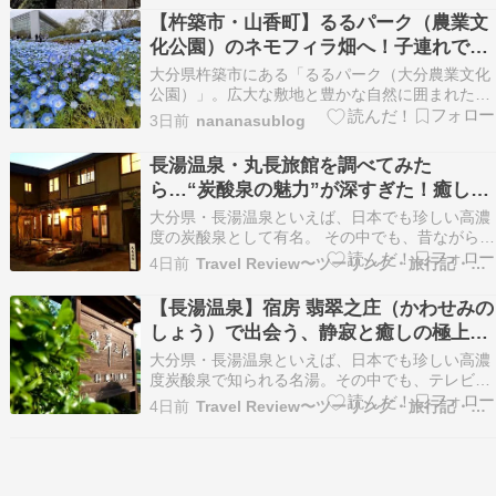
た〜｡ここが入り口大分登りましたね〜｡要塞の中
【杵築市・山香町】るるパーク（農業文
に入りま〜す！大砲がありました。続く。
化公園）のネモフィラ畑へ！子連れで1
日満喫する見どころ＆広大な園内の攻略
大分県杵築市にある「るるパーク（大分農業文化
法
公園）」。広大な敷地と豊かな自然に囲まれた、
子連れファミリーに大人気のスポットです。 今回
3日前
nananasublog
は春の風物詩である「ネモフィラ」を見るため
に、子どもを連れて家族でお出かけしてきました
長湯温泉・丸長旅館を調べてみた
[…] 投稿 【杵築市・山香町】るるパーク（農業文
ら…“炭酸泉の魅力”が深すぎた！癒しの
化公園）…
隠れ宿レポート♨️
大分県・長湯温泉といえば、日本でも珍しい高濃
度の炭酸泉として有名。 その中でも、昔ながらの
温泉情緒を色濃く残しつつ、ほっと落ち着ける雰
4日前
Travel Review〜ツーリング・旅行記・旅情報〜
囲気で人気なのが丸長旅館です。 テレビで紹介さ
れていたのを見て「どんな宿なんだろう？」と気
【長湯温泉】宿房 翡翠之庄（かわせみの
になり、公式サイトや予約サイトの口コミを徹底
しょう）で出会う、静寂と癒しの極上時
チェックして…
間✨
大分県・長湯温泉といえば、日本でも珍しい高濃
度炭酸泉で知られる名湯。その中でも、テレビで
紹介されていて気になっていた宿──宿房 翡翠之
4日前
Travel Review〜ツーリング・旅行記・旅情報〜
庄（かわせみのしょう）を公式サイトや主要予約
サイトで徹底的に調べてみました。 結論から言う
と… “静けさを愛する大人のための隠れ宿”という
言葉がぴ…