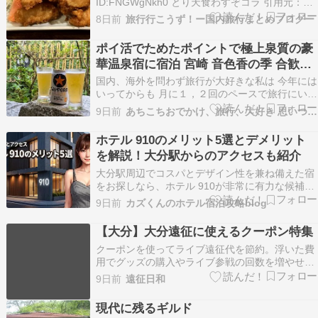
ID:FNGWgNkh0 とり天食わすぞコラ 引用元：
http://viper.2ch.sc/test/read.cgi/news4vip/177487
8日前
旅行行こうず！ー国内旅行まとめブログー
続きを読む
ポイ活でためたポイントで極上泉質の豪
華温泉宿に宿泊 宮崎 音色香の季 合歓の
はな
国内、海外を問わず旅行が大好きな私は 今年には
いってからも 月に１，２回のペースで旅行にいく
ペース 先月は九州大分の由布院温泉に マイルと
9日前
あちこちおでかけ、旅行、大好き 思いつくまま〜
ポイ活で貯めたポイントで ほぼゼロ円旅行に行き
九州大分由布院（湯布院）温泉旅行 今月もマイル
ホテル 910のメリット5選とデメリット
とポイントで行く 温泉旅行の行先は 九州 宮崎…
を解説！大分駅からのアクセスも紹介
大分駅周辺でコスパとデザイン性を兼ね備えた宿
をお探しなら、ホテル 910が非常に有力な候補と
なります。「どこも似たようなビジネスホテルば
9日前
カズくんのホテル宿泊攻略blog
かりで、どこを選べばいいか分からない」と頭を
抱えてはいませんか？ そんな不安を解消するため
【大分】大分遠征に使えるクーポン特集
に、客室のこだわりから事前に知っておくべき注
クーポンを使ってライブ遠征代を節約。浮いた費
意点まで…
用でグッズの購入やライブ参戦の回数を増やせる
かもしれないブログです。「本ページは広告が含
9日前
遠征日和
まれています」大分県のホテル大分県のホテルを
探す大分県の宿泊クー...
現代に残るギルド