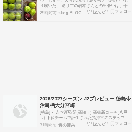
今年もまた、大分県国東半島から無花果がどっさ
利尻島にマイル使…
り届いた。 送り主の岩本さんとの出会いは、十年
前にさかのぼる。 岩本さんが造られた「海辺のガ
29時間前
skog BLOG
ーデン」を訪ねたのが最初のお出会いだった。 そ
の庭は、カリフォルニアの海辺をイメージして造
られたとお聞きした。 海と空へと自然につながる
スケール…
2026/2027シーズン J2プレビュー 徳島今
治鳥栖大分宮崎
[徳島]・ 吉本新監督(高知→) 高橋新コーチ(八戸
→) 下位チームで評価された指揮官のステップア
ップは良いですね。・ アンデルソン、バルセロ
31時間前
青の傭兵
ス、ローレンス。前線の"個"が強すぎ。 ・ 純真に