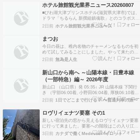
未練たらたらっす。日程 9/19 H 5/23 A甲府関連
ホテル旅館観光業界ニュース20260807
～ウェリントンｺｰﾁ('20-…
■びわ湖大津プリンスホテル(滋賀県大津市)では、
ドラマ「ちるらん 新撰組鎮魂歌」とのコラボステ
イプランを販売している。「ちるらん 新撰組鎮魂
2日前
ホテル旅館観光業界ニュース
歌」は滋賀・京都を中心に撮影が実施され、同ホ
テルは滋賀県内での撮影の際にスタッフ・キャス
まつお
トが宿泊したホテルでもあり、作品の世界観をよ
今日の昼は、稚内名物のチャーメンなるものを初
り身近…
めて試してみることにしました。やって来たのが
表題の食堂です。表通りから外れた所にある昔な
2日前
無為是人生
がらの町の食堂、年配のご夫婦が営んでいて、私
以外は地元の常連客のみ。すぐ後にやって来て隣
新山口から南へ ～山陽本線・日豊本線
りの席に着いた御老人の前には、注文せずともす
（一部特急）編～ 2026年度
ぐさまコーラの瓶…
新山口 （山口県）発 05:35↓ JR 山陽本線 下関行
き （宇部06:00着, 小野田06:04着, 厚狭06:10着）
下関 （山口県）着 06:46発 06:54↓ JR 山陽本線・
2日前
1日でどこまで行ける？ 〜普通列車の旅〜
鹿児島本線 小倉行き （門司07:01着）小倉 （福
岡県）着 07:08発 07:19↓ …
ロヴリイェナツ要塞 その1
新しい宿泊先の窓から見えるロヴリイェナツ要塞
に行って来ました。要塞への階段はこの入り江に
あります。ここから登っていきます。対岸のドブ
3日前
カナダで働くMedevacパイロット
ロブニクの城壁が見えます。要塞が見えてきまし