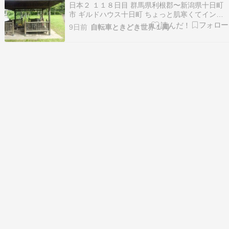
日本２ １１８日目 群馬県利根郡〜新潟県十日町
市 ギルドハウス十日町 ちょっと肌寒くてインナ
ーシュラフ使って寝ていた程には快適な夜だっ
9日前
自転車ときどき世界１周
た。やはり真夏は山の上しか勝たん！平地で寝泊
りするとか自転車旅行者の風上にも置けない
ね・・・くらいの気持ちである。 去年も真夏は山
の上（パミール…