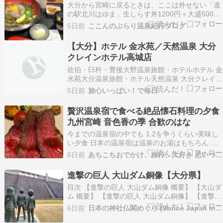
大分から宮崎に戻るときは、ここは外せない「道
は温…
の駅北川はゆま」生しらす丼1200円＋大盛500円
＋しらす吸い物変更100円 生しらす丼（大） しら
5日前
ここんのぶらり温泉紀行ブログ
すのお吸い物 切り干し大根の煮物 大根の漬物
【大分】ホテル 金水苑／天然温泉 大分
クレインホテル高城店
佐伯・臼杵・豊後大野温泉旅館・ホテルホテル 金
水苑大分温泉旅館・ホテル天然温泉 大分クレイン
ホテル高城店≪大分県≫観光スポット周辺のホテ
5日前
旅心いっぱい！で毎日
ル・旅館一覧≪大分県≫ふるさと納税ランキング
に参加中・・・♪旅に出...
贅沢温泉宿で食べる絶品懐石料理の夕食
九州宮崎 音色香の季 合歓のはな
今までの温泉宿の中でも 1.2を争うくらい美味し
い夕食 日本の温泉宿は温泉のお湯はもちろん そ
のサービス、食事は世界一と思っていて 最近のイ
6日前
あちこちおでかけ、旅行、大好き 思いつくまま〜
ンバウンド需要で 外国人の人も温泉宿にたくさん
来てるし 私が外国人でも温泉にくるなと至極納得
進撃の巨人 大山ダム銅像【大分県】
ただ一つのネックでもある そのお値段の高さも…
目次 【進撃の巨人 大山ダム銅像 概要】 【大山ダ
ム 概要】 【進撃の巨人 大山ダム銅像】 【進撃の
巨人 リヴァイ兵士長像（JR日田駅前）】 【進撃
6日前
日本の神社仏閣めぐり (Shrine Japan Info)
の巨人 大山ダム銅像 近くにある観光スポット】
【進撃の巨人 大山ダム銅 ...