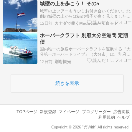
ている。標高１０００mを超える場所もあるとの
城壁の上を歩こう！ その5
ことで、涼しく気持ちいいライドが楽しめそうな
城壁の上ツアーもう少しお付き合いください。北
予感。…
側の城壁の上からは街の様子が良く見えました。
北門から出た所です。海側も良かったですが山側
12日前
カナダで働くMedevacパイロット
もかっこいいですね〜｡裏道も良い感じ｡大分登っ
て来ました。これが一番高い所にあるミンチェタ
ホーバークラフト 別府大分空港間 定期
要塞｡中に入ってみます。お〜！流石に見晴らし
便
が良いですね…
国内唯一の旅客ホーバークラフトを運航する『大
分第一ホーバードライブ』（大分市）は、別府市
と大分空港を結ぶ新航路の実現に向け、2026年秋
12日前
別府観光
頃に実証運航を実施する方針を明らかにしまし
た。現在、運航している大分空港からの定期便
は、大分市の西大分地区へ結ぶ航路のみとなって
います。一方で…
続きを表示
TOPページ
新規登録
マイページ
ブログリーダー
広告掲載
利用規約
ヘルプ
Copyright © 2026 "@With" All rights reserved.