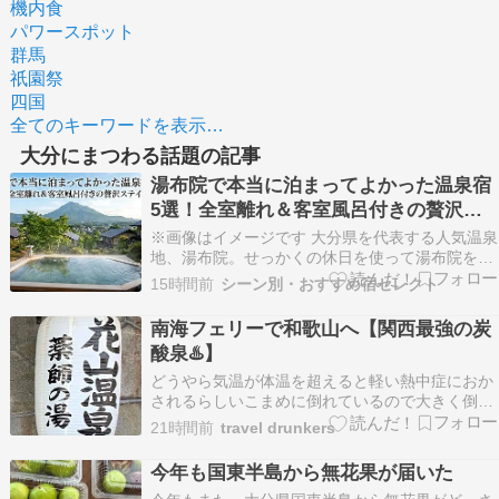
機内食
パワースポット
群馬
祇園祭
四国
全てのキーワードを表示…
大分にまつわる話題の記事
湯布院で本当に泊まってよかった温泉宿
5選！全室離れ＆客室風呂付きの贅沢ス
テイ
※画像はイメージです 大分県を代表する人気温泉
地、湯布院。せっかくの休日を使って湯布院を訪
れるなら、絶対に失敗したくないですし、「本当
15時間前
シーン別・おすすめ宿セレクト
に泊まってよかった」と心から感動できる宿を選
びたいですよね。「周りの目を気にせず温泉に入
南海フェリーで和歌山へ【関西最強の炭
りたい」「美味しいお肉や地元の料理を味わいた
酸泉♨️】
い」「静かな…
どうやら気温が体温を超えると軽い熱中症におか
されるらしいこまめに倒れているので大きく倒れ
なさそうで逆に安全か？しんどいなぁもー夏めっ
21時間前
travel drunkers
ちゃ大好きやったのにーーーあまりにも暑いので
８月の頭ちょいとお休みすることにしましたと
今年も国東半島から無花果が届いた
さ。どこいこか？ゆうて暑過ぎてなー。北海道の