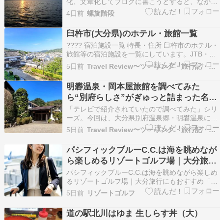
化、文章化してブログに書こうとすると、なかな
かまとまらなかったり、面倒だったりします。仕
4日前
螺旋階段
事で使っているcopilotは大分育ってきて、担当業
務向けの内容がチラチラ回答に混ざってくるよう
臼杵市(大分県)のホテル・旅館一覧
になりましたが、プライベートで使っている
???? 宿泊施設一覧 特長・住所 臼杵市のホテル・
copilot…
旅館等の宿泊施設を一覧にしています。JTB・じ
ゃらん・楽天トラベル・宿の公式サイトなど、複
5日前
Travel Review〜ツーリング・旅行記・旅情報〜
数のサイトから比較＆予約ができます。 ???? 宿
泊クーポン(ふるさと納税)＆旅行ガイドブックは
明礬温泉・岡本屋旅館を調べてみた
こちら ■クレドホテル臼杵 特長：男女別大…
ら“別府らしさ”がぎゅっと詰まった名宿
だった♨️✨
「テレビで紹介されていたので調べてみた」シリ
ーズ。今回は、大分県別府温泉郷・明礬温泉にあ
る岡本屋旅館さんを深掘りしてみました????。
5日前
Travel Review〜ツーリング・旅行記・旅情報〜
創業140年以上、別府の湯文化を守り続ける老舗
旅館として知られ、名物の地獄蒸しプリンは全国
パシフィックブルーC.C.は海を眺めなが
区の人気。実際に公式サイトや口コミを読み込ん
ら楽しめるリゾートゴルフ場｜大分旅行
でみると、…
にもおすすめ
パシフィックブルーC.C.は海を眺めながら楽しめ
るリゾートゴルフ場｜大分旅行にもおすすめ「せ
っかくゴルフ旅行へ行くなら、景色も温泉も楽し
5日前
リゾートゴルフ
みたい。」 そんな方におすすめしたいのが、大分
県にあるパシフィックブルーC.C.です。海を望む
道の駅北川はゆま 生しらす丼（大）
ロケーションでプレーできるだけでなく、周辺に