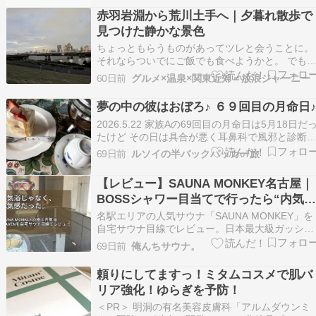
のロートのアルガードクリアブロックZを 春の時
赤羽岩淵から荒川土手へ｜夕暮れ散歩で
期は愛用している。 目のかゆみなどを抑えて…
見つけた静かな景色
ちょっともらうものがあってツレと会うことに。
それならついでにご飯でも食べようかと。 でも
れだけもつまんないから、なんとなく赤羽岩淵の
60日前
グルメ×温泉×関東近郊＝放浪ジャーニー
方へでも行ってみようかなと。 前からよく聞く
なんだけど全くどんな感じか知らなくて。 周辺
夢の中の彼はおぼろ♪ ６９回目の月命日
含めてね。 ツレに言ったら「いいよ」というの
2026.5.22 家族Aの69回目の月命日は5月18日だ
散歩…
たけど その日は具合が悪く耳鼻科で風邪と診断
酷い花粉症だと思って行ったんだけど、 先生が
69日前
ルソイの半バックパッカー旅
「花粉症の薬が効かなかったでしょ？それは風邪
なのよ！」と。 というわけで数日遅れて竹芝へ
【レビュー】SAUNA MONKEY名古屋｜
命日参り。 この日は雨だったので、自分…
BOSSシャワー目当てで行ったら“内気浴
Heaven”が想像以上だった
名駅エリアの人気サウナ「SAUNA MONKEY」を
自宅サウナ目線でレビュー。日本最大級ガッシン
グのBOSSシャワーや、極上内気浴Heavenの魅力
69日前
俺んちサウナ。
を体験談を交えて紹介します。雨の日や花粉症シ
ーズンにもおすすめの名古屋サウナです。
頼りにしてますっ！ミタムコスメで肌バ
リア強化！ゆらぎを予防！
＜PR＞ 明洞の有名美容皮膚科「アルムダウンミ