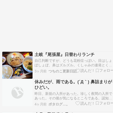
土岐『尾張屋』日替わりランチ
自己判断ですが、どうも花粉症っぽい。目はしょ
ぼしょぼ、鼻はズルズル。くしゃみの連発とくれ
ばね。朝のウォーキングから帰ったら一段とひど
3ヶ月前
つちのこ更新日記
くなりました。もうとっくにピークは去ったと思
っていましたが、また違う種類の花粉にやられた
休みだが、雨である。(´Д｀) 鼻詰まりが
かもしれません。体がダルくなるし眠くなるの
ひどい。
で、あまり飲みたく…
昨日、新規の入所があった。珍しく夜間の入所で
あった。その後が気になるところである。認知症
の方が夜に入るのは珍しいことだ。不穏にならな
4ヶ月前
ポタログ…。
きゃいいが…。(´Д｀)さて、昨日、5月の遠足の
ち合わせをしていた。候補地はあるのだが、なか