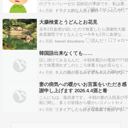
のプライバシーゼロ 花粉症の季節です。私は重
の花粉症患者。毎年、この時期になると耳鼻科の
4ヶ月前
ドラクエ的な人生 | 旅行・ランニング・感動・ライフ
お世話になっています。 近所に、名医と呼ばれ
耳鼻科のＡ医院がありました。かつて喉が腫れて
大腸検査とうどんとお花見
食欲がなく体調が最悪だったときに、Ａ医院で見
去年2月血便が続いたので検査したら潰瘍性大腸
てもらい、点…
炎直腸型ですとなんとなー今年も2月に血便なか
なかしつこく出だして去年より量も多くて3月か
4ヶ月前
travel drunkers
らステロイド投薬開始本日は大腸検査の日でした
前日から食事制限早朝から大量の水分摂取麻酔し
韓国語出来なくても……
っかりいれてもろて無事終了怪しい部位はセーフ
だったようで一…
話し掛けてみるもんだ…今朝体重計の電池????
れで体重測れずこのところ体重１kgが戻らなくて
やはり小麦粉は敵面ダイエットしたい人は花粉症
4ヶ月前
６人の孫が居るみすずちゃんの幸せな韓国生活
対策にも【小麦粉抜き】推すよ〰️( ,,ÒωÓ,, )ｵｽｯ
重計から電池取って店まで行ったは良いが買う方
妻の病気への暖かいお言葉をいただき感
がプラスチックケースで見にくい番号…
謝申し上げます 2026.4.4酒と肴
こんにちは、落武者です。 今朝の妻の入院及び
術に関し、多くの皆様から暖かいコメントやメッ
セージをいただき、ここにあらためまして感謝申
4ヶ月前
リタイアしたら好きな音楽で散歩するんだ
し上げます。妻は、いたって元気に過ごしており
ます。ただ、重い荷物などは持ってはいけません
ので、買い物、掃除、洗濯等々は次女がやってく