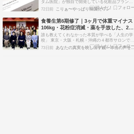
タム医院」が独自で開発している化粧品ブランド
「ミタムコスメ」が、5/29(金) ~ 6/10(水)の期間
72日前
こりぁ〜やっぱり韓国だワン
中、Qoo10メガ割 20%OFFセールでお買い得に
っているので、私もお気に入りのプレミアムスキ
食養生第6期修了｜3ヶ月で体重マイナス
ンケアセットをご紹介します！ …
106kg・花粉症消滅・薬を手放した、22
名の記録
誰も教えてくれなかった本質が学べる「人生の学
校」 東京・大阪・札幌・沖縄の４都市サロンで
国・世界をZOOMで繋いでクラスを開講していま
73日前
あなたの真実を映し出す鏡〜本当の声
す。 はじめましての方 「人生の学校」コアエッ
センス主宰山田眞佑里(やまだまゆり)↓↓↓プロフィ
ール 主催クラス誰も教えてくれなかった本質を
学…