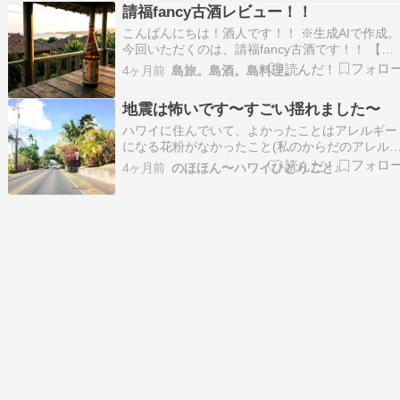
ママな私のソロ旅条件をすべて満たしてくれた、
請福fancy古酒レビュー！！
最高の宿をご紹介します。 ■ ライダーに嬉しい
こんばんにちは！酒人です！！ ※生成AIで作成。
神…
今回いただくのは、請福fancy古酒です！！ 【基
本情報】石垣島の古酒！ まずは基本情報です！
4ヶ月前
島旅。島酒。島料理。
・価格（税込）720ml：2785円 ・酒造請福酒造
・産地沖縄県石垣島 ・入手方法島内では流通す
地震は怖いです〜すごい揺れました〜
他、通販などで販売されている。 …
ハワイに住んでいて、よかったことはアレルギー
になる花粉がなかったこと(私のからだのアレル
ーです)友達はマンゴーの花粉がダメと言ってた
4ヶ月前
のほほん〜ハワイひとりごと♪
な〜花粉症がないから、アレルギーのクスリを飲
まなくてすみました。気候もよかったのかな〜頭
痛もなかったような？ストレスがなかったのもあ
るかな〜あとハ…