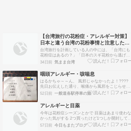
【台湾旅行の花粉症・アレルギー対策】
日本と違う台湾の花粉事情と注意したい
食物アレルギー料理
台湾旅行を計画している人の中には、「台湾にも
花粉症はあるの？」「日本のスギ花粉から逃げら
れる？」「食物アレルギーがあるけれど、台湾料
34日前
気まま台湾
理は大丈夫？」と不安に感じる人もいるかもしれ
ません。 台湾は日本と気候も食文化も違います
咽頭アレルギー・咳喘息
日本では春のスギ・ヒノキ花粉が大きな話題にな
はるかちゃ～～ん、 風邪じゃなかったよ！????
りますが、台湾…
先日お伝えした通り、喉痛から風邪をこじらせし
つこい咳に発展しておりました。 先日の土日で
52日前
一般道各駅停車の旅
度は完治したと思っていたなんだけどな
あ・・・。 なんせLOOKで横浜まで100km走って
アレルギーと目薬
きた位でしたから・・・。 それでも今週月曜日
ら咳が…
今年は花粉症シーズンとかで 目薬はあまり使わ
かった気がする 2つ買ったけど1つしか開封して
ないし まだ半分以上残っている。 【第2類医薬
57日前
今日もまたブログ
品】ロートアルガードクリアブロックZ 13mL こ