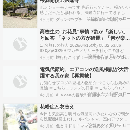
桜満開後の法隆寺
を歩く羽目に…このぶら下がっているのが、白樺
の花です??…
ボンジョーモナモです 先週行ってたら、桜がい
感じだったと思われる、法隆寺に行ってきました
ほぼ葉桜だったけど、一画は満開 そのあと、長
4ヶ月前
グランデ×プチ 〜毎日チーズ漬け〜
寺にも行きたかったけど、1時間半とかかかるし
断念・・・グランデの仕事の下見で行ったんだけ
高校生の“お花見”事情 7割が「楽しい」
ど、しっかりガイドしてもらったら2時間以上か
と回答 「ネットの方が綺麗」「何が楽し
かるし、め…
いの」と厳しい意見も
1: 名無しの旅人 2026/04/15(水) 08:32:53.86
ID:0jZpCD259 ワカモノリサーチ社がこのほど、
全国の15～19歳の男女288人に対して「花見は楽
4ヶ月前
旅行行こうず！ー国内旅行まとめブログー
しいと思いますか？」というアンケートを実施し
た。 今回の調査では、若者の約7割（69.8％）が
電気代節約、エアコンの送風機能が大活
「花見は…
躍する我が家【再掲載】
お知らせブログの登場人物紹介 ⇒こちらお薦め
長編 ⇒こちらニャンズの日常 ⇒こちら プロフィ
ールがわからないかたからのアメンバー申請はお
4ヶ月前
A la canの冒険!! 目指せ、プロぼっち
断りしております。さぁ今日の冒険が始まりま
す!!ここ近年の物価高騰対策にいろいろと調べて
花粉症と衣替え
工夫した結果、エアコンの送風機能は使った者勝
今日も気温高し明日も気温高いみたいなので朝か
ち‼︎と…
ら洗濯機4回まわし、冬パジャマ、室内アウター
洗濯、そして厚手で着ないだろう服は薄いのに衣
4ヶ月前
色とりドリ！ママと育児ダイアリー
替え、毛布の洗濯も2枚、まだ回し中５人分➕昼