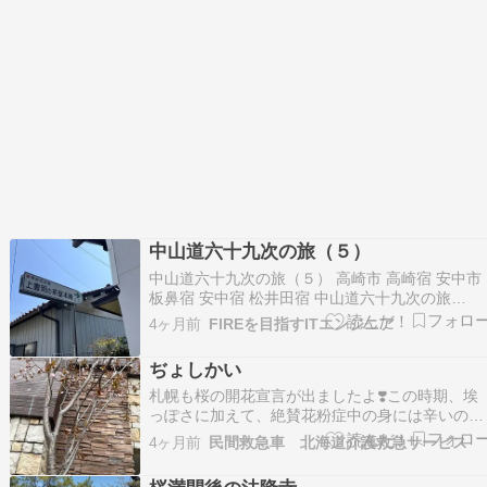
中山道六十九次の旅（５）
中山道六十九次の旅（５） 高崎市 高崎宿 安中市
板鼻宿 安中宿 松井田宿 中山道六十九次の旅
（５） 高崎市 高崎宿 この日はJR横川駅までを目
4ヶ月前
FIREを目指すITエンジニア
標に歩こうと決めてました。 茶屋本舗なるもの
ありました。昔の上級武士の休憩所だったようで
ぢょしかい
す。東海道には無かったような気がしましたが、
…
札幌も桜の開花宣言が出ましたよ❣️この時期、埃
っぽさに加えて、絶賛花粉症中の身には辛いので
すが、一斉に緑が芽吹いて花が咲くこの季節は一
4ヶ月前
民間救急車 北海道介護救急サービス
番好きです。白いのはゴブシ。クロッカスレンギ
ョウバスを乗り間違えてしまい、天敵の白樺並木