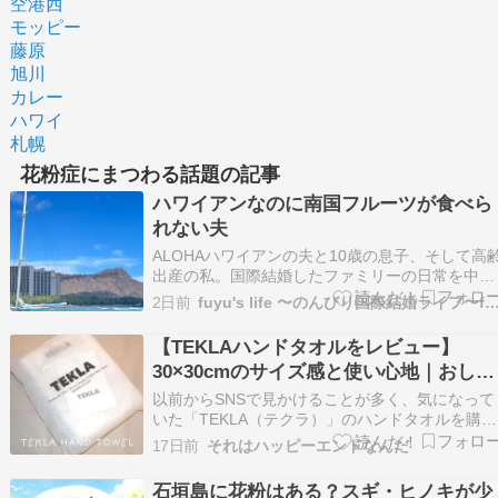
空港西
モッピー
藤原
旭川
カレー
ハワイ
札幌
花粉症にまつわる話題の記事
ハワイアンなのに南国フルーツが食べら
れない夫
ALOHAハワイアンの夫と10歳の息子、そして高
出産の私。国際結婚したファミリーの日常を中心
に、育児・旅行・食べ物など、毎日のあれこれを
2日前
fuyu's life 〜のんびり国際結婚ライ
のんびりと書いています。 バナナの日 バナナの
保存は冷蔵派？常温派？▼本日限定！ブログスタ
【TEKLAハンドタオルをレビュー】
ンプ 今日はバナナの日だそうですさて、今日の
30×30cmのサイズ感と使い心地｜おしゃ
題は…
れでプレゼントにもおすすめ
以前からSNSで見かけることが多く、気になって
いた「TEKLA（テクラ）」のハンドタオルを購入
しました。 今回選んだのは、「TERRY TOWELS
17日前
それはハッピーエンドなんだ
SOLID」の30×30cmサイズ。カラーは、柔らかな
色合いのアイボリーです。 僕は普段から、なる
石垣島に花粉はある？スギ・ヒノキが少