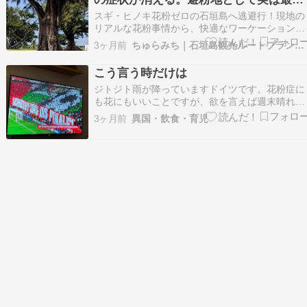
の石垣島｜ちゅらみち
スギ・ヒノキ花粉ゼロの石垣島へ逃避行！現地の
リアルな花粉事情から、快適なワーケーションを
実現するための時期・服装・おすすめホテルま
3ヶ月前
ちゅらみち｜石垣島観光ルートプランナー
で、在住者が徹底解説。
こう言う時だけは
ジトジト雨が降っていますドイツです。花粉症に
も花にもいいことですが、欲を言えば週末晴れて
欲しいなぁ????みなさんいかがお過ごしでしょ
3ヶ月前
異国・飲食・育児
か？日本はゴルデンウィーク終わったばかりドイ
ツですね。先週と今週Champions leagueの準決
でした。アーセナル対アスレティコとバイ…