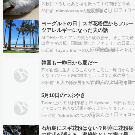
３枚に下ろしたあと塩を振って１時間ほど冷蔵庫
へ・・半分は皮を引いて刺身にして、もう半分は
86日前
mimokasagoの温泉県暮らし
皮を炙りました。火曜日から鼻水が止まらない。
花粉症かと思っていたら咳まで出てきて、なんと
ヨーグルトの日｜スギ花粉症からフルー
風邪のようです。
ツアレルギーになった夫の話
ALOHAハワイアンの夫と9歳の息子、そして高齢
出産ママの私。国際結婚したファミリーの日常を
中心に、育児・旅行・食べ物など、毎日のあれこ
86日前
fuyu's life 〜のんびり国際結婚ライフ〜fu…
れをのんびりと書いています。 ヨーグルトの日
ヨーグルトに合うフルーツは？▼本日限定！ブロ
韓国も一昨日から夏だ〜
グスタンプ 今日はヨーグルトの日だそうです。
芹が自然に生えてるこんなところに一昨日から暑
私はほ…
くなりアパート内の噴水も……出てた家の窓も開
けたまま…菖蒲あやめカキツバタもうすぐ????
86日前
６人の孫が居るみすずちゃんの幸
鳴き出す小川（人工）やはり昨日の夜には大合
唱……????????今朝朝も早よから木の伐採が始
5月10日のつぶやき
まりいつもの喫煙所へ通り抜け出来ず場所を変え
たらこ…
Twitter上の街 秋田県横手市 #yokote。昨日も街の
アチコチで色々な話題が盛り上がってました。そ
の様子をご紹介♪ブログ順位が上にいけば行くほ
3ヶ月前
Yokotterのつぶやき
Yokotterの認知度もあがりますゆえ、ぽちっと
な。ご協力のほどお願いたしまするm(_ _)m【イ
石垣島にスギ花粉はない？即座に花粉症
ベント】【地域の情報交換】…
の症状が消える。避粉地として実は最強