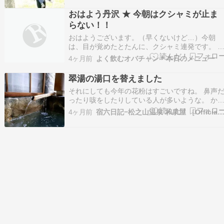
用で6枚洗わなきゃだし花粉とほこりでくしゃみ
おはよう丹沢 ★ 今朝はクシャミが止ま
と鼻水10時から13時まで頑張ったなんか空曇っ
らない！！
きたけど…
おはようございます。（早くないけど…）今朝
は、目が覚めたとたんに、クシャミ連発です。 
の頃はゼンゼンクシャミも出なかったので、花粉
4ヶ月前
よく飲むオバチャン＊本日のメニュー
症のお薬も飲まないでOKだったのですが、今朝
飲みました。（でも、まだ止まりません）目も痛
翠湯の湯口を替えました
痒くて、涙が出ています。 「だけど、涙が出ち
それにしても今年の花粉はすごいですね。 鼻声
う、花粉症な…
ったり咳をしたりしている人が多いような。 か
いう私も咳が出ますね。 花粉症でなくても、 こ
4ヶ月前
宿六日記−松之山温泉 和泉屋 ［Official Bl
れだけの花粉が飛べば反応が出るというもので
す。 車を車庫の奥のほうにおいておいても、 花
粉まみれになります。 シャッターがないので、
んできま…