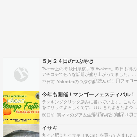
５月２４日のつぶやき
Twitter上の街 秋田県横手市 #yokote。昨日も街の
アチコチで色々な話題が盛り上がってました。そ
の様子をご紹介♪ブログ順位が上にいけば行くほ
77日前
Yokotterのつぶやき
Yokotterの認知度もあがりますゆえ、ぽちっと
な。ご協力のほどお願いたしまするm(_ _)m【イ
今年も開催！マンゴーフェスティバル！
ベント】苗字の先生、すごい…
ランキングクリック励みに書いています。こちら
をクリックよろしくです。↓↓↓↓ きたよきたよ今
もマンゴーの季節が！！この小ぶりなマンゴー
80日前
寅ママのグアム生活（４人と３匹）−てげてげにグアム生活ー
は、間引きをせずそのまま大量に木になっている
地元のマンゴーです。すごく甘いんですよ。この
イサキ
時期にご近所さんがみんなにおすそ分けしてくれ
ます。 実…
丸々と肥えたイサキ（40cm）を買ってきました