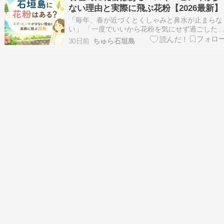
くハンカチを持ち歩くようにし…
ない理由と実際に飛ぶ花粉【2026最新】
「毎年、春が近づくとくしゃみと鼻水が止まらな
い」 「一度でいいから花粉を気にせず過ごした
い」 そう感じている方にとって、石垣島は気に
30日前
ちゅら石垣島
る存在ではないでしょうか。 ネット上では「石
島（沖縄）には花粉がない」とよく言われます
が、これは半分正しく、半分は正確ではありませ
ん。 結論から…