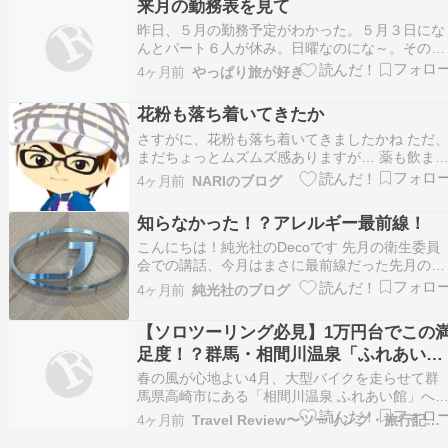
来月の勤務表を見て
なか利用者のランチ処が決まらない。これで二転
昨日、５月の勤務予定がわかった。５月３日にな
三転して…
んとパート６人が休み。日曜なのにな～。その
日、私は、８時間勤務になっていた(;^_^Aそりゃ
4ヶ月前
やっぱり旅が好き
そうだな。誰もいないもんな。新人の朝の人がひ
とりいるけど、通常の作業はほとんどやらない人
花粉も落ち着いてきたか
で果物を袋に詰めるくらいしか出来ない。でも、
社員２人い…
さすがに、花粉も落ち着いてきましたかね ただ
まだちょっとムズムズ感ありますが… 薬も飲ま
くても良い感じ 不思議なんですが 花粉症発症し
4ヶ月前
NARIのブログ
てる時って 体幹が崩れるんすよ 整体行ってるん
ですが そこで分かるんすよね 強いストレスが掛
知らなかった！？アレルギー最前線！
かっているからなのか… 花粉症のお客さん皆そ
な…
こんにちは！純光社のDecoです 先月の衛生委員
会での講話、今月はまさに最前線だった先月の花
粉症などのアレルギーについて講話を頂きました
4ヶ月前
純光社のブログ
最後までお楽しみください 桜が咲くまでの間ス
花粉に悩まされた方も多いのではないでしょうか
【ソロツーリング必見】1万円台でこの
毎年聞く「今年は猛威を振るう」そんな事もなか
足度！？群馬・相間川温泉「ふれあい
ったと…
館」がライダーに優しすぎる隠れ家だっ
春の風が心地よい4月、大型バイクを走らせて群
た件
馬県高崎市にある「相間川温泉 ふれあい館」へ
ってきました！????️???? 今回は「1万円代前半
4ヶ月前
Travel Review〜ツーリング・旅行記・旅情報〜
で、温泉も食事も妥協したくない！」というワガ