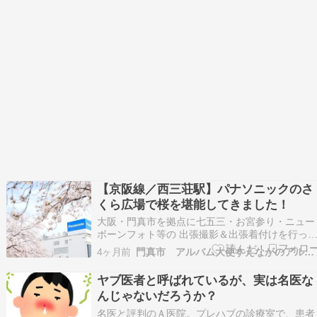
【京阪線／西三荘駅】パナソニックのさ
くら広場で桜を堪能してきました！
大阪・門真市を拠点に七五三・お宮参り・ニュー
ボーンフォト等の 出張撮影＆出張着付けを行っ
いるカメラマン『まいにち記念日』のすえながで
4ヶ月前
門真市 アルバム大使すえながのアルバムカフェ活動日記
す ▼2026年5月末までの予約状況がわかります。
???? 撮影可能な日程はこちらをチェック ▼着付
ヤブ医者と呼ばれているが、実は名医な
けのご予約はこちら（早朝予約はLINEでお…
んじゃないだろうか？
名医と評判のＡ医院。プレハブの診療室で、患者