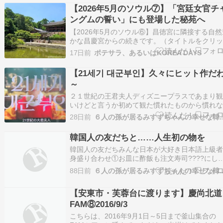
旅記録ですが、何らかの参考になれば嬉しいです
【2026年5月のソウル⑦】「宮廷女官チ
〇●〇●〇●〇●〇●〇●〇●〇●〇●〇…
ングムの誓い」にも登場した秘苑へ
【2026年5月のソウル⑥】昌徳宮に隣接する自然
かな昌慶宮からの続きです。（タイトルをクリ
すると前記事が開きます）午後になって日差し
17日前
ポテサラ、あるいはKOREA DAYS
すます厳しくなる中、秘苑（ピウォン）の入場
が近づいてきた。このゲートからチケットを提
【21세기 대군부인】久々にヒット作だ
て入場する。言語ごと（日本語・韓国語：英語
～
ど…
２１世紀の王君夫人ディズニープラスであまり
いけどと言うか初めて観た慣れたものから慣れ
ものへ動いてみた【全て韓国語表記なので面倒
28日前
６人の孫が居るみす
に立ち…】日本語字幕では無くて日本語で観れ
イッキ見ＩＵちゃんが可愛いこの強気な生き方
韓国人の友だちと……人生初の物を
と……この俳優は日本の……向井理《ムカイオ
韓国人の友だちみんな日本が大好き日本語上級
ム》さん…
身盛り合わせ①お皿に酢飯も注文寿司????にし
ももちろん向こう側の3人は半袖こちら側の3人
88日前
６人の孫が居るみす
袖そう今年はなんだか寒い半袖なんて無理代謝
い人は暑いのに……こっちの3人はなかなか体脂
【安東市・芙蓉台に渡ります】慶尚北道
多いのに次は人生初の食べ物ホヤなんだけど石
FAM⑧2016/9/3
こちらは、2016年9月1日～5日まで釜山集合の