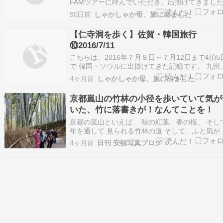
FAMツアーに呼んでいただき、出掛けてきまし
今となっては、とても懐かしい旅記録ですが、
90日前
しゃかしゃか母、旅に出ました
かの参考になれば嬉しいです❤… … … … … 「
蓉台」 にはバスで行くと聞いていましたが、コ
【仁寺洞を歩く】佐賀・韓国旅行
アトラベルの社長さんの鶴の一声で、渡…
⑩2016/7/11
こちらは、2016年７月８日～７月12日まで4泊5
で 韓国・ソウルに出掛けてきた記録です。 九州
佐賀国際空港さまよりお声がけいただき、 佐賀
4ヶ月前
しゃかしゃか母、旅に出ました
際空港を利用しての韓国旅でした。今となって
とても懐かしい旅記録ですが、何らかの参考に
京都嵐山の竹林の小径を歩いていて気が
ば嬉しいです❤… … … … … 「高速…
いた、竹に落書きが！なんてことを！
京都の嵐山といえば、 秋の紅葉、春の桜、 そし
年を通して 見られる竹林の道 そして、ふと気が
いたのは、道の両端の竹の手前に、ずっと長い
4ヶ月前
日刊 安頓写真ブログ
両端に藁のようなもので、根元から手が届く位
ころまでを覆っているのです。 これは後でお見
する落書きを防ぐ手立ての1つと考えられます…