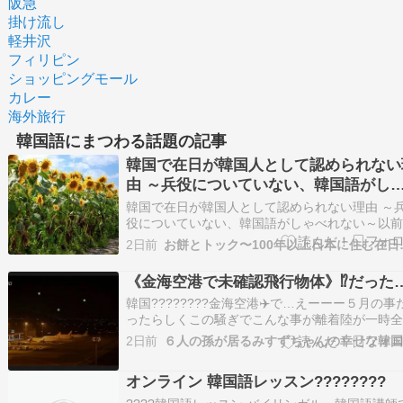
阪急
掛け流し
軽井沢
フィリピン
ショッピングモール
カレー
海外旅行
韓国語にまつわる話題の記事
韓国で在日が韓国人として認められない
由 ～兵役についていない、韓国語がし
べれない～
韓国で在日が韓国人として認められない理由 ～
役についていない、韓国語がしゃべれない～以
いた記事です↑興味がありましたら、ご覧くださ
2日前
お餅とトック〜10
い。在日コリアンの支援に興味がある方は、ぜ
ちらの記事もご覧ください↓日本人が在日コリア
《金海空港で未確認飛行物体》⁉️だった
に家庭菜園（農業）を教えていたら在日の歴史
韓国????????金海空港✈️で…えーーー５月の事
わっ…
ったらしくこの騒ぎでこんな事が離着陸が一時
停止滑走路が閉鎖名古屋発・金海行きの便を含
2日前
数の飛行機が目的地変更（仁川空港などへ）空
警察が出動して捜索という大きな騒ぎになりま
オンライン 韓国語レッスン????????
た。韓国語が翻訳機でしか読み取れないのでチ