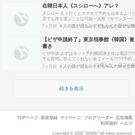
景福宮を散策中…香遠亭の見学を終え、慈慶殿
在韓日本人《スシローへ》アレ？
って来ました。王妃の居所である交泰…
スシロー 久々行くとスマホで予約も出来るよう
店でも席を選ぶことは可能一人席《カウンター
ックス席『一人なのでチト遠慮してどちらでも
7ヶ月前
選択してカウンター席が出た英語 中国語 韓国語
本人でも使い方不安なので少しいじってみるカ
【ビザ申請終了』東京領事館《韓国》覚
ター席にも用意されてる【席に来る前に湯呑み?
書き
ビザ申請 まずはネット予約難関過ぎ今は電話???
でも質問に答えてくれない全てメール????予約
東京領事館《韓国》だと二週間に一度だけ１０
7ヶ月前
タートで……３０分で二週間分満席????ラチが
かない東京だと旅行会社が15,000〜30,000円で
行も有るらしくてネット予約争奪…
続きを表示
TOPページ
新規登録
マイページ
ブログリーダー
広告掲載
利用規約
ヘルプ
Copyright © 2026 "@With" All rights reserved.