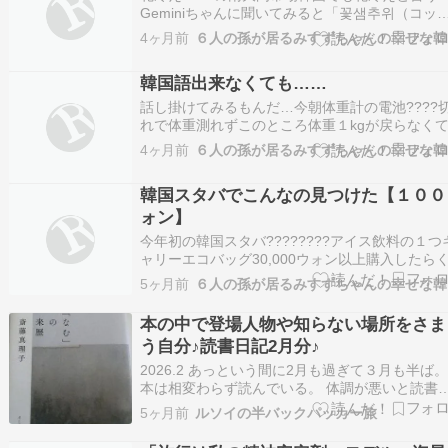
Geminiちゃんに聞いてみると「꽃샘추위（コッ
ムチュウィ）」**と言います。韓国語の単語を分
4ヶ月前
すると、ニュアンスがもっと分かりやすくなり
よ。• 꽃（コッ）： 花• 샘（セム）： 嫉妬、ね
韓国語出来なくても……
（「샘나다」の「샘」）• 추위（チ…
話し掛けてみるもんだ…今朝体重計の電池????
れで体重測れずこのところ体重１kgが戻らなく
はり小麦粉は敵面ダイエットしたい人は花粉症
4ヶ月前
にも【小麦粉抜き】推すよ〰️( ,,ÒωÓ,, )ｵｽｯ体重
から電池取って店まで行ったは良いが買う方が
韓国スタバでこんなの見つけた【１００
スチックケースで見にくい番号…
ォン】
今年初の韓国スタバ????????アイス飲料の１つ
ャリーエコバッグ30,000ウォン以上購入したら
るらしい…ポスターなので布地なのかは不明ケ
5ヶ月前
美味しそう【いちご抹茶ケーキ】韓国語では柔
いいちご抹茶ケーキって書いて有る韓国スタバ
本の中で登場人物や知らない場所をさま
春????の物販品猫好きにはたまらない♡…
う自分♪読書日記2月分♪
2026.2 あっという間に2月も過ぎて３月も半ば
本は相変わらず読んでいる。 体調が悪いと読書
が増える、あ、これ今の私ね。 なにしろ咳が止
5ヶ月前
ルソイの半バックパッカー旅
らないの．．． 斎藤真理子 「なむ」の来歴 韓国
で木のことを「ナム」と言う。 なむという言葉