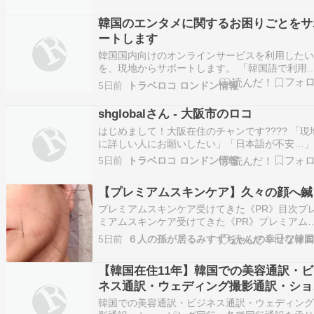
文書・専門的な文書】 1文字 : 10円 ※料金はあ
韓国のエンタメに関するお困りごとをサ
で目安にな…
ートします
韓国国内向けのオンラインサービスを利用した
を、現地からサポートします。 「韓国語で利用
法が分からない」 「日本からでは手続きが進め
5日前
トラベロコ ロンドン情報
れない」 「希望するサービスが利用できるか確
したい」 などのお困りごとがございましたら、
shglobalさん - 大阪市のロコ
気軽にご相談ください。 K-POPや韓国のエンタ
はじめまして！大阪在住のチャンです???? 「現
メ…
に詳しい人にお願いしたい」「日本語が不安…
「ビジネスも安心して任せたい」そんな方のお
5日前
トラベロコ ロンドン情報
いをしています！ 株式会社SHGLOBALを運営し
おり、日本語・韓国語の通訳をはじめ、市場調
【プレミアムスキンケア】久々の顔へ鍼
現地調査、買い付け代行、商談同行、展示会サ
プレミアムスキンケア受けてきた《PR》目次プ
ミアムスキンケア受けてきた《PR》​プレミアム
キンケアとは ​ララピール《第4世代低刺激ﾋﾟｰﾘﾝ
5日前
ｸﾞ》 デコルテケア《リンパ流し＆ネック・ショ
ダーリラックス》 美容鍼《アンチエイジング鍼
【韓国在住11年】韓国での美容通訳・ビ
LDM《高密度超音波ケア》ユリウム韓…
ネス通訳・ウェディング撮影通訳・ショ
ピング同行・各種同行通訳
韓国での美容通訳・ビジネス通訳・ウェディン