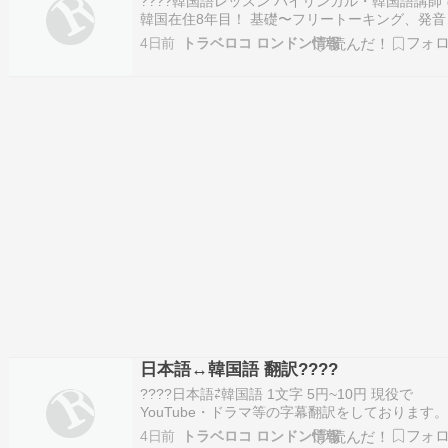
????韓国語レッスン バイリンガル・韓国語講師
韓国在住8年目！ 基礎〜フリートーキング、発音
正など 釜山の方言もレッスン可能です???? 【マ
4日前
トラベロコ ロンドン情報
ツーマン 】 60分 : 3500円 【グループ】 1人あ
60分 : 1600円 ※2名〜 ※サービスを依頼しても
支払いは…
日本語↔︎韓国語 翻訳????
????日本語⇄韓国語 1文字 5円~10円 現役で
YouTube・ドラマ等の字幕翻訳をしております
【チャット・ファンレター・手紙 等】 1文字 : 5
4日前
トラベロコ ロンドン情報
【戸籍謄本・簡単な文書】 1文字 : 7円 【ビジネ