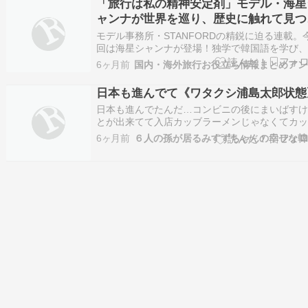
「旅行は私の精神安定剤」モデル・海星
彼女の中に住み なむに絡む追憶や韓国や…
ャンナが世界を巡り、歴史に触れて見つ
た“今を生きる …
モデル事務所・STANFORDの精鋭に迫る連載。
回は海星シャンナが登場！独学で韓国語を学び
ら資金を貯めて留学したストイックな素顔とは
6ヶ月前
国
Source: Googleアラート”旅行”
日本も進んでて《ワタクシ浦島太郎状態
日本も進んでたんだ…コンビニの後にまいばす
とが出来てて入店カッブラーメンじゃなくてカ
飯とか……辛ラーメンは韓国????????より安い
6ヶ月前
Ｂ商品カッブラーメン安定の安さ酢とか醤油も
ラベルを見てないけどＰＢ商品有り調味料もＰ
品は嬉しい価格安価なお菓子も多いカロリーメ