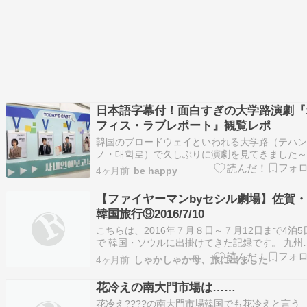
日本語字幕付！面白すぎの大学路演劇『
フィス・ラブレポート』観覧レポ
韓国のブロードウェイといわれる大学路（テハ
ノ・대학로）で久しぶりに演劇を見てきました
招待いただいた演劇は 『オフィス・ラブレポー
4ヶ月前
be happy
ト・사내연애보고서』 InstagramCreate an
account or log in to Instagram - Share wha…
【ファイヤーマンbyセシル劇場】佐賀
韓国旅行⑨2016/7/10
こちらは、2016年７月８日～７月12日まで4泊5
で 韓国・ソウルに出掛けてきた記録です。 九州
佐賀国際空港さまよりお声がけいただき、 佐賀
4ヶ月前
しゃかしゃか母、旅に出ました
際空港を利用しての韓国旅でした。今となって
とても懐かしい旅記録ですが、何らかの参考に
花冷えの南大門市場は……
ば嬉しいです❤… … … … … お昼を…
花冷え????の南大門市場韓国でも花冷えと言う