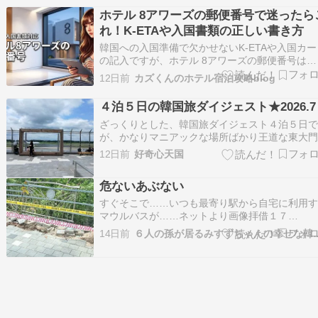
くのがちょっと遅れそうって連絡あってたし、
ホテル 8アワーズの郵便番号で迷ったら
ソウルに来る時は北九州空港を利用してたから
れ！K-ETAや入国書類の正しい書き方
韓国への入国準備で欠かせないK-ETAや入国カー
の記入ですが、ホテル 8アワーズの郵便番号は
「04526」と入力すれば解決します。慣れない英
12日前
カズくんのホテル宿泊攻略blog
表記を前に「もし書き間違えたら……」と、申
面で不安を感じてはいませんか？ でも安心して
４泊５日の韓国旅ダイジェスト★2026.7
ださい。最新の住所データと正しい書き方のコ
ざっくりとした、韓国旅ダイジェスト４泊５日
が、かなりマニアックな場所ばかり王道な東大
場、人気の聖水、観光地も完全スルーベーグル
12日前
好奇心天国
ナリ系も流行りの韓国料理も食べず、昔ながら
べたいものばかりやけど、かなり満喫６年半の
危ないあぶない
ンクがあったものの、土地勘は鈍ってなかった
韓…
すぐそこで……いつも最寄り駅から自宅に利用
マウルバスが……ネットより画像拝借１７
日????????祝日１１時半頃運転手の居眠り……
14日前
６人の孫が居るみす
くんがバスの事故有ったの知ってるって調べて
ら原因はあーーーー眠気はいつでも起こるね午
に家に帰る方面のバスには乗らないけど自宅の
での…