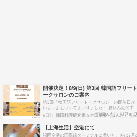
地スタッフへの操作指導を行います。 指導対象
は…
開催決定！8/9(日) 第3回 韓国語フリー
ークサロンのご案内
第3回「韓国語フリートークサロン」の開催日が
いよいよ近づいてまいりました！ 夏休み期間中
お忙しい時期かもしれませんが、「ちょうど予
6日前
空いている！」「気分転換におしゃべりしたい
というタイミングが合えば、ぜひ気軽に遊びに
【上海生活】空港にて
してください。 「普段コツコツ勉強しているけ
福岡空港の国際線ターミナルに着いた。外は7月
ど、…