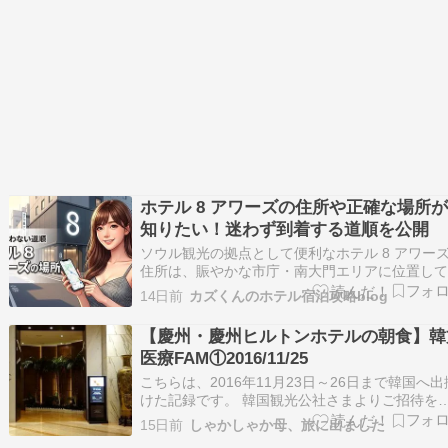
ホテル 8 アワーズの住所や正確な場所
知りたい！迷わず到着する道順を公開
ソウル観光の拠点として便利なホテル 8 アワー
住所は、賑やかな市庁・南大門エリアに位置し
ます。しかし、いざ現地へ向かおうとすると、
14日前
カズくんのホテル宿泊攻略blog
な路地のせいで「住所だけでは迷ってしまいそ
と心配になる方も多いのではないでしょうか。 
【慶州・慶州ヒルトンホテルの朝食】韓
安心ください。実は、特定の「曲がり角」さえ
医療FAM①2016/11/25
こちらは、2016年11月23日～26日まで韓国へ出
けた記録です。 韓国観光公社さまよりご招待を
けて 『韓方医療観光活性化視察旅行』に参加さ
15日前
しゃかしゃか母、旅に出ました
ていただきました。今となっては、とても懐か