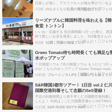
日差しが強く、アスファルトが熱を帯びている
だ。タクシーを降りて建物の入り口に向かうと
7日前
のらりくらり社員の海外駐在ブログ
動ドアが静かに開く。中に入ると、ひんやりと
空調の空気が肌に触れる。人の流れが途切れる
リーズナブルに韓国料理を味わえる【韓
なく続いている。大きなスーツケースを引きず
食堂 トントン】
人、…
いいね・応援する 先日南阿蘇へ行った帰り、西
村で新しいお店を発見しました。310食堂さんの
にあり、羊革命さんがあった場所。自宅へ帰っ
8日前
32調｜阿蘇の地域ブログ
ットで調べても情報がなかったので、行ってみ
た。 外観 韓国語が書いてあり、豚のイラストが
Green Tomato待ち時間長くても満足な
象的なお店です。日本の方と韓国の方による共
水ポップアップ
７月韓国ソウル 7月の韓国ソウル もうひとつ行
のが こちらのポップアップ Green Tomato marke
これは結構並んでて待ちました 並びだしてから
10日前
ブ
てくるまで 約50分かかってるので 40分くらいは
ったかな・・ ここのミッションは この3つの内
S&R韓国3都市ツアー！ 1日目 vol.2 仁
をクリアする…
国際空港到着そして念願のSeS登録！
予定の到着時間より若干早く仁川国際空港到着
したよ！ 今回はここ仁川国際空港からVICTIMの
長さんの車に乗せてもらって清州（チョンジュ
11日前
S&R RUDE BOY'S WAY
で行くことになってて、その社長さんから迎え