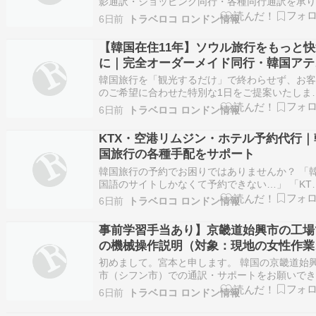
影通訳・ショッピング同行・各種同行通訳を承
す。 「韓国語が分からず不安…」「細かいニュ
6日前
トラベロコ ロンドン情報
ンスまでしっかり伝えたい」 そんな方のために
韓国在住11年目・日韓通訳歴10年の日本人スタ
【韓国在住11年】ソウル旅行をもっと快
フがサポートいたします。 美容クリニックでの
に｜完全オーダーメイド同行・韓国アテ
ウ…
ド
韓国旅行を「観光するだけ」で終わらせず、お
のご希望に合わせた特別な1日をご提案いたしま
す。 韓国在住11年の経験を活かし、人気観光地
6日前
トラベロコ ロンドン情報
ら話題のカフェ、ショッピング、韓国グルメま
ご希望に合わせて自由にプランを作成いたしま
KTX・空港リムジン・ホテル予約代行｜
「効率よく観光したい」 「現地のおすすめを知
国旅行の各種手配をサポート
り…
韓国旅行の予約でお困りではありませんか？ 「
国語のサイトしかなくて予約できない…」 「KT
や高速バスの予約方法が分からない…」 「韓国
6日前
トラベロコ ロンドン情報
ホテルやペンションを代わりに予約してほしい
そんな方のために、韓国旅行に必要な各種予約
事前学習手当あり】京畿道始興市の工場
配を代行いたします。 韓国在住11年の経験を活
の機械操作説明（対象：現地の女性作業
の方）
初めまして。宮本と申します。 韓国の京畿道始
市（シフン市）での通訳・サポートをお願いで
女性の方を探しております。 ■ 業務内容 現地の
6日前
トラベロコ ロンドン情報
殊ベアリングメーカーの工場へ出向き、「カメ
パーツカウンター」という機械の納品・据付と