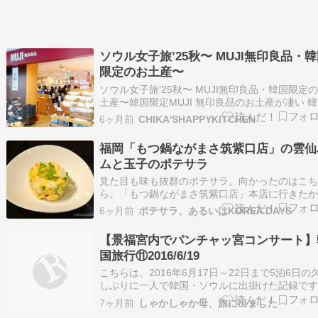
ソウル女子旅’25秋〜 MUJI無印良品・
限定のお土産〜
ソウル女子旅’25秋〜 MUJI無印良品・韓国限定
土産〜韓国限定MUJI 無印良品のお土産が凄い 
の無印良品でしか買えない、日本未発売のグル
6ヶ月前
CHIKA'SHAPPYKITCHEN
目白押しMUJI KOREA HP 韓国語무인양품(MUJI
온라인스토어기분 좋은 생활의 시작, 일상의 동반
福岡「もつ鍋ながまさ筑紫口店」の雲仙
muji…
ムと玉子のポテサラ
見た目も味も抜群のポテサラ。向かったのはこ
ら。「もつ鍋ながまさ筑紫口店」本店に行きた
たのだけど予約が取れず、支店のほうへ。結果
6ヶ月前
ポテサラ、あるいはKOREA DAYS
ては大当たりだった。ここから福岡在住の大邱
ッキーさんと合流。韓国人のグループが他の店
【景福宮内でパンチャッ宮コンサート】
違えて入っていったんだけど、店員の女性が流
国旅行⑪2016/6/19
うな韓…
こちらは、2016年6月17日～22日まで5泊6日の
しぶりに一人で韓国・ソウルに出掛けた記録で
今となっては、とても懐かしい旅記録ですが、
7ヶ月前
しゃかしゃか母、旅に出ました
かの参考になれば嬉しいです❤… … … … … 広