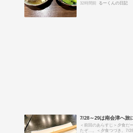
32時間前
るーくんの日記
7/28～29は南会津へ
＜前回のあらすじ＞夕食だ
たぞ…。＜夕食つづき。7/