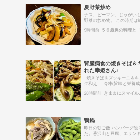
夏野菜炒め
ナス、ピーマン、じゃがいも
野菜の炒め物。 この時期は
飽きないようにた...
9時間前
５６歳男の料理と「
腎臓病食の焼きそば＆
れた幸姫さん♪
焼きそば＆ズッキーニ＆キ
グ和え 冷凍(旨味と栄養成
ライパンの端に寄せて 少
28時間前
きままにスマイル
鴨鍋
昨日の朝ご飯 ハンバーグ他
た。葱沢山と豆腐、エリン
った鴨よりも美味しかった。