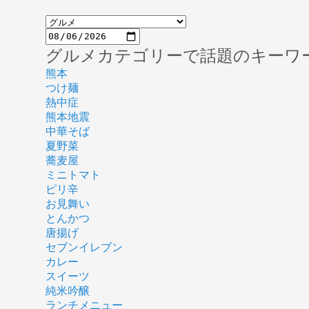
グルメカテゴリーで話題のキーワ
熊本
つけ麺
熱中症
熊本地震
中華そば
夏野菜
蕎麦屋
ミニトマト
ピリ辛
お見舞い
とんかつ
唐揚げ
セブンイレブン
カレー
スイーツ
純米吟醸
ランチメニュー