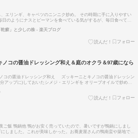
、エリンギ、キャベツのニンニク炒め。 その時期に手に入りやすい
毎日のようにナスとピーマンを食べている気がするが、毎日食べても
乾癬」と少しの株 - 楽天ブログ
キノコの醤油ドレッシング和え＆庭のオクラ＆97歳になら
ノコの醤油ドレッシング和え ズッキーニとキノコの醤油ドレッシン
分アップに)しておいたシメジ・エリンギを オリーブオイルで炒めフ
しオリーブオイルを足してズッキーニ・冷凍アサリをを入…
♪
 夜ご飯 鴨鍋他 鴨がお安く売っていたので、暑いですが鴨鍋にしまし
ギにしました。これが美味しかった。お蕎麦屋さんの鴨南蛮や築地で買
満足。 おうちごはんランキング にほんブログ村