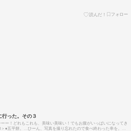
旅に行った。その３
ーーー！どれもこれも、美味い美味い！でもお腹がいっぱいになってき
28＞●五平餅。…ひーん、写真を撮り忘れたので食べ終わった串を。ご