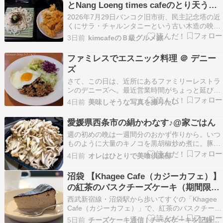
とNang Loeng times cafeのとり天うど
ってきた。ここでひき…
ん
2026年7月29日バンコク旧市街、民主記念塔の近
くにサラ・チャルンタニーという古い木造の映画
館があるんです 普段は閉まっているようなんです
3日前
kimcafeのＢ級グルメ旅
が、今日は名作鑑賞会みたいのがありやって来ま
した(^^ゞ 午後4時開映、3時からチケット配布と
ファミレスでエスニック料理 ＠ デニー
いうのを確認してとりあえずランチを食べること
ズ
に…
さて、この日は、近所にあるファミリーレストラ
ンのデニーズへ。最近営業時間がちょっと延びた
ようです。 二階が店舗で、一階部分が駐車場にな
4日前
美味しそうな写真を撮りたい
っています。空いていたので、4人掛けのテーブ
ル席を使わせてもらいます。そして注文はテーブ
愛媛県西条市の絹かわなす♪@家ごはん
ル席にあるタブレットを使います。 訪問時には、
週の初めの晩は一週間分のおかず作りから。いつ
前回訪問で…
ものように大量のキノコを黒胡椒炒め煮に。豚バ
ラ肉を蒸す。人参も蒸す。絹かわなす。愛媛県西
4日前
オレはひとりで美喰倶楽部
条市で栽培されている伝統的な丸なす。でっか
い。厚めにスライスして、炒めたひき肉とチーズ
沼袋 【Khagee Cafe（カジーカフェ）】
を乗っけてオーブン焼きにしてみる。こちらはサ
の紅茶のバスクチーズケーキ（期間限
ラダ作り。豚肉とセ…
定）を食べてみた
西武新宿線・沼袋駅から歩いてすぐの「Khagee
Cafe（カジーカフェ）」で、紅茶のバスクチーズ
ケーキをいただきました。 タイにルーツを持つカ
5日前
チーズケーキ通信 | チーズケーキを記録するブログ