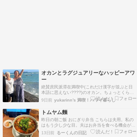
オカンとラグジュアリーなハッピーアワ
ー
絶賛庶民派滞在満喫中(これだけ漢字が並ぶと日
本語に思えない????)のオカン。ちょっとくらい
ラグジュアリーなリゾートハワイを感じて欲しい
9日前
yukarinn’s 満喫！ハワイ暮らし
な〜と思っていたら。。。友人が「ユミコさんも
一緒にいかが？」って誘ってくれ
トムヤム麵
た????????????いつもの会員制のクラブでハッ
昨日の朝ご飯 おにぎり弁当 こちらは夫用。私の
ピーアワー??…
はもう少し少な目。夫はお弁当を食べる機会が少
ないだろうからと、冷蔵庫にあるもので作ってみ
13日前
るーくんの日記
ました。 お昼ご飯 トムヤム麵＆生春巻き最近タ