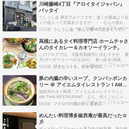
では( ´艸｀)前に書いたけど遠いお店より近いお
川崎藤崎4丁目『アロイタイジャパン』
店って感じで(^_^;)ここで来てからタイ…
パッタイ
うしうし会 満月ブルースです。遠くの親戚より近
くの他人って言葉ありますが・・・なんか疲れて
る時日曜日のランチは遠い所より家から近いって
53日前
うしうし会『飲んで食べて生きてくぞぉ〜』
なっちゃうんですよねぇ～『遠くの親戚より近く
の他人』意味も例えも悪い(^_^;)サクッと家の近
高槻にあるタイ料理専門店 ホームチャさ
くで済ませたい時最近はここに来る機会が増えて
んのタイカレー＆カオソーイランチ。
ますね…
このブログでは、大阪府高槻市に住むチサが、 愛
犬(ボーダーコリー)のお話や、 食べ歩き(高槻グ
ルメ多め)、 おでかけや旅行、おうちごはん等の
54日前
好きなコトを、好きなだけ。
お話を つづってるブログです ୨୧‥∵‥‥∵‥‥
∵‥‥∵‥‥∵‥‥∵‥୨୧ ＜ 主なLINK ＞ ◇ 当ブ
豚の内臓の辛いスープ、クンパッポンカ
ログについてのご案内 ◇ ブログ…
リー ＠ アイエムタイレストラン I AM
THAI RESTAURANT（池田市）
池田市のタイ料理「アイエムタイレストラン I
AM THAI RESTAURANT」さん、伺うごとにメニ
ューが増えています。その新メニューの中から
56日前
フクロウの気の向くままに
『豚の内臓の辛いスープ ต้มเครื่องใน トムクルー
ンナイ』と、従来のメニューの中から『クンパッ
めんたい料理博多椒房庵が最高だった☆
ッポンカリー กุ้งผัดผ…
彡
ずっと行ってみたかった茅乃舎の椒房庵。旅の最