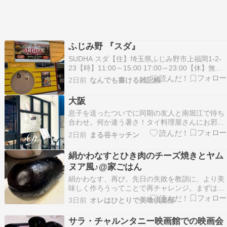
ふじみ野 『スダ』
SUDHA スダ【住】埼玉県ふじみ野市上福岡1-2-
23【時】11:00～15:00 17:00～23:00【休】無休
『ランチ』で利用 お初です。上福岡に新たにオー
2日前
なんでも書ける雑記帳
プンしたインネパ＆タイ料理のお店です。 この場
所、私の記憶だと中華⇒ベトナム料理で、今回は
大阪
インネパです。中は居ぬ…
息子を送ったついでに同期の友人と南堀江で待ち
合わせ。何か違う暑さ！タイ料理屋さんにお邪
魔。Ｔhai restaurant Ｄとても美味しい。好きな
2日前
まる谷キッチン
味で。またディナーも行きたいな。昔はタイ料理
屋さんを避けてた。前通るのも苦手な位だった。
絹かわなすとひき肉のチーズ焼きとヤム
ナンプラーの匂いがダメだったんやけどもう大
ヌア風♪@家ごはん
丈…
絹かわなす、再び。先日の失敗を教訓に、より美
味しく作ろうってことで再チャレンジ。まずはひ
き肉を玉ねぎと一緒に炒める。ブラックペッパ
3日前
オレはひとりで美喰倶楽部
ー、パプリカパウダーなどを入れてスパイシー
に。今回は絹かわなすをスライスして、オリーブ
サラ・チャルンタニー映画館での映画会
オイルで焼いていく。綺麗な焼き目。良い色にな