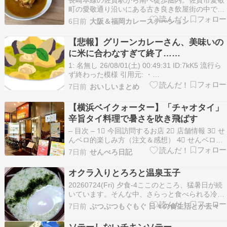
ターヒン」をジャスミンライスで味わう
町の愛敬通り沿いにある古き良き飲屋街の中でも
大きな煉瓦壁感じる紅屋館という建物の1階にオ
&モンペットゥ〜Thai&Myanmar
6日前
大阪＆福岡カレーステーション
ープンしたのが、『 WAI WAI SAR SAR』福岡の
Restaurant
ミャンマー料理店と同じく、少しやっているか分
【悲報】グリーンカレーさん、美味いの
かりにくい扉を開けるとミャンマーやタイの食材
に米に合わなすぎて終了……
が…
1: 名無し 26/08/01(土) 00:49:31 ID:7kK5 流行ら
ず終わった模様 引用元: ・
https://hayabusa.open2ch.net/test/read.cgi/livej
7日前
おいしいまとめ
2： 名無し：26/08/01(土) 0…
【横浜ベイクォーター】「チャオタイ」
辛旨タイ料理で暑さを吹き飛ばす
– 目次 – 1⃣ 今回訪問するお店 2⃣ 店舗情報 3⃣ せ
んベロ的楽しみ方（注文＆感想） 4⃣ せんベロ総
評 1⃣ 今回訪問するお店 暑い！ 暑すぎる。こん
7日前
せんべろ日記
な時は、不思議と辛いものが食べたくなる。特に
辛いものが得意というわけではないのに、なぜだ
オクラ入りとろろと温泉玉子
ろう。そこで思い浮かんだのがタ…
20260724(Fri) 夕食-4ここのところ、猛暑日が続
いています。そんな中、さらっと食べられる冷た
い料理を用意。オクラと長芋を買ってきて、オク
7日前
ぶつぶつもぐもぐ 日々の食生活とか云々
ラ入りとろろ。作り置きの温泉玉子と合わせてみ
ました。 続きを読む