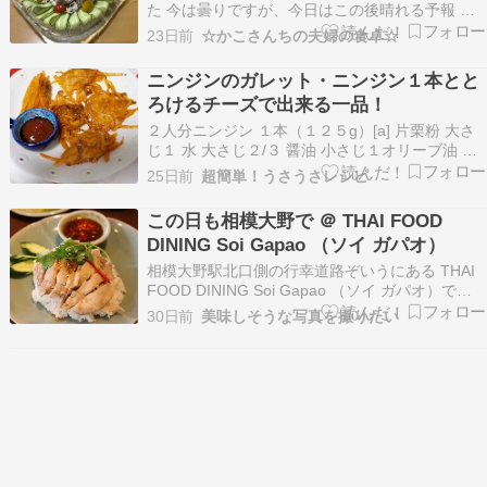
た 今は曇りですが、今日はこの後晴れる予報 最
高気温35℃の山形市内 昨日と同じ感じかな？
23日前
☆かこさんちの夫婦の食卓☆
我が家の7月の電気料金（オール電化） 6月11日
～07月12日（32日間）使用分 昼使用108kwh 夜
ニンジンのガレット・ニンジン１本とと
間使用144kwhで884…
ろけるチーズで出来る一品！
２人分ニンジン １本（１２５g）[a] 片栗粉 大さ
じ１ 水 大さじ２/３ 醤油 小さじ１オリーブ油 大
さじ１ １/２とろけるチーズ ３０g １．ニンジン
25日前
超簡単！うさうさレシピ
は、皮付きのまま千切りにし、ボウルに入れ、[a]
を加えて 混ぜ合わせる ↓２．フライパンにオリー
この日も相模大野で ＠ THAI FOOD
ブ油を中火で熱し、１をスプー…
DINING Soi Gapao （ソイ ガパオ）
相模大野駅北口側の行幸道路ぞいうにある THAI
FOOD DINING Soi Gapao （ソイ ガパオ）で
す。女性客が多めのオシャレなタイ料理のお店で
30日前
美味しそうな写真を撮りたい
す。道路側はテラス席になっています。 ランチメ
ニューがこちら。シンハービールの樽生がありま
す。 注文は今どきのオシャレなお…