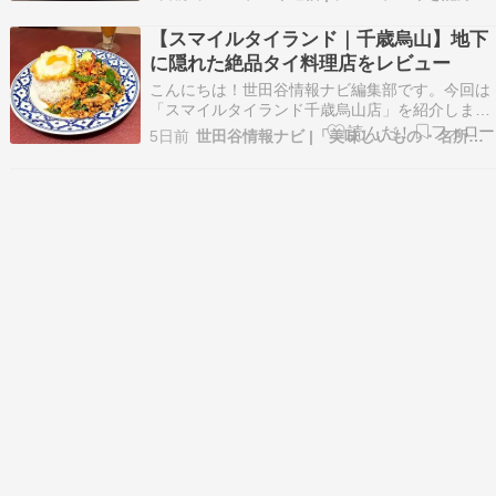
フェ Khagee Cafeはタイのチェンマイに1号店を
もつ、タイ生まれのカフェです。「Khagee 」は
【スマイルタイランド｜千歳烏山】地下
タイ語で鮮やかや陽気なといっ…
に隠れた絶品タイ料理店をレビュー
こんにちは！世田谷情報ナビ編集部です。今回は
「スマイルタイランド千歳烏山店」を紹介しま
す。スマイルタイランドは、タイ人シェフが本場
5日前
世田谷情報ナビ |「美味しいもの・名所」を発信！
の食材で作る本格タイ料理が食べられるお店。メ
ニューはなんと100種類以上あり、種類豊富！タ
イ料理が大好きな人はもちろん、初めての人も利
用しやすいのが…