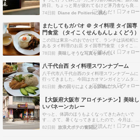
終日、ちょっと胃が疲れてるけど茅乃舎なら良い
はず。お酒がずらり。お釜が並んでる～。なんか
74日前
Diane de Poitiersに挑む
こういうの見るとおのずと期待は膨らむ。わ～
♪♪♪めん鯛まぶし～～♪大...
またしてもガパオ ＠ タイ料理 タイ国専
門食堂 （タイこくせんもんしょくどう）
この日は東京へのおでかけて、ランチは浜松町に
ある タイ料理のお店 タイ国専門食堂 （タイこく
せんもんしょくどう）へ 前回の訪問記事がこち
78日前
美味しそうな写真を撮りたい
ら。遅めのランチで ＠ タイ料理 タイ国専門食堂
（タイこくせんもんしょくどう） この日はまたま
八千代台西 タイ料理スワンナプーム
た浜松町方面に出かけてのランチです。ひさしぶ
八千代市八千代台西のタイ料理スワンナプームに
り…
行ってきました。今回はカオマンガイとソムタム
を食べました。いつも堅苦しい話題ですから、た
81日前
身の回りによくある詐欺について
まにはこのようなお話もいかがでしょうか…
【大阪府大阪市 アロイチンチン】美味し
いパネーンカレー
やっと、体調のほうもよくなってきたみたいで
す… さて、暑くなってきましたので、今月は、大
阪市内でエスニック料理を食べていこうかな？ 企
82日前
放浪犬ポテの奮闘記
画第二弾として、行ってきたのは、福島にあるタ
イ料理店「アロイチンチン」です！ この店に行く