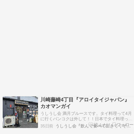
川崎藤崎4丁目『アロイタイジャパン』
カオマンガイ
うしうし会 満月ブルースです。タイ料理って4月
に行くバンコクは外して！！日本でタイ料理って
年に2～3回そんな感じだったのに(^_^;)ここにタ
35日前
うしうし会『飲んで食べて生きてくぞぉ〜』
イ料理屋さんが出来てから～月1～2で食べてるの