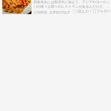
四条烏丸には和洋中に加えて、アジアやヨーロッ
パの様々な国々のレストランがあるんだけど、最
近増えつつあるのがリアル系アジアン料理店…ど
27時間前
エヂのブログ
うもエヂです 『アジアの料理 たけふさ【深い味
わいのアジアン料理が最高に美味い！】』洋食も
和食も良いけど、たまには趣向を変えてもっと広
い範囲まで食…