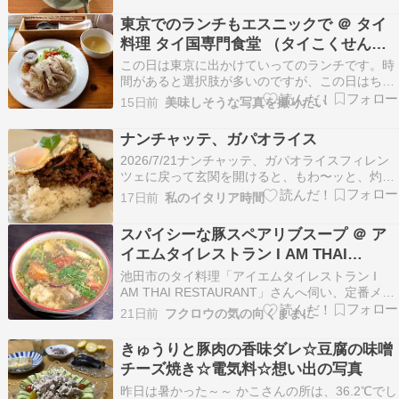
イ料理を食べていないなと思っていたところで、
東京でのランチもエスニックで ＠ タイ
目的地に行く途中、通りすがりに見つけたタイ料
料理 タイ国専門食堂 （タイこくせんも
理屋さん。…
んしょくどう）
この日は東京に出かけていってのランチです。時
間があると選択肢が多いのですが、この日はちょ
っと出遅れてしまいました。ということで、目的
15日前
美味しそうな写真を撮りたい
地の近所にある タイ料理の タイ国専門食堂 （タ
イこくせんもんしょくどう）へ。 この日も窓際の
ナンチャッテ、ガパオライス
カウンター席へ。平日の遅めのランチタイムです
2026/7/21ナンチャッテ、ガパオライスフィレン
が、店内…
ツェに戻って玄関を開けると、もわ〜ッと、灼熱
の空気が、私を取り囲んだ。5階建の一番上。日
17日前
私のイタリア時間
当たりが良好なゆえ、燦々と輝く太陽の恩恵を被
り、部屋の中はより一層、熱帯気圧に覆われてい
スパイシーな豚スペアリブスープ ＠ ア
た。こんなに暑いのに、いや、暑いからか、スパ
イエムタイレストラン I AM THAI
イシー…
RESTAURANT（池田市）
池田市のタイ料理「アイエムタイレストラン I
AM THAI RESTAURANT」さんへ伺い、定番メニ
ューの中から、空心菜炒め ผักบุ้งไฟแดง とガパオ
21日前
フクロウの気の向くままに
ムークローブ ข้าวกะเพราหมูกรอบ を、新メニュ
ーの中から『スパイシーな豚スペアリブスープ
きゅうりと豚肉の香味ダレ☆豆腐の味噌
ต้มแซ…
チーズ焼き☆電気料☆想い出の写真
昨日は暑かった～～ かこさんの所は、36.2℃でし