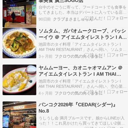
泰美食 廣三SOGO店
台中のそごうに寄って、フードコートでも食事を
してきました。本当はデパートに入っている店な
ら小籠包か何かおいしいものにありつけるのでは
90日前
クラブまさましゅらん
と期待していたのですが、なかなか入りやすい店
が見つからず… というわけで一番食事がしやすそ
ソムタム、ガパオムークローブ、パッシ
うだったこちらのお店へ。台湾でチャーハンも食
ーイウ ＠ アイエムタイレストラン I AM
べておこうと…
THAI RESTAURANT（池田）
池田市のタイ料理「アイエムタイレストラン I
AM THAI RESTAURANT」さんへ伺い、ソムタム
ส้มตำ、ガパオムークローブ ข้าวกะเพราหมู
3ヶ月前
フクロウの気の向くままに
กรอบ、太米麺が使われたパッシーイウ ผัดซีอิ๊ว を
頂きました。 →お店で頂ける料理の数々は「アイ
ヤムムーヨー、カオニャオマムアン ＠
エムタイ…
アイエムタイレストラン I AM THAI
RESTAURANT（池田市）
池田市のタイ料理「アイエムタイレストラン I
AM THAI RESTAURANT」さんへ伺い、空心菜炒
め ผักบุ้งไฟแดง パックブンファイデーン、豚肉ソ
4ヶ月前
フクロウの気の向くままに
ーセージのサラダ ยําหมูยอ ヤムムーヨー、 イン
スタント麺を使った มาม่าต้มยำ ママトムヤムシ
バンコク2026年『CEDAR(シダー)』
ュリ…
No.8
うしうし会 満月ブルースです。娘からLINEが入
った！！これ見かけたら買ってきてほしい2個っ