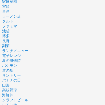
家庭菜園
宮崎
台湾
ラーメン店
タルト
ファミマ
池袋
博多
長野
副菜
ランチメニュー
電子レンジ
夏の風物詩
ポケモン
道の駅
サントリー
バナナの日
山形
高校野球
海鮮丼
クラフトビール
レモン汁