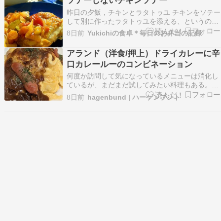
ソテーしないチキンソテー
昨日の夕飯，チキンとラタトゥユ チキンをソテー
して別に作ったラタトゥユを添える、というのが
普段の手順ですが今回はノンフライヤーでチキン
8日前
Yukichiの食卓＊毎日のお弁当の記録
をローストしました ノンフライヤーに入れて15
分出来上がりました〜 皮、パリパリ予熱なし、
アランド（洋食/押上）ドライカレーに辛
15分オーブンだとここまで皮がパリッとならない
口カレールーのコンビネーション
しゆ、優…
何度か訪問して気になっているメニューは消化し
ているが、まだまだ試してみたい料理もある。今
回はおすすめメニューに記載されているオムカレ
8日前
hagenbund | ハーゲンブント
ーに挑戦してみることに。 最初にサラダが供され
た。オムライスや中華のチャーハンなど、この...