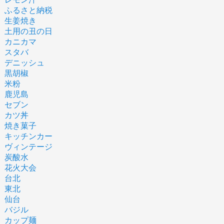
ふるさと納税
生姜焼き
土用の丑の日
カニカマ
スタバ
デニッシュ
黒胡椒
米粉
鹿児島
セブン
カツ丼
焼き菓子
キッチンカー
ヴィンテージ
炭酸水
花火大会
台北
東北
仙台
バジル
カップ麺