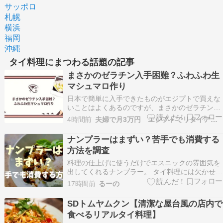
サッポロ
札幌
横浜
福岡
沖縄
タイ料理にまつわる話題の記事
まさかのゼラチン入手困難？ふわふわ生
マシュマロ作り
日本で簡単に入手できたものがエジプトで買えな
いことはよくあるのですが、まさかのゼラチンが
手に入らないなんて。 エジプトで手に入らないと
4時間前
夫婦で月3万円 エジプトでリタイア生活
いうことがわかるまでに、結構探し回ってないと
なった時のしょんぼり感。。 でも、諦めずに工夫
ナンプラーはまずい？苦手でも消費する
をしたら何とかできました。食べたいのでエジプ
方法を調査
トで手に入…
料理の仕上げに使うだけでエスニックの雰囲気を
出してくれるナンプラー。 タイ料理には欠かせな
いナンプラーですが、まずいと感じる人が多くい
17時間前
るーの
るようです。 ナンプラーを使ってみたいけど、ま
ずいって聞くから買うのにためらう…。 買っては
SDトムヤムクン【清潔な屋台風の店内で
見たけど、思ったよりクセがあって使い切れな
食べるリアルタイ料理】
い…。 今回…