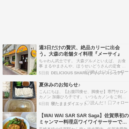
週3日だけの贅沢、絶品カリーに出会
う。大森の老舗タイ料理『メーサイ』
ちゃわん武士です。 大森グルメといえば、 お食
事 まるやまさんや、ほうせいどうさんの定食 煮
込 蔦八さんの居酒屋 天冨久さんの天丼 とんかつ
5日前
DELICIOUS SHARE(デリシャスシェア)
鉄(くろがね)さんや、丸一さん、五郎のとんかつ
さんのとんかつ 布恒更科さんや、もりいろさんの
夏休みのお知らせ♪
蕎麦 大連(だいれん)さんや、【閉店】千成飯店…
こんにちは、【お腹凹痩せ、脚痩せ】専門サロン
カノン 加藤ひろ子です。 いつもカノンをご利用
いただきありがとうございます。 夏季休業は以下
6日前
寝たままダイエット
の通りとなります。 8月17・18日とお休みさせて
頂きます。 ※8月11日（祭日） 9時～14時まで営
【WAI WAI SAR SAR Saga】佐賀県初の
業致します。 お休み前後は予約が埋まり…
ミャンマー料理店ワイワイサーサーで骨
付きチキンのミャンマーカレー「チェッ
長崎本線の佐賀駅から南へ徒歩圏内。佐賀市愛敬