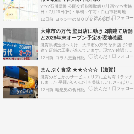
????石川県警 公開交通指導取締り計画????実施
日：7月26日(日)・早朝～午前：白山市乾町地内
・信号無視違反取締り・午後：小松市白江町地内
12日前
ヨッシーのＭＯＤＥＮＡな日々
・信号無視違反取締り・夕方～夜間：川北町橘地
内 ・信号無視違反取締り※計画が変更になる場合
大津市の万代 堅田店に動き 2階建て店舗
があります ????️福井県警 公開交通…
と2026年末オープン予定を現地確認
滋賀県初進出へ向け、大津市の万代 堅田店で2階
建て店舗の工事が進んでいます。現地で確認した
年末オープン予定の掲示やテナント募集、建物の
12日前
コラム更新日記
様子を写真付きで紹介します。
まんぷく食堂 ★★☆☆☆【滋賀】
滋賀のどこかのサービスエリアに立ち寄りランチ
しました 平麺がいい出汁も美味しいしさっぱり頂
きました お次はこちらで 明太子 高菜ごはん お次
12日前
喘息男の食日記
は近江ちゃんぽん 昔からここのちゃんぽんよく食
べるけど美味しいわ ＊＊＊＊＊＊＊＊＊＊＊＊＊
＊＊＊＊＊＊＊＊＊＊＊＊＊＊＊＊＊＊＊＊＊＊
＊…