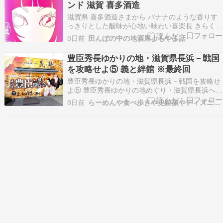
ンド 滋賀 喜多酒造
滋賀県 喜多酒造さまから バナナのような香りす
っきりとした酸味が心地い味わい喜楽長 きらくち
ょう 純米 Second セカンド 1.8L 720ml 再入荷い
8日前
田んぼの中の地酒屋よもやま話
たしました！ 「Second」ということで、2つの挑
戦を詰め込んだ限定酒です。新しく開発された滋
豊臣秀長ゆかりの地・滋賀県長浜－戦国
賀県オリジナルの酵母、そ…
を攻略せよ⑤ 義と絆館 ※最終回
豊臣秀長ゆかりの地・滋賀県長浜－戦国を攻略せ
よ⑤ 豊臣秀長ゆかりの地めぐり・滋賀県長浜へ日
帰り旅行に行ってきました。最終回です。 虎姫駅
8日前
らーめんや食べ歩きや史跡旅やディズニーのブログ
に移動し、道の駅 浅井三姉妹の郷、儀と絆へ伺い
ます。「豊臣大返しステーション」へ巡った記事
はこちらをご覧ください。（記事はこちら →）
虎姫駅…