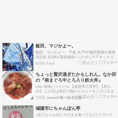
飯田、マジかよー。
飯田、マジかよー。千葉 水戸DF飯田貴敬の獲得
決定的 右SBを緊急補強へ (スポニチアネックス)
千葉が水戸からDF飯田貴敬（31）を完全移籍で
6日前
f.s.s
獲得することが30日、決定的となった。関係者に
よると近日中に正式発表される見通しという。茨
ちょっと贅沢過ぎたかもしれん。なか卯
城県出身の飯田は攻撃参加を武器とする右サイド
の『南まぐろ中とろ入り鉄火丼』
バ…
Like 地域とジャンル 【滋賀県大津市】【丼も
の】 この日は休日で朝からウォーキングに出まし
たが暑すぎる。。終了後、朝昼飯はそんなに重く
7日前
masaの食べ歩き記録
ないものにしようと思い、気になっていたメニュ
ーをテイクアウトするためこちらのお店へ […]
城陽市にちゃんぽん亭
♪近江ちゃんぽんそのまま食べても(ゴイゴイス