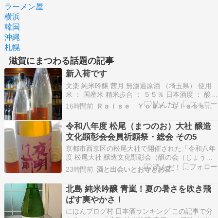
ラーメン屋
横浜
韓国
沖縄
札幌
滋賀にまつわる話題の記事
新入荷です
文楽 純米吟醸 茜月 無濾過原酒 （埼玉県） 使用
米 ： 国産米 精米歩合 ： ５５％ 日本酒度 ： 酸度
： ｱﾙｺｰﾙ度 ： １６° １８００ｍｌ ３，５２０円
16時間前
Ｒａｉｓｅ Ｙｏｕｒ Ｇｌａｓｓｅｓ
７２０ｍｌ １，９８０円 日の丸 特別純米 ハイパ
ードライ （秋田県） 使用米 ： 国産米 精米歩合
令和八年度 松尾（まつのお）大社 醸造
： ５５ …
文化顕彰会会員祈願祭・総会 その5
京都市西京区の松尾大社で開催された「令和八年
度 松尾大社 醸造文化顕彰会（醸の会（じょうの
かい）会員祈願祭・総会」の続きです。引き続き
23時間前
酒と出会いとお寺とお宮
飲みます。長野県上伊那郡辰野町の小野酒造店。
「夜明け前（よあけまえ）辰の吟（たつのぎん）
北島 純米吟醸 青嵐！夏の暑さを吹き飛
特別本醸造」＜データー＞特別本醸造酒、山田
ばす爽やかさ！
錦、精米歩合60…
にほんブログ村 日本酒ランキング この記事で分