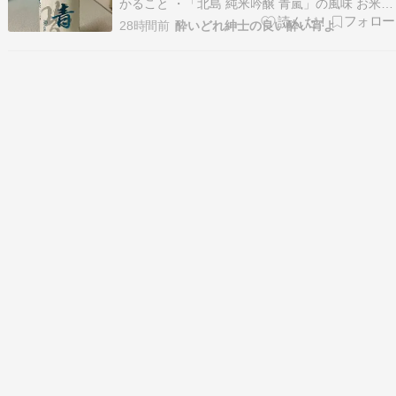
かること ・「北島 純米吟醸 青嵐」の風味 お米の
旨味しっかりだが、キレがありスッキリ爽やかな
28時間前
酔いどれ紳士の良い酔い宵よ
辛口酒です。 ・「北島 純米吟醸 青嵐」を試して
ほしい方 暑い日でもダレずに飲みたい方に試して
もらいたいです。 ・「北島 純米吟醸 青嵐」…