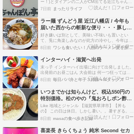
ー！)とダイアンの二人がCM出てる近江ちゃんぽ
んのちゃんぽん亭京都に新店舗！しかも！城陽市
7日前
まったりライフ
に新店舗誕生！2026年6月11日にオープンしたら
しく自分はなんとなく食べたくて、ちゃんぽん亭
ラー麺 ずんどう屋 近江八幡店 / 今年も
のＨＰを見て最近知った???? 場所はアルプラザ
届いた西からの斬新な便り・・・豚しゃ
城…
ぶ鬼おろし＠滋賀県近江八幡市
好き嫌いは別として、美味い不味いも置いとい
て、兎に角楽しみなのが此方の冷やし、今年は
「ラー麺 ずんどう屋 近江八幡店」さんにて。例
8日前
ワシも食いたい！八朔のラーメン愛を探して
によって夜更けの一杯。個人的にチェーン店の限
定は完成度の北陸、振り切る家系、この2つがテ
インターハイ・滋賀へ出発
スコガビってる気がするのですが、万が一がある
末っ子 インターハイ出場に向けて出発しました。
とするならば斬新勝…
出発前のお昼ごはん 大会前は 何一つ狂っては行
けない彼女に 梅干しごはん炊いて たまご焼き フ
8日前
毎日パパ弁と年子３姉妹＋Mダックス
ライドポテト からあげ ソーセージンの お決まり
のお弁当メニューと同等のプレートを準備しまし
いつまでかは知らんけど、税込550円の
た。 全国の舞台に立つ事が出来る出場権獲得ま…
特別価格。松のやの『鬼おろしポン酢ロ
ースかつ丼』
Like 地域とジャンル 【滋賀県草津市】【丼も
の】 この日は休日。しかし暑い。。暑すぎる。前
日はいつもの半分くらいの距離で納めたもののウ
8日前
masaの食べ歩き記録
ォーキングに出ましたが、この日は暑すぎて出る
気が起きませんでした。 しかし他の所用 […]
喜楽長 きらくちょう 純米 Second セカ