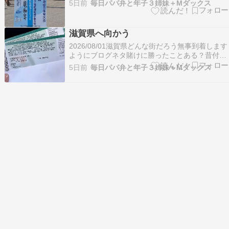
5日前
毎日パパ弁と年子３姉妹＋Mダックス
滋賀県へ向かう
2026/08/01滋賀県どんな街だろう無事到着します
ようにブログネタ賭けに勝ったことある？昔付き
合いでパチンコ屋ついて行ってた時試しにやって
5日前
毎日パパ弁と年子３姉妹＋Mダックス
みたらついたかなんかでいっぱいお金貰えた▼本
日限定！ブログスタンプ【空気圧で高さ調節対
応】ストレートネック 枕 首枕 ストレッチ スマ
ホ…