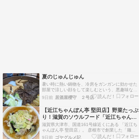
夏のじゅんじゅん
暑い時に熱い鍋物を、冷房をガンガンに効かせた
部屋で涼しい顔をして楽しむという、悪趣味な大
名遊びが大好きなおっちゃんです。暑いので力が
9日前
居酒屋櫻守 ２号店
付きそうなものを食べようということで、おっち
ゃんが牛肉代を提供しまして嫁たぬきと「すき焼
【近江ちゃんぽん亭 堅田店】野菜たっぷ
き」を楽しみました。嫁たぬきの故郷の滋賀で
り！滋賀のソウルフード「近江ちゃんぽ
は、すき焼きのこ…
ん」を味わう（滋賀県大津市）
滋賀県大津市、国道161号線近くにある 「近江ち
ゃんぽん亭 堅田店」。 彦根市で創業した「麺類
をかべ」をルーツに持つ、 滋賀のソウルフード
9日前
ゴヤグルメ記