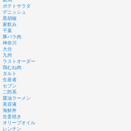
ポテトサラダ
デニッシュ
黒胡椒
家飲み
千葉
豚バラ肉
神奈川
大分
九州
ラストオーダー
鶏むね肉
タルト
生産者
セブン
二郎系
醤油ラーメン
美容液
海鮮丼
生姜焼き
オリーブオイル
レンチン