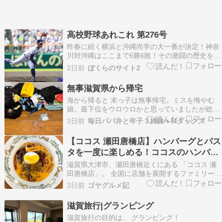
高校野球あれこれ 第276号
昨春に続く横浜と沖縄尚学の大一番が決定！神奈
川対沖縄はここまで6勝6敗！その激闘の歴史を振
り返る！ 今大会の組み合わせ抽選会はオンライン
2日前
ぼくらのサイト2
で行われた。例年のように、大きなホールでの開
催であれば、会場がどっと沸いたに違いないの
無事滋賀県から帰宅
が、横浜（神奈川）と沖縄尚学のカードが決まっ
海から帰ると 末っ子は無事帰宅。ミスを悔やむ
た瞬間だった…
娘。最下位をウロウロかと思っていましたが総合
順位は半分より上だったらしいので良かった母は
3日前
毎日パパ弁と年子３姉妹＋Mダックス
思ったけれど中途半端な順位だったので余計に悔
しい思いでいっぱいば様でした。 明日は登校日。
【ココス 瀬田唐橋店】ハンバーグとパス
明後日からは合宿予定... 娘の体がすごく心配。
タを一度に楽しめる！ココスのハンバー
ブロ…
グボロネーゼ（滋賀県大津市）
滋賀県大津市、瀬田唐橋近くにある 「ココス 瀬
田唐橋店」。 全国に店舗を展開するファミリーレ
ストラン「ココス」。 ハンバーグやステーキをは
3日前
ゴヤグルメ記
じめ、パスタや和食、デザートなど、 豊富なメニ
ューが揃っており、 食事からカフェ利用まで幅広
滋賀旅行|グランピング
いシーンで利用できる人気チェーンです。 店内は
滋賀旅行の目的は、 グランピング！
広…