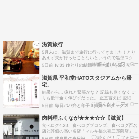
滋賀旅行
5月末に、滋賀まで旅行に行ってきました！とり
あえず夫が行ったことないというので黒壁スクエ
アへ私は10年以上ぶり…お腹が減って入ったこち
5日前
lv.33 ゆとりの結婚準備〜焦りを添えて〜
ら????????‍♀️息子にしっかり牛丼取られまし
た。風鈴たくさん！暑い日だったので涼しげだっ
滋賀県 平和堂HATOスタジアムから帰
たー♡ベビーカステラゲットして、ご機嫌の2人
宅。
宿泊…
結果から... 疲れと緊張かな？ 記録も良くなく 走
りも後半全く伸びずだった。 正直言えば 些細な
事で 試合前のピリピリした娘とぶつかり喧嘩気味
5日前
毎日パパ弁と年子３姉妹＋Mダックス
になったことを今更反省.... 駄目な母です。 色々
ありましたが 冷静になり考えてみるとインターハ
肉料理ふくなが★★★☆☆【滋賀】
イに出場までの道のりはかなり険しかっ…
食べログ4.28、食べログブロンズ、食べログ百名
店と評価の高い名店「マルキ福永喜三郎商店」と
いう精肉店を母体にもつらしくそこの直営のお店
5日前
喘息男の食日記