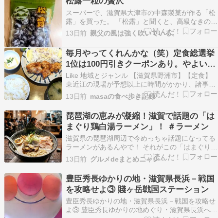
松露一粒の贅沢
葉はまだ少し小さめ。これからが見頃のよ…
スーパーで、滋賀県大津市の中森製菓が作る「松
露」を買った。 「松露」と聞くと、高級なきのこ
を思い浮かべる人もいるだろうが、こちらは昔な
13日前
親父の風は強く吹いている。
がらの素朴な豆菓子。 中森製菓は、この松露を長
く作り続けている菓子メーカーである。 袋を開け
毎月やってくれんかな（笑）定食総選挙
ると、ころんと丸い姿が並んでいる。 その姿は派
1位は100円引きクーポンあり。やよい軒
手では…
の『から揚げ定食』
Like 地域とジャンル 【滋賀県野洲市】【定食】
東近江の現場が予想以上に時間がかかり、諸事情
で8号線経由で戻ることに。途中で遅めの昼飯を
13日前
masaの食べ歩き記録
とるためにこちらのお店へ入ることにしました。
入る前に何にするかアプリを見ながら […]
琵琶湖の恵みが凝縮！滋賀で話題の「は
まぐり鶏白湯ラーメン」！ ＃ラーメン
滋賀県の琵琶湖周辺で今めっちゃ話題になってる
ラーメンがあるんやで！ それがこの「はまぐり鶏
白湯ラーメン」！濃厚な鶏白湯スープに、はまぐ
13日前
グルメdeまとめニャン -
りの上品なお出汁が合わさって、めちゃくちゃ奥
深いダブルスープに仕上がってるんや。はまぐり
豊臣秀長ゆかりの地・滋賀県長浜－戦国
の身もプリプリで、飲み干したくなる一杯やわ。
を攻略せよ③ 賤ヶ岳戦国ステーション
滋賀に遊びに行…
豊臣秀長ゆかりの地・滋賀県長浜－戦国を攻略せ
よ③ 豊臣秀長ゆかりの地めぐり・滋賀県長浜へ日