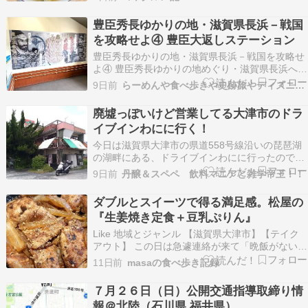
「近江ちゃんぽん」を味わえる人気店です。 滋賀
県内をはじめ、関西・東海エリアを中心に店舗を
豊臣秀長ゆかりの地・滋賀県長浜－戦国
展開しており、 これまで別店舗も含め何度か訪問
を攻略せよ④ 豊臣大返しステーション
して…
豊臣秀長ゆかりの地・滋賀県長浜－戦国を攻略せ
よ④ 豊臣秀長ゆかりの地めぐり・滋賀県長浜へ日
帰り旅行に行ってきました。 木ノ本駅に移動し、
9日前
らーめんや食べ歩きや史跡旅やディズニーのブログ
「豊臣大返しステーション」の展示、ランチを頂
きます。「賤ヶ岳戦国ステーション」へ巡った記
廃墟っぽいけど営業してる大津市のドラ
事はこちらをご覧ください。（記事はこちら →）
イブインわにに行く！
木ノ本…
今日は滋賀県大津市の県道558号線沿いの琵琶湖
の湖畔にある、ドライブインわにに行ったので紹
介します。ドライブインわにの「わに」はこの地
9日前
丹醸＆スペペ 飲料マニアと雑学帝王！！
の地名でドライブインのすぐ近くにはJR和邇（わ
に）駅もあります。 ドライブインわにを訪れたの
ダブルとスイーツで得る満足感。松屋の
は5月1日（金）13時過ぎドライブインわには見た
『生姜焼き定食＋豆乳ぷりん』
目、建…
Like 地域とジャンル 【滋賀県大津市】【テイク
アウト】 この日は急遽連絡が来て「晩飯がない」
とのこと。帰り道のどこかでテイクアウトするつ
11日前
masaの食べ歩き記録
もりですが、どうせならポイントを効率良く貯め
られる（現在、ダイヤモンドランクなん […]
７月２６日（日）公開交通指導取締り情
報＠北陸（石川県 福井県）