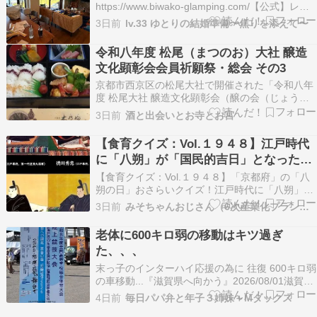
https://www.biwako-glamping.com/【公式】レイ
クサイドテラス琵琶湖本格アウトドアを楽しむド
3日前
lv.33 ゆとりの結婚準備〜焦りを添えて〜
ーム型テント、オリジナル設計のテントやプライ
ベートプール付きのラグジュアリーなコテージタ
令和八年度 松尾（まつのお）大社 醸造
イプ、客室内温泉・プライベートサウナ…
文化顕彰会会員祈願祭・総会 その3
京都市西京区の松尾大社で開催された「令和八年
度 松尾大社 醸造文化顕彰会（醸の会（じょうの
かい）会員祈願祭・総会」の続きです。講演の後
3日前
酒と出会いとお寺とお宮
は会員の懇親会。京料理 木乃婦（きのぶ、京都市
下京区）による醸造食品を用いた長寿食で「長寿
【食育クイズ：Vol.１９４８】江戸時代
膳」とよばれています。月桂冠代表取締役副社長
に「八朔」が「国民的吉日」となった時
の秦洋二氏に…
の「将軍」とは？
【食育クイズ：Vol.１９４８】「京都府」の「八
朔の日」おさらいクイズ！江戸時代に「八朔」が
「国民的吉日」となった時の「将軍」とは？
3日前
みそちゃんおじさん（6次産業化プランナー）
↓↓↓↓↓↓問題は下記から↓↓↓↓↓↓
∞∞∞∞∞∞∞∞∞∞∞∞∞∞∞∞∞∞∞ 北海道大豆100％
老体に600キロ弱の移動はキツ過ぎ
大豆ミートミンチタイプ 200gAmazon…
た、、、
末っ子のインターハイ応援の為に 往復 600キロ弱
の車移動...『滋賀県へ向かう』2026/08/01滋賀県
どんな街だろう無事到着しますようにブログネタ
4日前
毎日パパ弁と年子３姉妹＋Mダックス
賭けに勝ったことある？昔付き合いでパチンコ屋