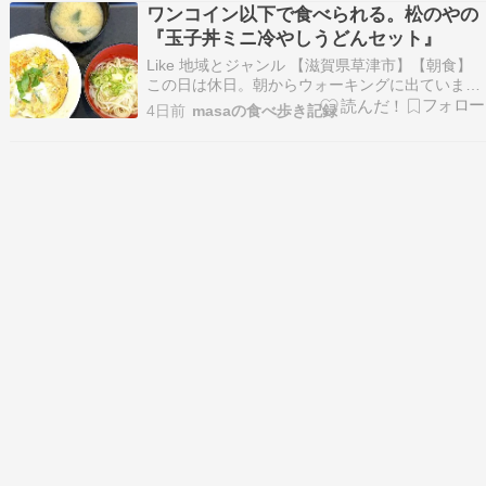
ついて行ってた時試しにやってみたらついたか
ワンコイン以下で食べられる。松のやの
な…ameblo.jp 『滋賀県 平和堂…
『玉子丼ミニ冷やしうどんセット』
Like 地域とジャンル 【滋賀県草津市】【朝食】
この日は休日。朝からウォーキングに出ていまし
たが、暑くてタマラン。。倒れても本末転倒なの
4日前
masaの食べ歩き記録
でいつもの半分くらいの3㎞くらいで終了。秋ま
ではこのくらいにしておきます。 では […]