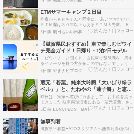
です。京都のレジェンドのくいしんぼー山中さん
もここのお肉を使われてるそうです 生物●ハツ刺
ETMサマーキャンプ２日目
し 肉の前菜3種盛り ●外ももタタキ●白せんまい●
昨夜からＫＲちゃんと同室に。 若いママだけど、
外…
ＥＴＭ歴は３０年以上もあるＥＴＭ大先輩。 ＫＲ
ちゃんと同室になったおかげで 消灯の早いオリセ
5日前
明日もいい日和
ンで居場所がない高校生、大学生が 私たちの部屋
による遊びに来て ずっとおしゃべりしていまし
【滋賀県民おすすめ】車で楽しむビワイ
た。 今日も、全体、年齢別ＥＴＭ。 …
チ完全ガイド！日帰り・1泊2日モデルコ
ース
「ビワイチ」と聞くと、自転車で琵琶湖を一周す
るイメージを持つ方が多いのではないでしょう
か。 実は滋賀県民にとって”ビワイチ”は、自転車
5日前
やまナビブログ
だけではありません。 私が子どもの頃から、「免
許を取ったら友達と琵琶湖を一周する」というの
蔵元「若葉」純米大吟醸「大いばり緑ラ
は、まさに定番イベント。初めてのドライブで琵
ベル」」と、たねやの「蓮子餅」と恵那
琶湖を一周…
寿やの和菓子色々
昨日は、実家へ遊びに行きまして、お土産を貰っ
てきました 岐阜県瑞浪市にある「蔵元若葉」さん
の、純米大吟醸「大いばり緑ラベル」です 若葉
5日前
LUNCHEON MAT
大いばり緑ラベル （純米大吟醸 無濾過生原酒）
720ml | 地酒「若葉」 powered by
無事到着
BASEjizakewakaba.offi…
滋賀県平和堂HATOスタジアムへ無事到着頑張れ