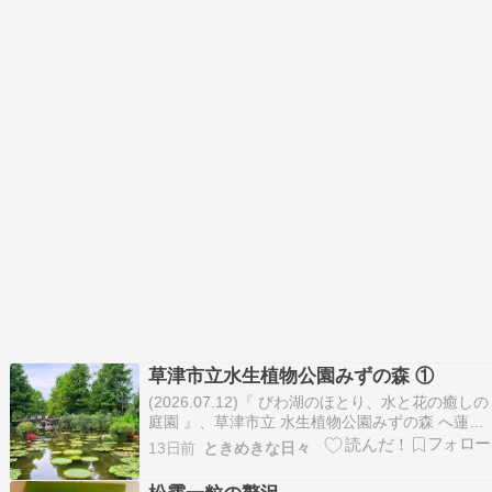
草津市立水生植物公園みずの森 ①
(2026.07.12)『 びわ湖のほとり、水と花の癒しの
庭園 』、草津市立 水生植物公園みずの森 へ蓮の
花を見に行って来ました。☆ 花影の池 ☆花籠と
13日前
ときめきな日々
水生植物を組み合わせた水生庭園。花とその水影
を楽しむことが出来ます。パラグアイオニバスの