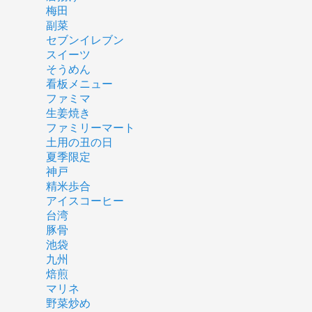
梅田
副菜
セブンイレブン
スイーツ
そうめん
看板メニュー
ファミマ
生姜焼き
ファミリーマート
土用の丑の日
夏季限定
神戸
精米歩合
アイスコーヒー
台湾
豚骨
池袋
九州
焙煎
マリネ
野菜炒め