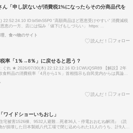
さん「申し訳ないが消費税1%になったらその分商品代を
(水) 22:52:24.10 ID:blSthS5P0 “高額商品ほど恩恵受けやすい” 消費減税
恵の一方、店には悩み「値下げもしづらい」 https: ...
 料理、食べ物のサイト
税率「1％→8％」に戻せると思う？
れ ★ 2026/07/30(木) 22:12:12.16 ID:1CWUQSR89 【解説】2年
 飲食料品の消費税率「4月から1％」首相指示も自民党内からは異論も
か
）の「ワイドショーいちおし」
の住宅被害1526棟、9532人避難…死者36人・停電おおむね解消』（読
物が損壊した日本製紙八代工場で閉じ込められた11人のうち、計9人が
モール爆発で亡くなった女性店員＞『金庫にお金を入れないといけ…