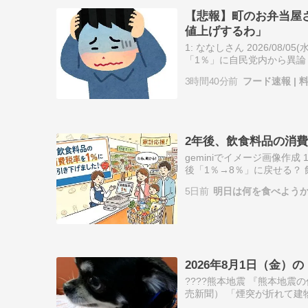
【悲報】町のお弁当屋
値上げするわ」
1: ななしさん 2026/08/05
「1％」に自民党内から異論 恩
3時間40分前
フード速報 |
2年後、飲食料品の消費
geminiでイメージ画像作成 1: ぐ
後「1％→8％」に戻せる？
https://t.co/Kf53qxYRkX …
5日前
明日は何を食べよう
2026年8月1日（金
????熊本地震 『熊本地震
売新聞） 「煙突が折れて建
亡くなった」 『＜イオン