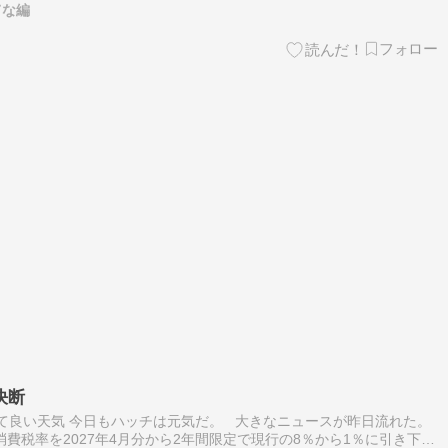
てな編
決断
晴れて良い天気 今日もハッチは元気だ。 大きなニュースが昨日流れた。
費税率を2027年4月分から2年間限定で現行の8％から1％に引き下げ