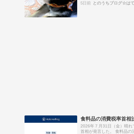
5日前
とのうちブログ☆は
食料品の消費税率首相
2026年７月31日（金）
首相が発言した。 食料品の消