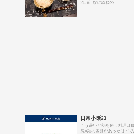
2日前
なにぬねの
日常小噺23
こう暑いと熱を使う料理は
流○麺の素麺があったはずで