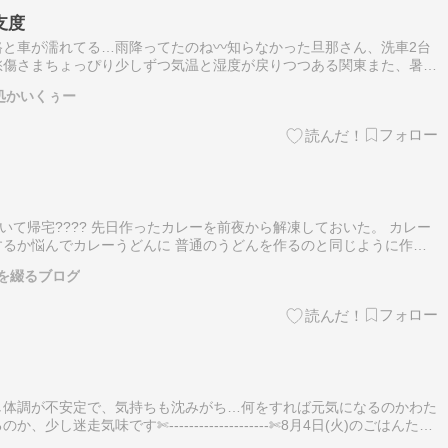
支度
と車が濡れてる…雨降ってたのね〰️知らなかった旦那さん、洗車2台
愁傷さまちょっぴり少しずつ気温と湿度が戻りつつある関東また、暑さ
いします昨夜は、残業…でも、定時になると私の思考回路が途切れると
何処かいくぅー
働いて帰宅???? 先日作ったカレーを前夜から解凍しておいた。 カレー
るか悩んでカレーうどんに 普通のうどんを作るのと同じように作る
麺つゆを少なめにして作ると蕎麦屋のカレーうどんにも負けないカレー
を綴るブログ
し体調が不安定で、気持ちも沈みがち…何をすれば元気になるのかわた
し迷走気味です✄-------------------‐✄8月4日(火)のごはんたち
水????昼◎麻婆丼ピリ辛！うまい????夜朝…