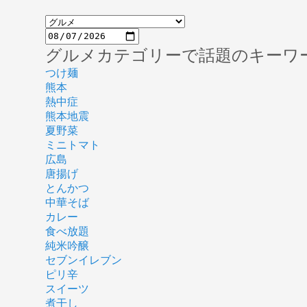
グルメカテゴリーで話題のキーワ
つけ麺
熊本
熱中症
熊本地震
夏野菜
ミニトマト
広島
唐揚げ
とんかつ
中華そば
カレー
食べ放題
純米吟醸
セブンイレブン
ピリ辛
スイーツ
煮干し