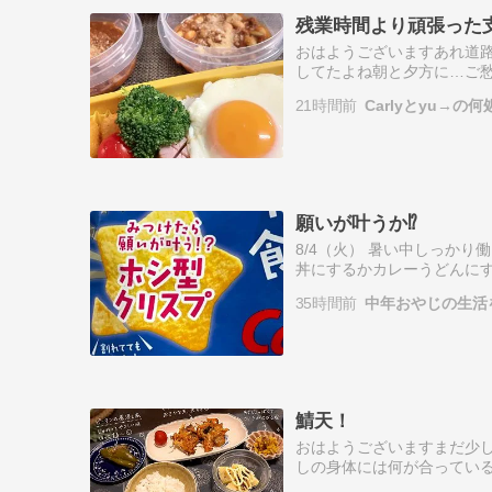
残業時間より頑張った
おはようございますあれ道路
してたよね朝と夕方に…ご
が戻ってきそう程々にお願
21時間前
Carlyとyu→の
いうオンオフ…
願いが叶うか⁉️
8/4（火） 暑い中しっかり
丼にするかカレーうどんにす
けどカレーを入れる分だけ
35時間前
中年おやじの生活
うどん…
鯖天！
おはようございますまだ少
しの身体には何が合っているのか、少
☀️朝◎チーズトースト◎炭酸