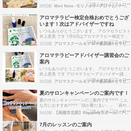
野地区 | カナロコ by 神奈川新聞相模原市緑区・
29日前
Mori Note -モリノオト- アロマとハーブのスクール
藤野地区の特産ユズで加工品を製造した際、廃棄
される果皮を有効活用する取り組みが進んでい
アロマテラピー検定合格おめでとうござ
る。果皮に残る香りや風味を生かしたアロマグッ
います！次はアドバイザーですね
ズや…
いつもありがとうございます。 アロマセラピスト
井上恵美 です 7月5日はアロマテラピー検定でし
た！受験された皆さま、お疲れ様でした！！ そし
32日前
アロマスクール＆アロマ曼荼羅®セラピー My Earth
て、見事合格された皆さまおめでとうございます
✨✨ 試験終了直後から「合格しましたー✨」との
アロマテラピーアドバイザー講習会のご
嬉しいお知らせが、ＬＩＮＥやメールで続々と届
案内
い…
いつもありがとうございます。 アロマセラピスト
井上恵美 です アロマテラピーアドバイザー講習
会は、一方的に講義を聞くだけでなく、クラフト
32日前
アロマスクール＆アロマ曼荼羅®セラピー My Earth
作りの実習やシミュレーションワークもある参加
型の講座です 実習では、みんなで一緒にアロマス
夏のサロンキャンペーンのご案内です！
プレーとバスソルトを作ります。 どんなシーンで
夏のサロンキャンペーンのご案内です???? こん
使い…
な方におすすめ????「頭が重だるい…」「肩や背
中の凝りがつらい」「足のむくみが取れない」な
34日前
【高槻市北部】Rapport(ラポール）アロマの教室
どなど‥いっそ全部まとめてスッキリさせたい方
に????✨✨ 今回のキャンペーンは、頭の先から足
7月のレッスンのご案内
先まで、じっくりほぐして流す９０分全身リセ