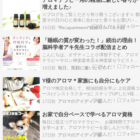
格取得後は 修了生のアロマ活動も応援しています
増えました♪
♪ ①…
☆ブログをご覧くださり有り難うございます☆ 都
度その日の心と身体に合わせた香りをお選びいた
だいてます→こちらの最新記事に是非飛んでいら
15日前
*Re;apartment*経絡リンパ＆小顔
してください！ ◎おかげ様で【ヒプノセラピー】
のセッションもご好評いただいております。ご希
「睡眠の質が変わった！」続出の理由！
望の方は、専用ページ➡ヒプノセラピー TOP
脳科学者アキ先生コラボ配信まとめ
PAGE…
こんにちは。オザティこと小澤智子です。アロマ
テラピーサロン神楽坂本店＆神楽坂セラピスト育
成スクールの『エフェクティブタッチ』を主宰し
15日前
毎日、笑顔に逢いたくて！
ています。 人気ブログランキングに参加していま
す昨日、脳科学者のアキ先生をお迎えしてインス
Y様のアロマ＊家族にも自分にもケア
タライブを開催しました〜✨ご視聴いただいた皆
アロマ検定合格して、精油効能を学ぶ 上位資格コ
さま、本当に…
ース(インストラクター)に ステップUPしたY様で
す♪ 家族の健康管理やY様自身の美容に 精油を役
17日前
アロマのアイディア箱
立てるそうです アロマテラピー検定合格後には、
オンライン＆マイペース制で学べる精油の２コー
お家で自分ペースで学べるアロマ資格
スをお勧めします！①精油効能を学ぶ上位資格コ
毎日に役立つアロマテラピー。 お家時間でアロマ
ー…
を学べます。アロマテラピーを楽しんだり学ぶ時
に必須なのが、精油を利用する方法「アロマ実
17日前
アロマのアイディア箱
習」で、当校の全資格コース、必ずアロマ実習を