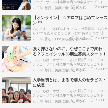
テラピーサロン神楽坂本店＆神楽坂セラピスト育
成スクールの『エフェクティブタッチ』を主宰し
22日前
毎日、笑顔に逢いたくて！
ています。 人気ブログランキングに参加していま
す今日は「秋の特別セミナー」についてお知らせ
【オンライン】 ♡アロマはじめてレッス
です。すでにお申込をいただいている皆さま、本
ン ♡
当にありがと…
みなさま、ごきげんよう メルマガ登録はこちらか
ら いつもありがとうございます あやこ です 涼し
いお部屋で、アロマテラピー、学びませんか？ お
23日前
香るアロマから感じるアロマへ
うちで、リラックスして受講できます、オンライ
ンアロマ アロマはじめてレッスン スマホやタブ
強く押さないのに、なぜここまで変わ
レット、PCで受講できます♪ おうちにいながら…
る？フェイシャル33期生募集スタート！
こんにちは。オザティこと小澤智子です。アロマ
テラピーサロン神楽坂本店＆神楽坂セラピスト育
成スクールの『エフェクティブタッチ』を主宰し
23日前
毎日、笑顔に逢いたくて！
ています。 人気ブログランキングに参加していま
すお客様から「あなた、顔はできないの？」と聞
入学当初とは、まるで別人のセラピスト
かれたことはありませんかセラピー提供は、ボデ
に成長
ィもフェイシ…
こんにちは。オザティこと小澤智子です。アロマ
テラピーサロン神楽坂本店＆神楽坂セラピスト育
成スクールの『エフェクティブタッチ』を主宰し
26日前
毎日、笑顔に逢いたくて！
ています。 人気ブログランキングに参加していま