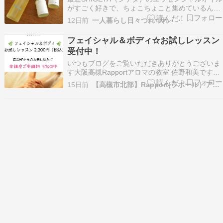
がすごく好きで、ちょこちょこと集めているんで
すよ。 ［公式SHIGETA/シゲタ］公式SHIGETA/
12日前
一人暮らし日々つれづれ・・
シゲタ リバーオブライフ 15mL | エッセンシャル
オイル アロマテラピー マッサージオイル ピュア
フェイシャル＆ボディ☆お試しレッスン
エッセンシャルオイル 天…
受付中！
いつもブログをご覧いただきありがとうございま
す大阪高槻Rapportアロマの教室 佐野和美です
JWHA日本ウェルネスホームサロン協会フェイシ
15日前
【高槻市北部】Rapport(ラポール）アロマの教室
ャル＆ボディお試しレッスンのご案内です????
「スクールの雰囲気を知りたい」「自分にできる
か試してみたい」「受講前に実際の技術を体験し
た…