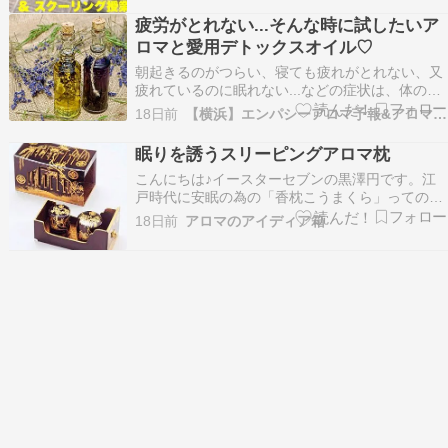
行っています♬ 多忙でも、子育て中でも、介護中
疲労がとれない...そんな時に試したいア
でも受 講できる 座学はオンライン授業で、実習
ロマと愛用デトックスオイル♡
はスクーリン…
朝起きるのがつらい、寝ても疲れがとれない、又
疲れているのに眠れない...などの症状は、体のサ
インであり、心にも余裕がなくなります。 悪循環
18日前
【横浜】エンパシーアロマ予報&アロマ講座
です。。 そんな時に、癒しのサポートとなるアロ
マと長年愛用しているデトックスオイルを今回
眠りを誘うスリーピングアロマ枕
は、紹介していきます＾＾ 結局のところ、疲れを
こんにちは♪イースターセブンの黒澤円です。江
内臓か…
戸時代に安眠の為の「香枕こうまくら」ってのが
あったんですって関ヶ原の合戦前後に公家から流
18日前
アロマのアイディア箱
行したらしく、安眠を促しながら髪に香りを染み
込ます一石二鳥の香枕。。。。 ①菊枕花の香りを
使った枕、野菊をドライフラワーにして枕に詰め
込んだポプリピ…