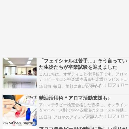
「フェイシャルは苦手…」そう言ってい
た生徒たちが卒業試験を迎えました
こんにちは。オザティこと小澤智子です。アロマ
テラピーサロン神楽坂本店＆神楽坂セラピスト育
成スクールの『エフェクティブタッチ』を主宰し
15日前
毎日、笑顔に逢いたくて！
ています。 人気ブログランキングに参加していま
す昨日は、エフェクティブタッチ・フェイシャル
精油活用術＊アロマ活動支援も♪
資格認定コースの卒業試験でした。オンラインで
アロマテラピー検定合格した皆様に、オンライン
解剖学や施術…
＆マイペース制で学べる精油の２コースをお勧め
します！①履修で資格取得できる 香りの芸術作り
15日前
アロマのアイディア箱
のブレンドデザイナーコース ②精油効能を学ぶコ
ースは 資格取得を希望しない方もOK いずれも資
アロマテラピー用の精油に新しい香りが