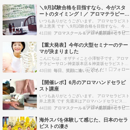
＼9月試験合格を目指すなら、今がスタ
ートのタイミング！／ アロマテラピーイ
ンストラクター講座
いつもありがとうございます。 アロマセラピスト
井上恵美 です ＼9月試験合格を目指すなら、今が
スタートのタイミング！／ ✅インストラクター試
41日前
アロマスクール＆アロマ曼荼羅®セラピー My Earth
験、何から勉強したらいいかわからない…✅独学
では続けられるか不安…✅仕事や家事をしなが
【重大発表】今年の大型セミナーのテー
ら、自分のペースで学びたい そんな方へ????
マが決まりました
動…
こんにちは。オザティこと小澤智子です。アロマ
テラピーサロン神楽坂本店＆神楽坂セラピスト育
成スクールの『エフェクティブタッチ』を主宰し
43日前
毎日、笑顔に逢いたくて！
ています。 人気ブログランキングに参加していま
すタイから帰国して、すっかり通常運行に戻って
【開催レポ】6月のアロマハンドセラピ
います☺️さて今日は、今年一番の大型企画につい
スト講座
てお知らせ…
いつもありがとうございます。 アロマセラピスト
井上恵美 です 先週末はアロマハンドセラピスト
講座を開催しました。 今回の受講生さんは、アロ
44日前
アロマスクール＆アロマ曼荼羅®セラピー My Earth
マの資格を取ってから20年振りくらい。 ライフ
ステージの変化で一時アロマを離れたのですが、
海外スパを体験して感じた、日本のセラ
学びの再開としてアロマハンドセラピスト講座を
ピストの凄さ
受講…