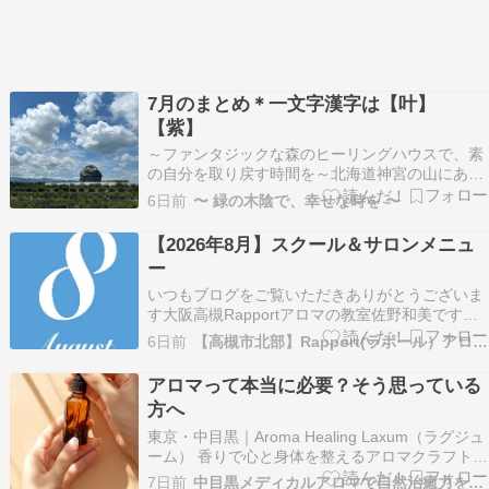
7月のまとめ＊一文字漢字は【叶】
【紫】
～ファンタジックな森のヒーリングハウスで、素
の自分を取り戻す時間を～北海道神宮の山にある
愛と美と喜びの空間へ。 50歳で東京から札幌へ
6日前
〜 緑の木陰で、幸せな時を 〜
移り住み、目指すは生涯現役アロマセラピスト＆
ヒーラー。 自然からのセンス・オブ・ワンダーを
【2026年8月】スクール＆サロンメニュ
大切に、日々の小さな喜びを綴っています。 【ハ
ー
ーブガー…
いつもブログをご覧いただきありがとうございま
す大阪高槻Rapportアロマの教室佐野和美です
2026年8月スクール＆サロンメニュー
6日前
【高槻市北部】Rapport(ラポール）アロマの教室
✧──────────────✧???? ラポールからのお
知らせ✧──────────────✧夏季休業日 ８月
アロマって本当に必要？そう思っている
１５日、１６日、１７日（定休日）夏…
方へ
東京・中目黒｜Aroma Healing Laxum（ラグジュ
ーム） 香りで心と身体を整えるアロマクラフトの
ワークショップやマルシェ出店を中心に活動して
7日前
中目黒メディカルアロマで自然治癒力を高め、薬いらず！