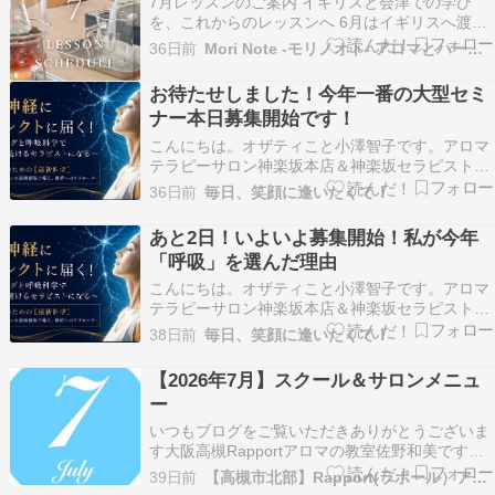
7月レッスンのご案内 イギリスと会津での学び
ッ…
を、これからのレッスンへ 6月はイギリスへ渡
り、 その後は「森の香り・里の香りコンシェルジ
36日前
Mori Note -モリノオト- アロマとハーブのスクール
ュ」のフィールドワークで南会津へ。 植物が育つ
環境や歴史、文化に実際に触れることができた1
お待たせしました！今年一番の大型セミ
ヶ月でした。 詳しい様子を早くお伝えしたいけど
ナー本日募集開始です！
追いつい…
こんにちは。オザティこと小澤智子です。アロマ
テラピーサロン神楽坂本店＆神楽坂セラピスト育
成スクールの『エフェクティブタッチ』を主宰し
36日前
毎日、笑顔に逢いたくて！
ています。 人気ブログランキングに参加していま
すお待たせしました本日より、今年一番の秋の大
あと2日！いよいよ募集開始！私が今年
型セミナー「感覚」を「科学」に変える5日間」
「呼吸」を選んだ理由
呼吸科学 ×…
こんにちは。オザティこと小澤智子です。アロマ
テラピーサロン神楽坂本店＆神楽坂セラピスト育
成スクールの『エフェクティブタッチ』を主宰し
38日前
毎日、笑顔に逢いたくて！
ています。 人気ブログランキングに参加していま
すいよいよ、あと2日。7月1日（水）に、今年一
【2026年7月】スクール＆サロンメニュ
番の大型セミナーの募集がスタートします✨今年
ー
のテーマは…
いつもブログをご覧いただきありがとうございま
す大阪高槻Rapportアロマの教室佐野和美です
2026年7月スクール＆サロンメニュー
39日前
【高槻市北部】Rapport(ラポール）アロマの教室
✧──────────────✧???? ラポールからのお