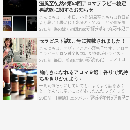
す昨日は、エフェクティブタッチ・ボディ資格認
温風至徒然⭐︎第54回アロマテラピー検定
定コースの卒業式でした。卒業式を迎えるたびに
再試験に関するお知らせ
同じことを思…
こんにちはー。本日、小暑 温風至こちらは数日前
より暑い！暑いね！水分とってね！ とか作業着に
扇風機ついた起動時間の話などとか体調気をつけ
27日前
海の近くの隠れ家サロンサイプレスのブログ
てね！と、声を掛け合うような日和です。お住ま
いの地域はいかがでしょうか？さて、 梅雨明け近
セラピスト誌8月号に掲載されました！
そうという事で百万石まつり やバラ園 の前に夏
こんにちは。オザティこと小澤智子です。アロマ
は夜 …
テラピーサロン神楽坂本店＆神楽坂セラピスト育
成スクールの『エフェクティブタッチ』を主宰し
27日前
毎日、笑顔に逢いたくて！
ています。 人気ブログランキングに参加していま
す現在発売中の『セラピスト』8月号に掲載して
前向きになれるアロマ９選｜香りで気持
いただきました✨今回は創刊25周年記念の特別企
ちをきりかえよう♪
画。仲良し…
一見元気そうにしていても、よくよく話をきく
と、そんなに辛いことがあったんだって方って本
当に多いです。 やはり、生きていて、「なにもな
29日前
【横浜】エンパシーアロマ予報&アロマ講座
い人、今、そして今まで辛いことがなかった人を
みつける方がむしろ難しい」そんなことも感じま
す。 ただ、モノは、捉えようでその辛さを学びや
経験、教訓に…