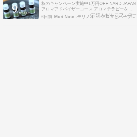
秋のキャンペーン実施中1万円OFF NARD JAPAN
アロマアドバイザーコース アロマテラピーを ち
ゃんと身につけたい そう思っている方に一番おす
6日前
Mori Note -モリノオト- アロマとハーブのスクール
すめしたいコースです。 植物は、なぜこの香りを
つくるのか。精油は、なぜ心や体に働きかけるの
か。 その「なぜ？」が分かるとアロマはも…