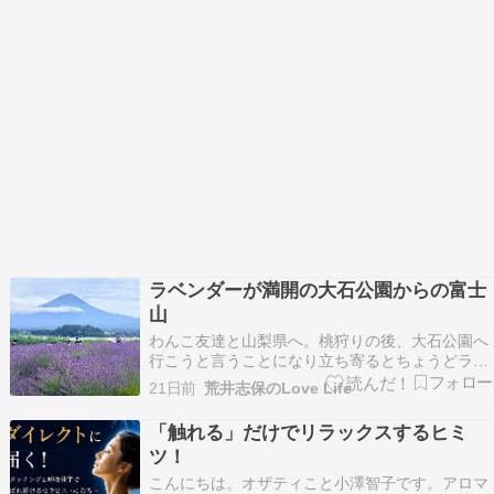
ラベンダーが満開の大石公園からの富士
山
わんこ友達と山梨県へ。桃狩りの後、大石公園へ
行こうと言うことになり立ち寄るとちょうどラベ
ンダーが満開でした。以前、ここのラベンダーと
21日前
荒井志保のLove Life
富士山の画像を見ていたのでまさか、その景色に
自分が巡り会えるとは。たくさんの観光客の方で
「触れる」だけでリラックスするヒミ
賑わっていましたよ。曇りで、気温は25℃程度、
ツ！
湿度は高かっ…
こんにちは。オザティこと小澤智子です。アロマ