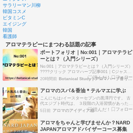
サラリーマン川柳
韓国コスメ
ビタミンC
エイジング
韓国
看護師
アロマテラピーにまつわる話題の記事
ポートフォリオ｜No:001｜アロマテラピ
ーとは？（入門シリーズ）
No:001｜アロマテラピーとは？（入門シリーズ）
????クリック アロマハーブ記事001｜Cジャスミ
ン瑠璃地楽と助手ゼラニウムが教えるアロマテラ
20時間前
Botanical Study | アロマハーブ香り体系化
ピーの基本 アロマハーブ記事001｜植物代替療
法、統合医療やメカニズム、アロマ […]
アロマのスパ＆香油＊テルマエに学ぶ
こんにちは♪イースターセブンの黒澤円です。 古
代エジプト時代は、 ３段階の入浴習慣があったん
です。 【冷水浴 ⇨ 微温湯浴 ⇨ 温水浴】 温水浴と
5日前
アロマのアイディア箱
入浴後は香油でマッサージしていたそうです。 そ
して、阿部寛が登場するテルマエロマエの古代ロ
アロマをちゃんと学びませんか？NARD
ーマ時代では発展系の５段階の入浴習慣になっ
JAPANアロマアドバイザーコース募集
た…