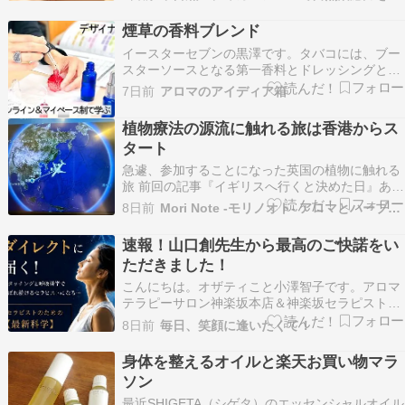
います。 ルイアメジスト公式サイト アロマって
本当に必要？そう思っている方へ 「アロマって、
煙草の香料ブレンド
いい香りがするだけでしょう？」 そ…
イースターセブンの黒澤です。タバコには、ブー
スターソースとなる第一香料とドレッシングとな
る第二香料があるんです。 全てのタバコにも共通
7日前
アロマのアイディア箱
するのが、第一香料(基礎香料/タバコソース)で
す。葉タバコの柔軟性や燃焼性をコントロールし
植物療法の源流に触れる旅は香港からス
て、刺激を抑えながら風味効果(第二香料)のブー
タート
スターにな…
急遽、参加することになった英国の植物に触れる
旅 前回の記事『イギリスへ行くと決めた日』あっ
という間に1ヶ月が経ってしまいましたが 2026年
8日前
Mori Note -モリノオト- アロマとハーブのスクール
6月イギリスへ行ってきました。 私にとっては10
年以上ぶりの海外そして、初のヨーロッパ旅行で
速報！山口創先生から最高のご快諾をい
す。 昨年…ameblo.jp すでに師匠と仲…
ただきました！
こんにちは。オザティこと小澤智子です。アロマ
テラピーサロン神楽坂本店＆神楽坂セラピスト育
成スクールの『エフェクティブタッチ』を主宰し
8日前
毎日、笑顔に逢いたくて！
ています。 人気ブログランキングに参加していま
す秋のスペシャルセミナー「オキシトシン×呼吸
身体を整えるオイルと楽天お買い物マラ
科学」のお得な早期割引終了まで、【あと3日】
ソン
となりました…
最近SHIGETA（シゲタ）のエッセンシャルオイル