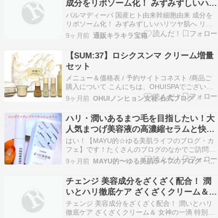
成分をリポソーム化！ みずみずしいハリ
ツヤ肌へ リッチエッセンス ゴージャス
パルマディーバ 国産ヒト由来幹細胞由来 成分を
Ｈ ２．２本分特別セット
リポソーム化！ みずみずしいハリツヤ肌へ リッ
チエッセンス ゴージャスＨ ２．２本分特別セッ
9ヶ月前
通販キラキラ宝箱
ト※画像クリックで商品詳細へパルマディーバ 国
産ヒト由来幹細胞由来 成分をリポソーム化！ み
【SUM:37】ロシクスンマ クリーム増量
ずみずしいハリツヤ肌へ リッチエッセンス ゴー
セット
ジャ…
メニュー＆価格表 / 予約サイトコネスト /商品ご
購入について こんにちは、OHUISPAでございま
す本日もご覧いただきまして誠にありがとうござ
9ヶ月前
OHUIノンヒョン支社 公式ブログ
います 本日ご紹介するのは、SUM:37 ロシクスン
マシリーズの”クリーム増量セット”です ≪セット
ハリ・潤いあるまつ毛を目指したい！大
内容≫・クリーム50ml + リフ…
人気まつげ美容液の高濃縮セラムと快適
な使用感♡
はい！【MAYU的☆ゆる美肌ライフのブログ・カ
フェ】です！たくさんのブログのなかでご訪問
「いいね！」「フォロー」ありがとうございます
9ヶ月前
MAYU的〜ゆる美肌ライフのブログ・カフェ
にほんブログ村 人気ブログランキング MAYU的
☆ゆる旬花ライフ 皆さん こんにちは♡♡
チェンジ 美容成分をざくざく配合！ 潤
#PR450万人が選んだ韓国No.1????まつげ美…
いとハリ徹底ケア ざくざくクリーム＆
女神の一滴 特別セット
チェンジ 美容成分をざくざく配合！ 潤いとハリ
徹底ケア ざくざくクリーム＆ 女神の一滴 特別セ