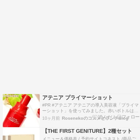
アテニア プライマーショット
#PR #アテニア アテニアの導入美容液「プライマ
ーショット」を使ってみました。赤いボトルは光
沢のある質感で華やかな印象。洗面台に置いても
10ヶ月前
RosenekoのコスメとランチBlog
おしゃれです。 容器はポンプ式で、手に取りやす
く、1本で約2ヶ月分へ容量をアップしてるそう。
【THE FIRST GENITURE】2種セット
容量は40mL、価格は税込3,960円で継続しや…
メニュー＆価格表 / 予約サイトコネスト /商品ご