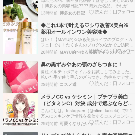
隠れた名品、個性派化粧品！蓋をして閉じ込める
保つため「…
｜博多女の美容日記???? 隠れた名品。それが
「モイスチャーサーバー」???? サキナ化粧品に
13時間前
博多女の日記
は人気アイテムがたくさんありますが、今日はぜ
ひ知っていただきたい隠れた個性派化粧品をご紹
◆これ1本で叶える♡シワ改善X美白※
介します???? それが、モイスチャーサーバーで
薬用オールインワン美容液◆
す?…
はい！【MAYU的☆ゆる美肌ライフのブログ・カ
フェ】です！たくさんのブログのなかでご訪問
「いいね！」「フォロー」ありがとうございます
28時間前
MAYU的〜ゆる美肌ライフのブログ・カフェ
にほんブログ村 美白・美肌ランキング 『ゆる旬
食花美ライフ』のブログ・カフェPR 皆さん こん
鼻の黒ずみやあの顎のざらつきに！
にちは♡♡ この夏の高温、紫外線は予想以上に肌
角柱メルティポアオイルをお試ししてみました。
に…
乾いた手で使う毛穴のざらつき、角柱をケアする
オイルなんです。 【マラソン限定！クーポン利用
29時間前
コスメ道
で50%OFF！】角栓メルティポアオイル 毛穴ケ
ア 美容オイル 黒ずみ いちご鼻 角栓 溶かす 除去
メラノCC vs ケシミン｜プチプラ美白
鼻 引き締め スキンケア 保湿 敏感肌 乾…
（ビタミンC）対決 成分で選ぶならどっ
ち？
こんにちは。Instagram（@alice_kaiseki）で2.1
万人にスキンケア情報を発信するコスメコンシェ
ルジュエージェンシー（日本化粧品検定1級）の
29時間前
可愛くなりたいっ
ありすです ドラッグストアの美白*¹コーナーで、
ほぼ必ず隣同士に並んでいる「メラノCC」と