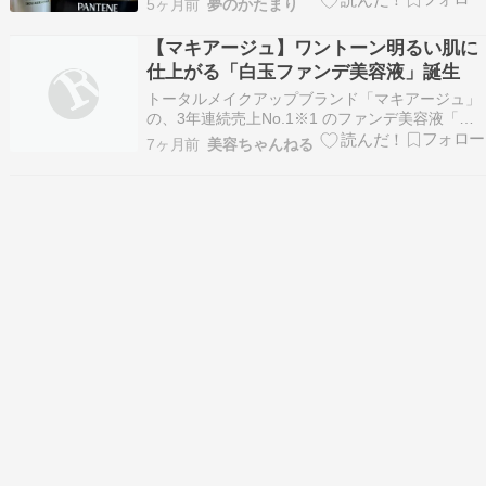
5ヶ月前
夢のかたまり
カプセル美容液トリートメント パンテーンさんの
ブログリポーターに参加中
【マキアージュ】ワントーン明るい肌に
仕上がる「白玉ファンデ美容液」誕生
トータルメイクアップブランド「マキアージュ」
の、3年連続売上No.1※1 のファンデ美容液「エ
ッセンスリキッド EX」から「グルタチオン」※2
7ヶ月前
美容ちゃんねる
配合の新タイプが誕生。 続きを読む ≫ ファンデ
ーション リキッドファンデー ....