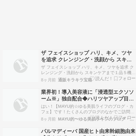
ザ フェイスショップ ハリ、キメ、ツヤ
を追求 クレンジング・洗顔から スキン
ケアまで１品５機能 新イェファダム オ
ザ フェイスショップ ハリ、キメ、ツヤを追求 ク
ールインワン ケアシートＤＸ デビュー
レンジング・洗顔から スキンケアまで１品５機能
新イェファダム オールインワン ケアシートＤＸ
２４０枚セット
8ヶ月前
通販キラキラ宝箱
デビュー２４０枚セット※画像クリックで商品詳
細へザ フェイスショップ ハリ、キメ、ツヤを追
業界初！導入美容液に「浸透型エクソソ
求 クレンジング・洗顔から スキンケアまで１
ーム※」独自配合◆ハリツヤアップ目指
品…
す♡◆
はい！【MAYU的☆ゆる美肌ライフのブログ・カ
フェ】です！たくさんのブログのなかでご訪問
「いいね！」「フォロー」ありがとうございます
8ヶ月前
MAYU的〜ゆる美肌ライフのブログ・カフェ
にほんブログ村 人気ブログランキング 『MAYU
的☆ゆる旬食花美ライフ』のブログ・カフェ皆さ
パルマディーバ 国産ヒト由来幹細胞由来
ん こんにちは♡♡#購入品 2025年10月15日…