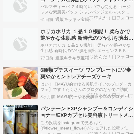
ン…
ェルマスク ゴージャスＨ ４個分特別セ
パルマディーバ ２４時間いつでも使える ゴージ
ット
ャスな素肌美パック シャンパンジェルマスク ゴ
ージャスＨ ４個分特別セット※画像クリックで商
61日前
通販キラキラ宝箱
品詳細へパルマディーバ ２４時間いつでも使える
ゴージャスな素肌美パック シャンパンジェルマス
ホリカホリカ １品１０機能！ 柔らかで
ク ゴージャスＨ ４個分特別セット浅野裕子さん
艶やかな生肌感 新時代のツヤ肌を演出
が…
エッセンスＢＢ Ｗデーションルミ ３個
ホリカホリカ １品１０機能！ 柔らかで艶やかな
分特別セット
生肌感 新時代のツヤ肌を演出 エッセンスＢＢ Ｗ
デーションルミ ３個分特別セット※画像クリック
77日前
通販キラキラ宝箱
で商品詳細へホリカホリカ １品１０機能！ 柔ら
かで艶やかな生肌感 新時代のツヤ肌を演出 エッ
6種類プチスイーツ ワンプレートに♡◆
センスＢＢ Ｗデーションルミ ３個分特別セット
爽やかミントレアチーズケーキ
夢…
はい！【MAYU的☆ゆる美肌ライフのブログ・カ
フェ】です！たくさんのブログのなかでご訪問
「いいね！」「フォロー」ありがとうございます
3ヶ月前
MAYU的〜ゆる美肌ライフのブログ・カフェ
にほんブログ村 人気ブログランキング 『ゆる旬
食花美ライフ』のブログ・カフェ 皆さん こんに
パンテーン EXPシャンプー＆コンディシ
ちは♡♡ ちょっとずつワンプレートに のせてみ
ョナー/EXPカプセル美容液トリートメン
まし…
ト
この投稿をInstagramで見る はな
(@flower_meets_flower)がシェアした投稿 パン
テーン EXPシャンプー＆コンディショナー/EXP