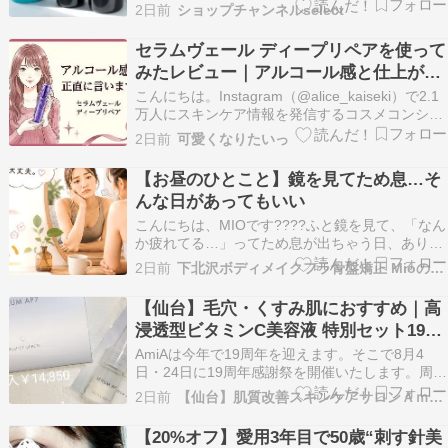
【本日お買い得】ＧＯ！ＧＯ！バリュー衝撃の１
2日前
ショップチャンネルselect
滴！先端美容成分を配合、角質層の隅々まで浸透
し、潤いに満ちたハリツヤ肌へ導く美容液。↓在
セラムヴェール ディープリペアを使って
庫状況・詳細はこちらからパルマディーバ ハリツ
みたレビュー｜アルコール感と仕上がり
ヤ潤い 衝撃…
の本音口コミ
こんにちは。Instagram（@alice_kaiseki）で2.1
万人にスキンケア情報を発信するコスメコンシェ
ルジュエージェンシー（日本化粧品検定1級）の
2日前
可愛くなりたいっ
ありすです 洗顔のあと、化粧水よりも先に使う
「導入美容液」。気になってはいたものの、スキ
【お昼のひとこと】鏡を見てため息…そ
ンケアのステップがひとつ増えるの…
んな日があってもいい
こんにちは、MIOです????ふと鏡を見て、「なん
か疲れてる…」ってため息が出ちゃう日、ありま
せんか？暑さ、寝不足、毎日の家事育児。頑張っ
2日前
下北沢ボディメイクフラ骨盤矯正 Mioの毎日
ているからこそ、疲れは顔に出るんです。 そんな
日に思い出してほしいのは、「疲れて見える日＝
【仙台】毛穴・くすみ肌におすすめ｜高
頑張った証拠の日」だということ。自分を責める
浸透型ビタミンC美容液 特別セット19周
より、…
年限定
AmiAは今年で19周年を迎えます。そこで8月4
日・24日に19周年感謝祭を開催いたします。周年
祭ではお得な特典をたくさんご用意しています
2日前
【仙台】肌質改善スキンケアサロンＡｍｉＡ
が、今回はその中でも特におすすめの2日間限
定・数量限定セットをご紹介します。高浸透型ビ
【20%オフ】愛用3年目で50歳“刺す針美
タミンC美容液をお得に始めたい方におすすめの