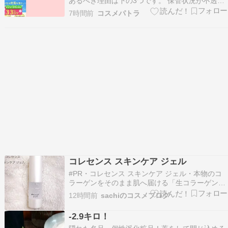
あるべき理由は下の3つです。 保管状況が不透明
安全性の不安 メルカリが安く買えるとは限らない
7時間前
コスメパトラ
それぞれ、詳しくは本文でお伝えします。※メル
カリ以外のフリマアプリやオークションサイトで
の購入も注意点は同じ。 ちなみに、医薬部外品で
ある…
コレセンス スキンケア ジェル
#PR・コレセンス スキンケア ジェル・本物のコ
ラーゲンをそのまま肌へ届ける「生コラーゲン」
スキンケアのご紹介です！国内シェアNo1コラー
12時間前
sachiのコスメブログ
ゲンメーカーが開発した配合成分は、３つのコラ
ーゲンと水とグリセリンのみのシンプル処方の美
-2.9キロ！
容液だそう！デリケートな生コラーゲンの構造を