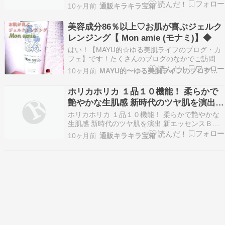
ット※画像クリックで商品詳細へチェンジ 美容成
10ヶ月前
通販キラキラ宝箱
分をざくざく配合！ 潤いとハリ徹底ケア ざくざ
くクリーム＆ 女神の一滴 特別セット＜チェンジ
美容成分86％以上♡お肌が喜ぶジェルク
＞より、こだわりの美容成分を配合した美容液ク
レンジング【 Mon amie (モナミ)】◆
リー…
はい！【MAYU的☆ゆる美肌ライフのブログ・カ
フェ】です！たくさんのブログのなかでご訪問
「いいね！」「フォロー」ありがとうございます
10ヶ月前
MAYU的〜ゆる美肌ライフのブログ・カフェ
にほんブログ村 人気ブログランキング MAYU的
☆ゆる旬花ライフ #サイタイ由来幹細胞培養エキ
ホリカホリカ １品１０機能！ 柔らかで
ス#新発想導入美容液 『FRACORAから新発想…
艶やかな生肌感 新時代のツヤ肌を演出
新エッセンスＢＢ Ｗデーションルミ デ
ホリカホリカ １品１０機能！ 柔らかで艶やかな
ビュー３個分特別セット
生肌感 新時代のツヤ肌を演出 新エッセンスＢＢ
Ｗデーションルミ デビュー３個分特別セット※画
10ヶ月前
通販キラキラ宝箱
像クリックで商品詳細へホリカホリカ １品１０機
能！ 柔らかで艶やかな生肌感 新時代のツヤ肌を
演出 新エッセンスＢＢ Ｗデーションルミ デビ
ュ…