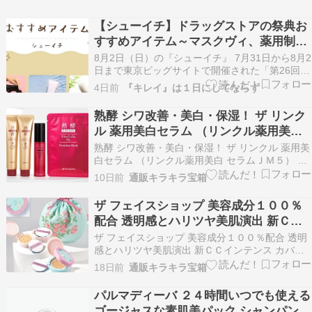
【シューイチ】ドラッグストアの祭典お
すすめアイテム～マスクヴィ、薬用制汗
クリーム～
8月2日（日）の『シューイチ』 7月31日から8月2
日まで東京ビッグサイトで開催された「第26回
JAPANドラッグストアショー」では、ドラッグス
4日前
『キレイ』は１日にしてならず
トアのトレンド商品やメーカーイチオシの商品が
紹介されました。 目次 ドラッグストアの祭典お
熟酵 シワ改善・美白・保湿！ ザ リンク
すすめアイテム 大王製紙 キレキラ! ワイパ…
ル 薬用美白セラム （リンクル薬用美白
セラムＪＭ５） 大容量サイズ デビュー
熟酵 シワ改善・美白・保湿！ ザ リンクル 薬用美
特別セット
白セラム （リンクル薬用美白 セラムＪＭ５） 大
容量サイズ デビュー特別セット※画像クリックで
10日前
通販キラキラ宝箱
商品詳細へ熟酵 シワ改善・美白・保湿！ ザ リン
クル 薬用美白セラム （リンクル薬用美白 セラム
ザ フェイスショップ 美容成分１００％
ＪＭ５） 大容量サイズ デビュー特別セッ…
配合 透明感とハリツヤ美肌演出 新ＣＣ
インテンス カバークッション イェファ
ザ フェイスショップ 美容成分１００％配合 透明
ダム ＬＸ デビュー３個分特別セット
感とハリツヤ美肌演出 新ＣＣインテンス カバー
クッション イェファダム ＬＸ デビュー３個分特
18日前
通販キラキラ宝箱
別セット※画像クリックで商品詳細へザ フェイス
ショップ 美容成分１００％配合 透明感とハリツ
パルマディーバ ２４時間いつでも使える
ヤ美肌演出 新ＣＣインテンス カバークッショ
ゴージャスな素肌美パック シャンパンジ