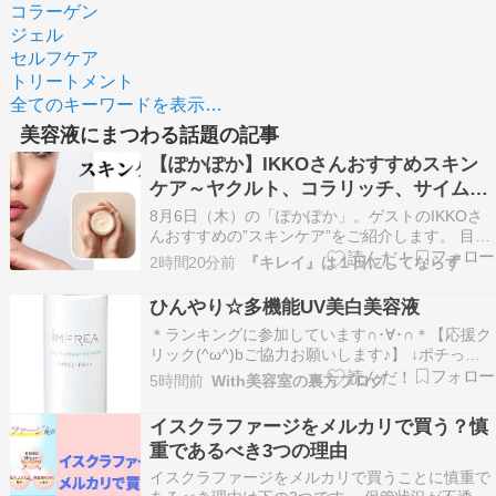
コラーゲン
ジェル
セルフケア
トリートメント
全てのキーワードを表示…
美容液にまつわる話題の記事
【ぽかぽか】IKKOさんおすすめスキン
ケア～ヤクルト、コラリッチ、サイムダ
ン～
8月6日（木）の「ぽかぽか」。ゲストのIKKOさ
んおすすめの”スキンケア”をご紹介します。 目次
IKKOさんおすすめスキンケアヤクルト ラクトデ
2時間20分前
『キレイ』は１日にしてならず
ュウ S.E.ローションキューサイ コラリッチ リバ
イタリペアローションサイムダンプレミアム スー
ひんやり☆多機能UV美白美容液
パーリッチ美容液化粧水サイムダン プ…
＊ランキングに参加しています∩･∀･∩＊【応援ク
リック(^ω^)bご協力お願いします♪】 ↓ポチっと
なにほんブログ村ヘアケアランキング美容室・サ
5時間前
With美容室の裏方ブログ
ロンランキング 今日は立秋暦の上では秋でも毎日
暑くてまだまだ日差しが強いけど「日焼けしたく
イスクラファージをメルカリで買う？慎
ない」エアコンや扇風機で「肌が乾燥する」暑
重であるべき3つの理由
い…
イスクラファージをメルカリで買うことに慎重で