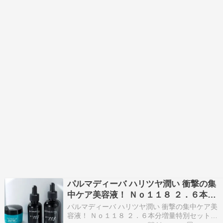
パルマディーバ ハリツヤ潤い 衝撃の集
中ケア美容液！ Ｎｏ１１８ ２．６本分
増量特別セット
パルマディーバ ハリツヤ潤い 衝撃の集中ケア美
容液！ Ｎｏ１１８ ２．６本分増量特別セット