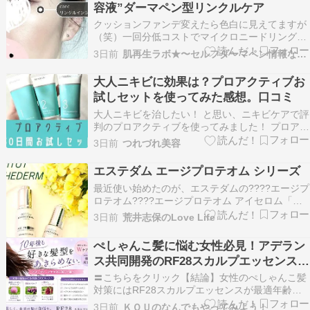
容液”ダーマペン型リンクルケア
特別セット…
クッションファンデ変えたら色白に見えてますが
（笑）一回分低コストでマイクロニードリングで
きるダーマペン一体型美容液を使ってます。実は
3日前
肌再生ラボ★〜セルフダーマペン情報など〜
ポンポンとなじませるだけ！ 楽天イベント期間中
20%OFFクーポン Presented by 株式会社ユーグ
大人ニキビに効果は？プロアクティブお
レナ Written by Ally…
試しセットを使ってみた感想。口コミ
大人ニキビを治したい！ と思い、ニキビケアで評
判のプロアクティブを使ってみました！ プロアク
ティブは2022年9月にアメリカ製→日本製にリニ
3日前
つれづれ美容
ューアルし、より日本人の肌に合う処方になった
そう。 プロアクティブは大人のニキビに効果はあ
エステダム エージプロテオム シリーズ
るの？ 使用感や使い方は？ アラサーの筆者が、
最近使い始めたのが、エステダムの????エージプ
プロ…
ロテオム????エージプロテオム アイセロム「プ
ロテオーム」に着目したエイジングケア*美容液
3日前
荒井志保のLove Life
で、肌本来の美しさをサポートしてくれるアイテ
ム。肌の美しさを支える「プロテオーム（タンパ
ぺしゃんこ髪に悩む女性必見！アデラン
ク質）」。独自のシャペロン処方を採用し、乾…
ス共同開発のRF28スカルプエッセンスで
ハリコシ美髪へ
〓️こちらをクリック【結論】女性のぺしゃんこ髪
対策にはRF28スカルプエッセンスが最適年齢と
ともに気になり始める髪のハリやコシの低下。朝
3日前
ＫＯＵのなんでもやってみよう！