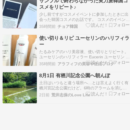
サンプルで終わらなかった実力派韓国コ
「ケシミン」。どちらも1,00…
スメをリピート♪
少し前ですがコスメイベントに参加したときに出
会った韓国コスメのお話です。 コスメのイベント
に参加すると新商品や人気アイテムを試すことが
35時間前
チョア韓国
できるのと 今まで知らなかったコスメにも出会え
るのも楽しみの一つです。 その中でも特に印象に
使い切り＆リピ ユーセリンのハリフィラ
残ったのがシートマスク sbedt 偶然、前に並ん
ー
で…
たるみケアのハリ美容液、使い切りとリピート。
ユーセリンのハリフィラー Eucerin ユーセリン ハ
リフィラー バクチライズセラム 本体 40ml 美容
35時間前
アラフィフの美容や生活ブログ
液 ハリ つやAmazon（アマゾン）8,800円 いつも
箱ちゃんと読まずにすぐ捨てちゃうんだけど、改
8月1日 有栖川記念公園へ朝んぽ
めて読んでみたら、「化…
土日はいつもと違う場所へ…とは言えよく行く有
栖川宮記念公園だけど。6時のアラームを消して
二度寝。7時に公園へ。坂道を登りたかったのだ
2日前
荒井志保のLove Life
けど、アスファルトの暑さにめげて公園をぐるぐ
る。ここは坂道も多いからチョイス。池には甲羅
干しする亀ちゃんも。公園内はほぼ日陰。虫もい
なくて快適な散…