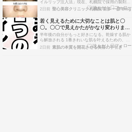
イルリップ注入法」現在、札幌院で採用の製剤
は、・「レスチレン・リド」持ちが良く造形がし
2日前
聖心美容クリニック札幌院 前多 一彦 Blog
やすく、流れにくくアレルギーが少ない。今回は
30代の女性で、本日、処置を行いました。ブログ
若く見えるために大切なことは肌と〇
への掲載を承諾してくださり心から感謝致しま
〇。〇〇で見えかたがかなり変わりま
す。とても良い仕…
す。
半年後の自分がもっと好きになる。乾燥する肌か
ら解放される 1番きれいな肌を叶えるための、ス
キンケアケアの問題解決やお肌の悩みを解決して
2日前
素肌の本質を開花させる美容の手引き
いるプロしか知らない肌質改善専門肌のトリセツ
をお伝えしています お肌のしくみを知って美しい
肌になりましょう♡ 元美容部員として10万人の
お肌と向…