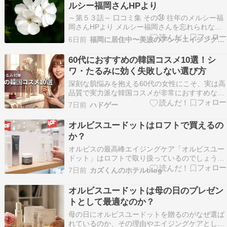
ルシー福岡さんHPより
りながら、…
～第５３話～ 口コミ集 その㉞ 往年のメルシー福
岡さんHPより メルシー福岡さんを忘れられない
私…当時のメルシー福岡さんのホームページから
6日前
福岡に居住中〜美波のアンチエイジング美容法
コピペ収集していた「口コミ集」その中から私が
気になった記事を抜粋してご紹介していきますネ
60代におすすめの韓国コスメ10選！シ
♪メルシーさんからの一言も付いていて、女性の
ワ・たるみに効く失敗しない選び方
美容アン…
深刻な肌悩みを抱える60代の女性にこそ、実は高
品質で実力派な韓国コスメが非常におすすめなの
をご存知でしょうか。「流行りのアイテムは若者
7日前
ハドゲー
向けで自分には合わないのでは」と、つい気後れ
してしまいますよね。 しかしご安心ください。今
オルビスユードットはロフトで買えるの
の韓国コスメ市場には、成分を重視する大人世代
か？
のエイジン…
オルビスの最高峰エイジングケア「オルビスユー
ドット」はロフトで取り扱っているのでしょう
か。販売状況を調査し、確実に購入できる場所や
7日前
カズくんのホテルblog
賢い入手方法を詳しく解説します。
オルビスユードットは母の日のプレゼン
トとして最適なのか？
母の日にオルビスユードットを贈るのがなぜ選ば
れているのか、その理由やエイジングケアとして