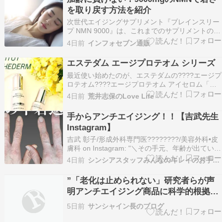
す。さらに、ブレインスリープ独自の処方によ
を取り戻す方法を紹介
り…
次世代エイジングサプリメント『ブレインスリー
プ NMN 9000』は、これまでのサプリメントの常
識を覆す革新的な製品です。9000mgという圧倒
4日前
インフォセブン通販
的なNMN量を実現し、コストパフォーマンスに優
れたこのサプリメントは、あなたの未来を変える
エステダム エージプロテオム シリーズ
力を秘めています。私たちの体は加齢とともに
最近使い始めたのが、エステダムの????エージプ
失…
ロテオム????エージプロテオム アイセロム「プ
ロテオーム」に着目したエイジングケア*美容液
4日前
荒井志保のLove Life
で、肌本来の美しさをサポートしてくれるアイテ
ム。肌の美しさを支える「プロテオーム（タンパ
手からアンチエイジング！！【吉武先生
ク質）」。独自のシャペロン処方を採用し、乾…
Instagram】
吉武 彰子/形成外科専門医????????/美容外科•皮
膚科 on Instagram: "＼その手元、年齢が出ていま
せんか？／今回は、お顔ではなく**手の甲のヒア
4日前
シンシアスタッフみんなのキレイのお手伝い
ルロン酸注入**をご紹介します。年齢とともに手
の甲が痩せてくると、血管や骨、筋が目立ちやす
”「老化は止められない」研究者らが声
くなり、実年齢以上に老け…
明アンチエイジング商品に科学的根拠な
し”
5日前
サンシャイン長のブログ