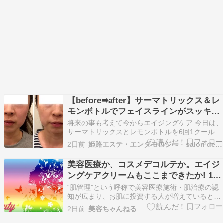
【before➡after】サーマトリックス＆レ
モンボトルでフェイスラインがスッキ
リ！
将来の事も考えて今からエイジングケア 今日は、
サーマトリックスとレモンボトルを6回1クール受
けてくださったお客様をご紹介します。今 サロン
2日前
姫路エステ・エンダモロジー salon de etoile
に来てくださっているお客様の中では一番若い！
お客様です。 ご出産を経験し、いつからか頬がた
美容医療か、コスメデコルテか。エイジ
るんできているのでは？と悩まれだしたお客様。
ングケアクリームもここまできたか! 18
サー…
万円のクリームが謳う“100年美肌”とは?
“肌管理”という呼称で美容医療施術・肌治療の認
知が広まり、お肌に投資する人が増えているとい
われています。それに負けじと、化粧品メーカー
2日前
美容ちゃんねる
も奮闘中! この秋は独自の研究知見や技術をフル