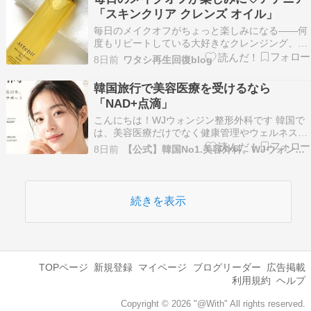
「スキンクリア クレンズ オイル」
毎日のメイクオフがちょっと楽しみになる——何
度もリピートしている大好きなクレンジング、ア
テニアの「スキンクリア クレンズ オイル （アロ
8日前
ワタシ再生回復blog
マタイプ／リフレシングシトラスの香り）」を使
用しました。 スキンクリア クレンズ オイル ポン
韓国旅行で美容医療を受けるなら
プタイプで適量を取り出しやすくて、便利です。
「NAD+点滴」
と…
こんにちは！WJウォンジン整形外科です 韓国で
は、美容医療だけでなく健康管理やウェルネスケ
アへの関心も高まっています。その中でも近年注
8日前
【公式】韓国No1.美容外科、WJウォンジン整形外科
目されているのがNAD+（エヌエーディープラ
ス）点滴です。 美容クリニックやアンチエイジン
グクリニックでも導入されることが増え、多くの
方が健康維…
続きを表示
TOPページ
新規登録
マイページ
ブログリーダー
広告掲載
利用規約
ヘルプ
Copyright © 2026 "@With" All rights reserved.