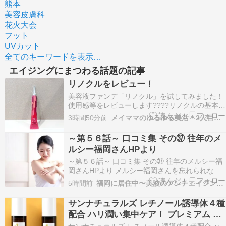
熊本
美容皮膚科
花火大会
フット
UVカット
全てのキーワードを表示…
エイジングにまつわる話題の記事
リノクルをレビュー！
美容液ファンデ「リノクル」を試してみました！
使用感等をレビューします????リノクルの基本情
報・商品名：リノクル・内容量：20g（約1か月
3時間50分前
メイママのゆるゆる美活＊2人目妊活ブログ
分）・価格：初回限定2,980円リノクルの特徴☘️
保湿から化粧下地までの時短設計☘️ナチュラルオ
～第５６話～ 口コミ集 その㊲ 往年のメ
ークルの1色展開。肌の上でちょうどいい色に変
ルシー福岡さんHPより
わ…
～第５６話～ 口コミ集 その㊲ 往年のメルシー福
岡さんHPより メルシー福岡さんを忘れられない
私…当時のメルシー福岡さんのホームページから
5時間前
福岡に居住中〜美波のアンチエイジング美容法
コピペ収集していた「口コミ集」その中から私が
気になった記事を抜粋してご紹介していきますネ
サンナチュラルズ レチノール誘導体４種
♪メルシーさんからの一言も付いていて、女性の
配合 ハリ潤い集中ケア！ プレミアム レ
美容アン…
チリンクルオイルセラム ２本セット