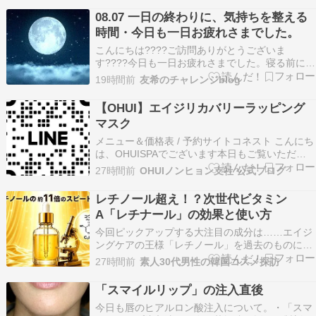
しい無添加5.おすすめポイントその4 コスパの面
08.07 一日の終わりに、気持ちを整える
でも優れている6.セルピュア 保湿エイジ…
時間・今日も一日お疲れさまでした。
こんにちは????ご訪問ありがとうございま
す????今日も一日お疲れさまでした。寝る前に、
気持ちが少し落ち着く動画です。よかったら、ゆ
19時間前
友希のチャレンジblog
っくりご覧ください。この動画は、約1時間59分
ほどです。 寝る前の静かな時間にどうぞ。 ????
【OHUI】エイジリカバリーラッピング
睡眠用BGMに最適です！脳の疲れをとり最高級の
マスク
休…
メニュー＆価格表 / 予約サイトコネスト こんにち
は、OHUISPAでございます本日もご覧いただき
まして誠にありがとうございます 本日は、O HUI
27時間前
OHUIノンヒョン支社 公式ブログ
のエイジングケアラインからエイジリカバリー リ
ンクルコラーゲン ラッピングマスクのご紹介です
レチノール超え！？次世代ビタミン
※写真はイメージです。 ???? リ…
A「レチナール」の効果と使い方
今回ピックアップする大注目の成分は……エイジ
ングケアの王様「レチノール」を過去のものにす
るかもしれな ... The post レチノール超え！？次
27時間前
素人30代男性の韓国コスメ探訪
世代ビタミンA「レチナール」の効果と使い方
first appeared on 素人30代男性の韓国コスメ探
「スマイルリップ」の注入直後
訪.Copyright …
今日も唇のヒアルロン酸注入について。・「スマ