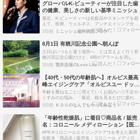
活用して生まれた“ハイパフォーマンスなク ....
グローバルK-ビューティーが注目した歯
の健康、美しさの新しい基準ミニッシュ
最近、K-ビューティーは化粧品やスキンケアを超
えて、医療、ウェルネス、アンチエイジング分野
まで関心の領域を広げています。このような変化
2日前
ミニッシュ歯科病院ブログ
の中で開催されたグローバルK-ビューティーカン
ファレンスでは、未来のビューティー産業の方向
8月1日 有栖川記念公園へ朝んぽ
性を扱うさまざまな講演が行われました。 当日講
土日はいつもと違う場所へ…とは言えよく行く有
演者とし…
栖川宮記念公園だけど。6時のアラームを消して
二度寝。7時に公園へ。坂道を登りたかったのだ
3日前
荒井志保のLove Life
けど、アスファルトの暑さにめげて公園をぐるぐ
る。ここは坂道も多いからチョイス。池には甲羅
【40代・50代の年齢肌へ】オルビス最高
干しする亀ちゃんも。公園内はほぼ日陰。虫もい
峰エイジングケア「オルビスユー ドッ
なくて快適な散…
ト」の評判・効果を徹底比較分析！
年齢を重ねるごとに増えていくお肌のハリ不足や
くすみのお悩み。「最近、鏡を見るたびに疲れた
印象に見えてしまう…」「本格的なエイジングケ
3日前
ＫＯＵのなんでもやってみよう！
アをはじめたいけれど、何を選べばいいか迷う」
そんな大人肌のお悩みを抱える40代・50代の女性
「年齢性乾燥肌」に着目♡商品名 / 販売
から今、絶大な支持を集めているのがリニューア
名：コロニール メディローション【医薬
ルしたオル…
部外品】薬用化粧水
#PR #コロニールエイジングケア*1を考えた薬用
化粧水「商品名 / 販売名：コロニール メディロー