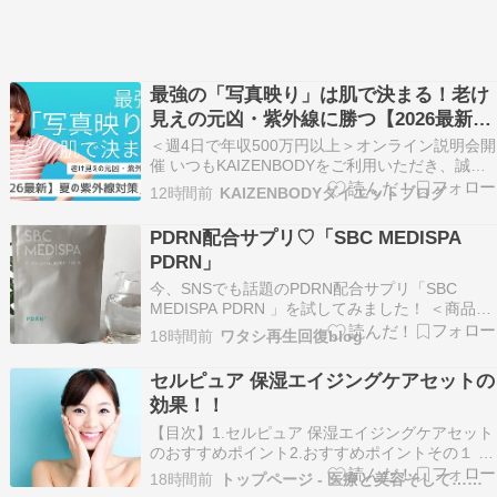
最強の「写真映り」は肌で決まる！老け
見えの元凶・紫外線に勝つ【2026最新】
夏の紫外線対策5選
＜週4日で年収500万円以上＞オンライン説明会開
催 いつもKAIZENBODYをご利用いただき、誠に
有難う御座います。お盆休みや旅行、花火大会、
12時間前
KAIZENBODYダイエットブログ
お祭りなど、夏は写真を撮る機会が増える季節で
す。「実物より写真のほうが老けて見える…」
PDRN配合サプリ♡「SBC MEDISPA
「なんだか顔色がくすんで見える…」そんな経験
PDRN」
はあ…
今、SNSでも話題のPDRN配合サプリ「SBC
MEDISPA PDRN 」を試してみました！ ＜商品名
＞SBC MEDISPA PDRN 内側からみずみずしく、
18時間前
ワタシ再生回復blog
ハリのある若々しい美しさをサポートするサプリ
らしいです。 パウチタイプで持ち運びしやすく
セルピュア 保湿エイジングケアセットの
て、外出先でもサッと飲めるの…
効果！！
【目次】1.セルピュア 保湿エイジングケアセット
のおすすめポイント2.おすすめポイントその１ し
っかりと潤う3.おすすめポイントその２ 有用成分
18時間前
トップページ - 医療と美容そして…ダイエットマニア！
がたっぷり配合4.おすすめポイントその３ 肌に優