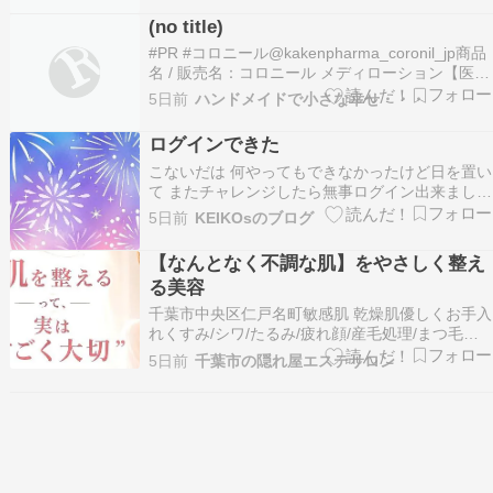
(no title)
#PR #コロニール@kakenpharma_coronil_jp商品
名 / 販売名：コロニール メディローション【医薬
部外品】薬用化粧水をご紹介します。コロニール
5日前
ハンドメイドで小さな幸せ・・・
は「年齢性乾燥肌」に着目し、「天然由来ヒアル
ロン酸*2」と「天然由来コンドロイチン硫酸*1」
ログインできた
を配合したうるおいに満ち…
こないだは 何やってもできなかったけど日を置い
て またチャレンジしたら無事ログイン出来まし
た????アドレスを変更することなく出来て良かっ
5日前
KEIKOsのブログ
た????これで買い物ができます。ホッと一安心。
【店内P最大18倍以上開催】【DHC直販】 Q10モ
【なんとなく不調な肌】をやさしく整え
イスチュアケア クリアリキッドファンデ…
る美容
千葉市中央区仁戸名町敏感肌 乾燥肌優しくお手入
れくすみ/シワ/たるみ/疲れ顔/産毛処理/まつ毛パ
ーマ肌質改善が叶うエステサロン”スーリール”で
5日前
千葉市の隠れ屋エステサロン
す。 そんな風に感じることはありませんか？乾燥
するから保湿。肌荒れするから美容液。年齢を感
じたら、エイジングケア化粧品をプラスする。気
づ…