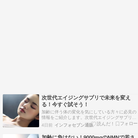
次世代エイジングサプリで未来を変え
る！今すぐ試そう！
加齢に伴う体の変化を気にしている方々に必見の
情報をご紹介します。次世代エイジングサプリメ
ント『ブレインスリープ NMN 9000』は、驚異の
4日前
インフォセブン通販
9000mgのNMNを圧倒的なコストパフォーマンス
で提供し、あなたの未来を変える力を秘めていま
加齢に負けない！9000mgのNMNで若さ