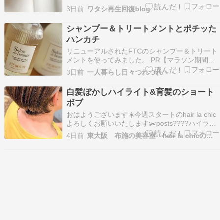
ション【医薬部外品】薬用化粧水」 を使ってみま
3日前
ワタシ再生回復blog
した。 商品名 / 販売名：コロニール メディロー
ション【医薬部外品】薬用化粧水【特徴】 〇「年
シャンプー＆トリートメントとポチッた
齢性乾燥肌」に着目コロニールは「年齢…
ハンカチ
リニューアルされたFTCのシャンプー＆トリート
メントを使ってみました。 PR【マラソン期間ポ
イント10倍】FTCサロン・ド・ボーテ ザ スタイ
3日前
一人暮らし日々つれづれ・・
リング シャンプー&トリートメント(レフィルセッ
ト) 君島十和子 シャントリ ヘアケア うるおい 乾
白髪ぼかしハイライト&育髪のショート
燥 うねり 保湿 保湿成分 アミノ酸…
ボブ
おはようございます☀️今週スタートのhair la chic
よろしくお願いいたします✂️posts????ハイライ
ト入れて白髪ぼかしそしてヘッドスパで育髪して
4日前
東大阪 布施の美容室 hair la chicのブログ
ます????before↓↓↓↓カラーは4か月に１度間にカ
ット&ヘッドスパ挟んでます
before↓↓↓↓before↓↓…