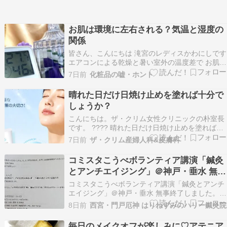
お肌は環境に左右される？気温と湿度の
関係
皆さん、こんにちは 滝宮のレディスかわにしです
エアコンによる乾燥と暑い室外の温度差で お肌が
疲れている方が増えています 夏は肌にダメージを
7日前
化粧品の嘘・ホント
与える要因が多く エイジングが進む季節と言われ
ます 肌の状態は気温だけでなく 湿度にも大きく
晴れた日だけ日焼け止めを塗れば十分で
左右されます 同じ３０℃でも湿度４０％の日と
しょうか？
８…
こんにちは。ザ・クリム女性クリニックの朴室長
です。 ???? 晴れた日だけ日焼け止めを塗れば十
分でしょうか？紫外線は季節や天気に関係なく、
7日前
ザ・クリム産婦人科&皮膚科
毎日私たちの肌に影響を与えています。特にUVA
は窓ガラスを通り抜けるため、室内でも肌老化の
コミスタこうべボランティア講演「鍼灸
原因になることがあります。日焼け止めを毎日使
とアンチエイジング」＠神戸・垂水 無事
う習慣…
終了！
コミスタこうべボランティア講演「鍼灸とアンチ
エイジング」＠神戸・垂水 無事終了しました。あ
りがとうございました。
8日前
西宮・門戸厄神 はりねずみのハリー鍼灸院
毎日のメイクオフが楽しみに♡アテニア