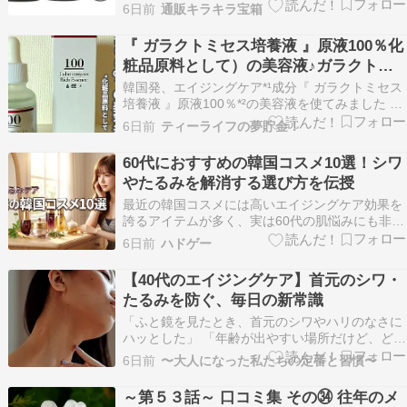
発 ヘアケア特別セット※画像クリックで商品詳細
6日前
通販キラキラ宝箱
へ２０周年記念！ ＜クリームバス＞ バリ王宮ヘ
アエステ 頭皮と髪にハリツヤ保湿！ 専門サロン
『 ガラクトミセス培養液 』原液100％化
開発 ヘアケア特別セット頭皮と髪の専門サロンで
粧品原料として）の美容液♪ガラクトミ
ある…
セス培養液100
韓国発、エイジングケア*¹成分『 ガラクトミセス
培養液 』原液100％*²の美容液を使てみました そ
れが、「ガラクトミセス培養液100」です。 ガラ
6日前
ティーライフの夢貯金！
クトミセス培養液100 １００の文字が印象的なラ
ベルのシンプルなパッケージですね。 キャップ部
60代におすすめの韓国コスメ10選！シワ
分がスポイト式になっていますよ。 取…
やたるみを解消する選び方を伝授
最近の韓国コスメには高いエイジングケア効果を
誇るアイテムが多く、実は60代の肌悩みにも非常
に心強い存在です。「若い世代向けでは？」「母
6日前
ハドゲー
へのプレゼントにするには派手すぎるかも」と、
一歩踏み出せずにいませんか。 ご安心ください。
【40代のエイジングケア】首元のシワ・
大人世代こそ注目すべき成分が凝縮された製品を
たるみを防ぐ、毎日の新常識
正しく選べ…
「ふと鏡を見たとき、首元のシワやハリのなさに
ハッとした」 「年齢が出やすい場所だけど、どう
ケアしていいか分からない」 年齢を重ねるにつれ
6日前
〜大人になった私たちの定番と習慣〜
て、顔のスキンケアは念入りにしていても、うっ
かり見落としがちなのが「首元」のケアです。 首
～第５３話～ 口コミ集 その㉞ 往年のメ
元は顔の皮膚とつながっている大切なパーツであ