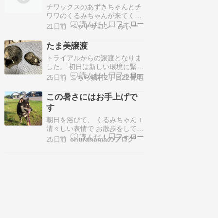
のコンテンツをアップロードし
チワックスのあずきちゃんとチ
て友だちや家族、世界中の人た
ワワのくるみちゃんが来てくれ
ちと共有しま…
ました????さて今日もトリミン
21日前
ペットサロン みぃー
グ頑張ってもらいますよお利口
さんなあずきちゃんとくるみち
たま美譲渡
ゃんシャンプーのアワアワ頭に
トライアルからの譲渡となりま
乗せてお写真バッチリ????トリ
した。 初日は新しい環境に緊張
ミング前がこちらカット中もと
していたそうですが翌日からは
ってもお利口さん可愛さに更に
25日前
こちら猫村2丁目22番地
すっかり慣れてお子さんたちが
磨きがかかりました…
遊んでも掃除機や洗濯機もへっ
この暑さにはお手上げで
ちゃらで過ごしていたそうで
す
す。 先住猫の鬼太郎くんは少し
デリケートな面があるのですが
朝日を浴びて、 くるみちゃん ↑
たま美ちゃんのような天真爛漫
清々しい表情で お散歩をしてい
な性格が良かったようで仲…
るくるみちゃんです くるみちゃ
25日前
churahamaのブログ
ん「涼しい風が吹いているか
ら」 くるみちゃん「いっぱい歩
いて」 くるみちゃん「体力付け
るの」 くるみちゃん「ヨシ」
くるみちゃん「今から出発する
わよ～」 そして、お家に帰る
と・・・ く…