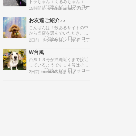
トラちゃん ↑ くるみちゃん ↑ ト
ラちゃん「会えて嬉しい」 トラ
15時間前
churahamaのブログ
ちゃん「タッ、タッ」 トラちゃ
ん「タッ、タッ」 トラちゃん
お友達ご紹介♪♪
「えぇっ」 トラちゃん
こんばんは！数あるサイトの中
「？？？」 トラちゃん「どうし
から当店を選んでいただき、誠
て？」 トラちゃん「ねぇ、くる
にありがとうございます。 また
みちゃん」 トラちゃん「ボクト
2日前
ドッグサロン ルイ アンド マリー
は、いつもご覧くださって、あ
リミングして…
りがとうございます＾＾ 尾張旭
W台風
市で、愛犬といつまでもはしゃ
台風１３号が沖縄近くまで接近
いでいたい飼い主さんに、愛犬
しているようです１４号はそれ
との生活を楽しく健康に長生き
たようですが次に来る大型台風
を実現する、 愛犬健康アドバイ
2日前
tamariのたまりば
１５号がお盆辺りに日本に上陸
ザー筆まめトリマーや…
する恐れがあるみたいです熊本
地震で被害にあわれた方がたく
さんいる中さらに被害がでない
ことをただただ願います では、
今日トリミングに来てくれたか
わいこちゃんをご紹介します…