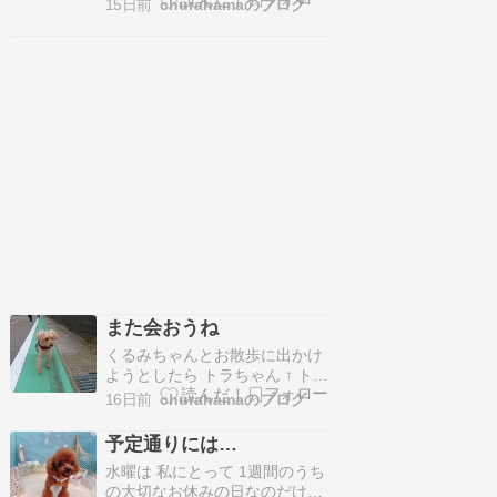
近、二人()の距離が 益々縮まっ
15日前
churahamaのブログ
散歩に行きたい)」 って、要求
て …
吠えをして 家を出ました ゆい
ちゃん「トコ、トコ」 ゆいちゃ
ん「ちょっと失礼」 ゆいちゃん
「・・・」 ゆいちゃん「お家に
帰ろう」 大騒ぎしてお散歩に出
たの…
また会おうね
くるみちゃんとお散歩に出かけ
ようとしたら トラちゃん ↑ トラ
ちゃんと出会いました トラちゃ
16日前
churahamaのブログ
ん「おはよう」 トラちゃん「一
緒に神社へ行こうね」 って、二
予定通りには…
人(＆)揃って歩き出したんだけ
水曜は 私にとって 1週間のうち
ど 二人(＆)は、 ずっと、寄り添
の大切なお休みの日なのだけれ
いながら歩いていました くるみ