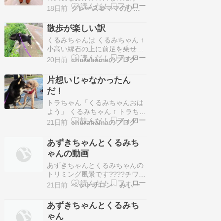
ど普段やれてない事をやろうと
ちゃん＆トラちゃん「トコ、ト
18日前
グレース＠ママのひとりごと
思うと色々と計画を立てるのだ
コ」…
けれどなかなか予定通りには 物
散歩が楽しい訳
事は進まない…????今日のお休
くるみちゃんは くるみちゃん ↑
みは2週間いけてなかった整骨
小高い縁石の上に前足を乗せて
院に朝から行って1頭だけで調
景色を眺めるのが大好きです く
整が付かなくてお受けしたお客
20日前
churahamaのブログ
るみちゃん「・・・」 くるみち
様のワンコを仕上げ…
ゃん「ヨシ」 くるみちゃん「お
片想いじゃなかったん
散歩の続きをしましょう」 くる
だ！
みちゃん「よいしょ」 くるみち
ゃん「トン」 くるみちゃん「あ
トラちゃん「くるみちゃんおは
らっ」 くるみちゃん「蔓がお互
よう」 くるみちゃん ↑ トラちゃ
いに…
ん ↑ トラちゃん「元気」 トラち
21日前
churahamaのブログ
ゃん「じぃ・・・」 トラちゃん
はいつもキラ、キラした目でく
あずきちゃんとくるみち
るみちゃんを見つめてきます ト
ゃんの動画
ラちゃん「・・・」 くるみちゃ
ん「う～ん」 くるみちゃん「あ
あずきちゃんとくるみちゃんの
のね、トラちゃん」 くるみちゃ
トリミング風景です????チワッ
ん「…
クスのあずきちゃんとチワワの
21日前
ペットサロン みぃー
みるきーちゃんが来てくれまし
た 京都市南区 ペットサロンみ
あずきちゃんとくるみち
ぃ〜YouTube でお気に入りの動
ゃん
画や音楽を楽しみ、オリジナル