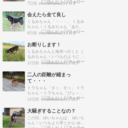
に散歩するときは、 磁石のSと
連れていた。ＵＮ－Ｐを終えて
7日前
churahamaのブログ
Nのように いつも・・・、 くっ
芝生の戻るとオウタ君。あ、
付いて歩きます churahamaは、
ゼ…
会えたら全て良し
くるみちゃんのリードを持って
くるみちゃん「・・・」 くるみ
いるので 二人()の後ろ姿しか見
ちゃん ↑ くるみちゃん「あたし
ていないけど・・・ 二人()とも
の方が早く着いたから・・・」
幸せそうな表情を…
8日前
churahamaのブログ
くるみちゃん「待っているんだ
けど」 くるみちゃん「まだかな
お断りします！
ぁ」 くるみちゃん「あ
くるみちゃんと海岸へ行くと く
っ・・・」 トラちゃん「タッ、
るみちゃん ↑ いつものように 逆
タッ」 トラちゃん ↑ トラちゃん
立ちっこ くるみちゃん
「ピョン」 トラちゃん「ぴょ～
12日前
churahamaのブログ
「・・・」 くるみちゃん
ん」 トラち…
「・・・ホッ」 くるみちゃん
二人の距離が縮まっ
「はぁ～」 くるみちゃん「波が
て・・・
幾重にも重なっている・・・」
くるみちゃん「ハッ、ハッ」 く
トラちゃん「タッ、タッ」 トラ
るみちゃん「暑～い」 くるみち
ちゃん ↑ トラちゃん「ぴょ～
ゃん「あたしも・・・…
ん」 トラちゃん「おはよう～」
13日前
churahamaのブログ
トラちゃん「今日も会えて良か
った」 トラちゃん ↑ くるみちゃ
大騒ぎすることなの？
ん ↑ くるみちゃん「おはよう
この日、ゆいちゃんは、 ゆいち
～」 くるみちゃん「あたしもト
ゃん ↑ いつもより早くから ゆい
ラちゃんに会えて嬉しい」 最
ちゃん「ギャン、ギャン(早くお