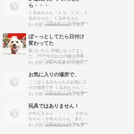
「ねぇ、くるみちゃん」 トラち
ら・・・
ゃん「一緒にお散歩すると楽し
いね」 くるみちゃん＆トラちゃ
くるみちゃん「トコ、トコ」 く
ん「トコ、トコ」 二人()の顔は
るみちゃん ↑ くるみちゃん「ク
見え…
ン、クン」 くるみちゃん「フ
6ヶ月前
churahamaのブログ
ン、フン」 くるみちゃん「お天
気が良いから」 くるみちゃん
ぼ～っとしてたら日付け
「少しずつ雪が融けて・・・」
変わってた
くるみちゃん「暖かい季節にな
るのね」 くるみちゃん
気づいたら 月曜になってまし
「・・・」 くるみちゃん「ウォ
た…????今日は上の娘は用事で
～ン」 くるみちゃん…
留守なのでひとまず1人仕事で
8ヶ月前
グレース＠ママのひとりごと
す下の娘は中学時代の友達に会
うとか…会うのは夜になるとか
お気に入りの場所で、
で それまでは手伝ってくれるか
ここはくるみちゃんのお気に入
なぁ～昨日は やっと数の子の味
りの場所です くるみちゃん ↑ 前
付けが終わりました美味しく出
足を縁石の上に乗せて 身を乗り
来たかなぁ～前日に雑煮を作ら
9ヶ月前
churahamaのブログ
出して見つめています くるみち
なくちゃいけないので…
ゃん「何これ？」 くるみちゃん
玩具ではありません！
「花が咲くの？」 くるみちゃん
かれんちゃん「・・・」 かれん
「あらっ」 くるみちゃん「あれ
ちゃん ↑ かれんちゃん「あたし
は何かしら？」 くるみちゃん
良い子ですよ」 ケージの中のか
「ちょっと」 くるみちゃん「こ
9ヶ月前
churahamaのブログ
れんちゃんは良い子なんだけ
こを下り…