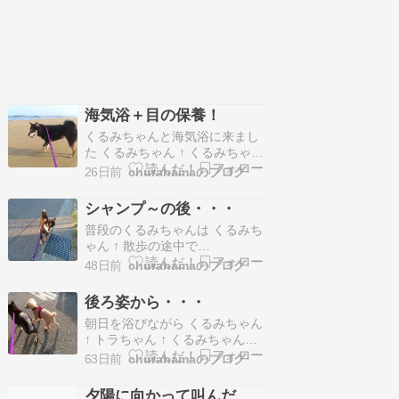
海気浴＋目の保養！
くるみちゃんと海気浴に来まし
た くるみちゃん ↑ くるみちゃん
「今日の海は、」 くるみちゃん
26日前
churahamaのブログ
「静かだね」 くるみちゃん「海
鳥がいっぱい」 くるみちゃん
シャンプ～の後・・・
「ねぇ、母ちゃん」 くるみちゃ
普段のくるみちゃんは くるみち
ん「いつもより、海鳥さんが集
ゃん ↑ 散歩の途中で
まっているから」 くるみちゃん
churahamaと視線を合わせてく
「今日は、いっぱいお魚捕れる
48日前
churahamaのブログ
れるのですが シャンプ～後の散
のかなぁ」 …
歩では・・・ churahamaと全く
後ろ姿から・・・
視線を合わせてくれません くる
朝日を浴びながら くるみちゃん
みちゃん「、」 くるみちゃん
↑ トラちゃん ↑ くるみちゃんと
「、」 くるみちゃん「、」 く
トラちゃんは 仲良くお散歩して
るみちゃん「・・・」 くるみち
63日前
churahamaのブログ
います くるみちゃん＆トラちゃ
ゃ…
ん「トコ、トコ」 トラちゃん
夕陽に向かって叫んだ