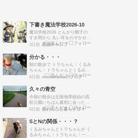
下書き魔法学校2026-10
魔法学校2026 とんがり帽子の
すき間から 丸い耳をのぞかせた
くるみは、 魔法学校でも一番の
3日前
黒猫チャンプ
小柄ですが、薬草学の成績は学
年トップ。 対するしまは、しな
分かる・・・
やかな尻尾を揺らしながら、 い
朝の散歩で トラちゃん ↑ くるみ
つも派手な攻撃魔法ばかり練習
ちゃん ↑ トラちゃんとくるみち
している 目立ちたがり屋です。
ゃんは 目と目を合わせて、 意
「くるみちゃん、見てて！ 今日
6日前
churahamaのブログ
思疎通を図り、 仲を深める努力
の『お菓…
をしています トラちゃん＆くる
久々の青空
みちゃん「、」 くるみちゃん
今朝の散歩は丘陵地帯経由の高
「不思議なことに」 くるみちゃ
松公園いちばん最初に会ったの
ん「トラちゃんと一緒にいる時
は タロウ君そのまままっすぐＵ
間が、すごく短く感じるの」 く
6日前
柴わんこと暮らす日々
Ｎ－Ｐロードへ行くとオハギ
るみち…
君。さらに進むと、ユキチャの
SとNの関係・・・？
おばあちゃんがアニーちゃんの
くるみちゃんとトラちゃんが く
お母さんと立ち話中。アニーち
るみちゃん ↑ トラちゃん ↑ 一緒
ゃんのではなく預かりワンコを